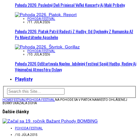
Pohoda 2026: Posledný Deň Priniesol Veľké Koncerty Aj Malé Príbehy
POHODA FESTIVAL
/
11. JÚLA 2026
Pohoda 2026: Piatok Patril Radosti Z Hudby. Od Dychovky Z Rumunska Až
Po Majestátneho Apasheho
POHODA FESTIVAL
/
10. JÚLA 2026
Pohoda 2026 Odštartovala Naplno. Jubilejný Festival Spojil Hudbu, Rodiny Aj
Výnimočnú Atmosféru Oslavy
Playlisty
HOME
FESTIVALY
POHODA FESTIVAL
NA POHODE SA V PIATOK NAMIESTO OHLÁSENEJ
BÚRKY UKÁZALA DÚHA
Ďalšie články
POHODA FESTIVAL
/
10. JÚLA 2015