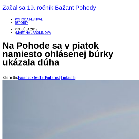
Začal sa 19. ročník Bažant Pohody
POHODA FESTIVAL
REPORTY
/
13. JÚLA 2019
/
MARTINA JAROLÍNOVÁ
Na Pohode sa v piatok
namiesto ohlásenej búrky
ukázala dúha
Share On:
Facebook
Twitter
Pinterest
Linked In