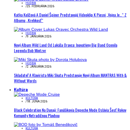
HUDBA
/
25. FEBRUÁRA 2026
Katka Koščová A Daniel Špiner Predstavujú Videoklip K Piesni „Vojna Je…“ Z
Albumu „Krehkosť“
HUDBA
/
9. JANUÁRA 2026
Nový Album Wild Land Od Lukáša Oravca: Inovatívny Big Band Ocenila
Legenda Bob Mintzer
HUDBA
/
2. JANUÁRA 2026
Skladateľ A Klavirista Miki Skuta Predstavuje Nový Album MANTRAS With &
Without Words
Kultúra
KULTÚRA
/
18. JÚNA 2026
Black Celebration Na Dunaji: Fanúšikovia Depeche Mode Oslávia Šesť Rokov
Komunity Netradičnou Plavbou
KULTÚRA