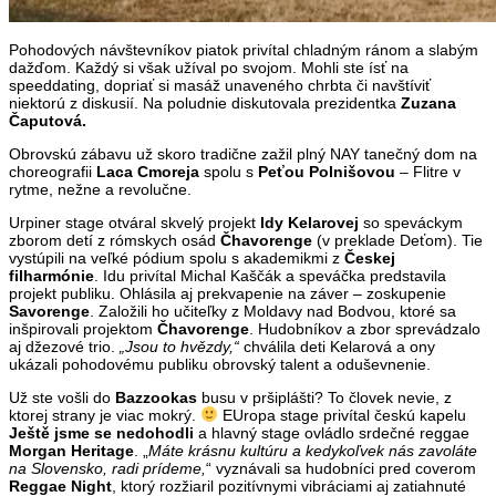
Pohodových návštevníkov piatok privítal chladným ránom a slabým
dažďom. Každý si však užíval po svojom. Mohli ste ísť na
speeddating, dopriať si masáž unaveného chrbta či navštíviť
niektorú z diskusií. Na poludnie diskutovala prezidentka
Zuzana
Čaputová.
Obrovskú zábavu už skoro tradične zažil plný NAY tanečný dom na
choreografii
Laca Cmoreja
spolu s
Peťou Polnišovou
– Flitre v
rytme, nežne a revolučne.
Urpiner stage otváral skvelý projekt
Idy Kelarovej
so speváckym
zborom detí z rómskych osád
Čhavorenge
(v preklade Deťom). Tie
vystúpili na veľké pódium spolu s akademikmi z
Českej
filharmónie
. Idu privítal Michal Kaščák a speváčka predstavila
projekt publiku. Ohlásila aj prekvapenie na záver – zoskupenie
Savorenge
. Založili ho učiteľky z Moldavy nad Bodvou, ktoré sa
inšpirovali projektom
Čhavorenge
. Hudobníkov a zbor sprevádzalo
aj džezové trio.
„Jsou to hvězdy,“
chválila deti Kelarová a ony
ukázali pohodovému publiku obrovský talent a oduševnenie.
Už ste vošli do
Bazzookas
busu v pršiplášti? To človek nevie, z
ktorej strany je viac mokrý.
EUropa stage privítal českú kapelu
Ještě jsme se nedohodli
a hlavný stage ovládlo srdečné reggae
Morgan Heritage
. „
Máte krásnu kultúru a kedykoľvek nás zavoláte
na Slovensko, radi prídeme,
“ vyznávali sa hudobníci pred coverom
Reggae Night
, ktorý rozžiaril pozitívnymi vibráciami aj zatiahnuté