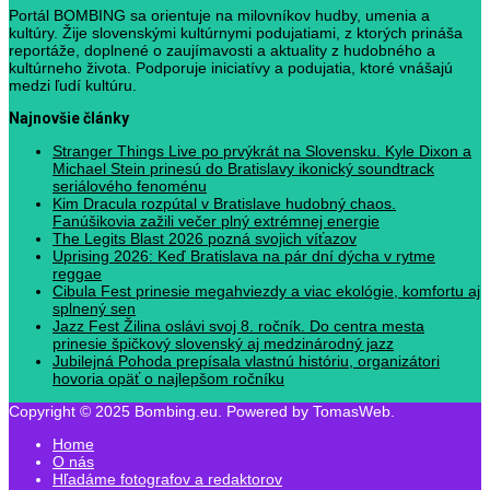
Portál BOMBING sa orientuje na milovníkov hudby, umenia a
kultúry. Žije slovenskými kultúrnymi podujatiami, z ktorých prináša
reportáže, doplnené o zaujímavosti a aktuality z hudobného a
kultúrneho života. Podporuje iniciatívy a podujatia, ktoré vnášajú
medzi ľudí kultúru.
Najnovšie články
Stranger Things Live po prvýkrát na Slovensku. Kyle Dixon a
Michael Stein prinesú do Bratislavy ikonický soundtrack
seriálového fenoménu
Kim Dracula rozpútal v Bratislave hudobný chaos.
Fanúšikovia zažili večer plný extrémnej energie
The Legits Blast 2026 pozná svojich víťazov
Uprising 2026: Keď Bratislava na pár dní dýcha v rytme
reggae
Cibula Fest prinesie megahviezdy a viac ekológie, komfortu aj
splnený sen
Jazz Fest Žilina oslávi svoj 8. ročník. Do centra mesta
prinesie špičkový slovenský aj medzinárodný jazz
Jubilejná Pohoda prepísala vlastnú históriu, organizátori
hovoria opäť o najlepšom ročníku
Copyright © 2025 Bombing.eu. Powered by TomasWeb.
Home
O nás
Hľadáme fotografov a redaktorov