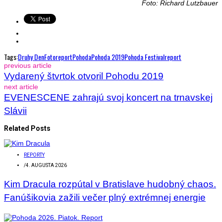
Foto: Richard Lutzbauer
Tags:
Druhy Den
Fotoreport
Pohoda
Pohoda 2019
Pohoda Festival
Report
previous article
Vydarený štvrtok otvoril Pohodu 2019
next article
EVENESCENE zahrajú svoj koncert na trnavskej
Slávii
Related Posts
REPORTY
/
4. AUGUSTA 2026
Kim Dracula rozpútal v Bratislave hudobný chaos.
Fanúšikovia zažili večer plný extrémnej energie