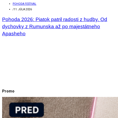
POHODA FESTIVAL
/
11. JÚLA 2026
Pohoda 2026: Piatok patril radosti z hudby. Od
dychovky z Rumunska až po majestátneho
Apasheho
Promo