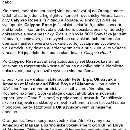
nebo.
Kto chcel, mohol na karibskej vlne pokračovať aj na Orange stage.
Odohral sa tu jeden z highlightov, koncert rovesníčky Milana Lasicu,
divy
Calypso Rose
z Trinidadu a Tobaga. Aj slnko vyšlo na jej
vystúpenie.
Calypso Rose
je šibalská elektráreň, počas koncertu
krútila bokmi, komunikovala s publikom, posielala pusinky, herecky
dokresľovala svoje pesničky. Zložila ich vyše 800! Speváčka je veľmi
zábavná, usmievavá, ale nevyhýbala sa v skladbách témam ako
domáce násilie, nevera či otrokárstvo. Jej vystúpenie vyvolávalo
vlnu emócií, slzy dojatia aj srdečný smiech a publikum jej to vďačne
vracalo. Pri jej odchode z pódia skandovalo:
Calypso Rose!
Po
Calypso Rose
začali svoj autobusový set
Bazzookas
a nad
letiskom sa rozprestrela krásna dúha na niekoľko minút. Namiesto
ohlasovanej búrky a dažďa vyvolala vlnu nadšenia.
O publikum sa v ďalšom slote podelili
Peter Lipa
,
Ultrazvuk
a
Amadou et Mariam and Blind Boys of Alabama
. Lipa plnému
NAY tanečnému domu predstavil skladby z nového albumu.
Rovnako naplnený Sporka stage okupovali obľúbení slovenskí
rapperi Vec a Tóno S. s novým projektom
Ultrazvuk
. Fanúšikovia
skvelo reagovali na skladby z nového albumu a stan tak zažil super
hiphopovú párty. Rozhovor s
Ultrazvukom
vám prinesieme
onedlho.
Orangeu kraľovalo spojenie dvoch kultúr. Africké rytmy dua
Amadou et Mariam
a harmonické vokály amerických
Blind Boys
of Alabama
. Obidve formácie sa už jednotlivo pohodovému publiku