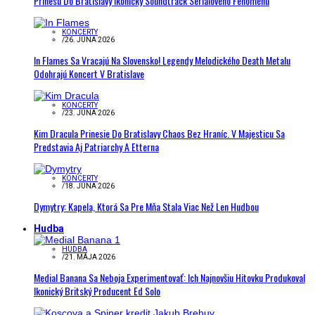
Prinesú Do Bratislavy Ikonický Soundtrack Seriálového Fenoménu
KONCERTY
/
26. JÚNA 2026
In Flames Sa Vracajú Na Slovensko! Legendy Melodického Death Metalu
Odohrajú Koncert V Bratislave
KONCERTY
/
23. JÚNA 2026
Kim Dracula Prinesie Do Bratislavy Chaos Bez Hraníc. V Majesticu Sa
Predstavia Aj Patriarchy A Etterna
KONCERTY
/
18. JÚNA 2026
Dymytry: Kapela, Ktorá Sa Pre Mňa Stala Viac Než Len Hudbou
Hudba
HUDBA
/
21. MÁJA 2026
Medial Banana Sa Neboja Experimentovať: Ich Najnovšiu Hitovku Produkoval
Ikonický Britský Producent Ed Solo