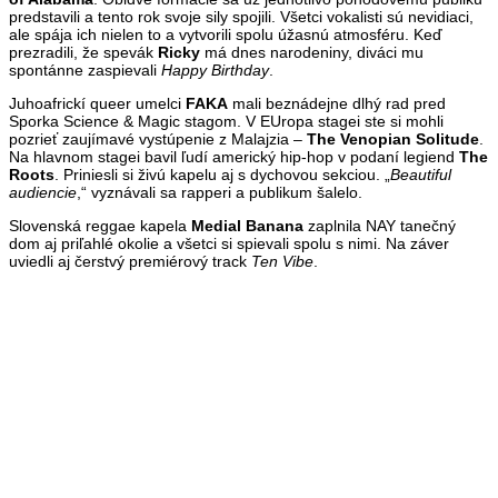
predstavili a tento rok svoje sily spojili. Všetci vokalisti sú nevidiaci,
ale spája ich nielen to a vytvorili spolu úžasnú atmosféru. Keď
prezradili, že spevák
Ricky
má dnes narodeniny, diváci mu
spontánne zaspievali
Happy Birthday
.
Juhoafrickí queer umelci
FAKA
mali beznádejne dlhý rad pred
Sporka Science & Magic stagom. V EUropa stagei ste si mohli
pozrieť zaujímavé vystúpenie z Malajzia –
The Venopian Solitude
.
Na hlavnom stagei bavil ľudí americký hip-hop v podaní legiend
The
Roots
. Priniesli si živú kapelu aj s dychovou sekciou. „
Beautiful
audiencie
,“ vyznávali sa rapperi a publikum šalelo.
Slovenská reggae kapela
Medial Banana
zaplnila NAY tanečný
dom aj priľahlé okolie a všetci si spievali spolu s nimi. Na záver
uviedli aj čerstvý premiérový track
Ten Vibe
.