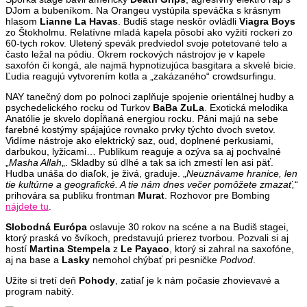
DJom a bubeníkom. Na Orangeu vystúpila speváčka s krásnym
hlasom
Lianne La Havas
. Budiš stage neskôr ovládli
Viagra Boys
zo Štokholmu. Relatívne mladá kapela pôsobí ako vyžití rockeri zo
60-tych rokov. Uletený spevák predviedol svoje potetované telo a
často ležal na pódiu. Okrem rockových nástrojov je v kapele
saxofón či kongá, ale najmä hypnotizujúca basgitara a skvelé bicie.
Ľudia reagujú vytvorením kotla a „zakázaného“ crowdsurfingu.
NAY tanečný dom po polnoci zaplňuje spojenie orientálnej hudby a
psychedelického rocku od Turkov
BaBa ZuLa
. Exotická melodika
Anatólie je skvelo dopĺňaná energiou rocku. Páni majú na sebe
farebné kostýmy spájajúce rovnako prvky týchto dvoch svetov.
Vidíme nástroje ako elektrický saz, oud, doplnené perkusiami,
darbukou, lyžicami… Publikum reaguje a ozýva sa aj pochvalné
„
Masha Allah
„. Skladby sú dlhé a tak sa ich zmestí len asi päť.
Hudba unáša do diaľok, je živá, graduje. „
Neuznávame hranice, len
tie kultúrne a geografické. A tie nám dnes večer pomôžete zmazať,
“
prihovára sa publiku frontman
Murat
. Rozhovor pre Bombing
nájdete tu
.
Slobodná Európa
oslavuje 30 rokov na scéne a na Budiš stagei,
ktorý praská vo švíkoch, predstavujú prierez tvorbou. Pozvali si aj
hostí
Martina Stempela
z
Le Payaco
, ktorý si zahral na saxofóne,
aj na base a
Lasky
nemohol chýbať pri pesničke
Podvod
.
Užite si tretí deň
Pohody
, zatiaľ je k nám počasie zhovievavé a
program nabitý.