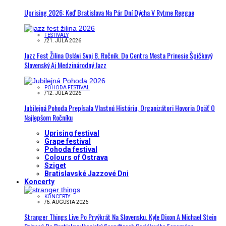
Uprising 2026: Keď Bratislava Na Pár Dní Dýcha V Rytme Reggae
FESTIVALY
/
21. JÚLA 2026
Jazz Fest Žilina Oslávi Svoj 8. Ročník. Do Centra Mesta Prinesie Špičkový
Slovenský Aj Medzinárodný Jazz
POHODA FESTIVAL
/
12. JÚLA 2026
Jubilejná Pohoda Prepísala Vlastnú Históriu, Organizátori Hovoria Opäť O
Najlepšom Ročníku
Uprising festival
Grape festival
Pohoda festival
Colours of Ostrava
Sziget
Bratislavské Jazzové Dni
Koncerty
KONCERTY
/
6. AUGUSTA 2026
Stranger Things Live Po Prvýkrát Na Slovensku. Kyle Dixon A Michael Stein