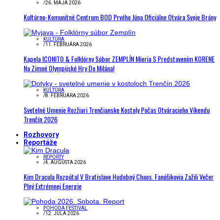
/
26. MÁJA 2026
Kultúrno-Komunitné Centrum BOD Prvého Júna Oficiálne Otvára Svoje Brány
KULTÚRA
/
11. FEBRUÁRA 2026
Kapela ICONITO & Folklórny Súbor ZEMPLÍN Mieria S Predstavením KORENE
Na Zimné Olympijské Hry Do Milána!
KULTÚRA
/
8. FEBRUÁRA 2026
Svetelné Umenie Rozžiari Trenčianske Kostoly Počas Otváracieho Víkendu
Trenčín 2026
Rozhovory
Reportáže
REPORTY
/
4. AUGUSTA 2026
Kim Dracula Rozpútal V Bratislave Hudobný Chaos. Fanúšikovia Zažili Večer
Plný Extrémnej Energie
POHODA FESTIVAL
/
12. JÚLA 2026