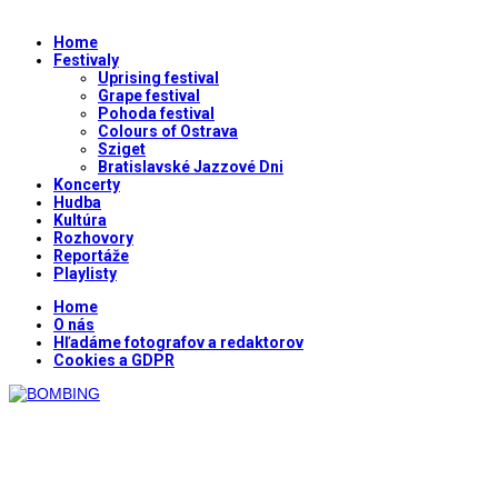
Home
Festivaly
Uprising festival
Grape festival
Pohoda festival
Colours of Ostrava
Sziget
Bratislavské Jazzové Dni
Koncerty
Hudba
Kultúra
Rozhovory
Reportáže
Playlisty
Home
O nás
Hľadáme fotografov a redaktorov
Cookies a GDPR