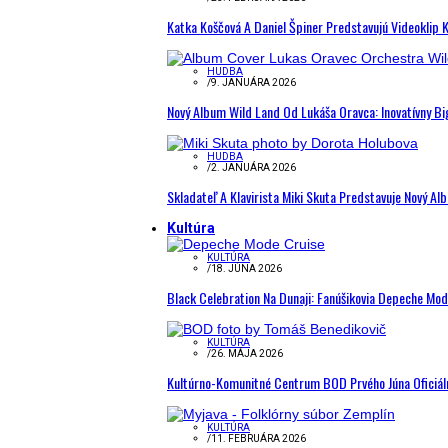
Katka Koščová A Daniel Špiner Predstavujú Videoklip 
HUDBA
/
9. JANUÁRA 2026
Nový Album Wild Land Od Lukáša Oravca: Inovatívny B
HUDBA
/
2. JANUÁRA 2026
Skladateľ A Klavirista Miki Skuta Predstavuje Nový
Kultúra
KULTÚRA
/
18. JÚNA 2026
Black Celebration Na Dunaji: Fanúšikovia Depeche Mo
KULTÚRA
/
26. MÁJA 2026
Kultúrno-Komunitné Centrum BOD Prvého Júna Oficiál
KULTÚRA
/
11. FEBRUÁRA 2026