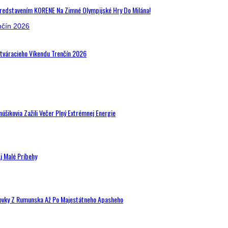
Predstavením KORENE Na Zimné Olympijské Hry Do Milána!
Otváracieho Víkendu Trenčín 2026
šikovia Zažili Večer Plný Extrémnej Energie
j Malé Príbehy
hovky Z Rumunska Až Po Majestátneho Apasheho