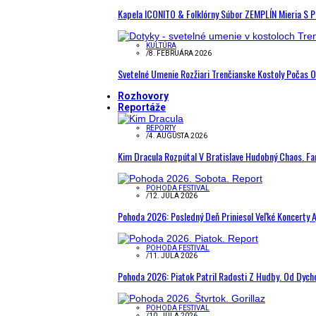
Kapela ICONITO & Folklórny Súbor ZEMPLÍN Mieria S 
KULTÚRA
/
8. FEBRUÁRA 2026
Svetelné Umenie Rozžiari Trenčianske Kostoly Počas 
Rozhovory
Reportáže
REPORTY
/
4. AUGUSTA 2026
Kim Dracula Rozpútal V Bratislave Hudobný Chaos. Fanú
POHODA FESTIVAL
/
12. JÚLA 2026
Pohoda 2026: Posledný Deň Priniesol Veľké Koncerty A
POHODA FESTIVAL
/
11. JÚLA 2026
Pohoda 2026: Piatok Patril Radosti Z Hudby. Od Dyc
POHODA FESTIVAL
/
10. JÚLA 2026