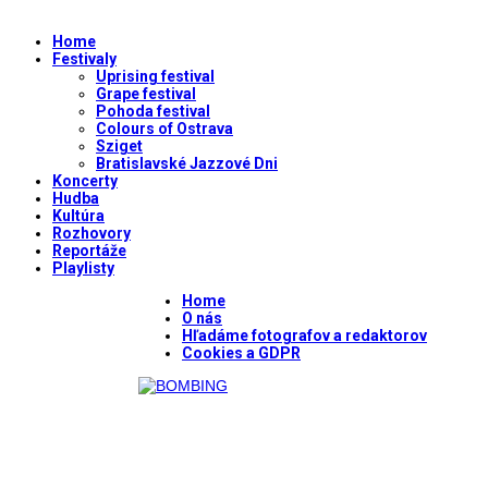
Home
Festivaly
Uprising festival
Grape festival
Pohoda festival
Colours of Ostrava
Sziget
Bratislavské Jazzové Dni
Koncerty
Hudba
Kultúra
Rozhovory
Reportáže
Playlisty
Home
O nás
Hľadáme fotografov a redaktorov
Cookies a GDPR