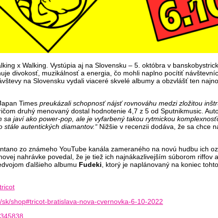
king x Walking. Vystúpia aj na Slovensku – 5. októbra v banskobystrick
je divokosť, muzikálnosť a energia, čo mohli naplno pocítiť návštevníc
návštevy na Slovensku vydali viaceré skvelé albumy a obzvlášť ten najno
 Japan Times
preukázali schopnosť nájsť rovnováhu medzi zložitou inš
pričom druhý menovaný dostal hodnotenie 4,7 z 5 od Sputnikmusic. Auto
sa javí ako power-pop, ale je vyfarbený takou rytmickou komplexnosť
o stále autentických diamantov.“
Nižšie v recenzii dodáva, že sa chce n
antano zo známeho YouTube kanála zameraného na novú hudbu ich označi
ovej nahrávke povedal, že je tiež ich najnákazlivejším súborom riffov a
predvojom ďalšieho albumu
Fudeki
, ktorý je naplánovaný na koniec toht
ricot
/sk/shop#tricot-bratislava-nova-cvernovka-6-10-2022
7345838