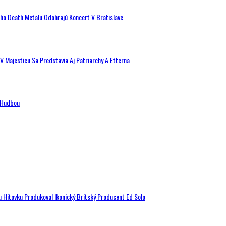
ého Death Metalu Odohrajú Koncert V Bratislave
V Majesticu Sa Predstavia Aj Patriarchy A Etterna
n Hudbou
u Hitovku Produkoval Ikonický Britský Producent Ed Solo