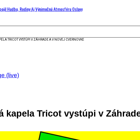
Spojil Hudbu, Rodiny Aj Výnimočnú Atmosféru Oslavy
LA TRICOT VYSTÚPI V ZÁHRADE A V NOVEJ CVERNOVKE
e (live)
kapela Tricot vystúpi v Záhrad