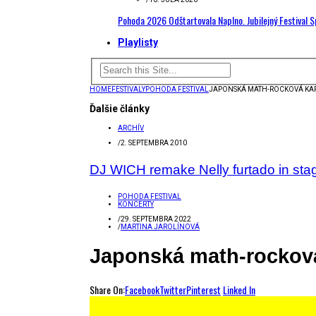
Pohoda 2026 Odštartovala Naplno. Jubilejný Festival 
Playlisty
HOME
FESTIVALY
POHODA FESTIVAL
JAPONSKÁ MATH-ROCKOVÁ KAPE
Ďalšie články
ARCHÍV
/
2. SEPTEMBRA 2010
DJ WICH remake Nelly furtado in stag
POHODA FESTIVAL
KONCERTY
/
29. SEPTEMBRA 2022
/
MARTINA JAROLÍNOVÁ
Japonská math-rocková 
Share On:
Facebook
Twitter
Pinterest
Linked In