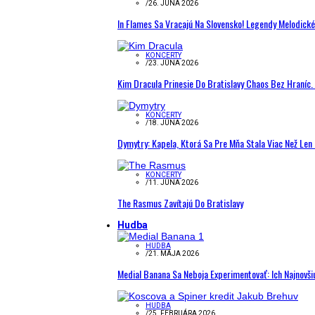
/
26. JÚNA 2026
In Flames Sa Vracajú Na Slovensko! Legendy Melodick
KONCERTY
/
23. JÚNA 2026
Kim Dracula Prinesie Do Bratislavy Chaos Bez Hraníc. 
KONCERTY
/
18. JÚNA 2026
Dymytry: Kapela, Ktorá Sa Pre Mňa Stala Viac Než Le
KONCERTY
/
11. JÚNA 2026
The Rasmus Zavítajú Do Bratislavy
Hudba
HUDBA
/
21. MÁJA 2026
Medial Banana Sa Neboja Experimentovať: Ich Najnovši
HUDBA
/
25. FEBRUÁRA 2026