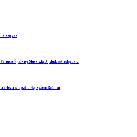
ytme Reggae
a Prinesie Špičkový Slovenský Aj Medzinárodný Jazz
tori Hovoria Opäť O Najlepšom Ročníku