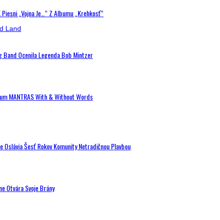
K Piesni „Vojna Je…“ Z Albumu „Krehkosť“
ig Band Ocenila Legenda Bob Mintzer
 Album MANTRAS With & Without Words
de Oslávia Šesť Rokov Komunity Netradičnou Plavbou
ne Otvára Svoje Brány