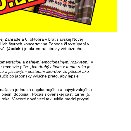
ej Záhrade a 6. októbra v bratislavskej Novej
i ich štyroch koncertov na Pohode či vystúpení v
vší (
Jodeki
) je okrem rutinérsky virtuózneho
trumentáciou a náhlymi emocionálnymi rozkvetmi
. V
r recenzie píše:
„Ich druhý album v tomto roku je
ou a jazzovými postupmi akordov, že pôsobí ako
aučiť po japonsky výlučne preto, aby lepšie
l za jednu za najplodnejších a najvytrvalejších
 piesní doposiaľ. Počas slovenskej časti turné (5.
o roka. Viaceré nové veci tak uvidia medzi prvými