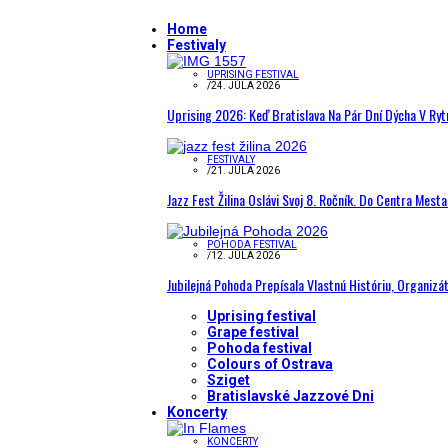
Home
Festivaly
UPRISING FESTIVAL
/
24. JÚLA 2026
Uprising 2026: Keď Bratislava Na Pár Dní Dýcha V R
FESTIVALY
/
21. JÚLA 2026
Jazz Fest Žilina Oslávi Svoj 8. Ročník. Do Centra Mest
POHODA FESTIVAL
/
12. JÚLA 2026
Jubilejná Pohoda Prepísala Vlastnú Históriu, Organizá
Uprising festival
Grape festival
Pohoda festival
Colours of Ostrava
Sziget
Bratislavské Jazzové Dni
Koncerty
KONCERTY