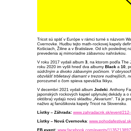
Tricot sú späť v Európe v rámci turné s názvom Wal
Cvernovke. Hudbu tejto math-rockovej kapely definu
Košiciach, Žiline a v Bratislave. Od ich poslednej 
prevedenia aj mimoriadne zábavnou nahrávkou.
V roku 2017 vydali album
3
, na ktorom podľa The
roku 2020 im vyšli hneď dva albumy
Black
a
10
, 
súdržným a divoko zábavným počinom. V obrysoch 
obzvlášť trblietavý diamant v trezore nudnejších, n
porozumel o čom spieva speváčka Ikkyu.
V decembri 2021 vydali album
Jodeki
. Anthony F
japonských rockových kapiel uplynulej dekády a o n
októbra) vydajú novú skladbu „Akvarium“. Tá je 
naživo aj fanúšikovia kapely Tricot na Slovensku.
Lístky – Záhrada:
www.zahradacnk.sk/event/212-t
Lístky – Nová Cvernovka
:
www.pohodafestival.sk
FB event:
www.facebook.com/events/113521389