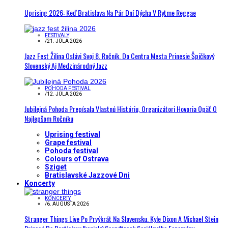
Uprising 2026: Keď Bratislava Na Pár Dní Dýcha V Rytme Reggae
FESTIVALY
/
21. JÚLA 2026
Jazz Fest Žilina Oslávi Svoj 8. Ročník. Do Centra Mesta Prinesie Špičkový
Slovenský Aj Medzinárodný Jazz
POHODA FESTIVAL
/
12. JÚLA 2026
Jubilejná Pohoda Prepísala Vlastnú Históriu, Organizátori Hovoria Opäť O
Najlepšom Ročníku
Uprising festival
Grape festival
Pohoda festival
Colours of Ostrava
Sziget
Bratislavské Jazzové Dni
Koncerty
KONCERTY
/
6. AUGUSTA 2026
Stranger Things Live Po Prvýkrát Na Slovensku. Kyle Dixon A Michael Stein