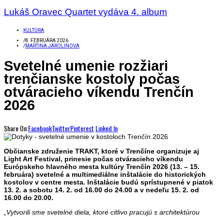
Lukáš Oravec Quartet vydáva 4. album
KULTÚRA
/
8. FEBRUÁRA 2026
/
MARTINA JAROLINOVA
Svetelné umenie rozžiari
trenčianske kostoly počas
otváracieho víkendu Trenčín
2026
Share On:
Facebook
Twitter
Pinterest
Linked In
Občianske združenie TRAKT, ktoré v Trenčíne organizuje aj
Light Art Festival, prinesie počas otváracieho víkendu
Európskeho hlavného mesta kultúry Trenčín 2026 (13. – 15.
februára) svetelné a multimediálne inštalácie do historických
kostolov v centre mesta. Inštalácie budú sprístupnené v piatok
13. 2. a sobotu 14. 2. od 16.00 do 24.00 a v nedeľu 15. 2. od
16.00 do 20.00.
„Vytvorili sme svetelné diela, ktoré citlivo pracujú s architektúrou