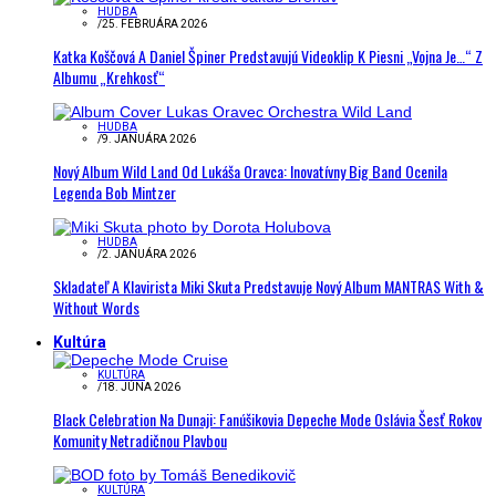
HUDBA
/
25. FEBRUÁRA 2026
Katka Koščová A Daniel Špiner Predstavujú Videoklip K Piesni „Vojna Je…“ Z
Albumu „Krehkosť“
HUDBA
/
9. JANUÁRA 2026
Nový Album Wild Land Od Lukáša Oravca: Inovatívny Big Band Ocenila
Legenda Bob Mintzer
HUDBA
/
2. JANUÁRA 2026
Skladateľ A Klavirista Miki Skuta Predstavuje Nový Album MANTRAS With &
Without Words
Kultúra
KULTÚRA
/
18. JÚNA 2026
Black Celebration Na Dunaji: Fanúšikovia Depeche Mode Oslávia Šesť Rokov
Komunity Netradičnou Plavbou
KULTÚRA