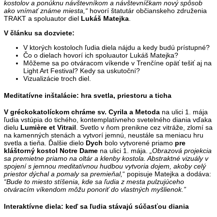
kostolov a ponúknu návštevníkom a návštevníčkam nový spôsob
ako vnímať známe miesta,“
hovorí štatutár občianskeho združenia
TRAKT a spoluautor diel
Lukáš Matejka
.
V článku sa dozviete:
V ktorých kostoloch ľudia diela nájdu a kedy budú prístupné?
Čo o dielach hovorí ich spoluautor Lukáš Matejka?
Môžeme sa po otváracom víkende v Trenčíne opäť tešiť aj na
Light Art Festival? Kedy sa uskutoční?
Vizualizácie troch diel.
Meditatívne inštalácie: hra svetla, priestoru a ticha
V gréckokatolíckom chráme sv. Cyrila a Metoda
na ulici 1. mája
ľudia vstúpia do tichého, kontemplatívneho svetelného diania vďaka
dielu
Lumière et Vitrail
. Svetlo v ňom prenikne cez vitráže, zlomí sa
na kamenných stenách a vytvorí jemnú, neustále sa meniacu hru
svetla a tieňa. Ďalšie dielo
Dych
bolo vytvorené priamo
pre
kláštorný kostol Notre Dame
na ulici 1. mája.
„Obrazová projekcia
sa premietne priamo na oltár a klenby kostola. Abstraktné vizuály v
spojení s jemnou meditatívnou hudbou vytvoria dojem, akoby celý
priestor dýchal a pomaly sa premieňal,
“ popisuje Matejka a dodáva:
“Bude to miesto stíšenia, kde sa ľudia z mesta pulzujúceho
otváracím víkendom môžu ponoriť do vlastných myšlienok.”
Interaktívne diela: keď sa ľudia stávajú súčasťou diania