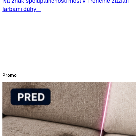
Na znak spolupatričnosti most v Trenčíne zažiari
farbami dúhy
Promo