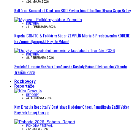
/
26. MÁJA 2026
Kultúrno-Komunitné Centrum BOD Prvého Júna Oficiálne Otvára Svoje Brány
KULTÚRA
/
11. FEBRUÁRA 2026
Kapela ICONITO & Folklórny Súbor ZEMPLÍN Mieria S Predstavením KORENE
Na Zimné Olympijské Hry Do Milána!
KULTÚRA
/
8. FEBRUÁRA 2026
Svetelné Umenie Rozžiari Trenčianske Kostoly Počas Otváracieho Víkendu
Trenčín 2026
Rozhovory
Reportáže
REPORTY
/
4. AUGUSTA 2026
Kim Dracula Rozpútal V Bratislave Hudobný Chaos. Fanúšikovia Zažili Večer
Plný Extrémnej Energie
POHODA FESTIVAL
/
12. JÚLA 2026