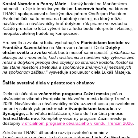
Kostol Narodenia Panny Márie
– farský kostol na Mariánskom
námestí – ožije interaktívnym dielom
Laserová harfa,
na ktorom
TRAKT spolupracoval s českým dizajnérom Ondřejom Puchtom.
Svetelné lúče sa tu menia na hudobný nástroj, na ktorý môžu
návštevníci a návštevníčky hrať dotykom rúk priamo vo vzduchu.
Každé prerušenie lúča vytvorí tón a ľudia budú interpretmi vlastnej,
neopakovateľnej hudobnej kompozície.
Hru svetla a zvuku si ľudia vychutnajú
v Piaristickom kostole sv.
Františka Xaverského
na Mierovom námestí. Dielo
Dotyky –
chrám svetla a zvuku
však budú musieť sami spustiť. „
Inštalácia sa
aktivuje až v momente, keď návštevníci a návštevníčky vytvoria živú
reťaz a dotykom prepoja dva objekty po stranách kostola. Kostol sa
tak stane miestom stretnutia a spolupráce známych aj neznámych
na spoločnom zážitku,“
vysvetľuje spoluautor diela Lukáš Matejka.
Ďalšie svetelné diela v priestoroch chrámov
Diela sú súčasťou
večerného programu Zažni mesto
počas
otváracieho víkendu Európskeho hlavného mesta kultúry Trenčín
2026. Návštevníci a návštevníčky môžu uzavrieť cestu po svetelnom
umení v sakrálnych priestoroch
v Evanjelickom kostole
a
v
Synagóge,
a to vďaka inštaláciám, ktoré do Trenčína prinesie
festival Biela noc
. Kompletný večerný program Zažni mesto je
dostupný
v oficiálnom programe otváracieho víkendu Trenčín 2026
.
Združenie TRAKT dlhodobo rozvíja svetelné umenie v
Trenčianskom regióne. Je tiež organizátorom
Light Art Festivalu