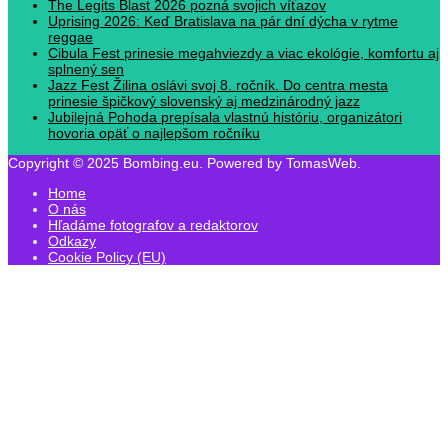
The Legits Blast 2026 pozná svojich víťazov
Uprising 2026: Keď Bratislava na pár dní dýcha v rytme
reggae
Cibula Fest prinesie megahviezdy a viac ekológie, komfortu aj
splnený sen
Jazz Fest Žilina oslávi svoj 8. ročník. Do centra mesta
prinesie špičkový slovenský aj medzinárodný jazz
Jubilejná Pohoda prepísala vlastnú históriu, organizátori
hovoria opäť o najlepšom ročníku
Copyright © 2025 Bombing.eu. Powered by TomasWeb.
Home
O nás
Hľadáme fotografov a redaktorov
Odkazy
Cookie Policy (EU)