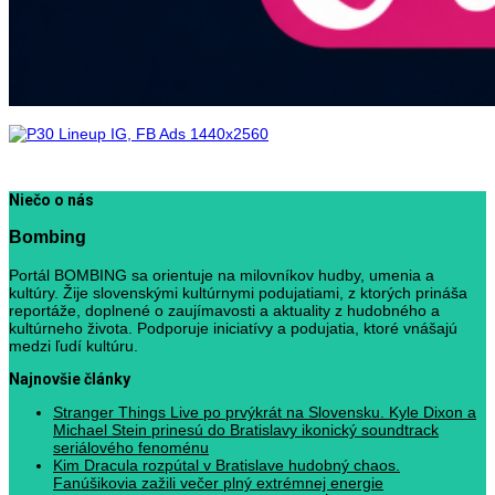
Niečo o nás
Bombing
Portál BOMBING sa orientuje na milovníkov hudby, umenia a
kultúry. Žije slovenskými kultúrnymi podujatiami, z ktorých prináša
reportáže, doplnené o zaujímavosti a aktuality z hudobného a
kultúrneho života. Podporuje iniciatívy a podujatia, ktoré vnášajú
medzi ľudí kultúru.
Najnovšie články
Stranger Things Live po prvýkrát na Slovensku. Kyle Dixon a
Michael Stein prinesú do Bratislavy ikonický soundtrack
seriálového fenoménu
Kim Dracula rozpútal v Bratislave hudobný chaos.
Fanúšikovia zažili večer plný extrémnej energie