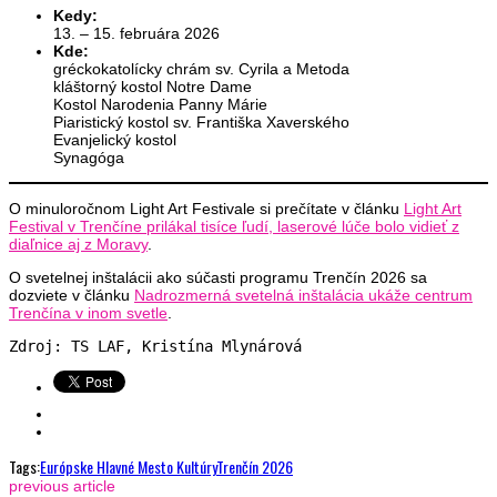
Kedy:
13. – 15. februára 2026
Kde:
gréckokatolícky chrám sv. Cyrila a Metoda
kláštorný kostol Notre Dame
Kostol Narodenia Panny Márie
Piaristický kostol sv. Františka Xaverského
Evanjelický kostol
Synagóga
O minuloročnom Light Art Festivale si prečítate v článku
Light Art
Festival v Trenčíne prilákal tisíce ľudí, laserové lúče bolo vidieť z
diaľnice aj z Moravy
.
O svetelnej inštalácii ako súčasti programu Trenčín 2026 sa
dozviete v článku
Nadrozmerná svetelná inštalácia ukáže centrum
Trenčína v inom svetle
.
Zdroj: TS LAF, Kristína Mlynárová
Tags:
Európske Hlavné Mesto Kultúry
Trenčín 2026
previous article