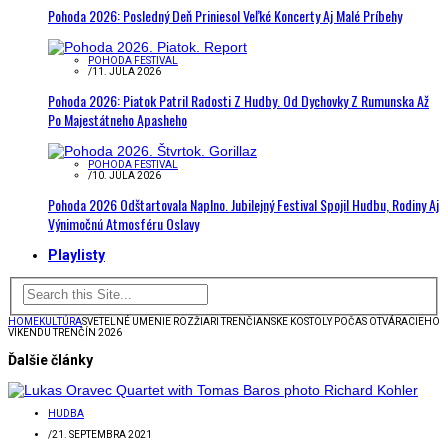
Pohoda 2026: Posledný Deň Priniesol Veľké Koncerty Aj Malé Príbehy
POHODA FESTIVAL
/
11. JÚLA 2026
Pohoda 2026: Piatok Patril Radosti Z Hudby. Od Dychovky Z Rumunska Až
Po Majestátneho Apasheho
POHODA FESTIVAL
/
10. JÚLA 2026
Pohoda 2026 Odštartovala Naplno. Jubilejný Festival Spojil Hudbu, Rodiny Aj
Výnimočnú Atmosféru Oslavy
Playlisty
HOME
KULTÚRA
SVETELNÉ UMENIE ROZŽIARI TRENČIANSKE KOSTOLY POČAS OTVÁRACIEHO
VÍKENDU TRENČÍN 2026
Ďalšie články
HUDBA
/
21. SEPTEMBRA 2021