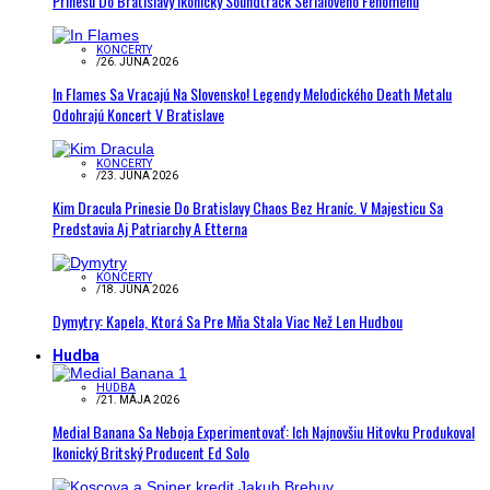
Prinesú Do Bratislavy Ikonický Soundtrack Seriálového Fenoménu
KONCERTY
/
26. JÚNA 2026
In Flames Sa Vracajú Na Slovensko! Legendy Melodického Death Metalu
Odohrajú Koncert V Bratislave
KONCERTY
/
23. JÚNA 2026
Kim Dracula Prinesie Do Bratislavy Chaos Bez Hraníc. V Majesticu Sa
Predstavia Aj Patriarchy A Etterna
KONCERTY
/
18. JÚNA 2026
Dymytry: Kapela, Ktorá Sa Pre Mňa Stala Viac Než Len Hudbou
Hudba
HUDBA
/
21. MÁJA 2026
Medial Banana Sa Neboja Experimentovať: Ich Najnovšiu Hitovku Produkoval
Ikonický Britský Producent Ed Solo