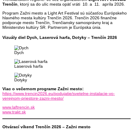
Trenčín
, ktorý sa do ulíc mesta opäť vráti 10. a 11. apríla 2026.
Program Zažni mesto a Light Art Festival sú súčasťou Európskeho
hlavného mesta kultúry Trenčín 2026. Trenčín 2026 finančne
podporuje mesto Trenčín, Trenčiansky samosprávny kraj a
Ministerstvo kultúry SR. Partnerom je Európska únia.
Vizuály diel Dych, Laserová harfa, Dotyky
– Trenčín 2026
Dych
Laserová harfa
Dotyky
Viac o večernom programe Zažni mesto:
https://www.trencin2026.eu/podujatie/svetelne-instalacie-vo-
verejnom-priestore-zazni-mesto/
www.laftrencin.sk
www.trakt.sk
Otvárací víkend Trenčín 2026 – Zažni mesto