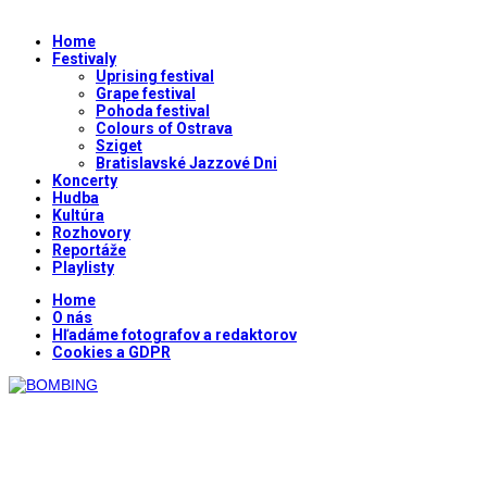
Home
Festivaly
Uprising festival
Grape festival
Pohoda festival
Colours of Ostrava
Sziget
Bratislavské Jazzové Dni
Koncerty
Hudba
Kultúra
Rozhovory
Reportáže
Playlisty
Home
O nás
Hľadáme fotografov a redaktorov
Cookies a GDPR