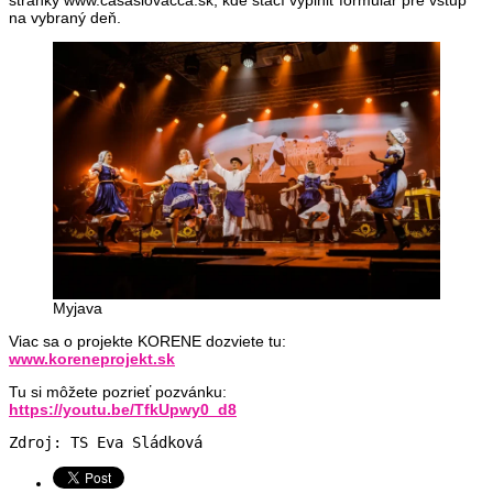
na vybraný deň.
Myjava
Viac sa o projekte KORENE dozviete tu:
www.koreneprojekt.sk
Tu si môžete pozrieť pozvánku:
https://youtu.be/TfkUpwy0_d8
Zdroj: TS Eva Sládková