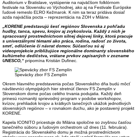
Auditorium v Bratislave, vystúpenie na najväčšom folklórnom
festivale na Slovensku vo Východnej, ako aj na Festivale Európske
ľudové remeslo EĽRO Kežmarok. K nim sa teraz pridáva dosiaľ
azda najväčšia pocta – reprezentácia na ZOH v Miláne.
„KORENE predstavujú šesť regiónov Slovenska z pohľadu
hudby, tanca, spevu, krojov aj zvykoslovia. Každý z nich je
spracovaný prostredníctvom silnej dejovej linky, ktorá pracuje
s univerzálnymi témami ako práca, rodina, radosť zo života,
smrť, odlúčenie či návrat domov. Súčasťou sú aj
videoprojekcie približujúce regionálne dominanty slovenského
kultúrneho dedičstva, vrátane prvkov zapísaných v zozname
UNESCO,“
pripomína Kristián Dufinec.
Spevácky zbor FS Zemplín
Okrem hlavného predstavenia počas Slovenského dňa budú môcť
návštevníci olympijských hier stretnúť členov FS Zemplín v
Slovenskom dome počas celého trvania podujatia. Každý deň
prinesú rozmanitý sprievodný program v podobe workshopov,
kvízov, prehliadok krojov a krátkych tanečných ukážok jednotlivých
slovenských regiónov – v rovnakom duchu, ako je postavený projekt
KORENE.
Kapela ICONITO pricestuje do Milána spoločne so zvyšnou časťou
tanečného súboru a ľudovým orchestrom už dnes (11. februára).
Registrácia do Slovenského domu je možná prostredníctvom
stránky www.casaslovacca.sk, kde stačí vyplniť formulár pre vstup