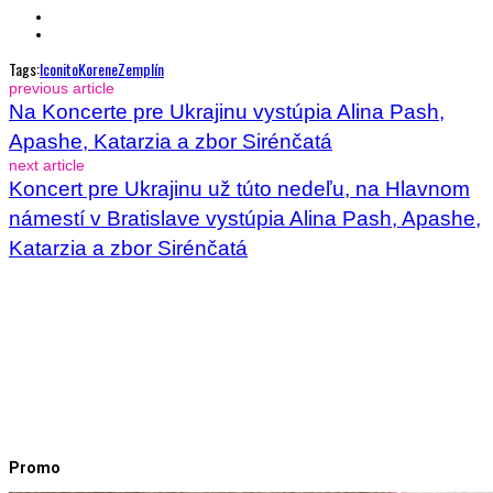
Tags:
Iconito
Korene
Zemplín
previous article
Na Koncerte pre Ukrajinu vystúpia Alina Pash,
Apashe, Katarzia a zbor Sirénčatá
next article
Koncert pre Ukrajinu už túto nedeľu, na Hlavnom
námestí v Bratislave vystúpia Alina Pash, Apashe,
Katarzia a zbor Sirénčatá
Promo