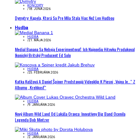
KONCERTY
/
18. JÚNA 2026
Dymytry: Kapela, Ktorá Sa Pre Mňa Stala Viac Než Len Hudbou
Hudba
HUDBA
/
21. MÁJA 2026
Medial Banana Sa Neboja Experimentovať: Ich Najnovšiu Hitovku Produkoval
Ikonický Britský Producent Ed Solo
HUDBA
/
25. FEBRUÁRA 2026
Katka Koščová A Daniel Špiner Predstavujú Videoklip K Piesni „Vojna Je…“ Z
Albumu „Krehkosť“
HUDBA
/
9. JANUÁRA 2026
Nový Album Wild Land Od Lukáša Oravca: Inovatívny Big Band Ocenila
Legenda Bob Mintzer
HUDBA
/
2. JANUÁRA 2026