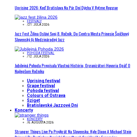
Uprising 2026: Keď Bratislava Na Pár Dní Dýcha V Rytme Reggae
FESTIVALY
/
21. JÚLA 2026
Jazz Fest Žilina Oslávi Svoj 8. Ročník. Do Centra Mesta Prinesie Špičkový
Slovenský Aj Medzinárodný Jazz
POHODA FESTIVAL
/
12. JÚLA 2026
Jubilejná Pohoda Prepísala Vlastnú Históriu, Organizátori Hovoria Opäť O
Najlepšom Ročníku
Uprising festival
Grape festival
Pohoda festival
Colours of Ostrava
Sziget
Bratislavské Jazzové Dni
Koncerty
KONCERTY
/
6. AUGUSTA 2026
Stranger Things Live Po Prvýkrát Na Slovensku. Kyle Dixon A Michael Stein