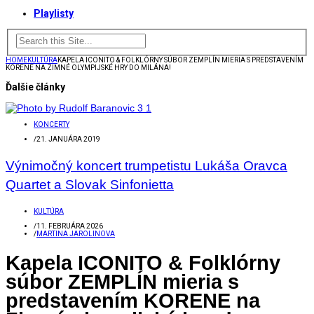
Playlisty
HOME
KULTÚRA
KAPELA ICONITO & FOLKLÓRNY SÚBOR ZEMPLÍN MIERIA S PREDSTAVENÍM
KORENE NA ZIMNÉ OLYMPIJSKÉ HRY DO MILÁNA!
Ďalšie články
KONCERTY
/
21. JANUÁRA 2019
Výnimočný koncert trumpetistu Lukáša Oravca
Quartet a Slovak Sinfonietta
KULTÚRA
/
11. FEBRUÁRA 2026
/
MARTINA JAROLINOVA
Kapela ICONITO & Folklórny
súbor ZEMPLÍN mieria s
predstavením KORENE na