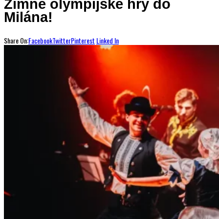
Zimné olympijské hry do
Milána!
Share On:
Facebook
Twitter
Pinterest
Linked In