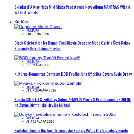
Skladateľ A Klavirista Miki Skuta Predstavuje Nový Album MANTRAS With &
Without Words
Kultúra
KULTÚRA
/
18. JÚNA 2026
Black Celebration Na Dunaji: Fanúšikovia Depeche Mode Oslávia Šesť Rokov
Komunity Netradičnou Plavbou
KULTÚRA
/
26. MÁJA 2026
Kultúrno-Komunitné Centrum BOD Prvého Júna Oficiálne Otvára Svoje Brány
KULTÚRA
/
11. FEBRUÁRA 2026
Kapela ICONITO & Folklórny Súbor ZEMPLÍN Mieria S Predstavením KORENE
Na Zimné Olympijské Hry Do Milána!
KULTÚRA
/
8. FEBRUÁRA 2026
Svetelné Umenie Rozžiari Trenčianske Kostoly Počas Otváracieho Víkendu