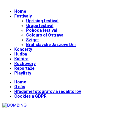
Home
Festivaly
Uprising festival
Grape festival
Pohoda festival
Colours of Ostrava
Sziget
Bratislavské Jazzové Dni
Koncerty
Hudba
Kultúra
Rozhovory
Reportáže
Playlisty
Home
O nás
Hľadáme fotografov a redaktorov
Cookies a GDPR