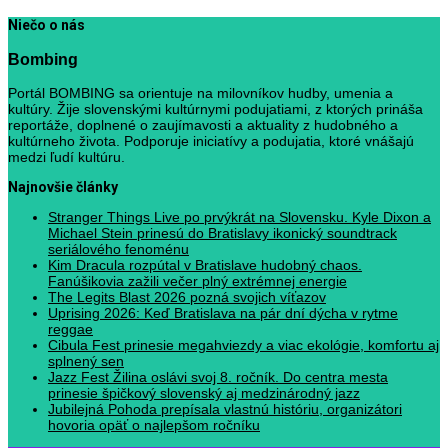
Niečo o nás
Bombing
Portál BOMBING sa orientuje na milovníkov hudby, umenia a
kultúry. Žije slovenskými kultúrnymi podujatiami, z ktorých prináša
reportáže, doplnené o zaujímavosti a aktuality z hudobného a
kultúrneho života. Podporuje iniciatívy a podujatia, ktoré vnášajú
medzi ľudí kultúru.
Najnovšie články
Stranger Things Live po prvýkrát na Slovensku. Kyle Dixon a
Michael Stein prinesú do Bratislavy ikonický soundtrack
seriálového fenoménu
Kim Dracula rozpútal v Bratislave hudobný chaos.
Fanúšikovia zažili večer plný extrémnej energie
The Legits Blast 2026 pozná svojich víťazov
Uprising 2026: Keď Bratislava na pár dní dýcha v rytme
reggae
Cibula Fest prinesie megahviezdy a viac ekológie, komfortu aj
splnený sen
Jazz Fest Žilina oslávi svoj 8. ročník. Do centra mesta
prinesie špičkový slovenský aj medzinárodný jazz
Jubilejná Pohoda prepísala vlastnú históriu, organizátori
hovoria opäť o najlepšom ročníku