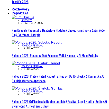
Trenčín 2026
Rozhovory
Reportáže
REPORTY
/
4. AUGUSTA 2026
Kim Dracula Rozpútal V Bratislave Hudobný Chaos. Fanúšikovia Zažili Večer
Plný Extrémnej Energie
POHODA FESTIVAL
/
12. JÚLA 2026
Pohoda 2026: Posledný Deň Priniesol Veľké Koncerty Aj Malé Príbehy
POHODA FESTIVAL
/
11. JÚLA 2026
Pohoda 2026: Piatok Patril Radosti Z Hudby. Od Dychovky Z Rumunska Až
Po Majestátneho Apasheho
POHODA FESTIVAL
/
10. JÚLA 2026
Pohoda 2026 Odštartovala Naplno. Jubilejný Festival Spojil Hudbu, Rodiny Aj
Výnimočnú Atmosféru Oslavy