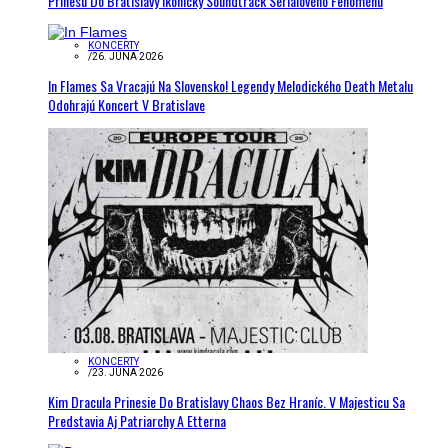
Prinesú Do Bratislavy Ikonický Soundtrack Seriálového Fenoménu
KONCERTY
/
26. JÚNA 2026
In Flames Sa Vracajú Na Slovensko! Legendy Melodického Death Metalu
Odohrajú Koncert V Bratislave
KONCERTY
/
23. JÚNA 2026
Kim Dracula Prinesie Do Bratislavy Chaos Bez Hraníc. V Majesticu Sa
Predstavia Aj Patriarchy A Etterna