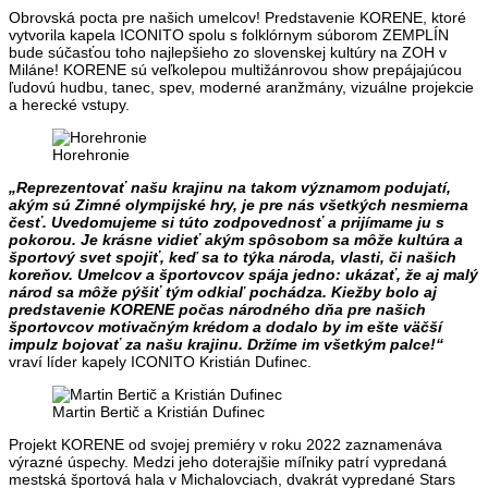
Obrovská pocta pre našich umelcov! Predstavenie KORENE, ktoré
vytvorila kapela ICONITO spolu s folklórnym súborom ZEMPLÍN
bude súčasťou toho najlepšieho zo slovenskej kultúry na ZOH v
Miláne! KORENE sú veľkolepou multižánrovou show prepájajúcou
ľudovú hudbu, tanec, spev, moderné aranžmány, vizuálne projekcie
a herecké vstupy.
Horehronie
„Reprezentovať našu krajinu na takom významom podujatí,
akým sú Zimné olympijské hry, je pre nás všetkých nesmierna
česť. Uvedomujeme si túto zodpovednosť a prijímame ju s
pokorou. Je krásne vidieť akým spôsobom sa môže kultúra a
športový svet spojiť, keď sa to týka národa, vlasti, či našich
koreňov. Umelcov a športovcov spája jedno: ukázať, že aj malý
národ sa môže pýšiť tým odkiaľ pochádza. Kiežby bolo aj
predstavenie KORENE počas národného dňa pre našich
športovcov motivačným krédom a dodalo by im ešte väčší
impulz bojovať za našu krajinu. Držíme im všetkým palce!“
vraví líder kapely ICONITO Kristián Dufinec.
Martin Bertič a Kristián Dufinec
Projekt KORENE od svojej premiéry v roku 2022 zaznamenáva
výrazné úspechy. Medzi jeho doterajšie míľniky patrí vypredaná
mestská športová hala v Michalovciach, dvakrát vypredané Stars