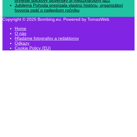
prinesie špičkový slovenský aj medzinárodný jazz
Jubilejná Pohoda prepísala vlastnú históriu, organizátori
hovoria opäť o najlepšom ročníku
Copyright © 2025 Bombing.eu. Powered by TomasWeb.
Home
O nás
Hľadáme fotografov a redaktorov
Odkazy
Cookie Policy (EU)