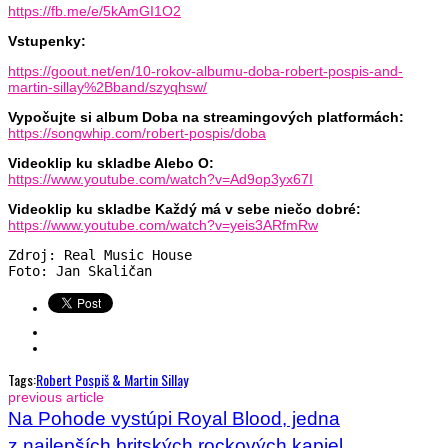
https://fb.me/e/5kAmGI1O2
Vstupenky:
https://goout.net/en/10-rokov-albumu-doba-robert-pospis-and-
martin-sillay%2Bband/szyqhsw/
Vypočujte si album Doba na streamingových platformách:
https://songwhip.com/robert-pospis/doba
Videoklip ku skladbe Alebo O:
https://www.youtube.com/watch?v=Ad9op3yx67I
Videoklip ku skladbe Každý má v sebe niečo dobré:
https://www.youtube.com/watch?v=yeis3ARfmRw
Zdroj: Real Music House

Foto: Jan Skaličan
Tags:
Robert Pospiš & Martin Sillay
previous article
Na Pohode vystúpi Royal Blood, jedna
z najlepších britských rockových kapiel