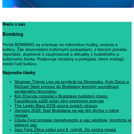
Niečo o nás
Bombing
Portál BOMBING sa orientuje na milovníkov hudby, umenia a
kultúry. Žije slovenskými kultúrnymi podujatiami, z ktorých prináša
reportáže, doplnené o zaujímavosti a aktuality z hudobného a
kultúrneho života. Podporuje iniciatívy a podujatia, ktoré vnášajú
medzi ľudí kultúru.
Najnovšie články
Stranger Things Live po prvýkrát na Slovensku. Kyle Dixon a
Michael Stein prinesú do Bratislavy ikonický soundtrack
seriálového fenoménu
Kim Dracula rozpútal v Bratislave hudobný chaos.
Fanúšikovia zažili večer plný extrémnej energie
The Legits Blast 2026 pozná svojich víťazov
Uprising 2026: Keď Bratislava na pár dní dýcha v rytme
reggae
Cibula Fest prinesie megahviezdy a viac ekológie, komfortu aj
splnený sen
Jazz Fest Žilina oslávi svoj 8. ročník. Do centra mesta