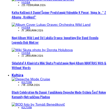
HUDBA
/
25. FEBRUÁRA 2026
Katka Koščová A Daniel Špiner Predstavujú Videoklip K Piesni „Vojna Je…“ Z
Albumu „Krehkosť“
HUDBA
/
9. JANUÁRA 2026
Nový Album Wild Land Od Lukáša Oravca: Inovatívny Big Band Ocenila
Legenda Bob Mintzer
HUDBA
/
2. JANUÁRA 2026
Skladateľ A Klavirista Miki Skuta Predstavuje Nový Album MANTRAS With &
Without Words
Kultúra
KULTÚRA
/
18. JÚNA 2026
Black Celebration Na Dunaji: Fanúšikovia Depeche Mode Oslávia Šesť Rokov
Komunity Netradičnou Plavbou
KULTÚRA