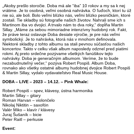
„Akoby prešlo storočie. Doba má ale “iba” 10 rokov a my sa k nej
vrátime. Je to osobná, veľmi osobná nahrávka. O ľuďoch, ktorí tu úž
nie sú, ale boli. Bolo veľmi blízko nás, veľmi blízko pesničkám, ktoré
zostali. Tie skladby sú fotografie našich životov. Nahrali sme ich s
Martinom iba vo dvojici. A trvalo nám to dva roky,“ dopĺňa Martin
Sillay. „Máme za sebou mimoriadne intenzívny hudobný rok. Fakt,
že práve teraz oslavuje Doba desiate výročie, je pre nás veľmi
symbolický. Je to nahrávka, ktorá nás v mnohom definovala.
Niektoré skladby z tohto albumu sa stali pevnou súčasťou našich
koncertov. Takto v celku však album naposledy odznel pred piatimi
rokmi. Aj preto srdečne pozývame všetkých fanúšikov tejto
nahrávky. Doba je generačným albumom. Veríme, že to bude
nezabudnuteľný večer,“ pozýva Robert Pospiš. Album Doba,
rovnako ako všetky ostatné albumy hudobnej dvojice Robert Pospiš
& Martin Sillay, vydalo vydavateľstvo Real Music House.
DOBA – LIVE – 2023 – 14.12. – Pink Whale:
Robert Pospiš – spev, klávesy, ústna harmonika
Martin Sillay – gitary
Roman Harvan – violončelo
Nikolaj Niktitin – saxofón
Valér Miko – klavír / klávesy
Juraj Šušaník – bicie
Peter Raitl – perkusie
Event: