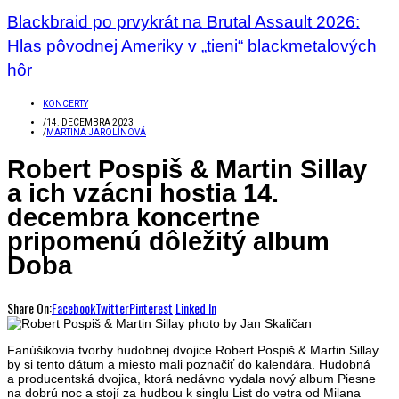
Blackbraid po prvykrát na Brutal Assault 2026:
Hlas pôvodnej Ameriky v „tieni“ blackmetalových
hôr
KONCERTY
/
14. DECEMBRA 2023
/
MARTINA JAROLÍNOVÁ
Robert Pospiš & Martin Sillay
a ich vzácni hostia 14.
decembra koncertne
pripomenú dôležitý album
Doba
Share On:
Facebook
Twitter
Pinterest
Linked In
Fanúšikovia tvorby hudobnej dvojice Robert Pospiš & Martin Sillay
by si tento dátum a miesto mali poznačiť do kalendára. Hudobná
a producentská dvojica, ktorá nedávno vydala nový album Piesne
na dobrú noc a stojí za hudbou k singlu List do vetra od Milana