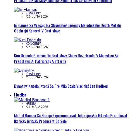
Prinesú Do Bratislavy Ikonický Soundtrack Seriálového Fenoménu
KONCERTY
/
26. JÚNA 2026
In Flames Sa Vracajú Na Slovensko! Legendy Melodického Death Metalu
Odohrajú Koncert V Bratislave
KONCERTY
/
23. JÚNA 2026
Kim Dracula Prinesie Do Bratislavy Chaos Bez Hraníc. V Majesticu Sa
Predstavia Aj Patriarchy A Etterna
KONCERTY
/
18. JÚNA 2026
Dymytry: Kapela, Ktorá Sa Pre Mňa Stala Viac Než Len Hudbou
Hudba
HUDBA
/
21. MÁJA 2026
Medial Banana Sa Neboja Experimentovať: Ich Najnovšiu Hitovku Produkoval
Ikonický Britský Producent Ed Solo