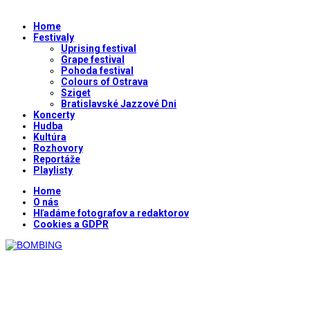
Home
Festivaly
Uprising festival
Grape festival
Pohoda festival
Colours of Ostrava
Sziget
Bratislavské Jazzové Dni
Koncerty
Hudba
Kultúra
Rozhovory
Reportáže
Playlisty
Home
O nás
Hľadáme fotografov a redaktorov
Cookies a GDPR