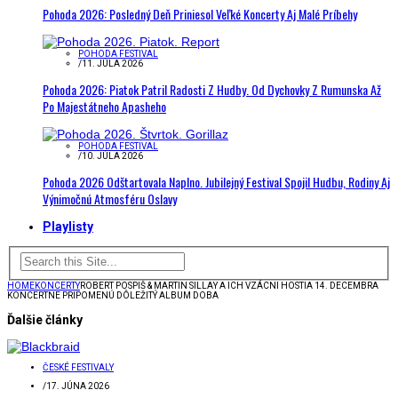
Pohoda 2026: Posledný Deň Priniesol Veľké Koncerty Aj Malé Príbehy
POHODA FESTIVAL
/
11. JÚLA 2026
Pohoda 2026: Piatok Patril Radosti Z Hudby. Od Dychovky Z Rumunska Až
Po Majestátneho Apasheho
POHODA FESTIVAL
/
10. JÚLA 2026
Pohoda 2026 Odštartovala Naplno. Jubilejný Festival Spojil Hudbu, Rodiny Aj
Výnimočnú Atmosféru Oslavy
Playlisty
HOME
KONCERTY
ROBERT POSPIŠ & MARTIN SILLAY A ICH VZÁCNI HOSTIA 14. DECEMBRA
KONCERTNE PRIPOMENÚ DÔLEŽITÝ ALBUM DOBA
Ďalšie články
ČESKÉ FESTIVALY
/
17. JÚNA 2026