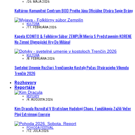
/
26. MÁJA 2026
Kultúrno-Komunitné Centrum BOD Prvého Júna Oficiálne Otvára Svoje Brány
KULTÚRA
/
11. FEBRUÁRA 2026
Kapela ICONITO & Folklórny Súbor ZEMPLÍN Mieria S Predstavením KORENE
Na Zimné Olympijské Hry Do Milána!
KULTÚRA
/
8. FEBRUÁRA 2026
Svetelné Umenie Rozžiari Trenčianske Kostoly Počas Otváracieho Víkendu
Trenčín 2026
Rozhovory
Reportáže
REPORTY
/
4. AUGUSTA 2026
Kim Dracula Rozpútal V Bratislave Hudobný Chaos. Fanúšikovia Zažili Večer
Plný Extrémnej Energie
POHODA FESTIVAL
/
12. JÚLA 2026