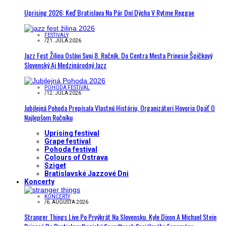
Uprising 2026: Keď Bratislava Na Pár Dní Dýcha V Rytme Reggae
FESTIVALY
/
21. JÚLA 2026
Jazz Fest Žilina Oslávi Svoj 8. Ročník. Do Centra Mesta Prinesie Špičkový
Slovenský Aj Medzinárodný Jazz
POHODA FESTIVAL
/
12. JÚLA 2026
Jubilejná Pohoda Prepísala Vlastnú Históriu, Organizátori Hovoria Opäť O
Najlepšom Ročníku
Uprising festival
Grape festival
Pohoda festival
Colours of Ostrava
Sziget
Bratislavské Jazzové Dni
Koncerty
KONCERTY
/
6. AUGUSTA 2026
Stranger Things Live Po Prvýkrát Na Slovensku. Kyle Dixon A Michael Stein