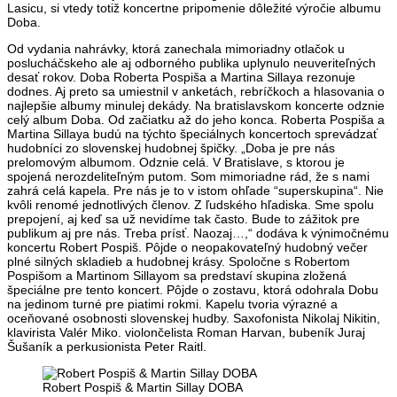
Lasicu, si vtedy totiž koncertne pripomenie dôležité výročie albumu
Doba.
Od vydania nahrávky, ktorá zanechala mimoriadny otlačok u
poslucháčskeho ale aj odborného publika uplynulo neuveriteľných
desať rokov. Doba Roberta Pospiša a Martina Sillaya rezonuje
dodnes. Aj preto sa umiestnil v anketách, rebríčkoch a hlasovania o
najlepšie albumy minulej dekády. Na bratislavskom koncerte odznie
celý album Doba. Od začiatku až do jeho konca. Roberta Pospiša a
Martina Sillaya budú na týchto špeciálnych koncertoch sprevádzať
hudobníci zo slovenskej hudobnej špičky. „Doba je pre nás
prelomovým albumom. Odznie celá. V Bratislave, s ktorou je
spojená nerozdeliteľným putom. Som mimoriadne rád, že s nami
zahrá celá kapela. Pre nás je to v istom ohľade “superskupina“. Nie
kvôli renomé jednotlivých členov. Z ľudského hľadiska. Sme spolu
prepojení, aj keď sa už nevidíme tak často. Bude to zážitok pre
publikum aj pre nás. Treba prísť. Naozaj…,“ dodáva k výnimočnému
koncertu Robert Pospiš. Pôjde o neopakovateľný hudobný večer
plné silných skladieb a hudobnej krásy. Spoločne s Robertom
Pospišom a Martinom Sillayom sa predstaví skupina zložená
špeciálne pre tento koncert. Pôjde o zostavu, ktorá odohrala Dobu
na jedinom turné pre piatimi rokmi. Kapelu tvoria výrazné a
oceňované osobnosti slovenskej hudby. Saxofonista Nikolaj Nikitin,
klavirista Valér Miko. violončelista Roman Harvan, bubeník Juraj
Šušaník a perkusionista Peter Raitl.
Robert Pospiš & Martin Sillay DOBA