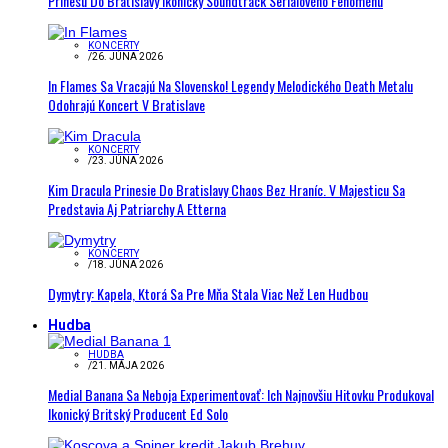
Prinesú Do Bratislavy Ikonický Soundtrack Seriálového Fenoménu
KONCERTY
/
26. JÚNA 2026
In Flames Sa Vracajú Na Slovensko! Legendy Melodického Death Metalu
Odohrajú Koncert V Bratislave
KONCERTY
/
23. JÚNA 2026
Kim Dracula Prinesie Do Bratislavy Chaos Bez Hraníc. V Majesticu Sa
Predstavia Aj Patriarchy A Etterna
KONCERTY
/
18. JÚNA 2026
Dymytry: Kapela, Ktorá Sa Pre Mňa Stala Viac Než Len Hudbou
Hudba
HUDBA
/
21. MÁJA 2026
Medial Banana Sa Neboja Experimentovať: Ich Najnovšiu Hitovku Produkoval
Ikonický Britský Producent Ed Solo