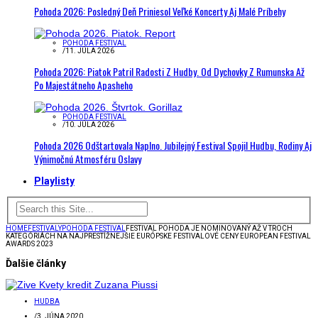
Pohoda 2026: Posledný Deň Priniesol Veľké Koncerty Aj Malé Príbehy
POHODA FESTIVAL
/
11. JÚLA 2026
Pohoda 2026: Piatok Patril Radosti Z Hudby. Od Dychovky Z Rumunska Až
Po Majestátneho Apasheho
POHODA FESTIVAL
/
10. JÚLA 2026
Pohoda 2026 Odštartovala Naplno. Jubilejný Festival Spojil Hudbu, Rodiny Aj
Výnimočnú Atmosféru Oslavy
Playlisty
HOME
FESTIVALY
POHODA FESTIVAL
FESTIVAL POHODA JE NOMINOVANÝ AŽ V TROCH
KATEGÓRIÁCH NA NAJPRESTÍŽNEJŠIE EURÓPSKE FESTIVALOVÉ CENY EUROPEAN FESTIVAL
AWARDS 2023
Ďalšie články
HUDBA
/
3. JÚNA 2020