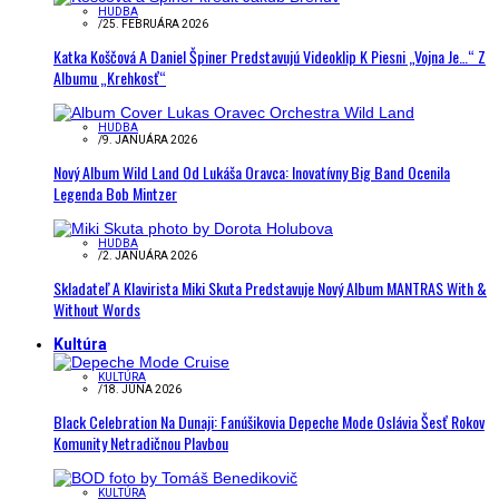
HUDBA
/
25. FEBRUÁRA 2026
Katka Koščová A Daniel Špiner Predstavujú Videoklip K Piesni „Vojna Je…“ Z
Albumu „Krehkosť“
HUDBA
/
9. JANUÁRA 2026
Nový Album Wild Land Od Lukáša Oravca: Inovatívny Big Band Ocenila
Legenda Bob Mintzer
HUDBA
/
2. JANUÁRA 2026
Skladateľ A Klavirista Miki Skuta Predstavuje Nový Album MANTRAS With &
Without Words
Kultúra
KULTÚRA
/
18. JÚNA 2026
Black Celebration Na Dunaji: Fanúšikovia Depeche Mode Oslávia Šesť Rokov
Komunity Netradičnou Plavbou
KULTÚRA