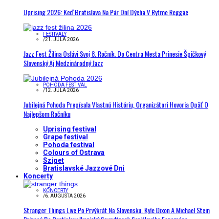
Uprising 2026: Keď Bratislava Na Pár Dní Dýcha V Rytme Reggae
FESTIVALY
/
21. JÚLA 2026
Jazz Fest Žilina Oslávi Svoj 8. Ročník. Do Centra Mesta Prinesie Špičkový
Slovenský Aj Medzinárodný Jazz
POHODA FESTIVAL
/
12. JÚLA 2026
Jubilejná Pohoda Prepísala Vlastnú Históriu, Organizátori Hovoria Opäť O
Najlepšom Ročníku
Uprising festival
Grape festival
Pohoda festival
Colours of Ostrava
Sziget
Bratislavské Jazzové Dni
Koncerty
KONCERTY
/
6. AUGUSTA 2026
Stranger Things Live Po Prvýkrát Na Slovensku. Kyle Dixon A Michael Stein