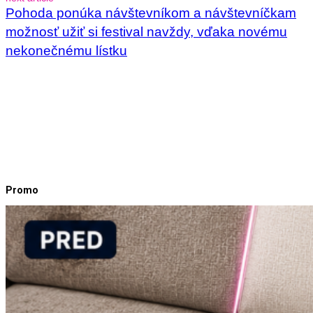
Pohoda ponúka návštevníkom a návštevníčkam
možnosť užiť si festival navždy, vďaka novému
nekonečnému lístku
Promo