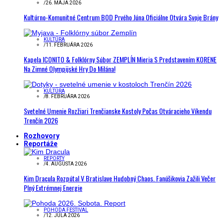
/
26. MÁJA 2026
Kultúrno-Komunitné Centrum BOD Prvého Júna Oficiálne Otvára Svoje Brány
KULTÚRA
/
11. FEBRUÁRA 2026
Kapela ICONITO & Folklórny Súbor ZEMPLÍN Mieria S Predstavením KORENE
Na Zimné Olympijské Hry Do Milána!
KULTÚRA
/
8. FEBRUÁRA 2026
Svetelné Umenie Rozžiari Trenčianske Kostoly Počas Otváracieho Víkendu
Trenčín 2026
Rozhovory
Reportáže
REPORTY
/
4. AUGUSTA 2026
Kim Dracula Rozpútal V Bratislave Hudobný Chaos. Fanúšikovia Zažili Večer
Plný Extrémnej Energie
POHODA FESTIVAL
/
12. JÚLA 2026