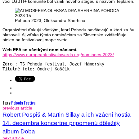
voči LGBTI+ komunite bol vznik nového stageu s názvom Tepláreň.
Pohoda 2023, Oleksandra Sherhina
Organizátori ďakujú všetkým, ktorí Pohodu navštevujú a ktorí za ňu
hlasovali. Aj vďaka týmto nomináciam sa Slovensko zviditeľňuje
nielen na festivalovej mape sveta.
–
Web EFA so všetkými nomináciami:
https://www.europeanfestivalawards.org/nominees-2023/
Zdroj: TS Pohoda festival, Jozef Hámorský

Titulné foto: Ondrej Koščík
Tags:
Pohoda Festival
previous article
Robert Pospiš & Martin Sillay a ich vzácni hostia
14. decembra koncertne pripomenú dôležitý
album Doba
next article