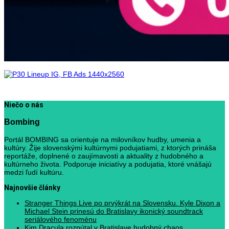
Niečo o nás
Bombing
Portál BOMBING sa orientuje na milovníkov hudby, umenia a
kultúry. Žije slovenskými kultúrnymi podujatiami, z ktorých prináša
reportáže, doplnené o zaujímavosti a aktuality z hudobného a
kultúrneho života. Podporuje iniciatívy a podujatia, ktoré vnášajú
medzi ľudí kultúru.
Najnovšie články
Stranger Things Live po prvýkrát na Slovensku. Kyle Dixon a
Michael Stein prinesú do Bratislavy ikonický soundtrack
seriálového fenoménu
Kim Dracula rozpútal v Bratislave hudobný chaos.