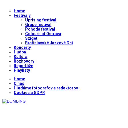
Home
Festivaly
Uprising festival
Grape festival
Pohoda festival
Colours of Ostrava
Sziget
Bratislavské Jazzové Dni
Koncerty
Hudba
Kultúra
Rozhovory
Reportáže
Playlisty
Home
O nás
Hľadáme fotografov a redaktorov
Cookies a GDPR