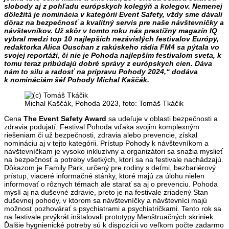
slobody aj z pohľadu európskych kolegýň a kolegov. Nemenej
dôležitá je nominácia v kategórii Event Safety, vždy sme dávali
dôraz na bezpečnosť a kvalitný servis pre naše návštevníčky a
návštevníkov. Už skôr v tomto roku nás prestížny magazín IQ
vybral medzi top 10 najlepších nezávislých festivalov Európy,
redaktorka Alica Ouschan z rakúskeho rádia FM4 sa pýtala vo
svojej reportáži, či nie je Pohoda najlepším festivalom sveta, k
tomu teraz pribúdajú dobré správy z európskych cien. Dáva
nám to silu a radosť na prípravu Pohody 2024,“ dodáva
k nomináciám šéf Pohody Michal Kaščák.
Michal Kaščák, Pohoda 2023, foto: Tomáš Tkáčik
Cena
The Event Safety Award
sa udeľuje v oblasti bezpečnosti a
zdravia podujatí. Festival Pohoda vďaka svojim komplexným
riešeniam či už bezpečnosti, zdravia alebo prevencie, získal
nomináciu aj v tejto kategórii. Prístup Pohody k návštevníkom a
návštevníčkam je vysoko inkluzívny a organizátori sa snažia myslieť
na bezpečnosť a potreby všetkých, ktorí sa na festivale nachádzajú.
Dôkazom je Family Park, určený pre rodiny s deťmi, bezbariérový
prístup, viaceré informačné stánky, ktoré majú za úlohu nielen
informovať o rôznych témach ale starať sa aj o prevenciu. Pohoda
myslí aj na duševné zdravie, preto je na festivale zriadený Stan
duševnej pohody, v ktorom sa návštevníčky a návštevníci majú
možnosť pozhovárať s psychiatrami a psychiatričkami. Tento rok sa
na festivale prvýkrát inštalovali prototypy Menštruačných skriniek.
Ďalšie hygnienické potreby sú k dispozícii vo veľkom počte zadarmo