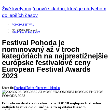
Živé kvety majú novú skladbu, ktorá je nádychom
do lepších časov
POHODA FESTIVAL
/
14. DECEMBRA 2023
/
MARTINA JAROLÍNOVÁ
Festival Pohoda je
nominovaný až v troch
kategóriách na najprestížnejšie
európske festivalové ceny
European Festival Awards
2023
Share On:
Facebook
Twitter
Pinterest
Linked In
Pohoda sa dostala do shortlistu TOP 10 najlepších stredne
veľkých festivalov v Európe, a to aj vďaka hlasom