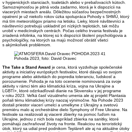
v hygienických staniciach, toaletách alebo v prebaľovacích kútoch.
Samozrejmosťou je pitná voda zadarmo, ktorá je k dispozícii na
viacerých miestach areálu. Dôležitou súčasťou bezpečnostných
opatrení je už niekoľo rokov úzka spolupráca Pohody s SHMÚ, ktorý
má tím meteorológov priamo na letisku. Lieky, ktoré návštevníci a
návštevníci potrebujú uskladniť pri nízkých teplotách, tak môžu
urobiť v medicínskych centrách. Počas celého trvania festivalu je
zriadená infolinka, na ktorej sú k dispozícii školení psychológovia a
psychologičky, na ktorých sa majú možnosť obrátiť všetci
s akýmkoľvek problémom.
Pohoda 2023, foto: David Oravec
The Take a Stand Award
je cena, ktorá vyzdvihuje společenské
aktivity a iniciatívy európskych festivalov, ktoré dávajú vo svojom
programe alebo aktivitách do popredia toleranciu, ľudskosť a
porozumenie. Pohoda je na toto ocenenie nominovaná za svoje
aktivity v rámci tém ako klimatická kríza, vojna na Ukrajine a
LGBTI+, ktoré odzrkadľovali dianie na Slovensku v jej programe
v roku 2023. Veľká časť vizuálneho umenia ale aj projekt Plantasia
poňali tému klimatickej krízy naozaj výnimočne. Na Pohode 2023
dostali priestor viacerí umelci a umelkyne z Ukrajiny a svetovú
premiéru malo aj orchestrálne dielo Symphony of Free Ukraine. Na
festivale sa realizovali aj viaceré zbierky na pomoc ľuďom na
Ukrajine, jednou z nich bola napríklad zbierka na sanitky, ktoré
pomáhajú zachraňovať životy na fronte. Reakciou na teroristický
útok, ktorý sa udial pred podnikom Tepláreň ale aj na aktuálne útoky