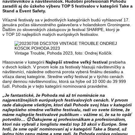
návštevníkov a návštevníčok. Hudobní profesionáli Pohodu
zaradili aj do úzkeho výberu TOP 5 festivalov v kategórii Take a
Stand a Event Safety.
Víťazné festivaly sa v jednotlivých kategóriách budú vyhlasovať 17.
januára počas slávnostného galavečera v holandskom Groningene.
Ďalším zo slovenských zástupcov je festival SHARPE, ktorý je
v TOP 10 najlepších malých európskych festivalov.
Vintage Trouble, Pohoda 2023, foto: Ondrej Koščík
Hlasovanie v kategórii
Najlepší stredne veľký festival
prebieha
v dvoch kolách. V prvom kole za festivaly hlasujú návštevníčky a
návštevníci, následne odborná porota vyberá finálnu desiatku a
víťaza danej kategórie. Stredne veľký festival je v týchto cenách
daný dennou návštevnosťou, ktorá sa hýbe od 10 000 do 39 999
ľudí. Pohoda je v tejto kategórii nominovaná pravidelne.
„Je fantastické, že Pohoda má až tri nominácie na
najprestížnejších európskych festivalových cenách. V prvom
rade ďakujeme všetkým, ktorí dali Pohode svoj hlas v kategórii
najlepšieho stredne veľkého festivalu, radi vo svete šírime, že
máme najlepšie festivalové publikum – vážime si, že sa to opäť
potvrdilo… 🙂 Ďakujeme aj profesionálkam a profesionálom,
ktorí nás vybrali z longlistu medzi top 10 akcií v Európe. Sme
hrdí, že sme opäť nominovaní aj v kategórii Take a Stand, už
jednu túto cenu máme a sme radi, že Pohoda ostáva oslavou