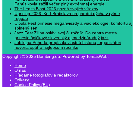
Fanúšikovia zažili večer plný extrémnej energie
The Legits Blast 2026 pozná svojich víťazov
Uprising 2026: Keď Bratislava na pár dní dýcha v rytme
reggae
Cibula Fest prinesie megahviezdy a viac ekológie, komfortu aj
splnený sen
Jazz Fest Žilina oslávi svoj 8. ročník. Do centra mesta
prinesie špičkový slovenský aj medzinárodný jazz
Jubilejná Pohoda prepísala vlastnú históriu, organizátori
hovoria opäť o najlepšom ročníku
Copyright © 2025 Bombing.eu. Powered by TomasWeb.
Home
O nás
Hľadáme fotografov a redaktorov
Odkazy
Cookie Policy (EU)