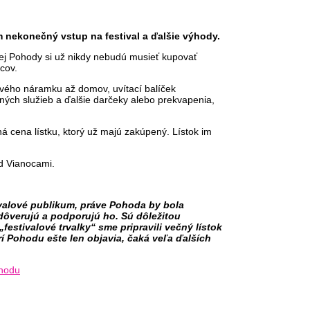
nekonečný vstup na festival a ďalšie výhody.
čnej Pohody si už nikdy nebudú musieť kupovať
cov.
lového náramku až domov, uvítací balíček
ých služieb a ďalšie darčeky alebo prekvapenia,
á cena lístku, ktorý už majú zakúpený. Lístok im
ed Vianocami.
ivalové publikum, práve Pohoda by bola
dôverujú a podporujú ho. Sú dôležitou
stivalové trvalky“ sme pripravili večný lístok
í Pohodu ešte len objavia, čaká veľa ďalších
ohodu