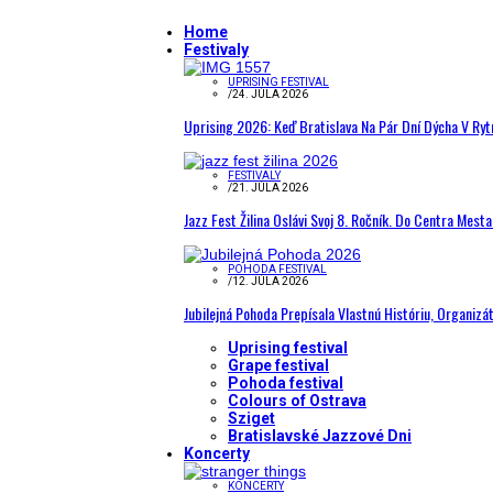
Home
Festivaly
UPRISING FESTIVAL
/
24. JÚLA 2026
Uprising 2026: Keď Bratislava Na Pár Dní Dýcha V R
FESTIVALY
/
21. JÚLA 2026
Jazz Fest Žilina Oslávi Svoj 8. Ročník. Do Centra Mest
POHODA FESTIVAL
/
12. JÚLA 2026
Jubilejná Pohoda Prepísala Vlastnú Históriu, Organizá
Uprising festival
Grape festival
Pohoda festival
Colours of Ostrava
Sziget
Bratislavské Jazzové Dni
Koncerty
KONCERTY