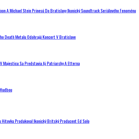
ixon A Michael Stein Prinesú Do Bratislavy Ikonický Soundtrack Seriálového Fenoménu
ého Death Metalu Odohrajú Koncert V Bratislave
V Majesticu Sa Predstavia Aj Patriarchy A Etterna
n Hudbou
u Hitovku Produkoval Ikonický Britský Producent Ed Solo