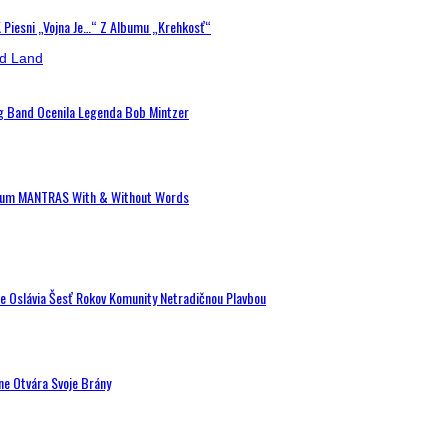
K Piesni „Vojna Je…“ Z Albumu „Krehkosť“
ig Band Ocenila Legenda Bob Mintzer
 Album MANTRAS With & Without Words
de Oslávia Šesť Rokov Komunity Netradičnou Plavbou
ne Otvára Svoje Brány