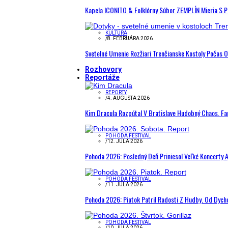
Kapela ICONITO & Folklórny Súbor ZEMPLÍN Mieria S 
KULTÚRA
/
8. FEBRUÁRA 2026
Svetelné Umenie Rozžiari Trenčianske Kostoly Počas 
Rozhovory
Reportáže
REPORTY
/
4. AUGUSTA 2026
Kim Dracula Rozpútal V Bratislave Hudobný Chaos. Fanú
POHODA FESTIVAL
/
12. JÚLA 2026
Pohoda 2026: Posledný Deň Priniesol Veľké Koncerty A
POHODA FESTIVAL
/
11. JÚLA 2026
Pohoda 2026: Piatok Patril Radosti Z Hudby. Od Dyc
POHODA FESTIVAL
/
10. JÚLA 2026