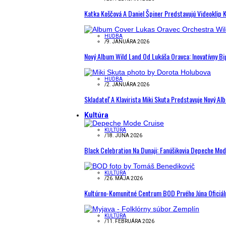
Katka Koščová A Daniel Špiner Predstavujú Videoklip 
HUDBA
/
9. JANUÁRA 2026
Nový Album Wild Land Od Lukáša Oravca: Inovatívny B
HUDBA
/
2. JANUÁRA 2026
Skladateľ A Klavirista Miki Skuta Predstavuje Nový
Kultúra
KULTÚRA
/
18. JÚNA 2026
Black Celebration Na Dunaji: Fanúšikovia Depeche Mo
KULTÚRA
/
26. MÁJA 2026
Kultúrno-Komunitné Centrum BOD Prvého Júna Oficiál
KULTÚRA
/
11. FEBRUÁRA 2026