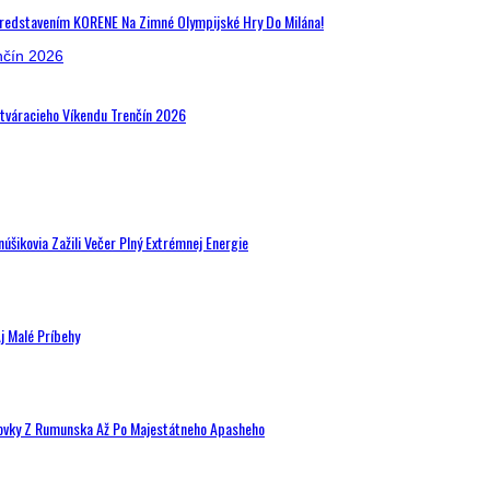
Predstavením KORENE Na Zimné Olympijské Hry Do Milána!
Otváracieho Víkendu Trenčín 2026
šikovia Zažili Večer Plný Extrémnej Energie
j Malé Príbehy
hovky Z Rumunska Až Po Majestátneho Apasheho