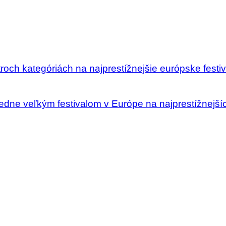
roch kategóriách na najprestížnejšie európske festi
redne veľkým festivalom v Európe na najprestížnejš