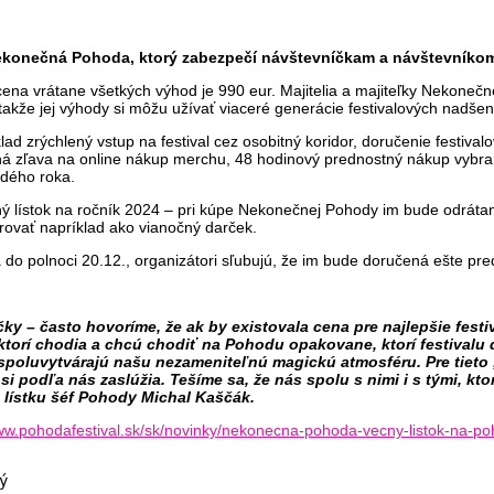
ekonečná Pohoda, ktorý zabezpečí návštevníčkam a návštevníkom 
o cena vrátane všetkých výhod je 990 eur. Majitelia a majiteľky Nekone
akže jej výhody si môžu užívať viaceré generácie festivalových nadšen
ad zrýchlený vstup na festival cez osobitný koridor, doručenie festiva
á zľava na online nákup merchu, 48 hodinový prednostný nákup vybran
ždého roka.
ený lístok na ročník 2024 – pri kúpe Nekonečnej Pohody im bude odrátan
rovať napríklad ako vianočný darček.
a do polnoci 20.12., organizátori sľubujú, že im bude doručená ešte pr
ky – často hovoríme, že ak by existovala cena pre najlepšie fest
torí chodia a chcú chodiť na Pohodu opakovane, ktorí festivalu 
poluvytvárajú našu nezameniteľnú magickú atmosféru. Pre tieto „fe
odľa nás zaslúžia. Tešíme sa, že nás spolu s nimi i s tými, ktor
lístku šéf Pohody Michal Kaščák.
www.pohodafestival.sk/sk/novinky/nekonecna-pohoda-vecny-listok-na-p
ý