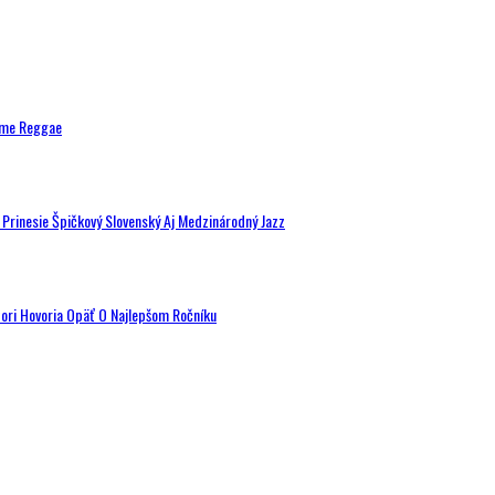
ytme Reggae
a Prinesie Špičkový Slovenský Aj Medzinárodný Jazz
tori Hovoria Opäť O Najlepšom Ročníku