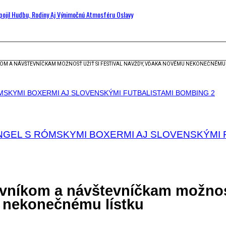
Spojil Hudbu, Rodiny Aj Výnimočnú Atmosféru Oslavy
M A NÁVŠTEVNÍČKAM MOŽNOSŤ UŽIŤ SI FESTIVAL NAVŽDY, VĎAKA NOVÉMU NEKONEČNÉMU 
NGEL S RÓMSKYMI BOXERMI AJ SLOVENSKÝMI 
níkom a návštevníčkam možnosť 
 nekonečnému lístku