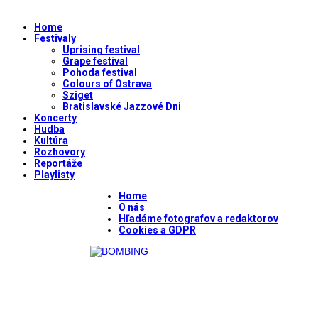
Home
Festivaly
Uprising festival
Grape festival
Pohoda festival
Colours of Ostrava
Sziget
Bratislavské Jazzové Dni
Koncerty
Hudba
Kultúra
Rozhovory
Reportáže
Playlisty
Home
O nás
Hľadáme fotografov a redaktorov
Cookies a GDPR