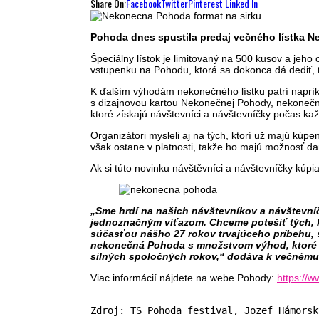
Share On:
Facebook
Twitter
Pinterest
Linked In
Pohoda dnes spustila predaj večného lístka N
Špeciálny lístok je limitovaný na 500 kusov a jeh
vstupenku na Pohodu, ktorá sa dokonca dá dediť, t
K ďalším výhodám nekonečného lístku patrí napríkl
s dizajnovou kartou Nekonečnej Pohody, nekonečn
ktoré získajú návštevníci a návštevníčky počas ka
Organizátori mysleli aj na tých, ktorí už majú kúp
však ostane v platnosti, takže ho majú možnosť da
Ak si túto novinku návštěvníci a návštevníčky kúpi
„Sme hrdí na našich návštevníkov a návštevníč
jednoznačným víťazom. Chceme potešiť tých, k
súčasťou nášho 27 rokov trvajúceho príbehu, s
nekonečná Pohoda s množstvom výhod, ktoré si p
silných spoločných rokov,“ dodáva k večnému 
Viac informácií nájdete na webe Pohody:
https://
Zdroj: TS Pohoda festival, Jozef Hámorsk