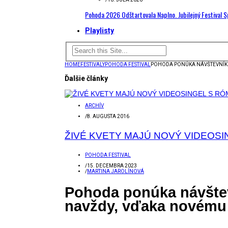
Pohoda 2026 Odštartovala Naplno. Jubilejný Festival 
Playlisty
HOME
FESTIVALY
POHODA FESTIVAL
POHODA PONÚKA NÁVŠTEVNÍKO
Ďalšie články
ARCHÍV
/
8. AUGUSTA 2016
ŽIVÉ KVETY MAJÚ NOVÝ VIDEOSI
POHODA FESTIVAL
/
15. DECEMBRA 2023
/
MARTINA JAROLÍNOVÁ
Pohoda ponúka návštev
navždy, vďaka novému