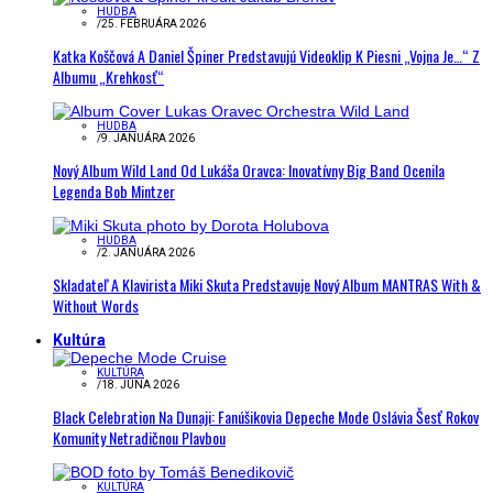
HUDBA
/
25. FEBRUÁRA 2026
Katka Koščová A Daniel Špiner Predstavujú Videoklip K Piesni „Vojna Je…“ Z
Albumu „Krehkosť“
HUDBA
/
9. JANUÁRA 2026
Nový Album Wild Land Od Lukáša Oravca: Inovatívny Big Band Ocenila
Legenda Bob Mintzer
HUDBA
/
2. JANUÁRA 2026
Skladateľ A Klavirista Miki Skuta Predstavuje Nový Album MANTRAS With &
Without Words
Kultúra
KULTÚRA
/
18. JÚNA 2026
Black Celebration Na Dunaji: Fanúšikovia Depeche Mode Oslávia Šesť Rokov
Komunity Netradičnou Plavbou
KULTÚRA