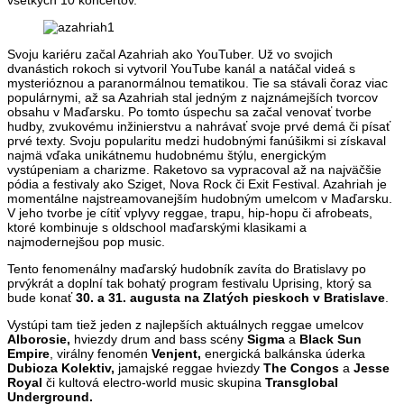
Svoju kariéru začal Azahriah ako YouTuber. Už vo svojich
dvanástich rokoch si vytvoril YouTube kanál a natáčal videá s
mysterióznou a paranormálnou tematikou. Tie sa stávali čoraz viac
populárnymi, až sa Azahriah stal jedným z najznámejších tvorcov
obsahu v Maďarsku. Po tomto úspechu sa začal venovať tvorbe
hudby, zvukovému inžinierstvu a nahrávať svoje prvé demá či písať
prvé texty. Svoju popularitu medzi hudobnými fanúšikmi si získaval
najmä vďaka unikátnemu hudobnému štýlu, energickým
vystúpeniam a charizme. Raketovo sa vypracoval až na najväčšie
pódia a festivaly ako Sziget, Nova Rock či Exit Festival. Azahriah je
momentálne najstreamovanejším hudobným umelcom v Maďarsku.
V jeho tvorbe je cítiť vplyvy reggae, trapu, hip-hopu či afrobeats,
ktoré kombinuje s oldschool maďarskými klasikami a
najmodernejšou pop music.
Tento fenomenálny maďarský hudobník zavíta do Bratislavy po
prvýkrát a doplní tak bohatý program festivalu Uprising, ktorý sa
bude konať
30. a 31. augusta na Zlatých pieskoch v Bratislave
.
Vystúpi tam tiež jeden z najlepších aktuálnych reggae umelcov
Alborosie,
hviezdy drum and bass scény
Sigma
a
Black Sun
Empire
, virálny fenomén
Venjent,
energická balkánska úderka
Dubioza Kolektiv,
jamajské reggae hviezdy
The Congos
a
Jesse
Royal
či kultová electro-world music skupina
Transglobal
Underground.