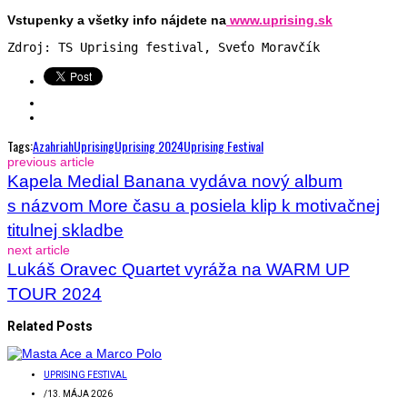
Vstupenky a všetky info nájdete na
www.uprising.sk
Zdroj: TS Uprising festival, Sveťo Moravčík
Tags:
Azahriah
Uprising
Uprising 2024
Uprising Festival
previous article
Kapela Medial Banana vydáva nový album
s názvom More času a posiela klip k motivačnej
titulnej skladbe
next article
Lukáš Oravec Quartet vyráža na WARM UP
TOUR 2024
Related Posts
UPRISING FESTIVAL
/
13. MÁJA 2026