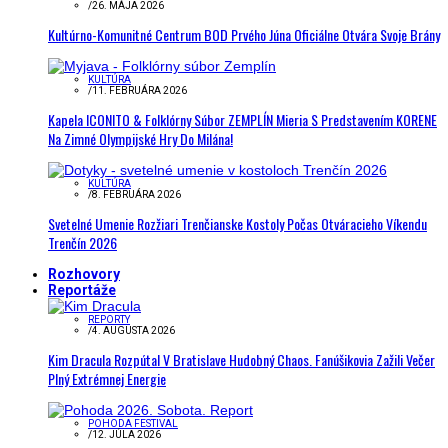
/
26. MÁJA 2026
Kultúrno-Komunitné Centrum BOD Prvého Júna Oficiálne Otvára Svoje Brány
KULTÚRA
/
11. FEBRUÁRA 2026
Kapela ICONITO & Folklórny Súbor ZEMPLÍN Mieria S Predstavením KORENE
Na Zimné Olympijské Hry Do Milána!
KULTÚRA
/
8. FEBRUÁRA 2026
Svetelné Umenie Rozžiari Trenčianske Kostoly Počas Otváracieho Víkendu
Trenčín 2026
Rozhovory
Reportáže
REPORTY
/
4. AUGUSTA 2026
Kim Dracula Rozpútal V Bratislave Hudobný Chaos. Fanúšikovia Zažili Večer
Plný Extrémnej Energie
POHODA FESTIVAL
/
12. JÚLA 2026