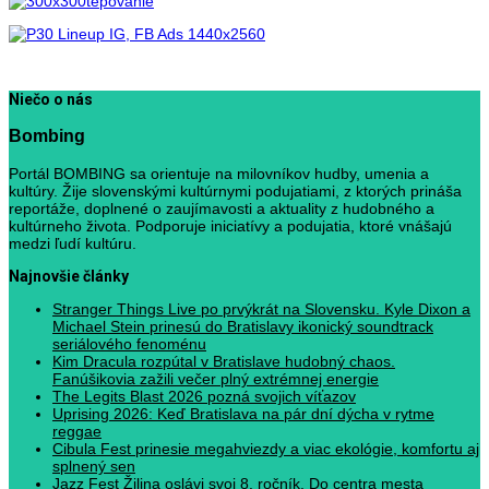
Niečo o nás
Bombing
Portál BOMBING sa orientuje na milovníkov hudby, umenia a
kultúry. Žije slovenskými kultúrnymi podujatiami, z ktorých prináša
reportáže, doplnené o zaujímavosti a aktuality z hudobného a
kultúrneho života. Podporuje iniciatívy a podujatia, ktoré vnášajú
medzi ľudí kultúru.
Najnovšie články
Stranger Things Live po prvýkrát na Slovensku. Kyle Dixon a
Michael Stein prinesú do Bratislavy ikonický soundtrack
seriálového fenoménu
Kim Dracula rozpútal v Bratislave hudobný chaos.
Fanúšikovia zažili večer plný extrémnej energie
The Legits Blast 2026 pozná svojich víťazov
Uprising 2026: Keď Bratislava na pár dní dýcha v rytme
reggae
Cibula Fest prinesie megahviezdy a viac ekológie, komfortu aj
splnený sen
Jazz Fest Žilina oslávi svoj 8. ročník. Do centra mesta