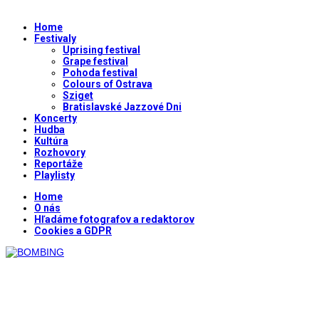
Home
Festivaly
Uprising festival
Grape festival
Pohoda festival
Colours of Ostrava
Sziget
Bratislavské Jazzové Dni
Koncerty
Hudba
Kultúra
Rozhovory
Reportáže
Playlisty
Home
O nás
Hľadáme fotografov a redaktorov
Cookies a GDPR