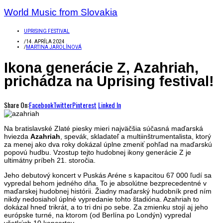
World Music from Slovakia
UPRISING FESTIVAL
/
14. APRÍLA 2024
/
MARTINA JAROLÍNOVÁ
Ikona generácie Z, Azahriah,
prichádza na Uprising festival!
Share On:
Facebook
Twitter
Pinterest
Linked In
Na bratislavské Zlaté piesky mieri najväčšia súčasná maďarská
hviezda
Azahriah
, spevák, skladateľ a multiinštrumentalista, ktorý
za menej ako dva roky dokázal úplne zmeniť pohľad na maďarskú
popovú hudbu. Vzostup tejto hudobnej ikony generácie Z je
ultimátny príbeh 21. storočia.
Jeho debutový koncert v Puskás Aréne s kapacitou 67 000 ľudí sa
vypredal behom jedného dňa. To je absolútne bezprecedentné v
maďarskej hudobnej histórii. Žiadny maďarský hudobník pred ním
nikdy nedosiahol úplné vypredanie tohto štadióna. Azahriah to
dokázal hneď trikrát, a to tri dni po sebe. Za zmienku stojí aj jeho
európske turné, na ktorom (od Berlína po Londýn) vypredal
všetkých 10 koncertov.