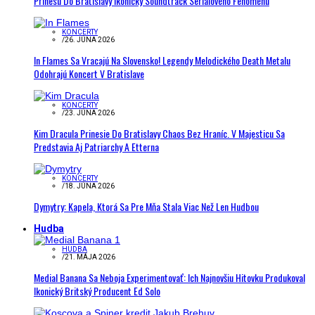
Prinesú Do Bratislavy Ikonický Soundtrack Seriálového Fenoménu
KONCERTY
/
26. JÚNA 2026
In Flames Sa Vracajú Na Slovensko! Legendy Melodického Death Metalu
Odohrajú Koncert V Bratislave
KONCERTY
/
23. JÚNA 2026
Kim Dracula Prinesie Do Bratislavy Chaos Bez Hraníc. V Majesticu Sa
Predstavia Aj Patriarchy A Etterna
KONCERTY
/
18. JÚNA 2026
Dymytry: Kapela, Ktorá Sa Pre Mňa Stala Viac Než Len Hudbou
Hudba
HUDBA
/
21. MÁJA 2026
Medial Banana Sa Neboja Experimentovať: Ich Najnovšiu Hitovku Produkoval
Ikonický Britský Producent Ed Solo