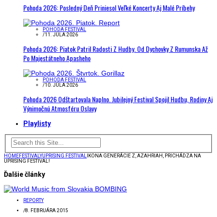
Pohoda 2026: Posledný Deň Priniesol Veľké Koncerty Aj Malé Príbehy
POHODA FESTIVAL
/
11. JÚLA 2026
Pohoda 2026: Piatok Patril Radosti Z Hudby. Od Dychovky Z Rumunska Až
Po Majestátneho Apasheho
POHODA FESTIVAL
/
10. JÚLA 2026
Pohoda 2026 Odštartovala Naplno. Jubilejný Festival Spojil Hudbu, Rodiny Aj
Výnimočnú Atmosféru Oslavy
Playlisty
HOME
FESTIVALY
UPRISING FESTIVAL
IKONA GENERÁCIE Z, AZAHRIAH, PRICHÁDZA NA
UPRISING FESTIVAL!
Ďalšie články
REPORTY
/
8. FEBRUÁRA 2015