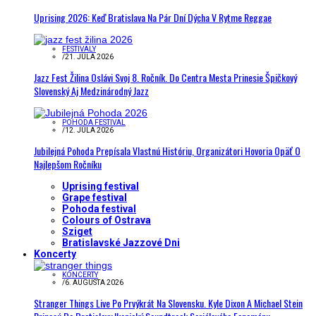
Uprising 2026: Keď Bratislava Na Pár Dní Dýcha V Rytme Reggae
FESTIVALY
/
21. JÚLA 2026
Jazz Fest Žilina Oslávi Svoj 8. Ročník. Do Centra Mesta Prinesie Špičkový
Slovenský Aj Medzinárodný Jazz
POHODA FESTIVAL
/
12. JÚLA 2026
Jubilejná Pohoda Prepísala Vlastnú Históriu, Organizátori Hovoria Opäť O
Najlepšom Ročníku
Uprising festival
Grape festival
Pohoda festival
Colours of Ostrava
Sziget
Bratislavské Jazzové Dni
Koncerty
KONCERTY
/
6. AUGUSTA 2026
Stranger Things Live Po Prvýkrát Na Slovensku. Kyle Dixon A Michael Stein