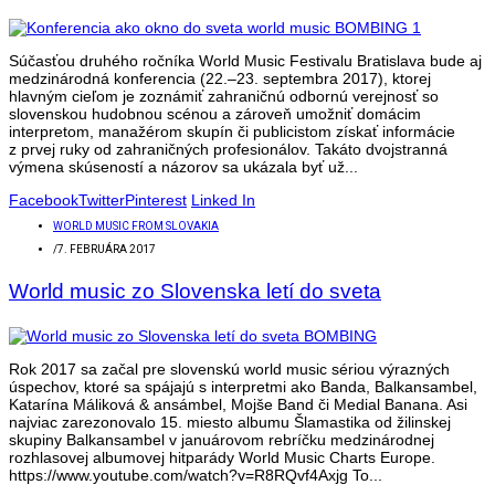
Súčasťou druhého ročníka World Music Festivalu Bratislava bude aj
medzinárodná konferencia (22.–23. septembra 2017), ktorej
hlavným cieľom je zoznámiť zahraničnú odbornú verejnosť so
slovenskou hudobnou scénou a zároveň umožniť domácim
interpretom, manažérom skupín či publicistom získať informácie
z prvej ruky od zahraničných profesionálov. Takáto dvojstranná
výmena skúseností a názorov sa ukázala byť už...
Facebook
Twitter
Pinterest
Linked In
WORLD MUSIC FROM SLOVAKIA
/
7. FEBRUÁRA 2017
World music zo Slovenska letí do sveta
Rok 2017 sa začal pre slovenskú world music sériou výrazných
úspechov, ktoré sa spájajú s interpretmi ako Banda, Balkansambel,
Katarína Máliková & ansámbel, Mojše Band či Medial Banana. Asi
najviac zarezonovalo 15. miesto albumu Šlamastika od žilinskej
skupiny Balkansambel v januárovom rebríčku medzinárodnej
rozhlasovej albumovej hitparády World Music Charts Europe.
https://www.youtube.com/watch?v=R8RQvf4Axjg To...