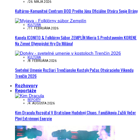
/
26. MÁJA 2026
Kultúrno-Komunitné Centrum BOD Prvého Júna Oficiálne Otvára Svoje Brány
KULTÚRA
/
11. FEBRUÁRA 2026
Kapela ICONITO & Folklórny Súbor ZEMPLÍN Mieria S Predstavením KORENE
Na Zimné Olympijské Hry Do Milána!
KULTÚRA
/
8. FEBRUÁRA 2026
Svetelné Umenie Rozžiari Trenčianske Kostoly Počas Otváracieho Víkendu
Trenčín 2026
Rozhovory
Reportáže
REPORTY
/
4. AUGUSTA 2026
Kim Dracula Rozpútal V Bratislave Hudobný Chaos. Fanúšikovia Zažili Večer
Plný Extrémnej Energie