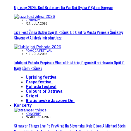
Uprising 2026: Keď Bratislava Na Pár Dní Dýcha V Rytme Reggae
FESTIVALY
/
21. JÚLA 2026
Jazz Fest Žilina Oslávi Svoj 8. Ročník. Do Centra Mesta Prinesie Špičkový
Slovenský Aj Medzinárodný Jazz
POHODA FESTIVAL
/
12. JÚLA 2026
Jubilejná Pohoda Prepísala Vlastnú Históriu, Organizátori Hovoria Opäť O
Najlepšom Ročníku
Uprising festival
Grape festival
Pohoda festival
Colours of Ostrava
Sziget
Bratislavské Jazzové Dni
Koncerty
KONCERTY
/
6. AUGUSTA 2026
Stranger Things Live Po Prvýkrát Na Slovensku. Kyle Dixon A Michael Stein