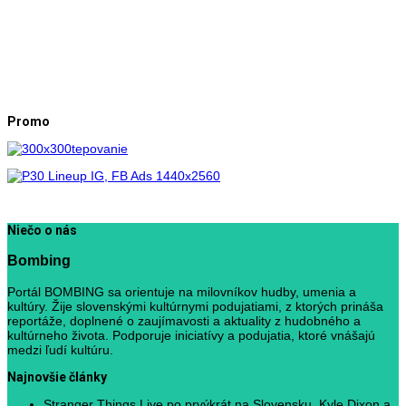
Promo
Niečo o nás
Bombing
Portál BOMBING sa orientuje na milovníkov hudby, umenia a
kultúry. Žije slovenskými kultúrnymi podujatiami, z ktorých prináša
reportáže, doplnené o zaujímavosti a aktuality z hudobného a
kultúrneho života. Podporuje iniciatívy a podujatia, ktoré vnášajú
medzi ľudí kultúru.
Najnovšie články
Stranger Things Live po prvýkrát na Slovensku. Kyle Dixon a