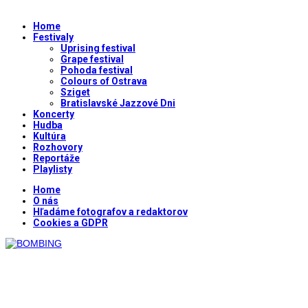
Home
Festivaly
Uprising festival
Grape festival
Pohoda festival
Colours of Ostrava
Sziget
Bratislavské Jazzové Dni
Koncerty
Hudba
Kultúra
Rozhovory
Reportáže
Playlisty
Home
O nás
Hľadáme fotografov a redaktorov
Cookies a GDPR