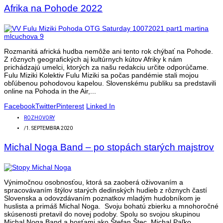
Afrika na Pohode 2022
Rozmanitá africká hudba nemôže ani tento rok chýbať na Pohode.
Z rôznych geografických aj kultúrnych kútov Afriky k nám
prichádzajú umelci, ktorých za našu redakciu určite odporúčame.
Fulu Miziki Kolektiv Fulu Miziki sa počas pandémie stali mojou
obľúbenou pohodovou kapelou. Slovenskému publiku sa predstavili
online na Pohoda in the Air,...
Facebook
Twitter
Pinterest
Linked In
ROZHOVORY
/
1. SEPTEMBRA 2020
Michal Noga Band – po stopách starých majstrov
Výnimočnou osobnosťou, ktorá sa zaoberá oživovaním a
spracovávaním štýlov starých dedinských hudieb z rôznych častí
Slovenska a odovzdávaním poznatkov mladým hudobníkom je
huslista a primáš Michal Noga. Svoju bohatú zbierku a mnohoročné
skúsenosti pretavil do novej podoby. Spolu so svojou skupinou
Michal Noga Band a hosťami ako Štefan Štec, Michal Paľko,