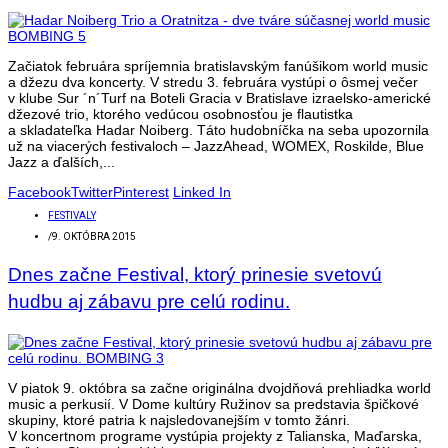
Začiatok februára spríjemnia bratislavským fanúšikom world music
a džezu dva koncerty. V stredu 3. februára vystúpi o ôsmej večer
v klube Sur ´n´Turf na Boteli Gracia v Bratislave izraelsko-americké
džezové trio, ktorého vedúcou osobnosťou je flautistka
a skladateľka Hadar Noiberg. Táto hudobníčka na seba upozornila
už na viacerých festivaloch – JazzAhead, WOMEX, Roskilde, Blue
Jazz a ďalších,...
Facebook
Twitter
Pinterest
Linked In
FESTIVALY
/
9. OKTÓBRA 2015
Dnes začne Festival, ktorý prinesie svetovú
hudbu aj zábavu pre celú rodinu.
V piatok 9. októbra sa začne originálna dvojdňová prehliadka world
music a perkusií. V Dome kultúry Ružinov sa predstavia špičkové
skupiny, ktoré patria k najsledovanejším v tomto žánri.
V koncertnom programe vystúpia projekty z Talianska, Maďarska,