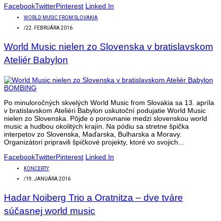
Facebook
Twitter
Pinterest
Linked In
WORLD MUSIC FROM SLOVAKIA
/
22. FEBRUÁRA 2016
World Music nielen zo Slovenska v bratislavskom
Ateliér Babylon
Po minuloročných skvelých World Music from Slovakia sa 13. apríla
v bratislavskom Ateliéri Babylon uskutoční podujatie World Music
nielen zo Slovenska. Pôjde o porovnanie medzi slovenskou world
music a hudbou okolitých krajín. Na pódiu sa stretne špička
interpetov zo Slovenska, Maďarska, Bulharska a Moravy.
Organizátori pripravili špičkové projekty, ktoré vo svojich...
Facebook
Twitter
Pinterest
Linked In
KONCERTY
/
19. JANUÁRA 2016
Hadar Noiberg Trio a Oratnitza – dve tváre
súčasnej world music