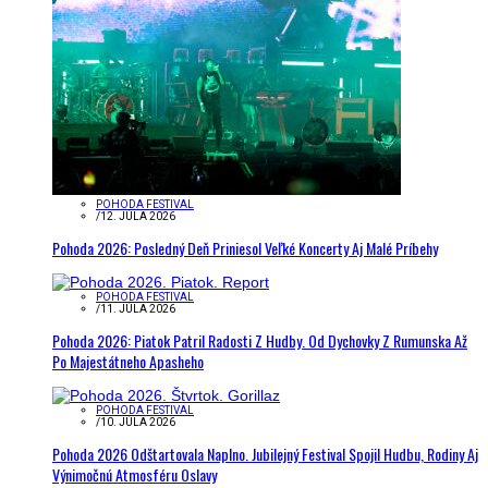
POHODA FESTIVAL
/
12. JÚLA 2026
Pohoda 2026: Posledný Deň Priniesol Veľké Koncerty Aj Malé Príbehy
POHODA FESTIVAL
/
11. JÚLA 2026
Pohoda 2026: Piatok Patril Radosti Z Hudby. Od Dychovky Z Rumunska Až
Po Majestátneho Apasheho
POHODA FESTIVAL
/
10. JÚLA 2026
Pohoda 2026 Odštartovala Naplno. Jubilejný Festival Spojil Hudbu, Rodiny Aj
Výnimočnú Atmosféru Oslavy