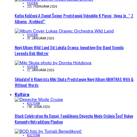
HUDBA
/
25. FEBRUÁRA 2026
Katka Koščová A Daniel Špiner Predstavujú Videoklip K Piesni „Vojna Je…“ Z
Albumu „Krehkosť“
HUDBA
/
9. JANUÁRA 2026
Nový Album Wild Land Od Lukáša Oravca: Inovatívny Big Band Ocenila
Legenda Bob Mintzer
HUDBA
/
2. JANUÁRA 2026
Skladateľ A Klavirista Miki Skuta Predstavuje Nový Album MANTRAS With &
Without Words
Kultúra
KULTÚRA
/
18. JÚNA 2026
Black Celebration Na Dunaji: Fanúšikovia Depeche Mode Oslávia Šesť Rokov
Komunity Netradičnou Plavbou
KULTÚRA