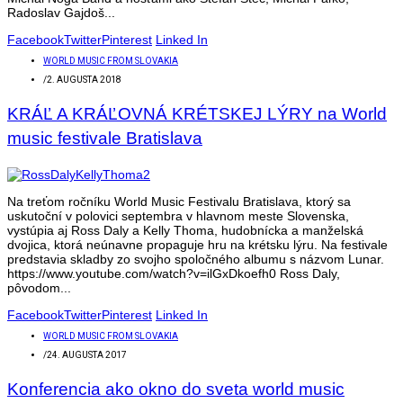
Radoslav Gajdoš...
Facebook
Twitter
Pinterest
Linked In
WORLD MUSIC FROM SLOVAKIA
/
2. AUGUSTA 2018
KRÁĽ A KRÁĽOVNÁ KRÉTSKEJ LÝRY na World
music festivale Bratislava
Na treťom ročníku World Music Festivalu Bratislava, ktorý sa
uskutoční v polovici septembra v hlavnom meste Slovenska,
vystúpia aj Ross Daly a Kelly Thoma, hudobnícka a manželská
dvojica, ktorá neúnavne propaguje hru na krétsku lýru. Na festivale
predstavia skladby zo svojho spoločného albumu s názvom Lunar.
https://www.youtube.com/watch?v=ilGxDkoefh0 Ross Daly,
pôvodom...
Facebook
Twitter
Pinterest
Linked In
WORLD MUSIC FROM SLOVAKIA
/
24. AUGUSTA 2017
Konferencia ako okno do sveta world music