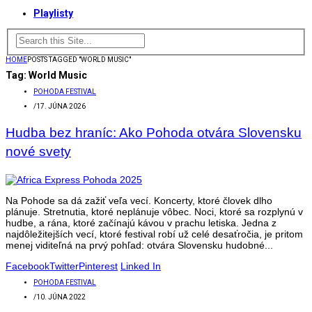
Playlisty
HOME
POSTS TAGGED "WORLD MUSIC"
Tag:
World Music
POHODA FESTIVAL
/
17. JÚNA 2026
Hudba bez hraníc: Ako Pohoda otvára Slovensku
nové svety
Na Pohode sa dá zažiť veľa vecí. Koncerty, ktoré človek dlho
plánuje. Stretnutia, ktoré neplánuje vôbec. Noci, ktoré sa rozplynú v
hudbe, a rána, ktoré začínajú kávou v prachu letiska. Jedna z
najdôležitejších vecí, ktoré festival robí už celé desaťročia, je pritom
menej viditeľná na prvý pohľad: otvára Slovensku hudobné...
Facebook
Twitter
Pinterest
Linked In
POHODA FESTIVAL
/
10. JÚNA 2022