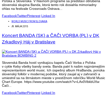
Poľska a Slovenska. V hlavnom programe sa predstaví obľúbená
slovenská skupina Banda, ktorá tento rok dosiahla mimoriadny
ohlas na festivale Crossroads Ostrava...
Facebook
Twitter
Pinterest
Linked In
WORLD MUSIC FROM SLOVAKIA
/
8. MÁJA 2015
Koncert BANDA (SK) a ČAČI VORBA (PL) v DK
Zrkadlový Háj v Bratislave
Slovenská Banda hostí vynikajúcu kapelu Čači Vorba z Poľska
v cykle Keby všetky bandy sveta. Banda patrí k našim najznámejším
reprezentantom world music. Ich úspešný album HraBanda, ponúka
slovenský folklór v modernej podobe, ktorý zaujal aj v zahraničí a
umiestnil sa na štrnástom mieste v prestížnom rebríčku World Music
Chart Europe. https://www.youtube.com/watch?v=LAv0VbkbUXw
Čači...
Facebook
Twitter
Pinterest
Linked In