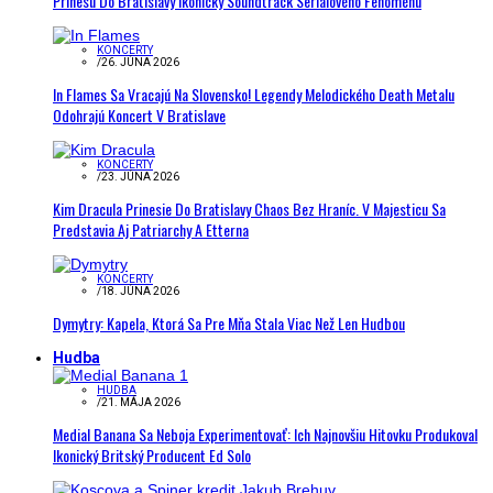
Prinesú Do Bratislavy Ikonický Soundtrack Seriálového Fenoménu
KONCERTY
/
26. JÚNA 2026
In Flames Sa Vracajú Na Slovensko! Legendy Melodického Death Metalu
Odohrajú Koncert V Bratislave
KONCERTY
/
23. JÚNA 2026
Kim Dracula Prinesie Do Bratislavy Chaos Bez Hraníc. V Majesticu Sa
Predstavia Aj Patriarchy A Etterna
KONCERTY
/
18. JÚNA 2026
Dymytry: Kapela, Ktorá Sa Pre Mňa Stala Viac Než Len Hudbou
Hudba
HUDBA
/
21. MÁJA 2026
Medial Banana Sa Neboja Experimentovať: Ich Najnovšiu Hitovku Produkoval
Ikonický Britský Producent Ed Solo