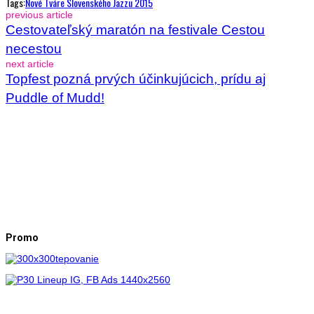
Tags:
Nové Tváre Slovenského Jazzu 2015
previous article
Cestovateľský maratón na festivale Cestou
necestou
next article
Topfest pozná prvých účinkujúcich, prídu aj
Puddle of Mudd!
Promo