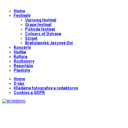
Home
Festivaly
Uprising festival
Grape festival
Pohoda festival
Colours of Ostrava
Sziget
Bratislavské Jazzové Dni
Koncerty
Hudba
Kultúra
Rozhovory
Reportáže
Playlisty
Home
O nás
Hľadáme fotografov a redaktorov
Cookies a GDPR