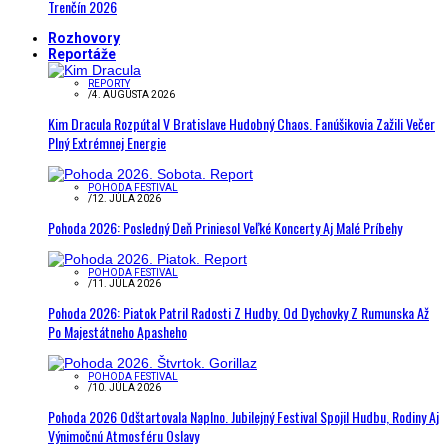
Trenčín 2026
Rozhovory
Reportáže
REPORTY
/
4. AUGUSTA 2026
Kim Dracula Rozpútal V Bratislave Hudobný Chaos. Fanúšikovia Zažili Večer
Plný Extrémnej Energie
POHODA FESTIVAL
/
12. JÚLA 2026
Pohoda 2026: Posledný Deň Priniesol Veľké Koncerty Aj Malé Príbehy
POHODA FESTIVAL
/
11. JÚLA 2026
Pohoda 2026: Piatok Patril Radosti Z Hudby. Od Dychovky Z Rumunska Až
Po Majestátneho Apasheho
POHODA FESTIVAL
/
10. JÚLA 2026
Pohoda 2026 Odštartovala Naplno. Jubilejný Festival Spojil Hudbu, Rodiny Aj
Výnimočnú Atmosféru Oslavy