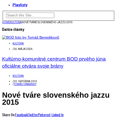
Playlisty
HOME
KULTÚRA
NOVÉ TVÁRE SLOVENSKÉHO JAZZU 2015
Ďalšie články
KULTÚRA
/
26. MÁJA 2026
Kultúrno-komunitné centrum BOD prvého júna
oficiálne otvára svoje brány
KULTÚRA
/
20. OKTÓBRA 2015
/
TOMÁŠ ORMANDY
Nové tváre slovenského jazzu
2015
Share On:
Facebook
Twitter
Pinterest
Linked In