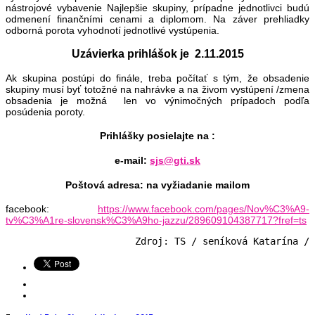
nástrojové vybavenie Najlepšie skupiny, prípadne jednotlivci budú
odmenení finančními cenami a diplomom. Na záver prehliadky
odborná porota vyhodnotí jednotlivé vystúpenia.
Uzávierka prihlášok je 2.11.2015
Ak skupina postúpi do finále, treba počítať s tým, že obsadenie
skupiny musí byť totožné na nahrávke a na živom vystúpení /zmena
obsadenia je možná len vo výnimočných prípadoch podľa
posúdenia poroty.
Prihlášky posielajte na :
e-mail:
sjs@gti.sk
Poštová adresa: na vyžiadanie mailom
facebook:
https://www.facebook.com/pages/Nov%C3%A9-
tv%C3%A1re-slovensk%C3%A9ho-jazzu/289609104387717?fref=ts
Zdroj: TS / seníková Katarína /