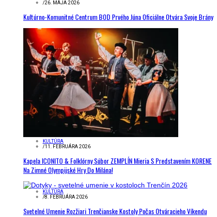
/
26. MÁJA 2026
Kultúrno-Komunitné Centrum BOD Prvého Júna Oficiálne Otvára Svoje Brány
KULTÚRA
/
11. FEBRUÁRA 2026
Kapela ICONITO & Folklórny Súbor ZEMPLÍN Mieria S Predstavením KORENE
Na Zimné Olympijské Hry Do Milána!
KULTÚRA
/
8. FEBRUÁRA 2026
Svetelné Umenie Rozžiari Trenčianske Kostoly Počas Otváracieho Víkendu