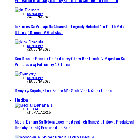
Prinesú Do Bratislavy Ikonický Soundtrack Seriálového Fenoménu
KONCERTY
/
26. JÚNA 2026
In Flames Sa Vracajú Na Slovensko! Legendy Melodického Death Metalu
Odohrajú Koncert V Bratislave
KONCERTY
/
23. JÚNA 2026
Kim Dracula Prinesie Do Bratislavy Chaos Bez Hraníc. V Majesticu Sa
Predstavia Aj Patriarchy A Etterna
KONCERTY
/
18. JÚNA 2026
Dymytry: Kapela, Ktorá Sa Pre Mňa Stala Viac Než Len Hudbou
Hudba
HUDBA
/
21. MÁJA 2026
Medial Banana Sa Neboja Experimentovať: Ich Najnovšiu Hitovku Produkoval
Ikonický Britský Producent Ed Solo