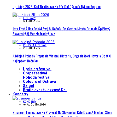
Uprising 2026: Keď Bratislava Na Pár Dní Dýcha V Rytme Reggae
FESTIVALY
/
21. JÚLA 2026
Jazz Fest Žilina Oslávi Svoj 8. Ročník. Do Centra Mesta Prinesie Špičkový
Slovenský Aj Medzinárodný Jazz
POHODA FESTIVAL
/
12. JÚLA 2026
Jubilejná Pohoda Prepísala Vlastnú Históriu, Organizátori Hovoria Opäť O
Najlepšom Ročníku
Uprising festival
Grape festival
Pohoda festival
Colours of Ostrava
Sziget
Bratislavské Jazzové Dni
Koncerty
KONCERTY
/
6. AUGUSTA 2026
Stranger Things Live Po Prvýkrát Na Slovensku. Kyle Dixon A Michael Stein