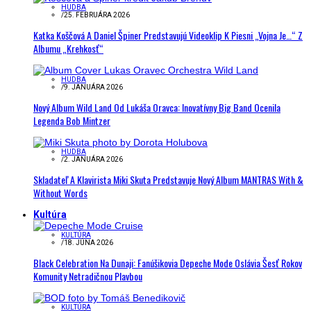
HUDBA
/
25. FEBRUÁRA 2026
Katka Koščová A Daniel Špiner Predstavujú Videoklip K Piesni „Vojna Je…“ Z
Albumu „Krehkosť“
HUDBA
/
9. JANUÁRA 2026
Nový Album Wild Land Od Lukáša Oravca: Inovatívny Big Band Ocenila
Legenda Bob Mintzer
HUDBA
/
2. JANUÁRA 2026
Skladateľ A Klavirista Miki Skuta Predstavuje Nový Album MANTRAS With &
Without Words
Kultúra
KULTÚRA
/
18. JÚNA 2026
Black Celebration Na Dunaji: Fanúšikovia Depeche Mode Oslávia Šesť Rokov
Komunity Netradičnou Plavbou
KULTÚRA