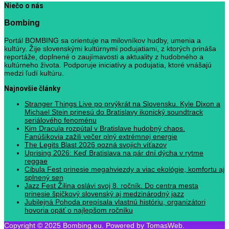
Niečo o nás
Bombing
Portál BOMBING sa orientuje na milovníkov hudby, umenia a
kultúry. Žije slovenskými kultúrnymi podujatiami, z ktorých prináša
reportáže, doplnené o zaujímavosti a aktuality z hudobného a
kultúrneho života. Podporuje iniciatívy a podujatia, ktoré vnášajú
medzi ľudí kultúru.
Najnovšie články
Stranger Things Live po prvýkrát na Slovensku. Kyle Dixon a
Michael Stein prinesú do Bratislavy ikonický soundtrack
seriálového fenoménu
Kim Dracula rozpútal v Bratislave hudobný chaos.
Fanúšikovia zažili večer plný extrémnej energie
The Legits Blast 2026 pozná svojich víťazov
Uprising 2026: Keď Bratislava na pár dní dýcha v rytme
reggae
Cibula Fest prinesie megahviezdy a viac ekológie, komfortu aj
splnený sen
Jazz Fest Žilina oslávi svoj 8. ročník. Do centra mesta
prinesie špičkový slovenský aj medzinárodný jazz
Jubilejná Pohoda prepísala vlastnú históriu, organizátori
hovoria opäť o najlepšom ročníku
Copyright © 2025 Bombing.eu. Powered by TomasWeb.