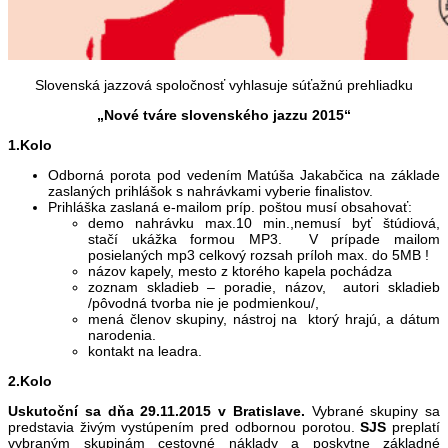
Slovenská jazzová spoločnosť vyhlasuje súťažnú prehliadku
„Nové tváre slovenského jazzu 2015“
1.Kolo
Odborná porota pod vedením Matúša Jakabčica na základe
zaslaných prihlášok s nahrávkami vyberie finalistov.
Prihláška zaslaná e-mailom príp. poštou musí obsahovať:
demo nahrávku max.10 min.,nemusí byť štúdiová,
stačí ukážka formou MP3. V prípade mailom
posielaných mp3 celkový rozsah príloh max. do 5MB !
názov kapely, mesto z ktorého kapela pochádza
zoznam skladieb – poradie, názov, autori skladieb
/pôvodná tvorba nie je podmienkou/,
mená členov skupiny, nástroj na ktorý hrajú, a dátum
narodenia.
kontakt na leadra.
2.Kolo
Uskutoční sa dňa 29.11.2015 v Bratislave.
Vybrané skupiny sa
predstavia živým vystúpením pred odbornou porotou.
SJS
preplatí
vybraným skupinám cestovné náklady a poskytne základné