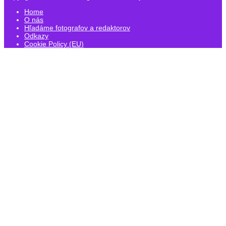
Home
O nás
Hľadáme fotografov a redaktorov
Odkazy
Cookie Policy (EU)