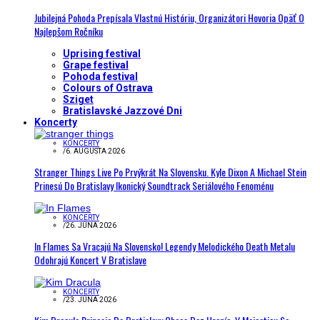
Jubilejná Pohoda Prepísala Vlastnú Históriu, Organizátori Hovoria Opäť O
Najlepšom Ročníku
Uprising festival
Grape festival
Pohoda festival
Colours of Ostrava
Sziget
Bratislavské Jazzové Dni
Koncerty
KONCERTY
/
6. AUGUSTA 2026
Stranger Things Live Po Prvýkrát Na Slovensku. Kyle Dixon A Michael Stein
Prinesú Do Bratislavy Ikonický Soundtrack Seriálového Fenoménu
KONCERTY
/
26. JÚNA 2026
In Flames Sa Vracajú Na Slovensko! Legendy Melodického Death Metalu
Odohrajú Koncert V Bratislave
KONCERTY
/
23. JÚNA 2026