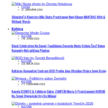
HUDBA
/
2. JANUÁRA 2026
Skladateľ A Klavirista Miki Skuta Predstavuje Nový Album MANTRAS With &
Without Words
Kultúra
KULTÚRA
/
18. JÚNA 2026
Black Celebration Na Dunaji: Fanúšikovia Depeche Mode Oslávia Šesť Rokov
Komunity Netradičnou Plavbou
KULTÚRA
/
26. MÁJA 2026
Kultúrno-Komunitné Centrum BOD Prvého Júna Oficiálne Otvára Svoje Brány
KULTÚRA
/
11. FEBRUÁRA 2026
Kapela ICONITO & Folklórny Súbor ZEMPLÍN Mieria S Predstavením KORENE
Na Zimné Olympijské Hry Do Milána!
KULTÚRA