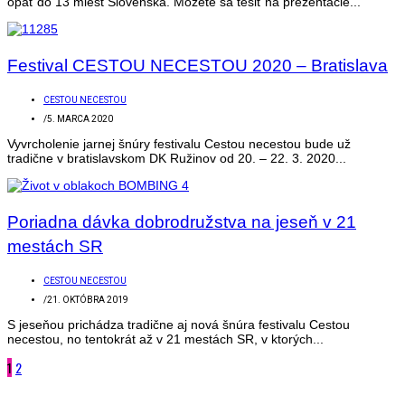
opäť do 13 miest Slovenska. Môžete sa tešiť na prezentácie...
Festival CESTOU NECESTOU 2020 – Bratislava
CESTOU NECESTOU
/
5. MARCA 2020
Vyvrcholenie jarnej šnúry festivalu Cestou necestou bude už
tradične v bratislavskom DK Ružinov od 20. – 22. 3. 2020...
Poriadna dávka dobrodružstva na jeseň v 21
mestách SR
CESTOU NECESTOU
/
21. OKTÓBRA 2019
S jeseňou prichádza tradične aj nová šnúra festivalu Cestou
necestou, no tentokrát až v 21 mestách SR, v ktorých...
1
2