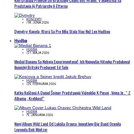
Kim Dracula Prinesie Do Bratislavy Chaos Bez Hraníc. V Majesticu Sa
Predstavia Aj Patriarchy A Etterna
KONCERTY
/
18. JÚNA 2026
Dymytry: Kapela, Ktorá Sa Pre Mňa Stala Viac Než Len Hudbou
Hudba
HUDBA
/
21. MÁJA 2026
Medial Banana Sa Neboja Experimentovať: Ich Najnovšiu Hitovku Produkoval
Ikonický Britský Producent Ed Solo
HUDBA
/
25. FEBRUÁRA 2026
Katka Koščová A Daniel Špiner Predstavujú Videoklip K Piesni „Vojna Je…“ Z
Albumu „Krehkosť“
HUDBA
/
9. JANUÁRA 2026
Nový Album Wild Land Od Lukáša Oravca: Inovatívny Big Band Ocenila
Legenda Bob Mintzer