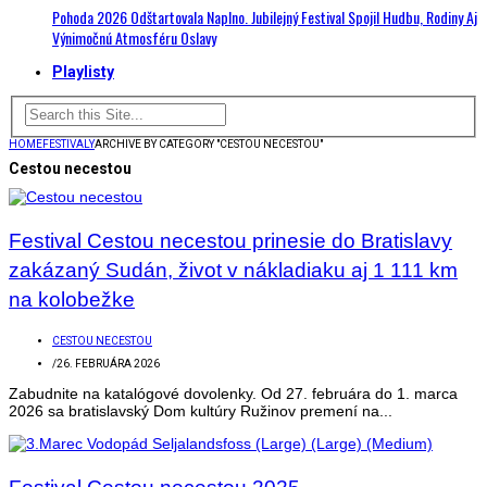
Pohoda 2026 Odštartovala Naplno. Jubilejný Festival Spojil Hudbu, Rodiny Aj
Výnimočnú Atmosféru Oslavy
Playlisty
HOME
FESTIVALY
ARCHIVE BY CATEGORY "CESTOU NECESTOU"
Cestou necestou
Festival Cestou necestou prinesie do Bratislavy
zakázaný Sudán, život v nákladiaku aj 1 111 km
na kolobežke
CESTOU NECESTOU
/
26. FEBRUÁRA 2026
Zabudnite na katalógové dovolenky. Od 27. februára do 1. marca
2026 sa bratislavský Dom kultúry Ružinov premení na...