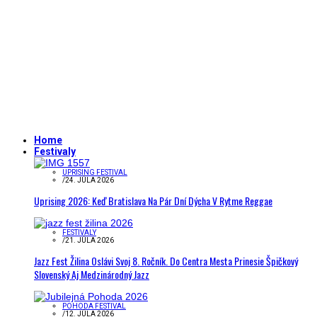
Home
Festivaly
UPRISING FESTIVAL
/
24. JÚLA 2026
Uprising 2026: Keď Bratislava Na Pár Dní Dýcha V Rytme Reggae
FESTIVALY
/
21. JÚLA 2026
Jazz Fest Žilina Oslávi Svoj 8. Ročník. Do Centra Mesta Prinesie Špičkový
Slovenský Aj Medzinárodný Jazz
POHODA FESTIVAL
/
12. JÚLA 2026