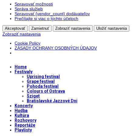
Spravovať možnosti
Správa služieb
Spravovať {vendor_count} dodávateľov
Prečítajte si viac o týchto účeloch
Akceptovať
Zamietnuť
Zobraziť nastavenia
Uložiť nastavenia
Zobraziť nastavenia
Cookie Policy
ZÁSADY OCHRANY OSOBNÝCH ÚDAJOV
Home
Festivaly
Uprising festival
Grape festival
Pohoda festival
Colours of Ostrava
Sziget
Bratislavské Jazzové Dni
Koncerty
Hudba
Kultúra
Rozhovory
Reportáže
Playlisty