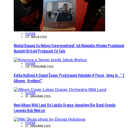
HUDBA
/
21. MÁJA 2026
Medial Banana Sa Neboja Experimentovať: Ich Najnovšiu Hitovku Produkoval
Ikonický Britský Producent Ed Solo
HUDBA
/
25. FEBRUÁRA 2026
Katka Koščová A Daniel Špiner Predstavujú Videoklip K Piesni „Vojna Je…“ Z
Albumu „Krehkosť“
HUDBA
/
9. JANUÁRA 2026
Nový Album Wild Land Od Lukáša Oravca: Inovatívny Big Band Ocenila
Legenda Bob Mintzer
HUDBA
/
2. JANUÁRA 2026