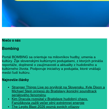
Niečo o nás
Bombing
Portál BOMBING sa orientuje na milovníkov hudby, umenia a
kultúry. Žije slovenskými kultúrnymi podujatiami, z ktorých prináša
reportáže, doplnené o zaujímavosti a aktuality z hudobného a
kultúrneho života. Podporuje iniciatívy a podujatia, ktoré vnášajú
medzi ľudí kultúru.
Najnovšie články
Stranger Things Live po prvýkrát na Slovensku. Kyle Dixon a
Michael Stein prinesú do Bratislavy ikonický soundtrack
seriálového fenoménu
Kim Dracula rozpútal v Bratislave hudobný chaos.
Fanúšikovia zažili večer plný extrémnej energie
The Legits Blast 2026 pozná svojich víťazov