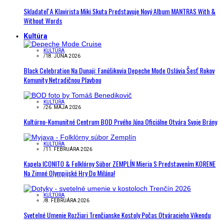
Skladateľ A Klavirista Miki Skuta Predstavuje Nový Album MANTRAS With &
Without Words
Kultúra
KULTÚRA
/
18. JÚNA 2026
Black Celebration Na Dunaji: Fanúšikovia Depeche Mode Oslávia Šesť Rokov
Komunity Netradičnou Plavbou
KULTÚRA
/
26. MÁJA 2026
Kultúrno-Komunitné Centrum BOD Prvého Júna Oficiálne Otvára Svoje Brány
KULTÚRA
/
11. FEBRUÁRA 2026
Kapela ICONITO & Folklórny Súbor ZEMPLÍN Mieria S Predstavením KORENE
Na Zimné Olympijské Hry Do Milána!
KULTÚRA
/
8. FEBRUÁRA 2026
Svetelné Umenie Rozžiari Trenčianske Kostoly Počas Otváracieho Víkendu