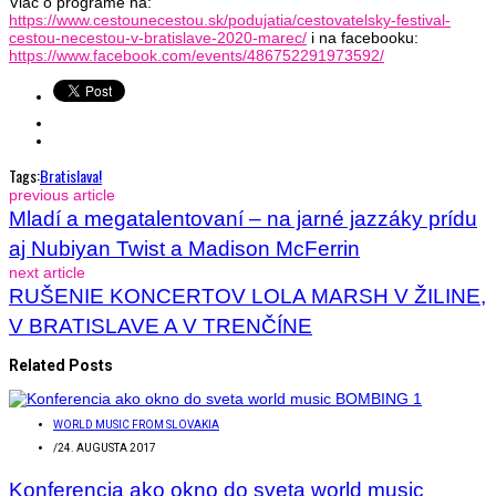
Viac o programe na:
https://www.cestounecestou.sk/podujatia/cestovatelsky-festival-
cestou-necestou-v-bratislave-2020-marec/
i na facebooku:
https://www.facebook.com/events/486752291973592/
Tags:
Bratislava!
previous article
Mladí a megatalentovaní – na jarné jazzáky prídu
aj Nubiyan Twist a Madison McFerrin
next article
RUŠENIE KONCERTOV LOLA MARSH V ŽILINE,
V BRATISLAVE A V TRENČÍNE
Related Posts
WORLD MUSIC FROM SLOVAKIA
/
24. AUGUSTA 2017
Konferencia ako okno do sveta world music