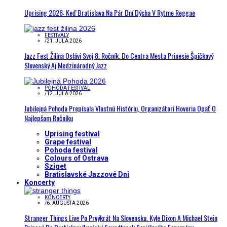
Uprising 2026: Keď Bratislava Na Pár Dní Dýcha V Rytme Reggae
FESTIVALY
/
21. JÚLA 2026
Jazz Fest Žilina Oslávi Svoj 8. Ročník. Do Centra Mesta Prinesie Špičkový
Slovenský Aj Medzinárodný Jazz
POHODA FESTIVAL
/
12. JÚLA 2026
Jubilejná Pohoda Prepísala Vlastnú Históriu, Organizátori Hovoria Opäť O
Najlepšom Ročníku
Uprising festival
Grape festival
Pohoda festival
Colours of Ostrava
Sziget
Bratislavské Jazzové Dni
Koncerty
KONCERTY
/
6. AUGUSTA 2026
Stranger Things Live Po Prvýkrát Na Slovensku. Kyle Dixon A Michael Stein