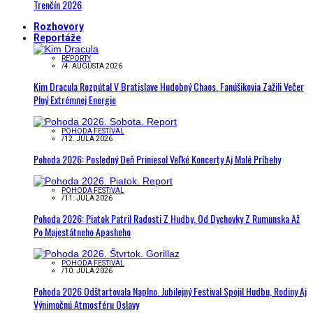
Trenčín 2026
Rozhovory
Reportáže
REPORTY
/
4. AUGUSTA 2026
Kim Dracula Rozpútal V Bratislave Hudobný Chaos. Fanúšikovia Zažili Večer
Plný Extrémnej Energie
POHODA FESTIVAL
/
12. JÚLA 2026
Pohoda 2026: Posledný Deň Priniesol Veľké Koncerty Aj Malé Príbehy
POHODA FESTIVAL
/
11. JÚLA 2026
Pohoda 2026: Piatok Patril Radosti Z Hudby. Od Dychovky Z Rumunska Až
Po Majestátneho Apasheho
POHODA FESTIVAL
/
10. JÚLA 2026
Pohoda 2026 Odštartovala Naplno. Jubilejný Festival Spojil Hudbu, Rodiny Aj
Výnimočnú Atmosféru Oslavy