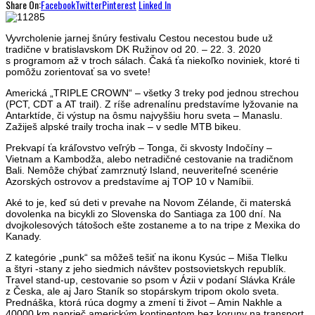
Share On:
Facebook
Twitter
Pinterest
Linked In
Vyvrcholenie jarnej šnúry festivalu Cestou necestou bude už
tradične v bratislavskom DK Ružinov od 20. – 22. 3. 2020
s programom až v troch sálach. Čaká ťa niekoľko noviniek, ktoré ti
pomôžu zorientovať sa vo svete!
Americká „TRIPLE CROWN“ – všetky 3 treky pod jednou strechou
(PCT, CDT a AT trail). Z ríše adrenalínu predstavíme lyžovanie na
Antarktíde, či výstup na ôsmu najvyššiu horu sveta – Manaslu.
Zažiješ alpské traily trocha inak – v sedle MTB bikeu.
Prekvapí ťa kráľovstvo veľrýb – Tonga, či skvosty Indočíny –
Vietnam a Kambodža, alebo netradičné cestovanie na tradičnom
Bali. Nemôže chýbať zamrznutý Island, neuveriteľné scenérie
Azorských ostrovov a predstavíme aj TOP 10 v Namíbii.
Aké to je, keď sú deti v prevahe na Novom Zélande, či materská
dovolenka na bicykli zo Slovenska do Santiaga za 100 dní. Na
dvojkolesových tátošoch ešte zostaneme a to na tripe z Mexika do
Kanady.
Z kategórie „punk“ sa môžeš tešiť na ikonu Kysúc – Miša Tlelku
a štyri -stany z jeho siedmich návštev postsovietskych republík.
Travel stand-up, cestovanie so psom v Ázii v podaní Slávka Krále
z Česka, ale aj Jaro Staník so stopárskym tripom okolo sveta.
Prednáška, ktorá rúca dogmy a zmení ti život – Amin Nakhle a
40000 km naprieč americkým kontinentom bez koruny na transport