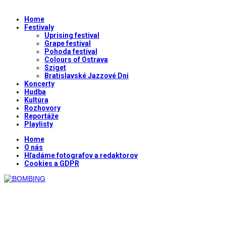
Home
Festivaly
Uprising festival
Grape festival
Pohoda festival
Colours of Ostrava
Sziget
Bratislavské Jazzové Dni
Koncerty
Hudba
Kultúra
Rozhovory
Reportáže
Playlisty
Home
O nás
Hľadáme fotografov a redaktorov
Cookies a GDPR