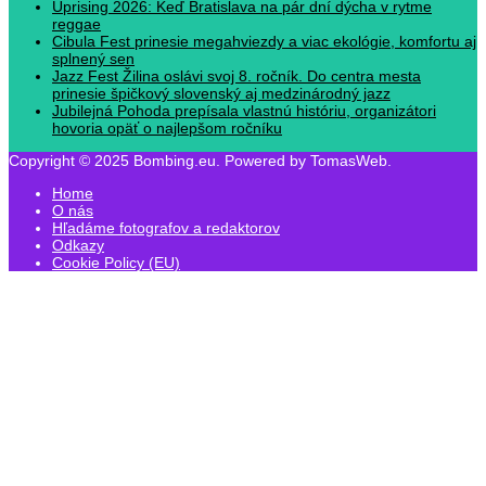
Uprising 2026: Keď Bratislava na pár dní dýcha v rytme
reggae
Cibula Fest prinesie megahviezdy a viac ekológie, komfortu aj
splnený sen
Jazz Fest Žilina oslávi svoj 8. ročník. Do centra mesta
prinesie špičkový slovenský aj medzinárodný jazz
Jubilejná Pohoda prepísala vlastnú históriu, organizátori
hovoria opäť o najlepšom ročníku
Copyright © 2025 Bombing.eu. Powered by TomasWeb.
Home
O nás
Hľadáme fotografov a redaktorov
Odkazy
Cookie Policy (EU)