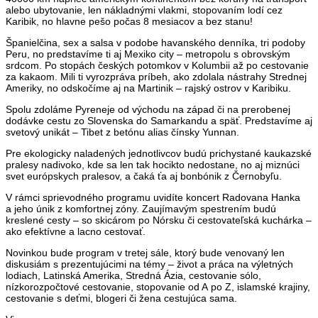
alebo ubytovanie, len nákladnými vlakmi, stopovaním lodí cez
Karibik, no hlavne pešo počas 8 mesiacov a bez stanu!
Španielčina, sex a salsa v podobe havanského denníka, tri podoby
Peru, no predstavíme ti aj Mexiko city – metropolu s obrovským
srdcom. Po stopách českých potomkov v Kolumbii až po cestovanie
za kakaom. Mili ti vyrozpráva príbeh, ako zdolala nástrahy Strednej
Ameriky, no odskočíme aj na Martinik – rajský ostrov v Karibiku.
Spolu zdoláme Pyreneje od východu na západ či na prerobenej
dodávke cestu zo Slovenska do Samarkandu a späť. Predstavíme aj
svetový unikát – Tibet z betónu alias čínsky Yunnan.
Pre ekologicky naladených jednotlivcov budú prichystané kaukazské
pralesy nadivoko, kde sa len tak hocikto nedostane, no aj miznúci
svet európskych pralesov, a čaká ťa aj bonbónik z Černobyľu.
V rámci sprievodného programu uvidíte koncert Radovana Hanka
a jeho únik z komfortnej zóny. Zaujímavým spestrením budú
kreslené cesty – so skicárom po Nórsku či cestovateľská kuchárka –
ako efektívne a lacno cestovať.
Novinkou bude program v tretej sále, ktorý bude venovaný len
diskusiám s prezentujúcimi na témy – život a práca na výletných
lodiach, Latinská Amerika, Stredná Ázia, cestovanie sólo,
nízkorozpočtové cestovanie, stopovanie od A po Z, islamské krajiny,
cestovanie s deťmi, blogeri či žena cestujúca sama.