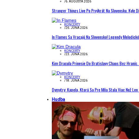
/
6. AUGUSTA 2026
Stranger Things Live Po Prvýkrát Na Slovensku. Kyle D
KONCERTY
/
26. JÚNA 2026
In Flames Sa Vracajú Na Slovensko! Legendy Melodick
KONCERTY
/
23. JÚNA 2026
Kim Dracula Prinesie Do Bratislavy Chaos Bez Hraníc. 
KONCERTY
/
18. JÚNA 2026
Dymytry: Kapela, Ktorá Sa Pre Mňa Stala Viac Než Le
Hudba