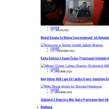
HUDBA
/
21. MÁJA 2026
Medial Banana Sa Neboja Experimentovať: Ich Najnovši
HUDBA
/
25. FEBRUÁRA 2026
Katka Koščová A Daniel Špiner Predstavujú Videoklip 
HUDBA
/
9. JANUÁRA 2026
Nový Album Wild Land Od Lukáša Oravca: Inovatívny B
HUDBA
/
2. JANUÁRA 2026
Skladateľ A Klavirista Miki Skuta Predstavuje Nový
Kultúra