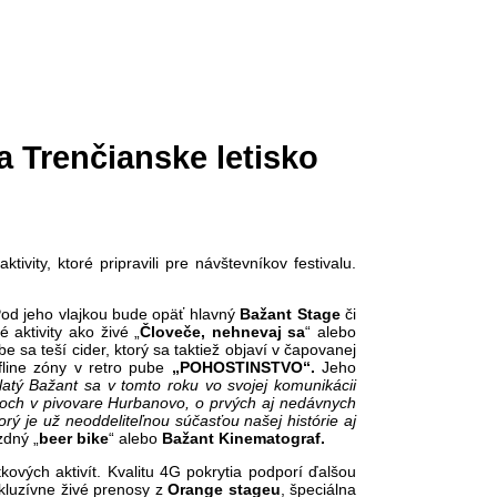
a Trenčianske letisko
ktivity, ktoré pripravili pre návštevníkov festivalu.
od jeho vlajkou bude opäť hlavný
Bažant Stage
či
aktivity ako živé „
Človeče, nehnevaj sa
“ alebo
be sa teší cider, ktorý sa taktiež objaví v čapovanej
line zóny v retro pube
„POHOSTINSTVO“.
Jeho
latý Bažant sa v tomto roku vo svojej komunikácii
atkoch v pivovare Hurbanovo, o prvých aj nedávnych
orý je už neoddeliteľnou súčasťou našej histórie aj
zdný „
beer bike
“ alebo
Bažant Kinematograf.
tkových aktivít. Kvalitu 4G pokrytia podporí ďalšou
kluzívne živé prenosy z
Orange stageu
, špeciálna