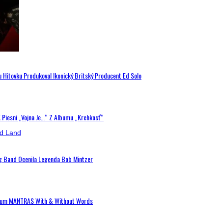
u Hitovku Produkoval Ikonický Britský Producent Ed Solo
K Piesni „Vojna Je…“ Z Albumu „Krehkosť“
ig Band Ocenila Legenda Bob Mintzer
 Album MANTRAS With & Without Words