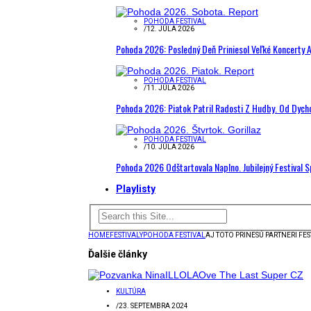
POHODA FESTIVAL
/
12. JÚLA 2026
Pohoda 2026: Posledný Deň Priniesol Veľké Koncerty A
POHODA FESTIVAL
/
11. JÚLA 2026
Pohoda 2026: Piatok Patril Radosti Z Hudby. Od Dyc
POHODA FESTIVAL
/
10. JÚLA 2026
Pohoda 2026 Odštartovala Naplno. Jubilejný Festival 
Playlisty
HOME
FESTIVALY
POHODA FESTIVAL
AJ TOTO PRINESÚ PARTNERI FE
Ďalšie články
KULTÚRA
/
23. SEPTEMBRA 2024