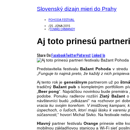
Slovenský dizajn mieri do Prahy
POHODA FESTIVAL
/
25. JÚNA 2015
/
TOMÁŠ ORMANDY
Aj toto prinesú partner
Share On:
Facebook
Twitter
Pinterest
Linked In
Predstavitelia festivalu
Bažant Pohoda
v stredu 
„
Funguje to najmä preto, že každý z nich prispieva 
Aj tento rok je
g
enerálnym
partnerom už po
štrná
tradičný
Bažant pub
s kompletným portfóliom pív
„
Beer pong
“. Najväčšou novinkou bude premiéra 
podobe. Ponuku radlerov rozšíri
Zlatý Bažant
o 
návštevníci budú „odkázaní“ na rozhovor pri dob
vracia ku svojim koreňom. V imidžovej kampani, kt
úspechoch, o ľuďoch, ktorí majú lásku k vareniu pi
súčasnosti,
“ hovorí Michal Sivko. Na festivale neb
Hlavný
partner festivalu
Orange
prinesie ešte kva
mobilnou základňovou stanicou a Wi-Fi sieť posil