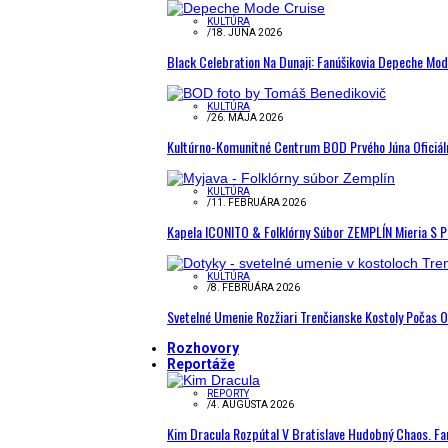
KULTÚRA
/
18. JÚNA 2026
Black Celebration Na Dunaji: Fanúšikovia Depeche Mo
KULTÚRA
/
26. MÁJA 2026
Kultúrno-Komunitné Centrum BOD Prvého Júna Oficiál
KULTÚRA
/
11. FEBRUÁRA 2026
Kapela ICONITO & Folklórny Súbor ZEMPLÍN Mieria S 
KULTÚRA
/
8. FEBRUÁRA 2026
Svetelné Umenie Rozžiari Trenčianske Kostoly Počas 
Rozhovory
Reportáže
REPORTY
/
4. AUGUSTA 2026
Kim Dracula Rozpútal V Bratislave Hudobný Chaos. Fanú