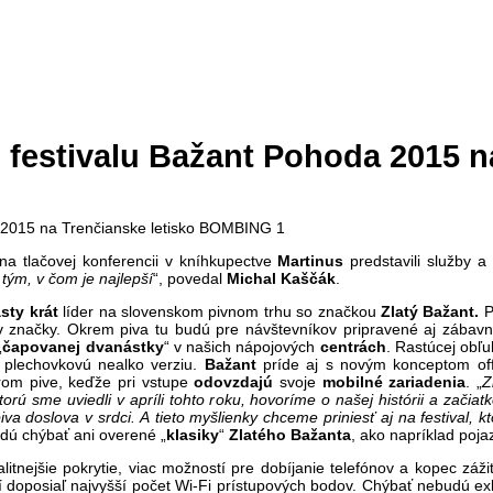
i festivalu Bažant Pohoda 2015 n
na tlačovej konferencii v kníhkupectve
Martinus
predstavili služby a a
tým, v čom je najlepší
“, povedal
Michal Kaščák
.
sty krát
líder na slovenskom pivnom trhu so značkou
Zlatý Bažant
.
P
 značky. Okrem piva tu budú pre návštevníkov pripravené aj zábavné 
„
čapovanej dvanástky
“ v našich nápojových
centrách
. Rastúcej obľu
plechovkovú nealko verziu.
Bažant
príde aj s novým konceptom off
rom pive, keďže pri vstupe
odovzdajú
svoje
mobilné
zariadenia
. „
Z
orú sme uviedli v apríli tohto roku, hovoríme o našej histórii a zači
va doslova v srdci. A tieto myšlienky chceme priniesť aj na festival, kt
udú chýbať ani overené „
klasiky
“
Zlatého
Bažanta
, ako napríklad poja
litnejšie pokrytie, viac možností pre dobíjanie telefónov a kopec záži
ní doposiaľ najvyšší počet Wi-Fi prístupových bodov. Chýbať nebudú ex