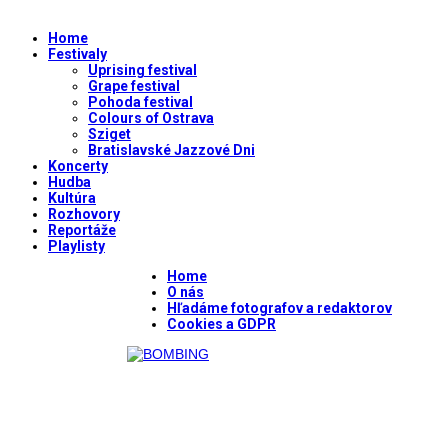
Home
Festivaly
Uprising festival
Grape festival
Pohoda festival
Colours of Ostrava
Sziget
Bratislavské Jazzové Dni
Koncerty
Hudba
Kultúra
Rozhovory
Reportáže
Playlisty
Home
O nás
Hľadáme fotografov a redaktorov
Cookies a GDPR