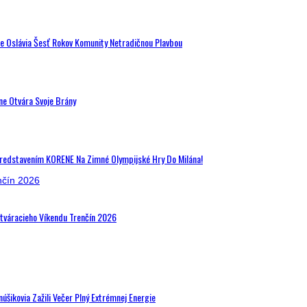
de Oslávia Šesť Rokov Komunity Netradičnou Plavbou
ne Otvára Svoje Brány
Predstavením KORENE Na Zimné Olympijské Hry Do Milána!
Otváracieho Víkendu Trenčín 2026
šikovia Zažili Večer Plný Extrémnej Energie