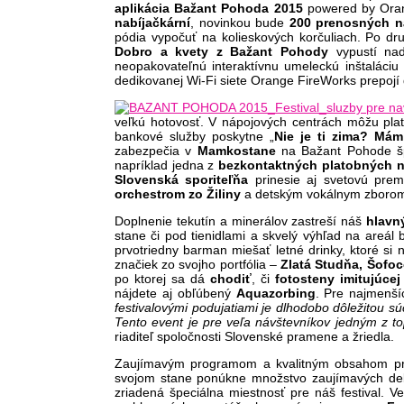
aplikácia
Bažant Pohoda 2015
powered by Oran
nabíjačkární
, novinkou bude
200 prenosných na
pódia vypočuť na kolieskových korčuliach. Po dru
Dobro a kvety z Bažant Pohody
vypustí nad
neopakovateľnú interaktívnu umeleckú inštaláciu
dedikovanej Wi-Fi siete Orange FireWorks prepojí 
veľkú hotovosť. V nápojových centrách môžu pla
bankové služby poskytne
„
Nie je ti zima?
Mám 
zabezpečia v
Mamkostane
na Bažant Pohode šp
napríklad jedna z
bezkontaktných
platobných
n
Slovenská sporiteľňa
prinesie aj svetovú pre
orchestrom zo Žiliny
a detským vokálnym zbor
Doplnenie tekutín a minerálov zastreší náš
hlavn
stane či pod tienidlami a skvelý výhľad na areál
prvotriedny barman miešať letné drinky, ktoré si 
značiek zo svojho portfólia –
Zlatá Studňa, Šofoco
po ktorej sa dá
chodiť
, či
fotosteny
imitujúcej
nájdete aj obľúbený
Aquazorbing
. Pre najmenší
festivalovými podujatiami je dlhodobo dôležitou s
Tento event je pre veľa návštevníkov jedným z to
riaditeľ spoločnosti Slovenské pramene a žriedla.
Zaujímavým programom a kvalitným obsahom pri
svojom stane ponúkne množstvo zaujímavých de
zriadená špeciálna miestnosť pre náš festival. 