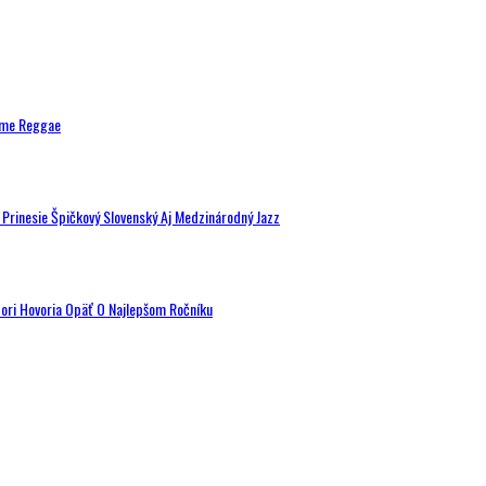
ytme Reggae
a Prinesie Špičkový Slovenský Aj Medzinárodný Jazz
tori Hovoria Opäť O Najlepšom Ročníku