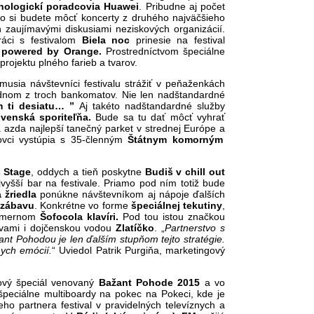
nologickí poradcovia
Huawei
. Pribudne aj počet
to si budete môcť koncerty z druhého najväčšieho
n zaujímavými diskusiami neziskových organizácií.
áci s festivalom
Biela noc
prinesie na festival
 powered by Orange.
Prostredníctvom špeciálne
rojektu plného farieb a tvarov.
emusia návštevníci festivalu strážiť v peňaženkách
ednom z troch bankomatov. Nie len nadštandardné
m ti desiatu… ”
Aj takéto nadštandardné služby
ovenská sporiteľňa.
Bude sa tu dať môcť vyhrať
 azda najlepší tanečný parket v strednej Európe a
ovci vystúpia s 35-členným
Štátnym komorným
 Stage
, oddych a tieň poskytne
Budiš v chill out
vyšší bar na festivale. Priamo pod ním totiž bude
žriedla
ponúkne návštevníkom aj nápoje ďalších
zábavu
. Konkrétne vo forme
špeciálnej
tekutiny
,
rozmernom
Šofocola klavíri.
Pod tou istou značkou
avami i dojčenskou vodou
Zlatíčko
. „
Partnerstvo s
ant Pohodou je len ďalším stupňom tejto stratégie.
nych emócií.
“ Uviedol Patrik Purgiňa, marketingový
lový špeciál venovaný
Bažant Pohode 2015
a vo
 špeciálne multiboardy na pokec na Pokeci, kde je
ho partnera festival v pravidelných televíznych a