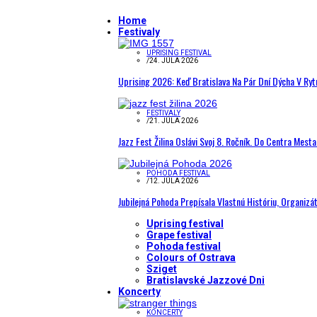
Home
Festivaly
UPRISING FESTIVAL
/
24. JÚLA 2026
Uprising 2026: Keď Bratislava Na Pár Dní Dýcha V R
FESTIVALY
/
21. JÚLA 2026
Jazz Fest Žilina Oslávi Svoj 8. Ročník. Do Centra Mest
POHODA FESTIVAL
/
12. JÚLA 2026
Jubilejná Pohoda Prepísala Vlastnú Históriu, Organizá
Uprising festival
Grape festival
Pohoda festival
Colours of Ostrava
Sziget
Bratislavské Jazzové Dni
Koncerty
KONCERTY