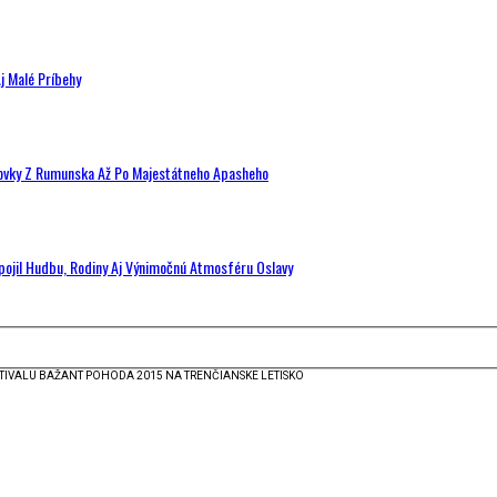
j Malé Príbehy
hovky Z Rumunska Až Po Majestátneho Apasheho
Spojil Hudbu, Rodiny Aj Výnimočnú Atmosféru Oslavy
STIVALU BAŽANT POHODA 2015 NA TRENČIANSKE LETISKO