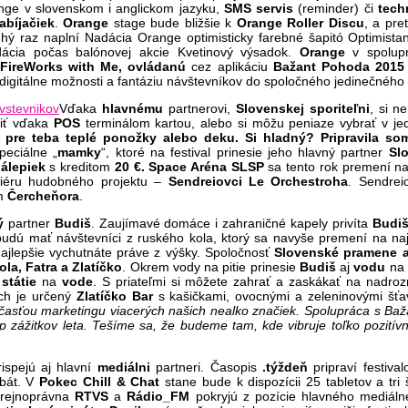
ge v slovenskom i anglickom jazyku,
SMS servis
(reminder) či
tech
bíjačiek
.
Orange
stage bude bližšie k
Orange Roller Discu
, a pre
hý raz naplní Nadácia Orange optimisticky farebné šapitó Optimista
ácia počas balónovej akcie Kvetinový výsadok.
Orange
v spolupr
FireWorks with Me
,
ovládanú
cez aplikáciu
Bažant Pohoda 2015
digitálne možnosti a fantáziu návštevníkov do spoločného jedinečného p
Vďaka
hlavnému
partnerovi,
Slovenskej sporiteľni
, si n
tiť vďaka
POS
terminálom kartou, alebo si môžu peniaze vybrať v j
pre teba teplé ponožky alebo deku. Si hladný? Pripravila so
eciálne „
mamky
“, ktoré na festival prinesie jeho hlavný partner
Sl
álepiek
s kreditom
20 €.
Space Aréna SLSP
sa tento rok premení na
miéru hudobného projektu –
Sendreiovci Le Orchestroha
. Sendrei
om
Čercheňora
.
ý
partner
Budiš
. Zaujímavé domáce i zahraničné kapely privíta
Budiš
 budú mať návštevníci z ruského kola, ktorý sa navyše premení na naj
najlepšie vychutnáte práve z výšky. Spoločnosť
Slovenské pramene a 
la, Fatra a Zlatíčko
. Okrem vody na pitie prinesie
Budiš
aj
vodu
na
státie
na
vode
. S priateľmi si môžete zahrať a zaskákať na nad
ch je určený
Zlatíčko Bar
s kašičkami, ovocnými a zeleninovými šť
účasťou marketingu viacerých našich nealko značiek. Spolupráca s Baž
p zážitkov leta. Tešíme sa, že budeme tam, kde vibruje toľko pozitív
spejú aj hlavní
mediálni
partneri. Časopis
.týždeň
pripraví festiva
bát. V
Pokec
Chill & Chat
stane bude k dispozícii 25 tabletov a tri
Verejnoprávna
RTVS
a
Rádio_FM
pokryjú z pozície hlavného mediálne