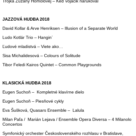
Trojka Zuzany Homolovej – Keď vojačik narukoval
JAZZOVÁ HUDBA 2018
David Kollar & Arve Henriksen – Illusion of a Separate World
Ludo Kotlár Trio – Hangin´
Ľudové mladistvá – Viete ako…
Sisa Michalidesová – Colours of Solitude
Tibor Feledi Kairos Quintet – Common Playgrounds
KLASICKÁ HUDBA 2018
Eugen Suchoň – Kompletné klavírne dielo
Eugen Suchoň – Piesňové cykly
Eva Šušková, Quasars Ensemble – Lalula
Milan Paľa / Marián Lejava / Ensemble Opera Diversa – 4 Milanolo
Concertos
Symfonický orchester Československého rozhlasu v Bratislave,