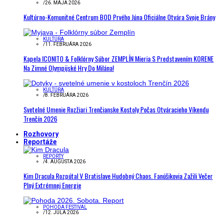
/
26. MÁJA 2026
Kultúrno-Komunitné Centrum BOD Prvého Júna Oficiálne Otvára Svoje Brány
KULTÚRA
/
11. FEBRUÁRA 2026
Kapela ICONITO & Folklórny Súbor ZEMPLÍN Mieria S Predstavením KORENE
Na Zimné Olympijské Hry Do Milána!
KULTÚRA
/
8. FEBRUÁRA 2026
Svetelné Umenie Rozžiari Trenčianske Kostoly Počas Otváracieho Víkendu
Trenčín 2026
Rozhovory
Reportáže
REPORTY
/
4. AUGUSTA 2026
Kim Dracula Rozpútal V Bratislave Hudobný Chaos. Fanúšikovia Zažili Večer
Plný Extrémnej Energie
POHODA FESTIVAL
/
12. JÚLA 2026