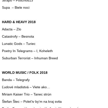
Strapo – Poschod13
Supa – Biele noci
HARD & HEAVY 2018
Adacta – Zlo
Catastrofy – Besnota
Lunatic Gods – Turiec
Poetry In Telegrams – I, Koheleth
Suburban Terrorist – Inhuman Breed
WORLD MUSIC / FOLK 2018
Banda – Telegrafy
Ľudové mladistvá – Viete ako…
Miriam Kaiser Trio – Tanec strún
Štefan Štec – Poletʹiv by’m na kraj svita