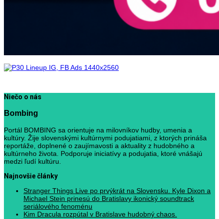
Niečo o nás
Bombing
Portál BOMBING sa orientuje na milovníkov hudby, umenia a
kultúry. Žije slovenskými kultúrnymi podujatiami, z ktorých prináša
reportáže, doplnené o zaujímavosti a aktuality z hudobného a
kultúrneho života. Podporuje iniciatívy a podujatia, ktoré vnášajú
medzi ľudí kultúru.
Najnovšie články
Stranger Things Live po prvýkrát na Slovensku. Kyle Dixon a
Michael Stein prinesú do Bratislavy ikonický soundtrack
seriálového fenoménu
Kim Dracula rozpútal v Bratislave hudobný chaos.