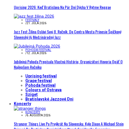
Uprising 2026: Keď Bratislava Na Pár Dní Dýcha V Rytme Reggae
FESTIVALY
/
21. JÚLA 2026
Jazz Fest Žilina Oslávi Svoj 8. Ročník. Do Centra Mesta Prinesie Špičkový
Slovenský Aj Medzinárodný Jazz
POHODA FESTIVAL
/
12. JÚLA 2026
Jubilejná Pohoda Prepísala Vlastnú Históriu, Organizátori Hovoria Opäť O
Najlepšom Ročníku
Uprising festival
Grape festival
Pohoda festival
Colours of Ostrava
Sziget
Bratislavské Jazzové Dni
Koncerty
KONCERTY
/
6. AUGUSTA 2026
Stranger Things Live Po Prvýkrát Na Slovensku. Kyle Dixon A Michael Stein