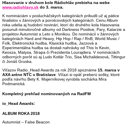
Hlasovanie v druhom kole Rádiohláv prebieha na webe
www.radiohlavy.sk
do 3. marca.
K nomináciám v poslucháčskych kategóriách pribudli už aj pätice
finalistov v žánrových a porotcovských kategóriách. Cenu Album
roka udelia aj hudobní novinári, ktorí do druhého kola hlasovania
posunuli minuloročné albumy od Darkness Positive, Pary, Katarzie a
projektov Autumnist a Leto s Monikou. Do nominácií v žánrových
kategóriách Hard and Heavy, Hip Hop / Rap / RnB, World Music /
Folk, Elektronická hudba, Klasická hudba, Jazzová a
Experimentálna hudba sa dostali nahrávky od This Is Kevin,
Keosza, Matysa, Strapa či Prezidenta Lourajdera. V nomináciách
odborných porôt sú aj Ludo Kotlár Trio, Sisa Michalidesová, Tittingur
či Jonáš Gruska.
Víťazov Radio_Head Awards za rok 2018 spoznáme
15. marca v
AXA aréne NTC v Bratislave
. Víťazi si opäť preberú sošky, ktoré
podľa návrhu Bety K. Majerníkovej vyrobila sochárka Mira
Podmanická.
Kompletný prehľad nominovaných na RadFM
io_Head Awards:
ALBUM ROKA 2018
Autumnist – False Beacon