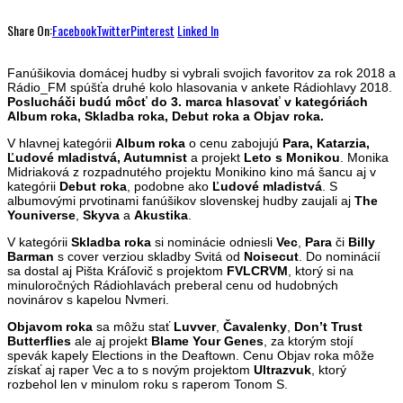
Share On:
Facebook
Twitter
Pinterest
Linked In
Fanúšikovia domácej hudby si vybrali svojich favoritov za rok 2018 a
Rádio_FM spúšťa druhé kolo hlasovania v ankete Rádiohlavy 2018.
Poslucháči budú môcť do 3. marca hlasovať v kategóriách
Album roka, Skladba roka, Debut roka a Objav roka.
V hlavnej kategórii
Album roka
o cenu zabojujú
Para, Katarzia,
Ľudové mladistvá, Autumnist
a projekt
Leto s Monikou
. Monika
Midriaková z rozpadnutého projektu Monikino kino má šancu aj v
kategórii
Debut roka
, podobne ako
Ľudové mladistvá
. S
albumovými prvotinami fanúšikov slovenskej hudby zaujali aj
The
Youniverse
,
Skyva
a
Akustika
.
V kategórii
Skladba roka
si nominácie odniesli
Vec
,
Para
či
Billy
Barman
s cover verziou skladby Svitá od
Noisecut
. Do nominácií
sa dostal aj Pišta Kráľovič s projektom
FVLCRVM
, ktorý si na
minuloročných Rádiohlavách preberal cenu od hudobných
novinárov s kapelou Nvmeri.
Objavom roka
sa môžu stať
Luvver
,
Čavalenky
,
Don’t Trust
Butterflies
ale aj projekt
Blame Your Genes
, za ktorým stojí
spevák kapely Elections in the Deaftown. Cenu Objav roka môže
získať aj raper Vec a to s novým projektom
Ultrazvuk
, ktorý
rozbehol len v minulom roku s raperom Tonom S.