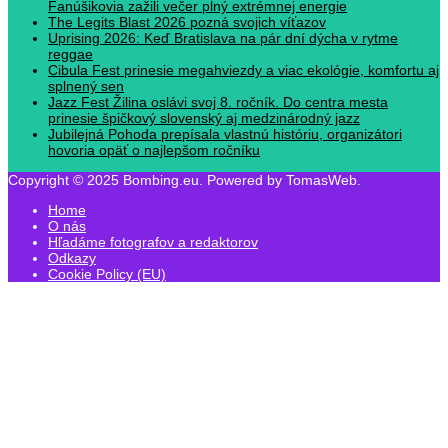
Fanúšikovia zažili večer plný extrémnej energie
The Legits Blast 2026 pozná svojich víťazov
Uprising 2026: Keď Bratislava na pár dní dýcha v rytme
reggae
Cibula Fest prinesie megahviezdy a viac ekológie, komfortu aj
splnený sen
Jazz Fest Žilina oslávi svoj 8. ročník. Do centra mesta
prinesie špičkový slovenský aj medzinárodný jazz
Jubilejná Pohoda prepísala vlastnú históriu, organizátori
hovoria opäť o najlepšom ročníku
Copyright © 2025 Bombing.eu. Powered by TomasWeb.
Home
O nás
Hľadáme fotografov a redaktorov
Odkazy
Cookie Policy (EU)