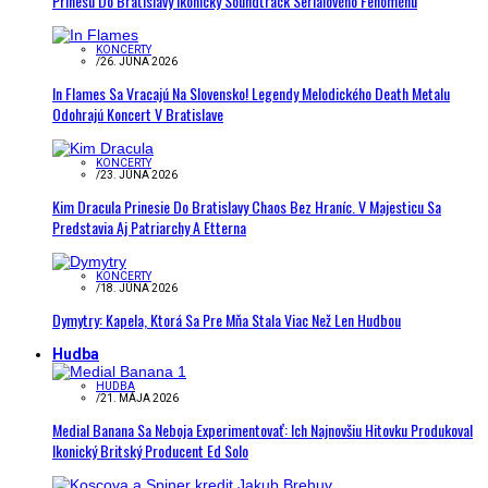
Prinesú Do Bratislavy Ikonický Soundtrack Seriálového Fenoménu
KONCERTY
/
26. JÚNA 2026
In Flames Sa Vracajú Na Slovensko! Legendy Melodického Death Metalu
Odohrajú Koncert V Bratislave
KONCERTY
/
23. JÚNA 2026
Kim Dracula Prinesie Do Bratislavy Chaos Bez Hraníc. V Majesticu Sa
Predstavia Aj Patriarchy A Etterna
KONCERTY
/
18. JÚNA 2026
Dymytry: Kapela, Ktorá Sa Pre Mňa Stala Viac Než Len Hudbou
Hudba
HUDBA
/
21. MÁJA 2026
Medial Banana Sa Neboja Experimentovať: Ich Najnovšiu Hitovku Produkoval
Ikonický Britský Producent Ed Solo