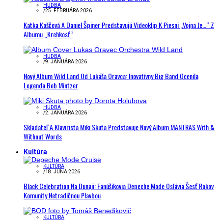
HUDBA
/
25. FEBRUÁRA 2026
Katka Koščová A Daniel Špiner Predstavujú Videoklip K Piesni „Vojna Je…“ Z
Albumu „Krehkosť“
HUDBA
/
9. JANUÁRA 2026
Nový Album Wild Land Od Lukáša Oravca: Inovatívny Big Band Ocenila
Legenda Bob Mintzer
HUDBA
/
2. JANUÁRA 2026
Skladateľ A Klavirista Miki Skuta Predstavuje Nový Album MANTRAS With &
Without Words
Kultúra
KULTÚRA
/
18. JÚNA 2026
Black Celebration Na Dunaji: Fanúšikovia Depeche Mode Oslávia Šesť Rokov
Komunity Netradičnou Plavbou
KULTÚRA