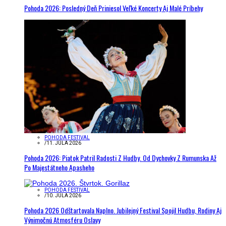
Pohoda 2026: Posledný Deň Priniesol Veľké Koncerty Aj Malé Príbehy
POHODA FESTIVAL
/
11. JÚLA 2026
Pohoda 2026: Piatok Patril Radosti Z Hudby. Od Dychovky Z Rumunska Až
Po Majestátneho Apasheho
POHODA FESTIVAL
/
10. JÚLA 2026
Pohoda 2026 Odštartovala Naplno. Jubilejný Festival Spojil Hudbu, Rodiny Aj
Výnimočnú Atmosféru Oslavy