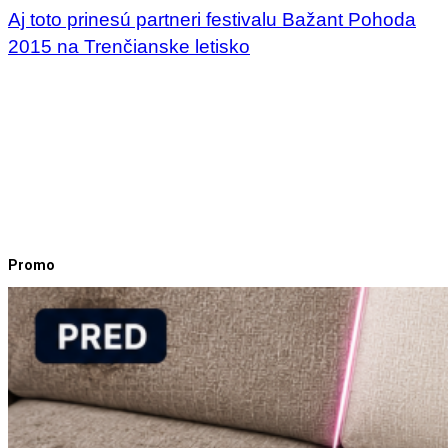
Aj toto prinesú partneri festivalu Bažant Pohoda
2015 na Trenčianske letisko
Promo