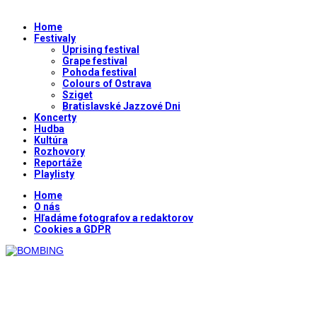
Home
Festivaly
Uprising festival
Grape festival
Pohoda festival
Colours of Ostrava
Sziget
Bratislavské Jazzové Dni
Koncerty
Hudba
Kultúra
Rozhovory
Reportáže
Playlisty
Home
O nás
Hľadáme fotografov a redaktorov
Cookies a GDPR