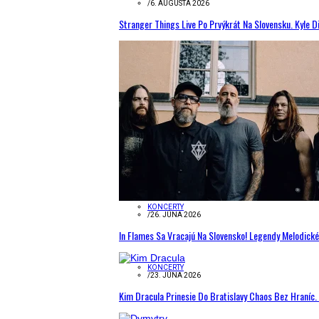
/
6. AUGUSTA 2026
Stranger Things Live Po Prvýkrát Na Slovensku. Kyle D
KONCERTY
/
26. JÚNA 2026
In Flames Sa Vracajú Na Slovensko! Legendy Melodick
KONCERTY
/
23. JÚNA 2026
Kim Dracula Prinesie Do Bratislavy Chaos Bez Hraníc. 