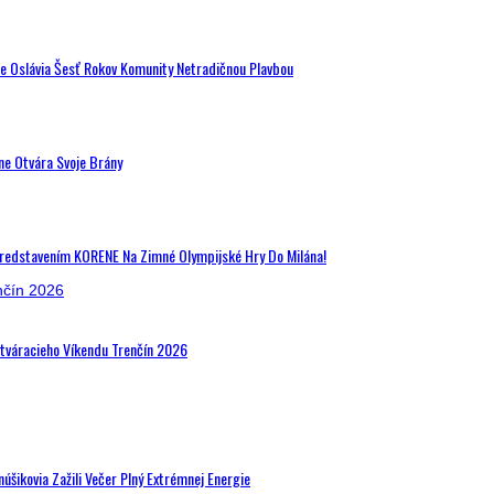
de Oslávia Šesť Rokov Komunity Netradičnou Plavbou
ne Otvára Svoje Brány
Predstavením KORENE Na Zimné Olympijské Hry Do Milána!
Otváracieho Víkendu Trenčín 2026
šikovia Zažili Večer Plný Extrémnej Energie