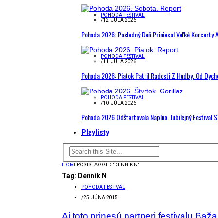
POHODA FESTIVAL
/
12. JÚLA 2026
Pohoda 2026: Posledný Deň Priniesol Veľké Koncerty A
POHODA FESTIVAL
/
11. JÚLA 2026
Pohoda 2026: Piatok Patril Radosti Z Hudby. Od Dyc
POHODA FESTIVAL
/
10. JÚLA 2026
Pohoda 2026 Odštartovala Naplno. Jubilejný Festival 
Playlisty
HOME
POSTS TAGGED "DENNÍK N"
Tag:
Denník N
POHODA FESTIVAL
/
25. JÚNA 2015
Aj toto prinesú partneri festivalu Ba