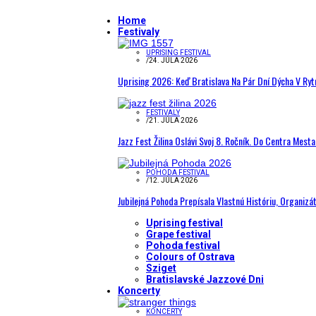
Home
Festivaly
UPRISING FESTIVAL
/
24. JÚLA 2026
Uprising 2026: Keď Bratislava Na Pár Dní Dýcha V R
FESTIVALY
/
21. JÚLA 2026
Jazz Fest Žilina Oslávi Svoj 8. Ročník. Do Centra Mest
POHODA FESTIVAL
/
12. JÚLA 2026
Jubilejná Pohoda Prepísala Vlastnú Históriu, Organizá
Uprising festival
Grape festival
Pohoda festival
Colours of Ostrava
Sziget
Bratislavské Jazzové Dni
Koncerty
KONCERTY