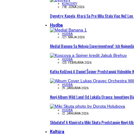
KONCERTY
/
18. JÚNA 2026
Dymytry: Kapela, Ktorá Sa Pre Mňa Stala Viac Než Le
Hudba
HUDBA
/
21. MÁJA 2026
Medial Banana Sa Neboja Experimentovať: Ich Najnovši
HUDBA
/
25. FEBRUÁRA 2026
Katka Koščová A Daniel Špiner Predstavujú Videoklip 
HUDBA
/
9. JANUÁRA 2026
Nový Album Wild Land Od Lukáša Oravca: Inovatívny B
HUDBA
/
2. JANUÁRA 2026
Skladateľ A Klavirista Miki Skuta Predstavuje Nový
Kultúra