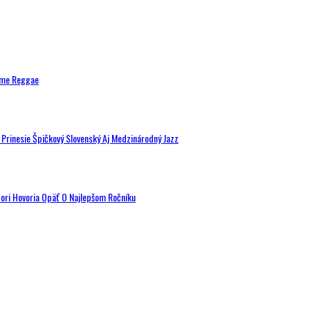
ytme Reggae
a Prinesie Špičkový Slovenský Aj Medzinárodný Jazz
tori Hovoria Opäť O Najlepšom Ročníku