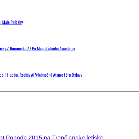
j Malé Príbehy
hovky Z Rumunska Až Po Majestátneho Apasheho
Spojil Hudbu, Rodiny Aj Výnimočnú Atmosféru Oslavy
žant Pohoda 2015 na Trenčianske letisko