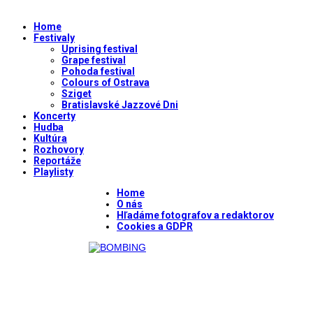
Home
Festivaly
Uprising festival
Grape festival
Pohoda festival
Colours of Ostrava
Sziget
Bratislavské Jazzové Dni
Koncerty
Hudba
Kultúra
Rozhovory
Reportáže
Playlisty
Home
O nás
Hľadáme fotografov a redaktorov
Cookies a GDPR