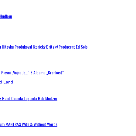
n Hudbou
u Hitovku Produkoval Ikonický Britský Producent Ed Solo
K Piesni „Vojna Je…“ Z Albumu „Krehkosť“
ig Band Ocenila Legenda Bob Mintzer
 Album MANTRAS With & Without Words