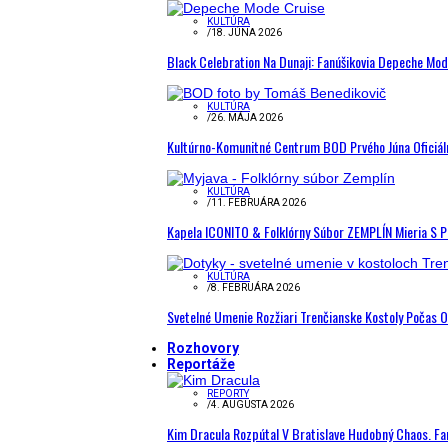
KULTÚRA
/
18. JÚNA 2026
Black Celebration Na Dunaji: Fanúšikovia Depeche Mo
KULTÚRA
/
26. MÁJA 2026
Kultúrno-Komunitné Centrum BOD Prvého Júna Oficiál
KULTÚRA
/
11. FEBRUÁRA 2026
Kapela ICONITO & Folklórny Súbor ZEMPLÍN Mieria S 
KULTÚRA
/
8. FEBRUÁRA 2026
Svetelné Umenie Rozžiari Trenčianske Kostoly Počas 
Rozhovory
Reportáže
REPORTY
/
4. AUGUSTA 2026
Kim Dracula Rozpútal V Bratislave Hudobný Chaos. Fanú