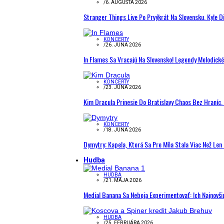
/
6. AUGUSTA 2026
Stranger Things Live Po Prvýkrát Na Slovensku. Kyle D
KONCERTY
/
26. JÚNA 2026
In Flames Sa Vracajú Na Slovensko! Legendy Melodick
KONCERTY
/
23. JÚNA 2026
Kim Dracula Prinesie Do Bratislavy Chaos Bez Hraníc. 
KONCERTY
/
18. JÚNA 2026
Dymytry: Kapela, Ktorá Sa Pre Mňa Stala Viac Než Le
Hudba
HUDBA
/
21. MÁJA 2026
Medial Banana Sa Neboja Experimentovať: Ich Najnovši
HUDBA
/
25. FEBRUÁRA 2026