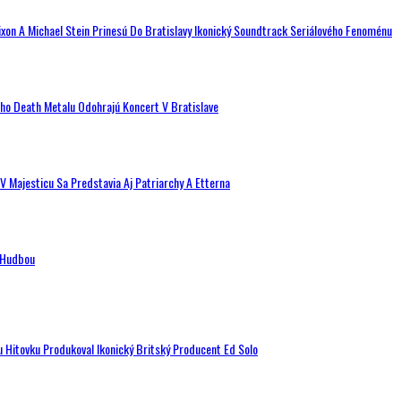
ixon A Michael Stein Prinesú Do Bratislavy Ikonický Soundtrack Seriálového Fenoménu
ého Death Metalu Odohrajú Koncert V Bratislave
V Majesticu Sa Predstavia Aj Patriarchy A Etterna
n Hudbou
u Hitovku Produkoval Ikonický Britský Producent Ed Solo