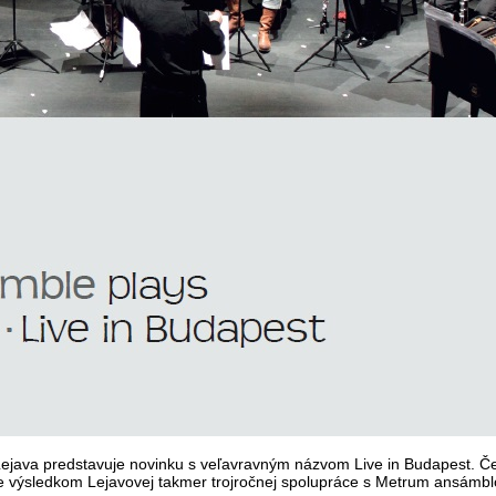
ejava predstavuje novinku s veľavravným názvom Live in Budapest. Čers
e výsledkom Lejavovej takmer trojročnej spolupráce s Metrum ansámbl