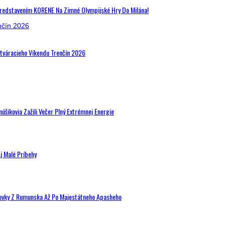
Predstavením KORENE Na Zimné Olympijské Hry Do Milána!
Otváracieho Víkendu Trenčín 2026
šikovia Zažili Večer Plný Extrémnej Energie
j Malé Príbehy
hovky Z Rumunska Až Po Majestátneho Apasheho