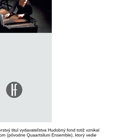
tvý titul vydavateľstva Hudobný fond totiž vznikal
om (pôvodne Quaartsiluni Ensemble), ktorý vedie