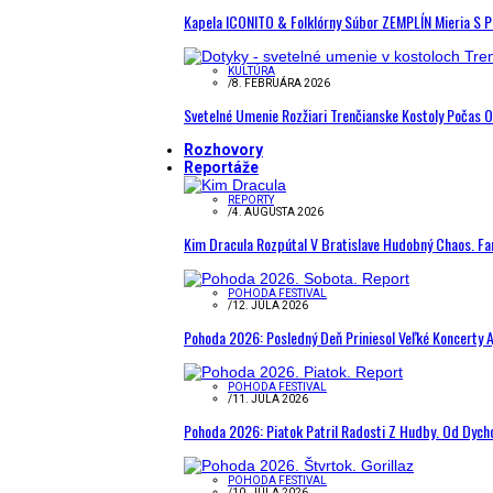
Kapela ICONITO & Folklórny Súbor ZEMPLÍN Mieria S 
KULTÚRA
/
8. FEBRUÁRA 2026
Svetelné Umenie Rozžiari Trenčianske Kostoly Počas 
Rozhovory
Reportáže
REPORTY
/
4. AUGUSTA 2026
Kim Dracula Rozpútal V Bratislave Hudobný Chaos. Fanú
POHODA FESTIVAL
/
12. JÚLA 2026
Pohoda 2026: Posledný Deň Priniesol Veľké Koncerty A
POHODA FESTIVAL
/
11. JÚLA 2026
Pohoda 2026: Piatok Patril Radosti Z Hudby. Od Dyc
POHODA FESTIVAL
/
10. JÚLA 2026