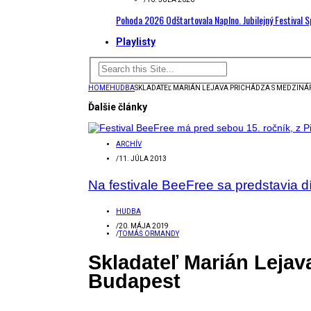
Pohoda 2026 Odštartovala Naplno. Jubilejný Festival 
Playlisty
HOME
HUDBA
SKLADATEĽ MARIÁN LEJAVA PRICHÁDZA S MEDZINÁ
Ďalšie články
ARCHÍV
/
11. JÚLA 2013
Na festivale BeeFree sa predstavia d
HUDBA
/
20. MÁJA 2019
/
TOMÁŠ ORMANDY
Skladateľ Marián Lejav
Budapest