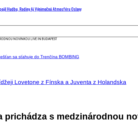
Spojil Hudbu, Rodiny Aj Výnimočnú Atmosféru Oslavy
RODNOU NOVINKOU LIVE IN BUDAPEST
ídžeji Lovetone z Fínska a Juventa z Holandska
a prichádza s medzinárodnou no