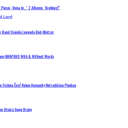
K Piesni „Vojna Je…“ Z Albumu „Krehkosť“
ig Band Ocenila Legenda Bob Mintzer
 Album MANTRAS With & Without Words
de Oslávia Šesť Rokov Komunity Netradičnou Plavbou
ne Otvára Svoje Brány