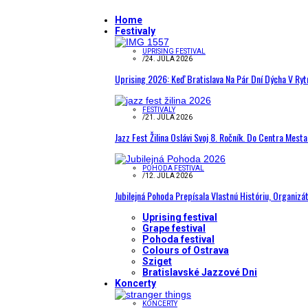
Home
Festivaly
UPRISING FESTIVAL
/
24. JÚLA 2026
Uprising 2026: Keď Bratislava Na Pár Dní Dýcha V R
FESTIVALY
/
21. JÚLA 2026
Jazz Fest Žilina Oslávi Svoj 8. Ročník. Do Centra Mest
POHODA FESTIVAL
/
12. JÚLA 2026
Jubilejná Pohoda Prepísala Vlastnú Históriu, Organizá
Uprising festival
Grape festival
Pohoda festival
Colours of Ostrava
Sziget
Bratislavské Jazzové Dni
Koncerty
KONCERTY