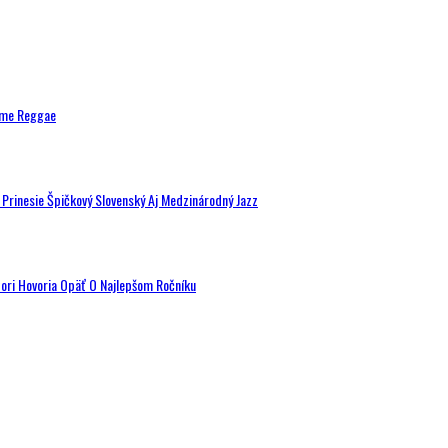
ytme Reggae
a Prinesie Špičkový Slovenský Aj Medzinárodný Jazz
tori Hovoria Opäť O Najlepšom Ročníku