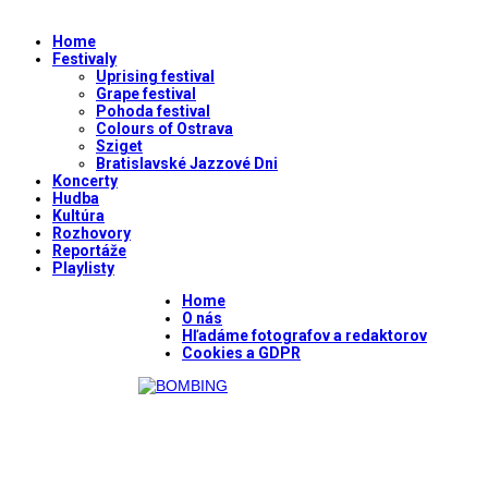
Home
Festivaly
Uprising festival
Grape festival
Pohoda festival
Colours of Ostrava
Sziget
Bratislavské Jazzové Dni
Koncerty
Hudba
Kultúra
Rozhovory
Reportáže
Playlisty
Home
O nás
Hľadáme fotografov a redaktorov
Cookies a GDPR