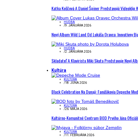
Katka Koščová A Daniel Špiner Predstavujú Videoklip 
HUDBA
/
9. JANUÁRA 2026
Nový Album Wild Land Od Lukáša Oravca: Inovatívny B
HUDBA
/
2. JANUÁRA 2026
Skladateľ A Klavirista Miki Skuta Predstavuje Nový
Kultúra
KULTÚRA
/
18. JÚNA 2026
Black Celebration Na Dunaji: Fanúšikovia Depeche Mo
KULTÚRA
/
26. MÁJA 2026
Kultúrno-Komunitné Centrum BOD Prvého Júna Oficiál
KULTÚRA
/
11. FEBRUÁRA 2026