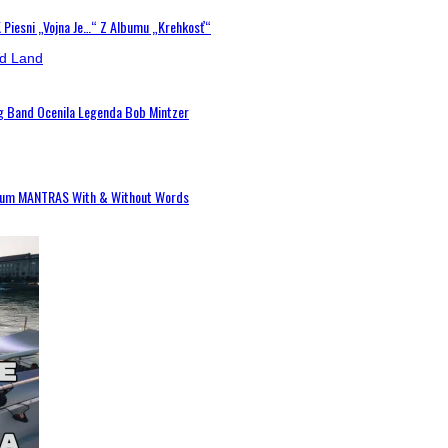
K Piesni „Vojna Je…“ Z Albumu „Krehkosť“
ig Band Ocenila Legenda Bob Mintzer
 Album MANTRAS With & Without Words