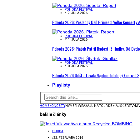
POHODA FESTIVAL
/
12. JÚLA 2026
Pohoda 2026: Posledný Deň Priniesol Veľké Koncerty A
POHODA FESTIVAL
/
11. JÚLA 2026
Pohoda 2026: Piatok Patril Radosti Z Hudby. Od Dyc
POHODA FESTIVAL
/
10. JÚLA 2026
Pohoda 2026 Odštartovala Naplno. Jubilejný Festival 
Playlisty
HOME
KONCERTY
NVMERI VYRÁŽAJÚ NA TOUR DE ♣ AJ S ČERSTVÝM 
Ďalšie články
HUDBA
/
22. FEBRUÁRA 2016