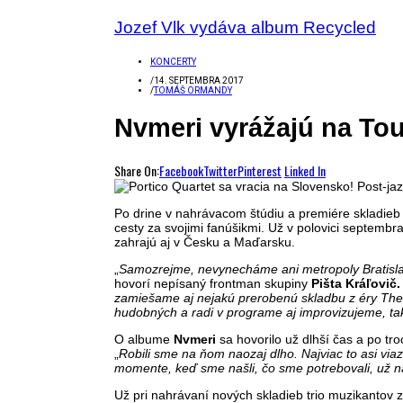
Jozef Vlk vydáva album Recycled
KONCERTY
/
14. SEPTEMBRA 2017
/
TOMÁŠ ORMANDY
Nvmeri vyrážajú na Tour
Share On:
Facebook
Twitter
Pinterest
Linked In
Po drine v nahrávacom štúdiu a premiére skladieb 
cesty za svojimi fanúšikmi. Už v polovici septembr
zahrajú aj v Česku a Maďarsku.
„
Samozrejme, nevynecháme ani metropoly Bratislav
hovorí nepísaný frontman skupiny
Pišta Kráľovič.
zamiešame aj nejakú prerobenú skladbu z éry The 
hudobných a radi v programe aj improvizujeme, ta
O albume
Nvmeri
sa hovorilo už dlhší čas a po tr
„
Robili sme na ňom naozaj dlho. Najviac to asi via
momente, keď sme našli, čo sme potrebovali, už ná
Už pri nahrávaní nových skladieb trio muzikantov zv