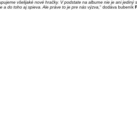
pujeme všelijaké nové hračky. V podstate na albume nie je ani jediný s
a do toho aj spieva. Ale práve to je pre nás výzva,
“ dodáva bubeník
P