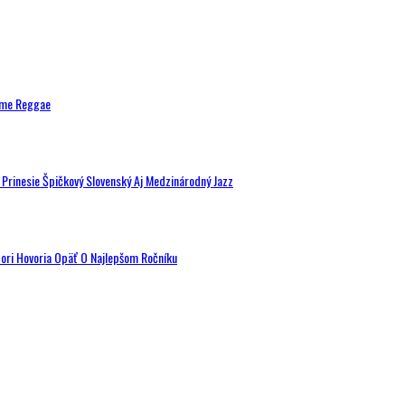
ytme Reggae
a Prinesie Špičkový Slovenský Aj Medzinárodný Jazz
tori Hovoria Opäť O Najlepšom Ročníku