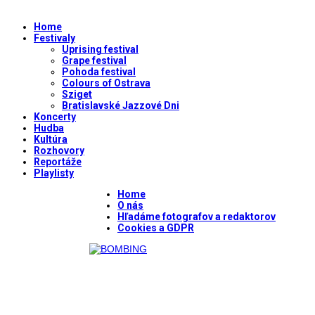
Home
Festivaly
Uprising festival
Grape festival
Pohoda festival
Colours of Ostrava
Sziget
Bratislavské Jazzové Dni
Koncerty
Hudba
Kultúra
Rozhovory
Reportáže
Playlisty
Home
O nás
Hľadáme fotografov a redaktorov
Cookies a GDPR