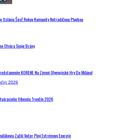
de Oslávia Šesť Rokov Komunity Netradičnou Plavbou
ne Otvára Svoje Brány
Predstavením KORENE Na Zimné Olympijské Hry Do Milána!
Otváracieho Víkendu Trenčín 2026
šikovia Zažili Večer Plný Extrémnej Energie