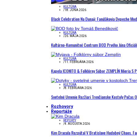
KULTÚRA
/
18. JÚNA 2026
Black Celebration Na Dunaji: Fanúšikovia Depeche Mo
KULTÚRA
/
26. MÁJA 2026
Kultúrno-Komunitné Centrum BOD Prvého Júna Oficiál
KULTÚRA
/
11. FEBRUÁRA 2026
Kapela ICONITO & Folklórny Súbor ZEMPLÍN Mieria S 
KULTÚRA
/
8. FEBRUÁRA 2026
Svetelné Umenie Rozžiari Trenčianske Kostoly Počas 
Rozhovory
Reportáže
REPORTY
/
4. AUGUSTA 2026
Kim Dracula Rozpútal V Bratislave Hudobný Chaos. Fanú