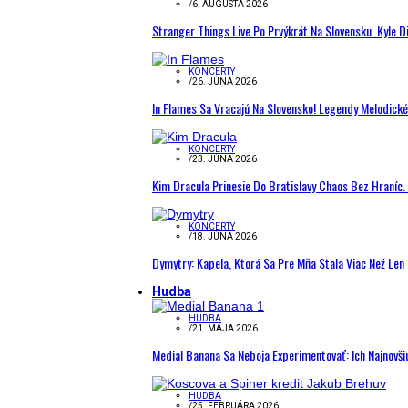
/
6. AUGUSTA 2026
Stranger Things Live Po Prvýkrát Na Slovensku. Kyle D
KONCERTY
/
26. JÚNA 2026
In Flames Sa Vracajú Na Slovensko! Legendy Melodick
KONCERTY
/
23. JÚNA 2026
Kim Dracula Prinesie Do Bratislavy Chaos Bez Hraníc. 
KONCERTY
/
18. JÚNA 2026
Dymytry: Kapela, Ktorá Sa Pre Mňa Stala Viac Než Le
Hudba
HUDBA
/
21. MÁJA 2026
Medial Banana Sa Neboja Experimentovať: Ich Najnovši
HUDBA
/
25. FEBRUÁRA 2026