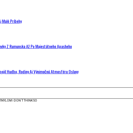
j Malé Príbehy
hovky Z Rumunska Až Po Majestátneho Apasheho
Spojil Hudbu, Rodiny Aj Výnimočnú Atmosféru Oslavy
VINYLOM I DON´T THINK SO