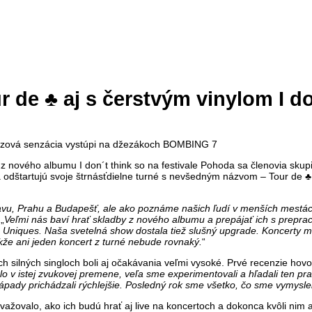
 de ♣ aj s čerstvým vinylom I do
z nového albumu I don´t think so na festivale Pohoda sa členovia skup
a odštartujú svoje štrnásťdielne turné s nevšedným názvom – Tour de ♣
u, Prahu a Budapešť, ale ako poznáme našich ľudí v menších mestách, 
„
Veľmi nás baví hrať skladby z nového albumu a prepájať ich s prepr
Uniques. Naša svetelná show dostala tiež slušný upgrade. Koncerty m
kže ani jeden koncert z turné nebude rovnaký.
“
och silných singloch boli aj očakávania veľmi vysoké. Prvé recenzie hov
zlo v istej zvukovej premene, veľa sme experimentovali a hľadali ten pr
pady prichádzali rýchlejšie. Posledný rok sme všetko, čo sme vymyslel
ažovalo, ako ich budú hrať aj live na koncertoch a dokonca kvôli nim aj