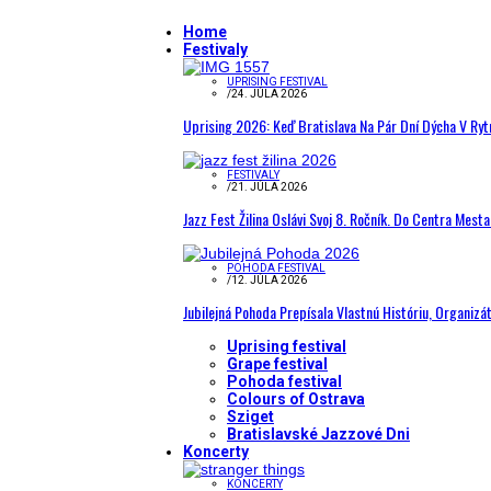
Home
Festivaly
UPRISING FESTIVAL
/
24. JÚLA 2026
Uprising 2026: Keď Bratislava Na Pár Dní Dýcha V R
FESTIVALY
/
21. JÚLA 2026
Jazz Fest Žilina Oslávi Svoj 8. Ročník. Do Centra Mest
POHODA FESTIVAL
/
12. JÚLA 2026
Jubilejná Pohoda Prepísala Vlastnú Históriu, Organizá
Uprising festival
Grape festival
Pohoda festival
Colours of Ostrava
Sziget
Bratislavské Jazzové Dni
Koncerty
KONCERTY