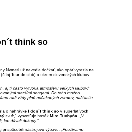
n´t think so
iny Nvmeri už nevedia dočkať, ako opäť vyrazia na
 (čítaj Tour de club) a okrem slovenských klubov
aj tí často vytvoria atmosféru veľkých klubov,
“
acovanými staršími songami. Do toho možno
áme radi vždy plné nečakaných zvratov, našťastie
oria o nahrávke
I don´t think so
v superlatívoch.
avý zvuk
,“ vysvetľuje basák
Miro Tuchyňa.
„
V
i, len dávali dokopy
.“
 prispôsobili nástrojovú výbavu. „
Používame