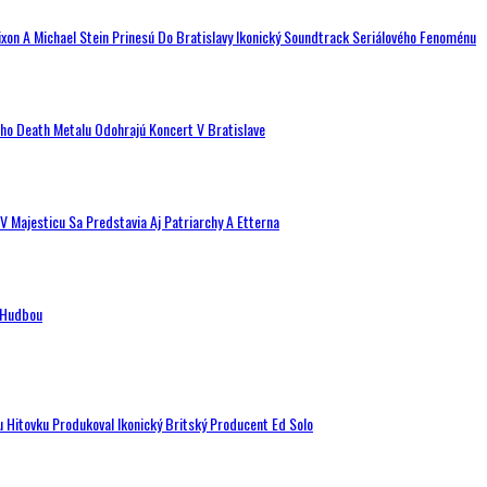
ixon A Michael Stein Prinesú Do Bratislavy Ikonický Soundtrack Seriálového Fenoménu
ého Death Metalu Odohrajú Koncert V Bratislave
V Majesticu Sa Predstavia Aj Patriarchy A Etterna
n Hudbou
u Hitovku Produkoval Ikonický Britský Producent Ed Solo