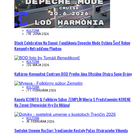
KULTÚRA
/
18. JÚNA 2026
Black Celebration Na Dunaji: Fanúšikovia Depeche Mode Oslávia Šesť Rokov
Komunity Netradičnou Plavbou
KULTÚRA
/
26. MÁJA 2026
Kultúrno-Komunitné Centrum BOD Prvého Júna Oficiálne Otvára Svoje Brány
KULTÚRA
/
11. FEBRUÁRA 2026
Kapela ICONITO & Folklórny Súbor ZEMPLÍN Mieria S Predstavením KORENE
Na Zimné Olympijské Hry Do Milána!
KULTÚRA
/
8. FEBRUÁRA 2026
Svetelné Umenie Rozžiari Trenčianske Kostoly Počas Otváracieho Víkendu