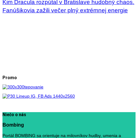
Kim Dracula rozpútal v Bratislave hudobný chaos.
Fanúšikovia zažili večer plný extrémnej energie
Promo
Niečo o nás
Bombing
Portál BOMBING sa orientuje na milovníkov hudby, umenia a