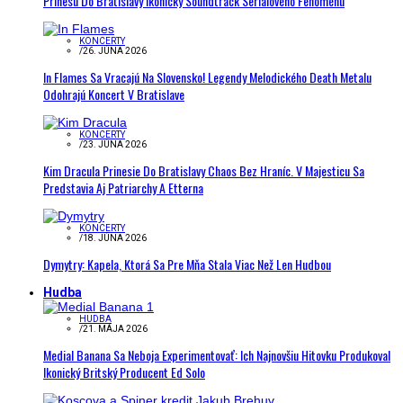
Prinesú Do Bratislavy Ikonický Soundtrack Seriálového Fenoménu
KONCERTY
/
26. JÚNA 2026
In Flames Sa Vracajú Na Slovensko! Legendy Melodického Death Metalu
Odohrajú Koncert V Bratislave
KONCERTY
/
23. JÚNA 2026
Kim Dracula Prinesie Do Bratislavy Chaos Bez Hraníc. V Majesticu Sa
Predstavia Aj Patriarchy A Etterna
KONCERTY
/
18. JÚNA 2026
Dymytry: Kapela, Ktorá Sa Pre Mňa Stala Viac Než Len Hudbou
Hudba
HUDBA
/
21. MÁJA 2026
Medial Banana Sa Neboja Experimentovať: Ich Najnovšiu Hitovku Produkoval
Ikonický Britský Producent Ed Solo