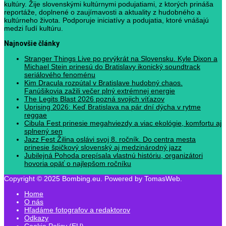
kultúry. Žije slovenskými kultúrnymi podujatiami, z ktorých prináša
reportáže, doplnené o zaujímavosti a aktuality z hudobného a
kultúrneho života. Podporuje iniciatívy a podujatia, ktoré vnášajú
medzi ľudí kultúru.
Najnovšie články
Stranger Things Live po prvýkrát na Slovensku. Kyle Dixon a
Michael Stein prinesú do Bratislavy ikonický soundtrack
seriálového fenoménu
Kim Dracula rozpútal v Bratislave hudobný chaos.
Fanúšikovia zažili večer plný extrémnej energie
The Legits Blast 2026 pozná svojich víťazov
Uprising 2026: Keď Bratislava na pár dní dýcha v rytme
reggae
Cibula Fest prinesie megahviezdy a viac ekológie, komfortu aj
splnený sen
Jazz Fest Žilina oslávi svoj 8. ročník. Do centra mesta
prinesie špičkový slovenský aj medzinárodný jazz
Jubilejná Pohoda prepísala vlastnú históriu, organizátori
hovoria opäť o najlepšom ročníku
Copyright © 2025 Bombing.eu. Powered by TomasWeb.
Home
O nás
Hľadáme fotografov a redaktorov
Odkazy
Cookie Policy (EU)