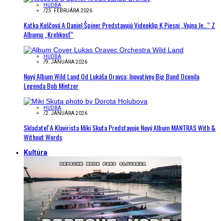
HUDBA
/
25. FEBRUÁRA 2026
Katka Koščová A Daniel Špiner Predstavujú Videoklip K Piesni „Vojna Je…“ Z
Albumu „Krehkosť“
HUDBA
/
9. JANUÁRA 2026
Nový Album Wild Land Od Lukáša Oravca: Inovatívny Big Band Ocenila
Legenda Bob Mintzer
HUDBA
/
2. JANUÁRA 2026
Skladateľ A Klavirista Miki Skuta Predstavuje Nový Album MANTRAS With &
Without Words
Kultúra