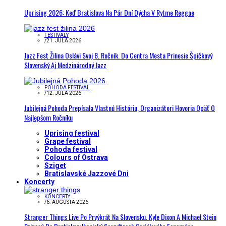
Uprising 2026: Keď Bratislava Na Pár Dní Dýcha V Rytme Reggae
FESTIVALY
/
21. JÚLA 2026
Jazz Fest Žilina Oslávi Svoj 8. Ročník. Do Centra Mesta Prinesie Špičkový
Slovenský Aj Medzinárodný Jazz
POHODA FESTIVAL
/
12. JÚLA 2026
Jubilejná Pohoda Prepísala Vlastnú Históriu, Organizátori Hovoria Opäť O
Najlepšom Ročníku
Uprising festival
Grape festival
Pohoda festival
Colours of Ostrava
Sziget
Bratislavské Jazzové Dni
Koncerty
KONCERTY
/
6. AUGUSTA 2026
Stranger Things Live Po Prvýkrát Na Slovensku. Kyle Dixon A Michael Stein