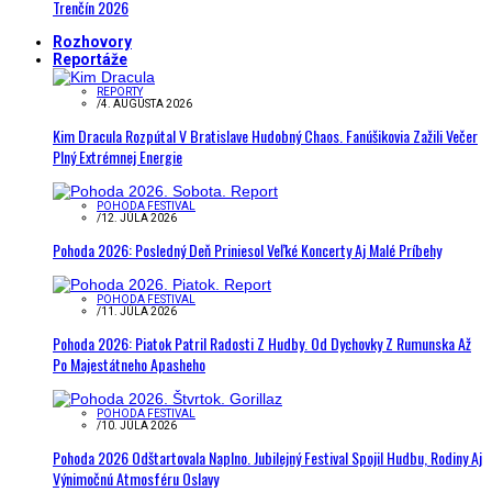
Trenčín 2026
Rozhovory
Reportáže
REPORTY
/
4. AUGUSTA 2026
Kim Dracula Rozpútal V Bratislave Hudobný Chaos. Fanúšikovia Zažili Večer
Plný Extrémnej Energie
POHODA FESTIVAL
/
12. JÚLA 2026
Pohoda 2026: Posledný Deň Priniesol Veľké Koncerty Aj Malé Príbehy
POHODA FESTIVAL
/
11. JÚLA 2026
Pohoda 2026: Piatok Patril Radosti Z Hudby. Od Dychovky Z Rumunska Až
Po Majestátneho Apasheho
POHODA FESTIVAL
/
10. JÚLA 2026
Pohoda 2026 Odštartovala Naplno. Jubilejný Festival Spojil Hudbu, Rodiny Aj
Výnimočnú Atmosféru Oslavy