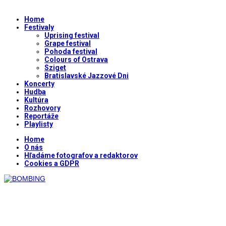
Home
Festivaly
Uprising festival
Grape festival
Pohoda festival
Colours of Ostrava
Sziget
Bratislavské Jazzové Dni
Koncerty
Hudba
Kultúra
Rozhovory
Reportáže
Playlisty
Home
O nás
Hľadáme fotografov a redaktorov
Cookies a GDPR