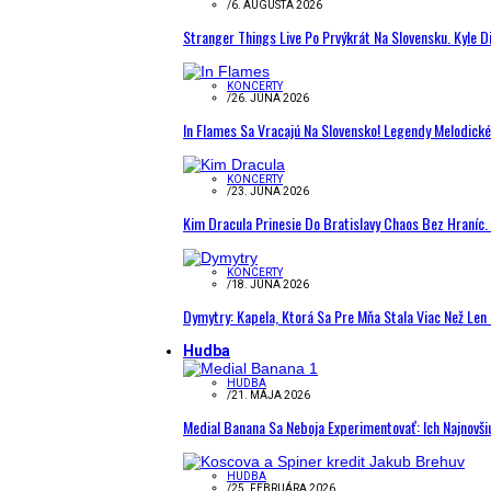
/
6. AUGUSTA 2026
Stranger Things Live Po Prvýkrát Na Slovensku. Kyle D
KONCERTY
/
26. JÚNA 2026
In Flames Sa Vracajú Na Slovensko! Legendy Melodick
KONCERTY
/
23. JÚNA 2026
Kim Dracula Prinesie Do Bratislavy Chaos Bez Hraníc. 
KONCERTY
/
18. JÚNA 2026
Dymytry: Kapela, Ktorá Sa Pre Mňa Stala Viac Než Le
Hudba
HUDBA
/
21. MÁJA 2026
Medial Banana Sa Neboja Experimentovať: Ich Najnovši
HUDBA
/
25. FEBRUÁRA 2026