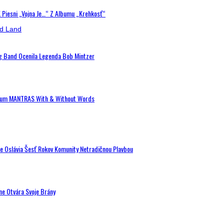
K Piesni „Vojna Je…“ Z Albumu „Krehkosť“
ig Band Ocenila Legenda Bob Mintzer
 Album MANTRAS With & Without Words
de Oslávia Šesť Rokov Komunity Netradičnou Plavbou
ne Otvára Svoje Brány