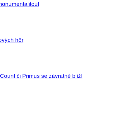
monumentalitou!
lových hôr
 Count či Primus se závratně blíží