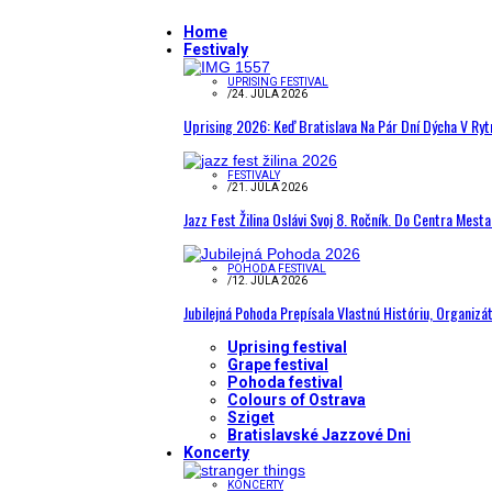
Home
Festivaly
UPRISING FESTIVAL
/
24. JÚLA 2026
Uprising 2026: Keď Bratislava Na Pár Dní Dýcha V R
FESTIVALY
/
21. JÚLA 2026
Jazz Fest Žilina Oslávi Svoj 8. Ročník. Do Centra Mest
POHODA FESTIVAL
/
12. JÚLA 2026
Jubilejná Pohoda Prepísala Vlastnú Históriu, Organizá
Uprising festival
Grape festival
Pohoda festival
Colours of Ostrava
Sziget
Bratislavské Jazzové Dni
Koncerty
KONCERTY