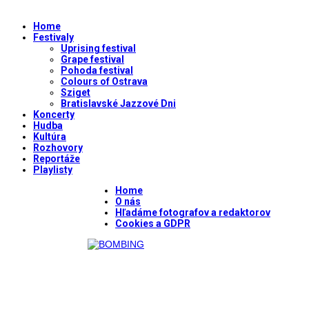
Home
Festivaly
Uprising festival
Grape festival
Pohoda festival
Colours of Ostrava
Sziget
Bratislavské Jazzové Dni
Koncerty
Hudba
Kultúra
Rozhovory
Reportáže
Playlisty
Home
O nás
Hľadáme fotografov a redaktorov
Cookies a GDPR