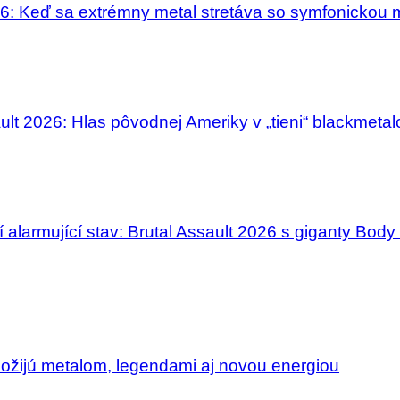
: Keď sa extrémny metal stretáva so symfonickou 
ult 2026: Hlas pôvodnej Ameriky v „tieni“ blackmeta
 alarmující stav: Brutal Assault 2026 s giganty Body
 ožijú metalom, legendami aj novou energiou