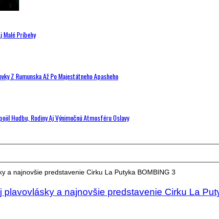
j Malé Príbehy
hovky Z Rumunska Až Po Majestátneho Apasheho
Spojil Hudbu, Rodiny Aj Výnimočnú Atmosféru Oslavy
j plavovlásky a najnovšie predstavenie Cirku La Put