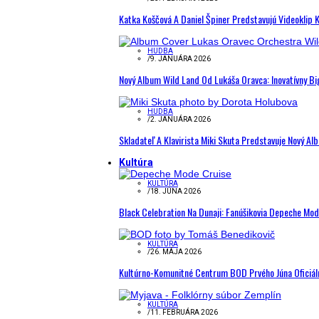
Katka Koščová A Daniel Špiner Predstavujú Videoklip 
HUDBA
/
9. JANUÁRA 2026
Nový Album Wild Land Od Lukáša Oravca: Inovatívny B
HUDBA
/
2. JANUÁRA 2026
Skladateľ A Klavirista Miki Skuta Predstavuje Nový
Kultúra
KULTÚRA
/
18. JÚNA 2026
Black Celebration Na Dunaji: Fanúšikovia Depeche Mo
KULTÚRA
/
26. MÁJA 2026
Kultúrno-Komunitné Centrum BOD Prvého Júna Oficiál
KULTÚRA
/
11. FEBRUÁRA 2026