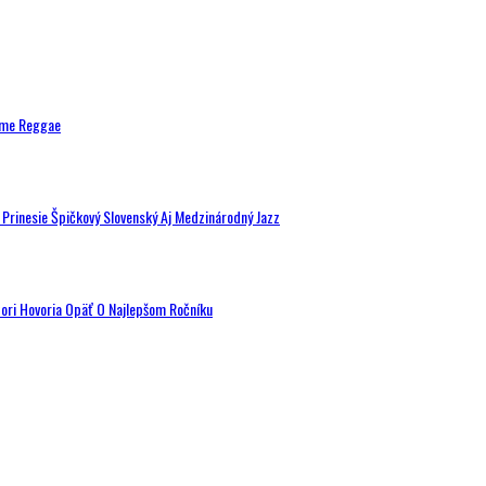
ytme Reggae
a Prinesie Špičkový Slovenský Aj Medzinárodný Jazz
tori Hovoria Opäť O Najlepšom Ročníku