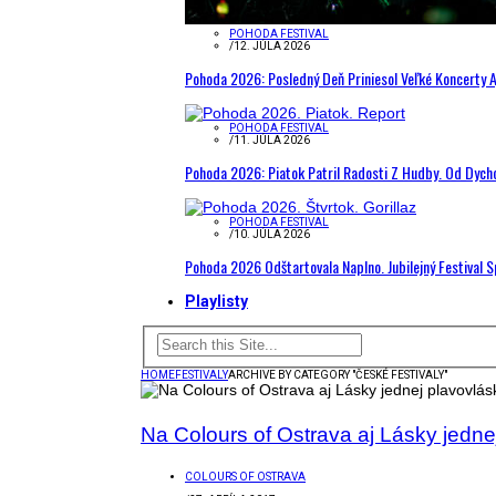
POHODA FESTIVAL
/
12. JÚLA 2026
Pohoda 2026: Posledný Deň Priniesol Veľké Koncerty A
POHODA FESTIVAL
/
11. JÚLA 2026
Pohoda 2026: Piatok Patril Radosti Z Hudby. Od Dyc
POHODA FESTIVAL
/
10. JÚLA 2026
Pohoda 2026 Odštartovala Naplno. Jubilejný Festival 
Playlisty
HOME
FESTIVALY
ARCHIVE BY CATEGORY "ČESKÉ FESTIVALY"
Na Colours of Ostrava aj Lásky jedne
COLOURS OF OSTRAVA