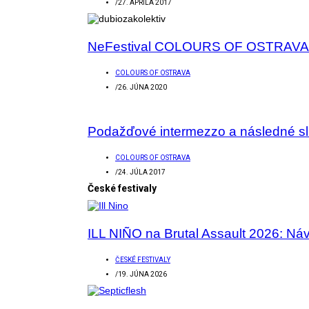
/
27. APRÍLA 2017
NeFestival COLOURS OF OSTRAVA
COLOURS OF OSTRAVA
/
26. JÚNA 2020
Podažďové intermezzo a následné sl
COLOURS OF OSTRAVA
/
24. JÚLA 2017
České festivaly
ILL NIÑO na Brutal Assault 2026: Návr
ČESKÉ FESTIVALY
/
19. JÚNA 2026