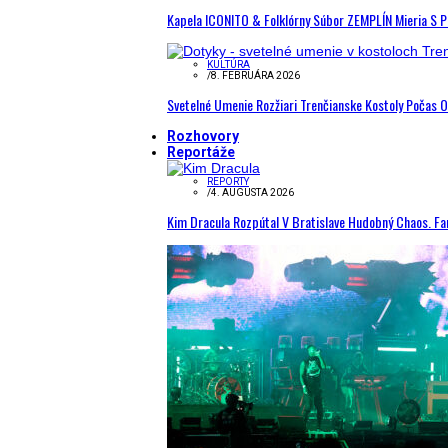
Kapela ICONITO & Folklórny Súbor ZEMPLÍN Mieria S 
KULTÚRA
/
8. FEBRUÁRA 2026
Svetelné Umenie Rozžiari Trenčianske Kostoly Počas 
Rozhovory
Reportáže
REPORTY
/
4. AUGUSTA 2026
Kim Dracula Rozpútal V Bratislave Hudobný Chaos. Fanú