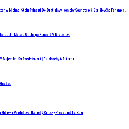
ixon A Michael Stein Prinesú Do Bratislavy Ikonický Soundtrack Seriálového Fenoménu
ého Death Metalu Odohrajú Koncert V Bratislave
V Majesticu Sa Predstavia Aj Patriarchy A Etterna
n Hudbou
u Hitovku Produkoval Ikonický Britský Producent Ed Solo