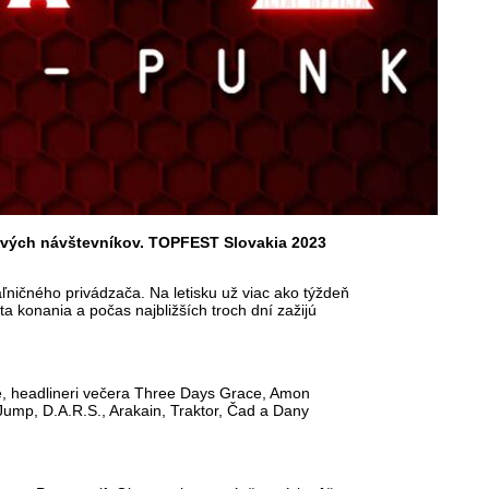
 prvých návštevníkov. TOPFEST Slovakia 2023
aľničného privádzača. Na letisku už viac ako týždeň
a konania a počas najbližších troch dní zažijú
e, headlineri večera Three Days Grace, Amon
Jump, D.A.R.S., Arakain, Traktor, Čad a Dany