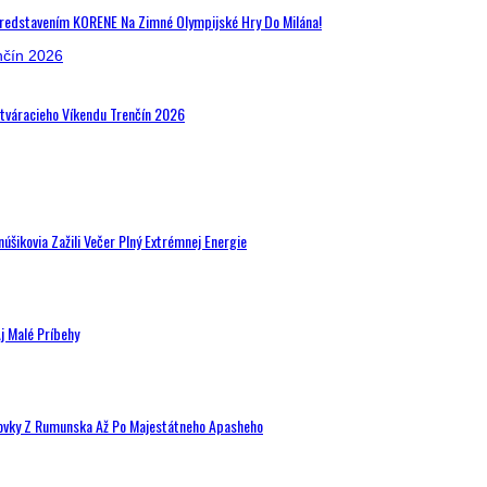
Predstavením KORENE Na Zimné Olympijské Hry Do Milána!
Otváracieho Víkendu Trenčín 2026
šikovia Zažili Večer Plný Extrémnej Energie
j Malé Príbehy
hovky Z Rumunska Až Po Majestátneho Apasheho