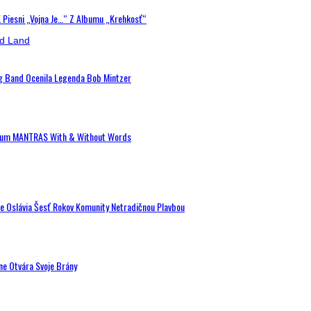
K Piesni „Vojna Je…“ Z Albumu „Krehkosť“
ig Band Ocenila Legenda Bob Mintzer
 Album MANTRAS With & Without Words
de Oslávia Šesť Rokov Komunity Netradičnou Plavbou
ne Otvára Svoje Brány