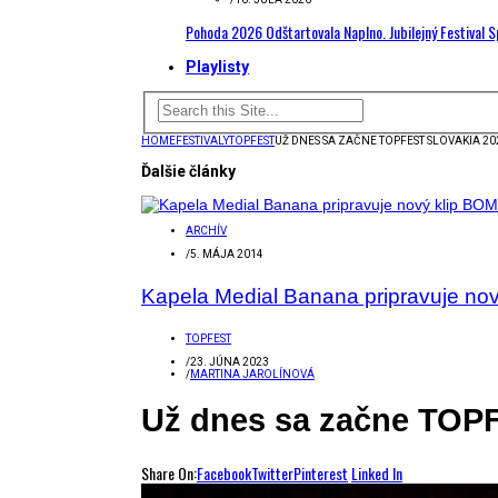
Pohoda 2026 Odštartovala Naplno. Jubilejný Festival 
Playlisty
HOME
FESTIVALY
TOPFEST
UŽ DNES SA ZAČNE TOPFEST SLOVAKIA 20
Ďalšie články
ARCHÍV
/
5. MÁJA 2014
Kapela Medial Banana pripravuje nov
TOPFEST
/
23. JÚNA 2023
/
MARTINA JAROLÍNOVÁ
Už dnes sa začne TOPF
Share On:
Facebook
Twitter
Pinterest
Linked In