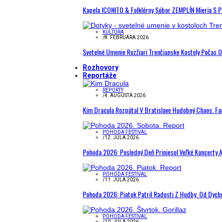
Kapela ICONITO & Folklórny Súbor ZEMPLÍN Mieria S 
KULTÚRA
/
8. FEBRUÁRA 2026
Svetelné Umenie Rozžiari Trenčianske Kostoly Počas 
Rozhovory
Reportáže
REPORTY
/
4. AUGUSTA 2026
Kim Dracula Rozpútal V Bratislave Hudobný Chaos. Fanú
POHODA FESTIVAL
/
12. JÚLA 2026
Pohoda 2026: Posledný Deň Priniesol Veľké Koncerty A
POHODA FESTIVAL
/
11. JÚLA 2026
Pohoda 2026: Piatok Patril Radosti Z Hudby. Od Dyc
POHODA FESTIVAL
/
10. JÚLA 2026