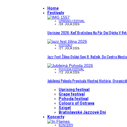
Home
Festivaly
UPRISING FESTIVAL
/
24. JÚLA 2026
Uprising 2026: Keď Bratislava Na Pár Dní Dýcha V R
FESTIVALY
/
21. JÚLA 2026
Jazz Fest Žilina Oslávi Svoj 8. Ročník. Do Centra Mest
POHODA FESTIVAL
/
12. JÚLA 2026
Jubilejná Pohoda Prepísala Vlastnú Históriu, Organizá
Uprising festival
Grape festival
Pohoda festival
Colours of Ostrava
Sziget
Bratislavské Jazzové Dni
Koncerty
KONCERTY