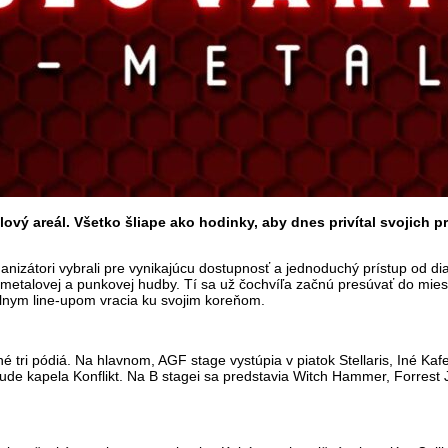
lový areál. Všetko šliape ako hodinky, aby dnes privítal svojich
rganizátori vybrali pre vynikajúcu dostupnosť a jednoduchý prístup od di
 metalovej a punkovej hudby. Tí sa už čochvíľa začnú presúvať do miest
álnym line-upom vracia ku svojim koreňom.
ri pódiá. Na hlavnom, AGF stage vystúpia v piatok Stellaris, Iné Kaf
de kapela Konflikt. Na B stagei sa predstavia Witch Hammer, Forrest 