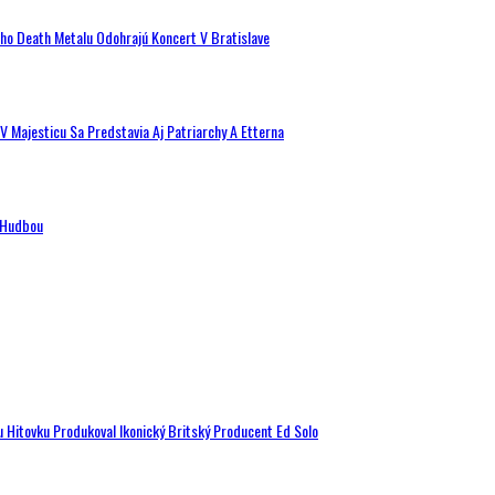
ého Death Metalu Odohrajú Koncert V Bratislave
V Majesticu Sa Predstavia Aj Patriarchy A Etterna
n Hudbou
u Hitovku Produkoval Ikonický Britský Producent Ed Solo