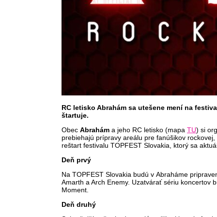
RC letisko Abrahám sa utešene mení na festiva
štartuje.
Obec
Abrahám
a jeho RC letisko (mapa
TU
) si o
prebiehajú prípravy areálu pre fanúšikov rockovej,
reštart festivalu TOPFEST Slovakia, ktorý sa aktu
Deň prvý
Na TOPFEST Slovakia budú v Abraháme pripravené t
Amarth a Arch Enemy. Uzatvárať sériu koncertov bu
Moment.
Deň druhý