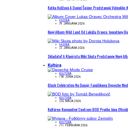
Katka Koščová A Daniel Špiner Predstavujú Videoklip 
HUDBA
/
9. JANUÁRA 2026
Nový Album Wild Land Od Lukáša Oravca: Inovatívny B
HUDBA
/
2. JANUÁRA 2026
Skladateľ A Klavirista Miki Skuta Predstavuje Nový
Kultúra
KULTÚRA
/
18. JÚNA 2026
Black Celebration Na Dunaji: Fanúšikovia Depeche Mo
KULTÚRA
/
26. MÁJA 2026
Kultúrno-Komunitné Centrum BOD Prvého Júna Oficiál
KULTÚRA
/
11. FEBRUÁRA 2026