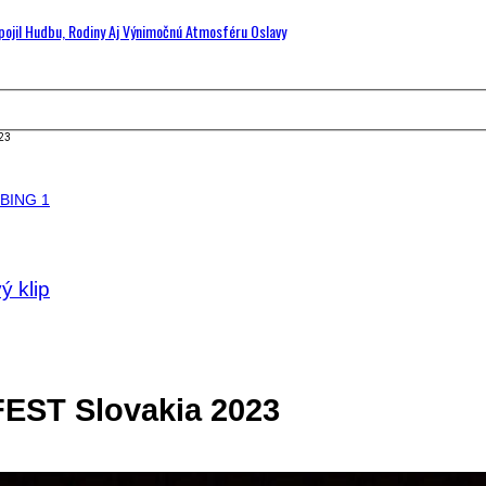
Spojil Hudbu, Rodiny Aj Výnimočnú Atmosféru Oslavy
23
ý klip
EST Slovakia 2023