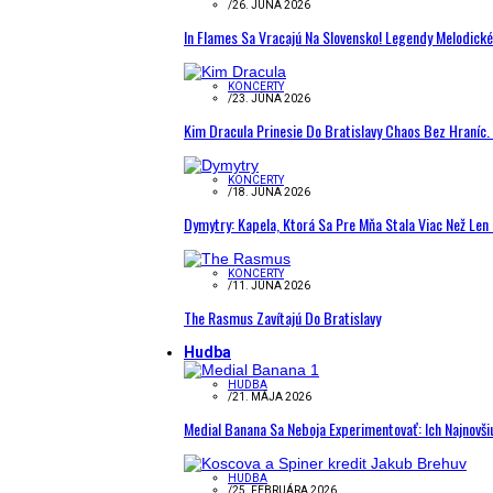
/
26. JÚNA 2026
In Flames Sa Vracajú Na Slovensko! Legendy Melodick
KONCERTY
/
23. JÚNA 2026
Kim Dracula Prinesie Do Bratislavy Chaos Bez Hraníc. 
KONCERTY
/
18. JÚNA 2026
Dymytry: Kapela, Ktorá Sa Pre Mňa Stala Viac Než Le
KONCERTY
/
11. JÚNA 2026
The Rasmus Zavítajú Do Bratislavy
Hudba
HUDBA
/
21. MÁJA 2026
Medial Banana Sa Neboja Experimentovať: Ich Najnovši
HUDBA
/
25. FEBRUÁRA 2026