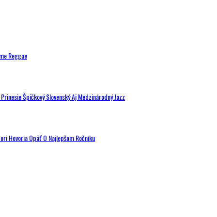
ytme Reggae
a Prinesie Špičkový Slovenský Aj Medzinárodný Jazz
tori Hovoria Opäť O Najlepšom Ročníku