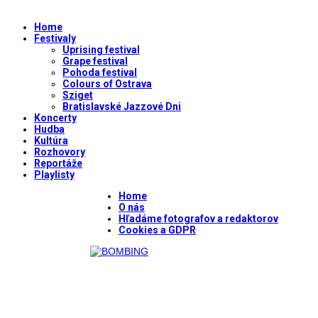
Home
Festivaly
Uprising festival
Grape festival
Pohoda festival
Colours of Ostrava
Sziget
Bratislavské Jazzové Dni
Koncerty
Hudba
Kultúra
Rozhovory
Reportáže
Playlisty
Home
O nás
Hľadáme fotografov a redaktorov
Cookies a GDPR