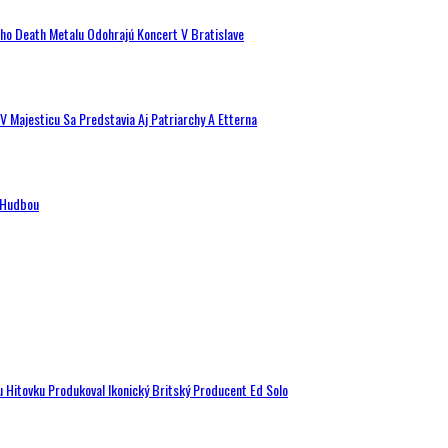
ého Death Metalu Odohrajú Koncert V Bratislave
V Majesticu Sa Predstavia Aj Patriarchy A Etterna
n Hudbou
u Hitovku Produkoval Ikonický Britský Producent Ed Solo