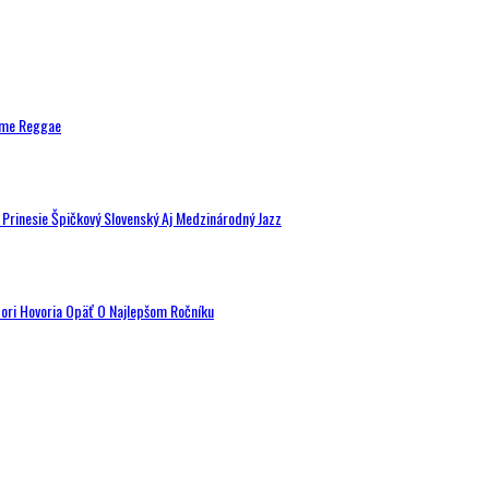
ytme Reggae
a Prinesie Špičkový Slovenský Aj Medzinárodný Jazz
tori Hovoria Opäť O Najlepšom Ročníku