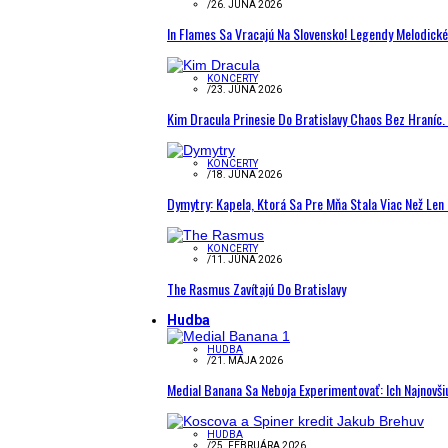
/
26. JÚNA 2026
In Flames Sa Vracajú Na Slovensko! Legendy Melodick
KONCERTY
/
23. JÚNA 2026
Kim Dracula Prinesie Do Bratislavy Chaos Bez Hraníc. 
KONCERTY
/
18. JÚNA 2026
Dymytry: Kapela, Ktorá Sa Pre Mňa Stala Viac Než Le
KONCERTY
/
11. JÚNA 2026
The Rasmus Zavítajú Do Bratislavy
Hudba
HUDBA
/
21. MÁJA 2026
Medial Banana Sa Neboja Experimentovať: Ich Najnovši
HUDBA
/
25. FEBRUÁRA 2026