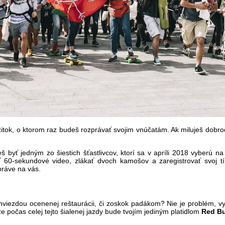
žitok, o ktorom raz budeš rozprávať svojim vnúčatám. Ak miluješ dobro
š byť jedným zo šiestich šťastlivcov, ktorí sa v apríli 2018 vyberú na 
čiť 60-sekundové video, zlákať dvoch kamošov a zaregistrovať svoj 
 práve na vás.
viezdou ocenenej reštaurácii, či zoskok padákom? Nie je problém, vy
že počas celej tejto šialenej jazdy bude tvojím jediným platidlom
Red Bu