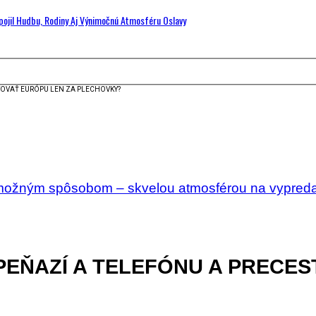
Spojil Hudbu, Rodiny Aj Výnimočnú Atmosféru Oslavy
STOVAŤ EURÓPU LEN ZA PLECHOVKY?
 možným spôsobom – skvelou atmosférou na vypreda
 PEŇAZÍ A TELEFÓNU A PRECE