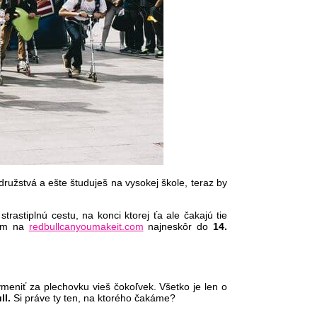
družstvá a ešte študuješ na vysokej škole, teraz by
strastiplnú cestu, na konci ktorej ťa ale čakajú tie
tím na
redbullcanyoumakeit.com
najneskôr do
14.
meniť za plechovku vieš čokoľvek. Všetko je len o
ll.
Si práve ty ten, na ktorého čakáme?