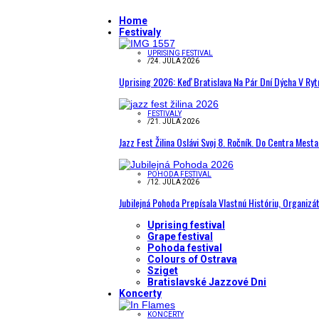
Home
Festivaly
UPRISING FESTIVAL
/
24. JÚLA 2026
Uprising 2026: Keď Bratislava Na Pár Dní Dýcha V R
FESTIVALY
/
21. JÚLA 2026
Jazz Fest Žilina Oslávi Svoj 8. Ročník. Do Centra Mest
POHODA FESTIVAL
/
12. JÚLA 2026
Jubilejná Pohoda Prepísala Vlastnú Históriu, Organizá
Uprising festival
Grape festival
Pohoda festival
Colours of Ostrava
Sziget
Bratislavské Jazzové Dni
Koncerty
KONCERTY