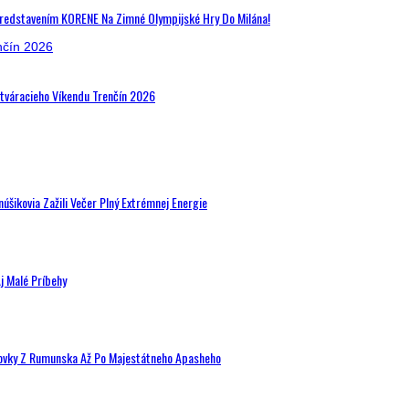
Predstavením KORENE Na Zimné Olympijské Hry Do Milána!
Otváracieho Víkendu Trenčín 2026
šikovia Zažili Večer Plný Extrémnej Energie
j Malé Príbehy
hovky Z Rumunska Až Po Majestátneho Apasheho