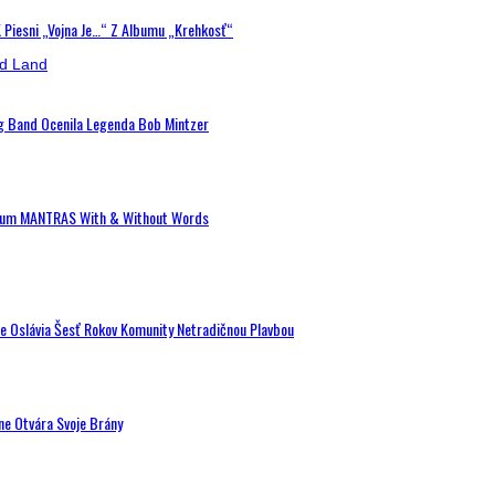
K Piesni „Vojna Je…“ Z Albumu „Krehkosť“
ig Band Ocenila Legenda Bob Mintzer
 Album MANTRAS With & Without Words
de Oslávia Šesť Rokov Komunity Netradičnou Plavbou
ne Otvára Svoje Brány