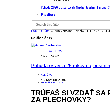
Pohoda 2026 Odštartovala Naplno. Jubilejný Festival 
Playlisty
HOME
KULTÚRA
TRÚFAŠ SI VZDAŤ SA PEŇAZÍ A TELEFÓNU A PRECE
Ďalšie články
POHODA FESTIVAL
/
15. JÚLA 2022
Pohoda oslávila 25 rokov najlepším
KULTÚRA
/
16. NOVEMBRA 2017
/
TOMÁŠ ORMANDY
TRÚFAŠ SI VZDAŤ SA
ZA PLECHOVKY?