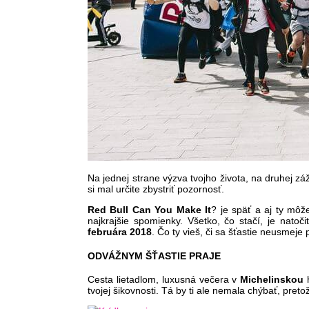
Na jednej strane výzva tvojho života, na druhej zá
si mal určite zbystriť pozornosť.
Red Bull Can You Make It
? je späť a aj ty môže
najkrajšie spomienky. Všetko, čo stačí, je nato
februára 2018
. Čo ty vieš, či sa šťastie neusmeje
ODVÁŽNYM ŠŤASTIE PRAJE
Cesta lietadlom, luxusná večera v
Michelinskou
h
tvojej šikovnosti. Tá by ti ale nemala chýbať, preto