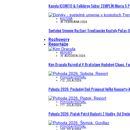
Kapela ICONITO & Folklórny Súbor ZEMPLÍN Mieria S 
KULTÚRA
/
8. FEBRUÁRA 2026
Svetelné Umenie Rozžiari Trenčianske Kostoly Počas 
Rozhovory
Reportáže
REPORTY
/
4. AUGUSTA 2026
Kim Dracula Rozpútal V Bratislave Hudobný Chaos. Fanú
POHODA FESTIVAL
/
12. JÚLA 2026
Pohoda 2026: Posledný Deň Priniesol Veľké Koncerty A
POHODA FESTIVAL
/
11. JÚLA 2026
Pohoda 2026: Piatok Patril Radosti Z Hudby. Od Dyc
POHODA FESTIVAL
/
10. JÚLA 2026