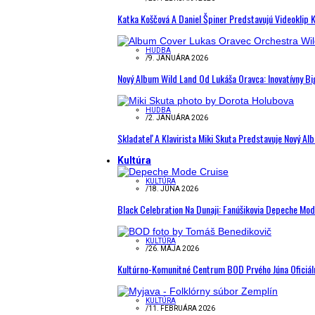
Katka Koščová A Daniel Špiner Predstavujú Videoklip 
HUDBA
/
9. JANUÁRA 2026
Nový Album Wild Land Od Lukáša Oravca: Inovatívny B
HUDBA
/
2. JANUÁRA 2026
Skladateľ A Klavirista Miki Skuta Predstavuje Nový
Kultúra
KULTÚRA
/
18. JÚNA 2026
Black Celebration Na Dunaji: Fanúšikovia Depeche Mo
KULTÚRA
/
26. MÁJA 2026
Kultúrno-Komunitné Centrum BOD Prvého Júna Oficiál
KULTÚRA
/
11. FEBRUÁRA 2026