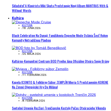
Skladateľ A Klavirista Miki Skuta Predstavuje Nový Album MANTRAS With &
Without Words
Kultúra
KULTÚRA
/
18. JÚNA 2026
Black Celebration Na Dunaji: Fanúšikovia Depeche Mode Oslávia Šesť Rokov
Komunity Netradičnou Plavbou
KULTÚRA
/
26. MÁJA 2026
Kultúrno-Komunitné Centrum BOD Prvého Júna Oficiálne Otvára Svoje Brány
KULTÚRA
/
11. FEBRUÁRA 2026
Kapela ICONITO & Folklórny Súbor ZEMPLÍN Mieria S Predstavením KORENE
Na Zimné Olympijské Hry Do Milána!
KULTÚRA
/
8. FEBRUÁRA 2026
Svetelné Umenie Rozžiari Trenčianske Kostoly Počas Otváracieho Víkendu