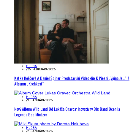
HUDBA
/
25. FEBRUÁRA 2026
Katka Koščová A Daniel Špiner Predstavujú Videoklip K Piesni „Vojna Je…“ Z
Albumu „Krehkosť“
HUDBA
/
9. JANUÁRA 2026
Nový Album Wild Land Od Lukáša Oravca: Inovatívny Big Band Ocenila
Legenda Bob Mintzer
HUDBA
/
2. JANUÁRA 2026