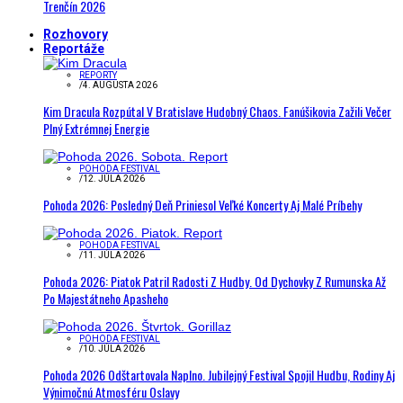
Trenčín 2026
Rozhovory
Reportáže
REPORTY
/
4. AUGUSTA 2026
Kim Dracula Rozpútal V Bratislave Hudobný Chaos. Fanúšikovia Zažili Večer
Plný Extrémnej Energie
POHODA FESTIVAL
/
12. JÚLA 2026
Pohoda 2026: Posledný Deň Priniesol Veľké Koncerty Aj Malé Príbehy
POHODA FESTIVAL
/
11. JÚLA 2026
Pohoda 2026: Piatok Patril Radosti Z Hudby. Od Dychovky Z Rumunska Až
Po Majestátneho Apasheho
POHODA FESTIVAL
/
10. JÚLA 2026
Pohoda 2026 Odštartovala Naplno. Jubilejný Festival Spojil Hudbu, Rodiny Aj
Výnimočnú Atmosféru Oslavy