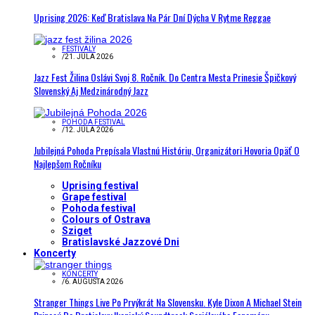
Uprising 2026: Keď Bratislava Na Pár Dní Dýcha V Rytme Reggae
FESTIVALY
/
21. JÚLA 2026
Jazz Fest Žilina Oslávi Svoj 8. Ročník. Do Centra Mesta Prinesie Špičkový
Slovenský Aj Medzinárodný Jazz
POHODA FESTIVAL
/
12. JÚLA 2026
Jubilejná Pohoda Prepísala Vlastnú Históriu, Organizátori Hovoria Opäť O
Najlepšom Ročníku
Uprising festival
Grape festival
Pohoda festival
Colours of Ostrava
Sziget
Bratislavské Jazzové Dni
Koncerty
KONCERTY
/
6. AUGUSTA 2026
Stranger Things Live Po Prvýkrát Na Slovensku. Kyle Dixon A Michael Stein