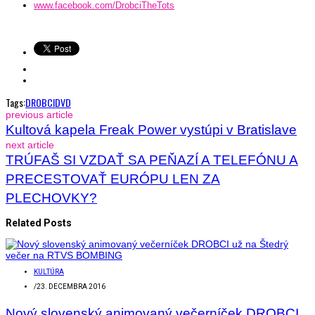
www.facebook.com/DrobciTheTots
Tags:
DROBCI
DVD
previous article
Kultová kapela Freak Power vystúpi v Bratislave
next article
TRÚFAŠ SI VZDAŤ SA PEŇAZÍ A TELEFÓNU A
PRECESTOVAŤ EURÓPU LEN ZA
PLECHOVKY?
Related Posts
KULTÚRA
/
23. DECEMBRA 2016
Nový slovenský animovaný večerníček DROBCI