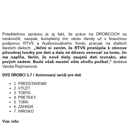
Potešiteľnou správou je aj fakt, že práce na DROBCOCH sa
neskončili, naopak, kompletný tím okolo Vandy už s finančnou
podporou RTVS a Audiovizuálneho fondu pracuje na ďalších
šiestich dieloch.
„Veľmi si cením, že RTVS pristúpila k obnove
pôvodnej tvorby pre deti a dala mi dôveru venovať sa tomu, čo
ma napĺňa. Verím, že nové diely zaujmú deti rovnako, ako
prvých sedem.
Budú však musieť ešte chvíľu počkať,“
dodáva
Vanda Raýmanová.
DVD DROBCI 1-7 / Animovaný seriál pre deti
1. PREDSTAVENIE
2. VÝLET
3. TORTA
4. PRETEKY
5. TÚRA
6. ZÁHADA
7. IHRISKO
Viac info: