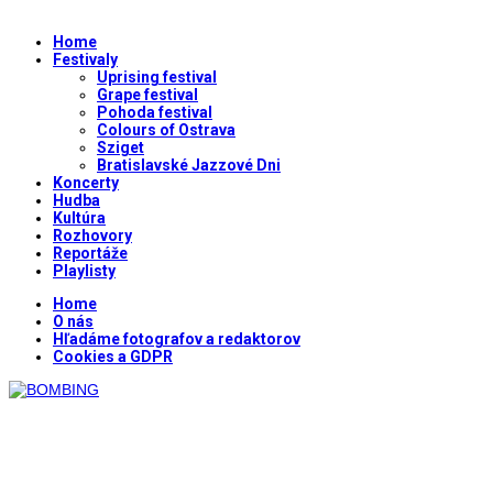
Home
Festivaly
Uprising festival
Grape festival
Pohoda festival
Colours of Ostrava
Sziget
Bratislavské Jazzové Dni
Koncerty
Hudba
Kultúra
Rozhovory
Reportáže
Playlisty
Home
O nás
Hľadáme fotografov a redaktorov
Cookies a GDPR