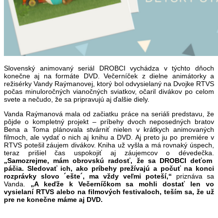
Slovenský animovaný seriál DROBCI vychádza v týchto dňoch
konečne aj na formáte DVD. Večerníček z dielne animátorky a
režisérky Vandy Raýmanovej, ktorý bol odvysielaný na Dvojke RTVS
počas minuloročných vianočných sviatkov, očaril divákov po celom
svete a nečudo, že sa pripravujú aj ďalšie diely.
Vanda Raýmanová mala od začiatku práce na seriáli predstavu, že
pôjde o kompletný projekt – príbehy dvoch neposedných bratov
Bena a Toma plánovala stvárniť nielen v krátkych animovaných
filmoch, ale vydať o nich aj knihu a DVD. Aj preto ju po premiére v
RTVS potešil záujem divákov. Kniha už vyšla a má rovnaký úspech,
teraz prišiel čas uspokojiť aj záujemcov o dévedečka.
„Samozrejme, mám obrovskú radosť, že sa DROBCI deťom
páčia. Sledovať ich, ako príbehy prežívajú a počuť na konci
rozprávky slovo ´ešte´, ma vždy veľmi poteší,“
priznáva sa
Vanda.
„A keďže k
Večerníčkom sa mohli dostať len vo
vysielaní RTVS alebo na filmových festivaloch, teším sa, že už
pre ne konečne máme aj DVD.