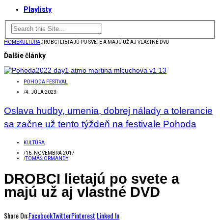
Playlisty
HOME
KULTÚRA
DROBCI LIETAJÚ PO SVETE A MAJÚ UŽ AJ VLASTNÉ DVD
Ďalšie články
POHODA FESTIVAL
/
4. JÚLA 2023
Oslava hudby, umenia, dobrej nálady a tolerancie
sa začne už tento týždeň na festivale Pohoda
KULTÚRA
/
16. NOVEMBRA 2017
/
TOMÁŠ ORMANDY
DROBCI lietajú po svete a
majú už aj vlastné DVD
Share On:
Facebook
Twitter
Pinterest
Linked In