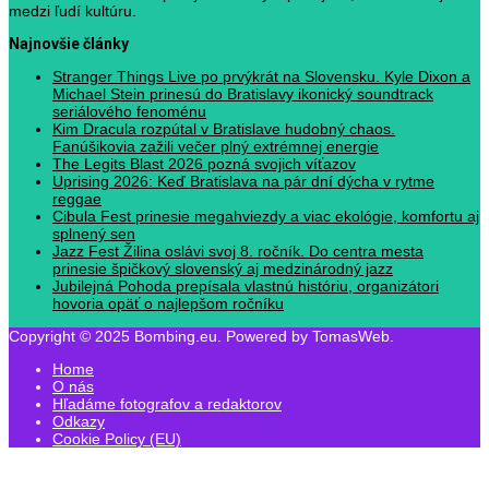
medzi ľudí kultúru.
Najnovšie články
Stranger Things Live po prvýkrát na Slovensku. Kyle Dixon a
Michael Stein prinesú do Bratislavy ikonický soundtrack
seriálového fenoménu
Kim Dracula rozpútal v Bratislave hudobný chaos.
Fanúšikovia zažili večer plný extrémnej energie
The Legits Blast 2026 pozná svojich víťazov
Uprising 2026: Keď Bratislava na pár dní dýcha v rytme
reggae
Cibula Fest prinesie megahviezdy a viac ekológie, komfortu aj
splnený sen
Jazz Fest Žilina oslávi svoj 8. ročník. Do centra mesta
prinesie špičkový slovenský aj medzinárodný jazz
Jubilejná Pohoda prepísala vlastnú históriu, organizátori
hovoria opäť o najlepšom ročníku
Copyright © 2025 Bombing.eu. Powered by TomasWeb.
Home
O nás
Hľadáme fotografov a redaktorov
Odkazy
Cookie Policy (EU)