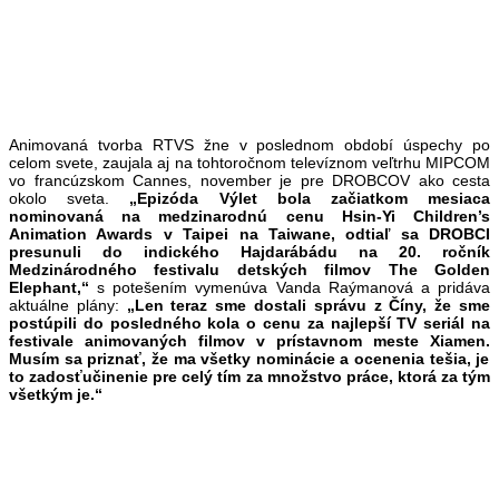
Animovaná tvorba RTVS žne v poslednom období úspechy po
celom svete, zaujala aj na tohtoročnom televíznom veľtrhu MIPCOM
vo francúzskom Cannes, november je pre DROBCOV ako cesta
okolo sveta.
„Epizóda Výlet bola začiatkom mesiaca
nominovaná na medzinarodnú cenu Hsin-Yi Children’s
Animation Awards v Taipei na Taiwane, odtiaľ sa DROBCI
presunuli do indického Hajdarábádu na 20. ročník
Medzinárodného festivalu detských filmov The Golden
Elephant,“
s potešením vymenúva Vanda Raýmanová a pridáva
aktuálne plány:
„Len teraz sme dostali správu z Číny, že sme
postúpili do posledného kola o cenu za najlepší TV
seriál na
festivale animovaných filmov v prístavnom meste Xiamen.
Musím sa priznať, že ma všetky nominácie a ocenenia tešia, je
to zadosťučinenie pre celý tím za
množstvo práce, ktorá za tým
všetkým je.“