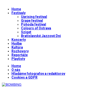
Home
Festivaly
Uprising festival
Grape festival
Pohoda festival
Colours of Ostrava
Sziget
Bratislavské Jazzové Dni
Koncerty
Hudba
Kultúra
Rozhovory
Reportáže
Playlisty
Home
O nás
Hľadáme fotografov a redaktorov
Cookies a GDPR