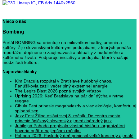
Niečo o nás
Bombing
Portál BOMBING sa orientuje na milovníkov hudby, umenia a
kultúry. Žije slovenskými kultúrnymi podujatiami, z ktorých prináša
reportáže, doplnené o zaujímavosti a aktuality z hudobného a
kultúrneho života. Podporuje iniciatívy a podujatia, ktoré vnášajú
medzi ľudí kultúru.
Najnovšie články
Kim Dracula rozpútal v Bratislave hudobný chaos.
Fanúšikovia zažili večer plný extrémnej energie
The Legits Blast 2026 pozná svojich víťazov
Uprising 2026: Keď Bratislava na pár dní dýcha v rytme
reggae
Cibula Fest prinesie megahviezdy a viac ekológie, komfortu aj
splnený sen
Jazz Fest Žilina oslávi svoj 8. ročník. Do centra mesta
prinesie špičkový slovenský aj medzinárodný jazz
Jubilejná Pohoda prepísala vlastnú históriu, organizátori
hovoria opäť o najlepšom ročníku
Pohoda 2026: Posledný deň priniesol veľké koncerty aj malé