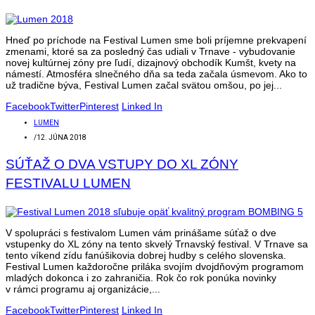
Hneď po príchode na Festival Lumen sme boli príjemne prekvapení
zmenami, ktoré sa za posledný čas udiali v Trnave - vybudovanie
novej kultúrnej zóny pre ľudí, dizajnový obchodík Kumšt, kvety na
námestí. Atmosféra slnečného dňa sa teda začala úsmevom. Ako to
už tradične býva, Festival Lumen začal svätou omšou, po jej...
Facebook
Twitter
Pinterest
Linked In
LUMEN
/
12. JÚNA 2018
SÚŤAŽ O DVA VSTUPY DO XL ZÓNY
FESTIVALU LUMEN
V spolupráci s festivalom Lumen vám prinášame súťaž o dve
vstupenky do XL zóny na tento skvelý Trnavský festival. V Trnave sa
tento víkend zídu fanúšikovia dobrej hudby s celého slovenska.
Festival Lumen každoročne priláka svojím dvojdňovým programom
mladých dokonca i zo zahraničia. Rok čo rok ponúka novinky
v rámci programu aj organizácie,...
Facebook
Twitter
Pinterest
Linked In