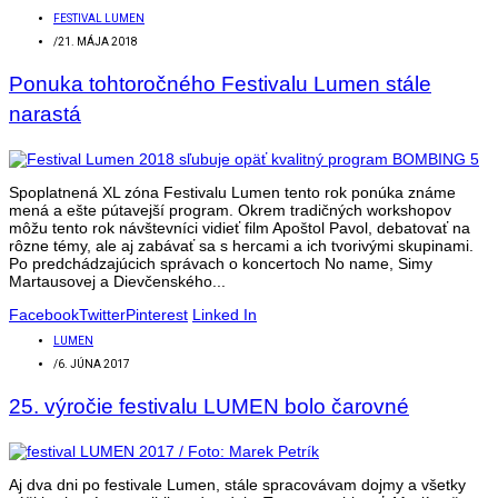
FESTIVAL LUMEN
/
21. MÁJA 2018
Ponuka tohtoročného Festivalu Lumen stále
narastá
Spoplatnená XL zóna Festivalu Lumen tento rok ponúka známe
mená a ešte pútavejší program. Okrem tradičných workshopov
môžu tento rok návštevníci vidieť film Apoštol Pavol, debatovať na
rôzne témy, ale aj zabávať sa s hercami a ich tvorivými skupinami.
Po predchádzajúcich správach o koncertoch No name, Simy
Martausovej a Dievčenského...
Facebook
Twitter
Pinterest
Linked In
LUMEN
/
6. JÚNA 2017
25. výročie festivalu LUMEN bolo čarovné
Aj dva dni po festivale Lumen, stále spracovávam dojmy a všetky