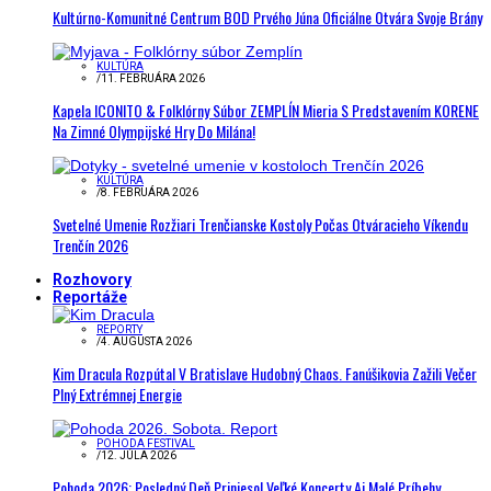
Kultúrno-Komunitné Centrum BOD Prvého Júna Oficiálne Otvára Svoje Brány
KULTÚRA
/
11. FEBRUÁRA 2026
Kapela ICONITO & Folklórny Súbor ZEMPLÍN Mieria S Predstavením KORENE
Na Zimné Olympijské Hry Do Milána!
KULTÚRA
/
8. FEBRUÁRA 2026
Svetelné Umenie Rozžiari Trenčianske Kostoly Počas Otváracieho Víkendu
Trenčín 2026
Rozhovory
Reportáže
REPORTY
/
4. AUGUSTA 2026
Kim Dracula Rozpútal V Bratislave Hudobný Chaos. Fanúšikovia Zažili Večer
Plný Extrémnej Energie
POHODA FESTIVAL
/
12. JÚLA 2026
Pohoda 2026: Posledný Deň Priniesol Veľké Koncerty Aj Malé Príbehy