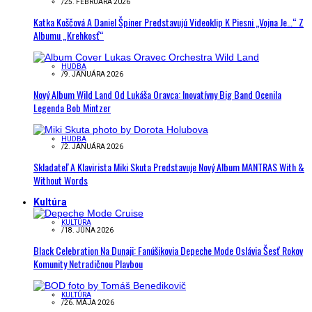
/
25. FEBRUÁRA 2026
Katka Koščová A Daniel Špiner Predstavujú Videoklip K Piesni „Vojna Je…“ Z
Albumu „Krehkosť“
HUDBA
/
9. JANUÁRA 2026
Nový Album Wild Land Od Lukáša Oravca: Inovatívny Big Band Ocenila
Legenda Bob Mintzer
HUDBA
/
2. JANUÁRA 2026
Skladateľ A Klavirista Miki Skuta Predstavuje Nový Album MANTRAS With &
Without Words
Kultúra
KULTÚRA
/
18. JÚNA 2026
Black Celebration Na Dunaji: Fanúšikovia Depeche Mode Oslávia Šesť Rokov
Komunity Netradičnou Plavbou
KULTÚRA
/
26. MÁJA 2026