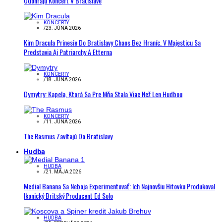
Odohrajú Koncert V Bratislave
KONCERTY
/
23. JÚNA 2026
Kim Dracula Prinesie Do Bratislavy Chaos Bez Hraníc. V Majesticu Sa
Predstavia Aj Patriarchy A Etterna
KONCERTY
/
18. JÚNA 2026
Dymytry: Kapela, Ktorá Sa Pre Mňa Stala Viac Než Len Hudbou
KONCERTY
/
11. JÚNA 2026
The Rasmus Zavítajú Do Bratislavy
Hudba
HUDBA
/
21. MÁJA 2026
Medial Banana Sa Neboja Experimentovať: Ich Najnovšiu Hitovku Produkoval
Ikonický Britský Producent Ed Solo
HUDBA