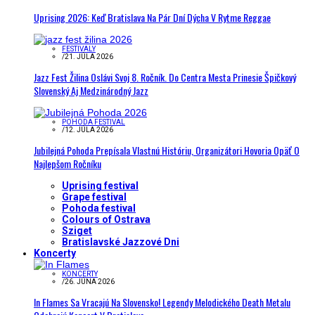
Uprising 2026: Keď Bratislava Na Pár Dní Dýcha V Rytme Reggae
FESTIVALY
/
21. JÚLA 2026
Jazz Fest Žilina Oslávi Svoj 8. Ročník. Do Centra Mesta Prinesie Špičkový
Slovenský Aj Medzinárodný Jazz
POHODA FESTIVAL
/
12. JÚLA 2026
Jubilejná Pohoda Prepísala Vlastnú Históriu, Organizátori Hovoria Opäť O
Najlepšom Ročníku
Uprising festival
Grape festival
Pohoda festival
Colours of Ostrava
Sziget
Bratislavské Jazzové Dni
Koncerty
KONCERTY
/
26. JÚNA 2026
In Flames Sa Vracajú Na Slovensko! Legendy Melodického Death Metalu