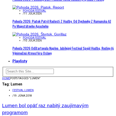
POHODA FESTIVAL
/
11. JÚLA 2026
Pohoda 2026: Piatok Patril Radosti Z Hudby. Od Dychovky Z Rumunska Až
Po Majestátneho Apasheho
POHODA FESTIVAL
/
10. JÚLA 2026
Pohoda 2026 Odštartovala Naplno. Jubilejný Festival Spojil Hudbu, Rodiny Aj
Výnimočnú Atmosféru Oslavy
Playlisty
HOME
POSTS TAGGED "LUMEN"
Tag:
Lumen
FESTIVAL LUMEN
/
19. JÚNA 2018
Lumen bol opäť raz nabitý zaujímavým
programom