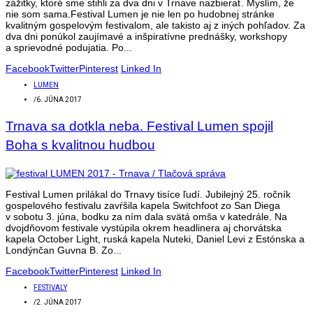
zážitky, ktoré sme stihli za dva dni v Trnave nazbierať. Myslím, že
nie som sama.Festival Lumen je nie len po hudobnej stránke
kvalitným gospelovým festivalom, ale takisto aj z iných pohľadov. Za
dva dni ponúkol zaujímavé a inšpiratívne prednášky, workshopy
a sprievodné podujatia. Po...
Facebook
Twitter
Pinterest
Linked In
LUMEN
/
6. JÚNA 2017
Trnava sa dotkla neba. Festival Lumen spojil
Boha s kvalitnou hudbou
Festival Lumen prilákal do Trnavy tisíce ľudí. Jubilejný 25. ročník
gospelového festivalu zavŕšila kapela Switchfoot zo San Diega
v sobotu 3. júna, bodku za ním dala svätá omša v katedrále. Na
dvojdňovom festivale vystúpila okrem headlinera aj chorvátska
kapela October Light, ruská kapela Nuteki, Daniel Levi z Estónska a
Londýnčan Guvna B. Zo...
Facebook
Twitter
Pinterest
Linked In
FESTIVALY
/
2. JÚNA 2017