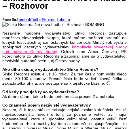
– Rozhovor
Share On:
Facebook
Twitter
Pinterest
Linked In
Nezávislé hudobné vydavateľstvo Slnko Records zastupuje
množstvo slovenských skupín, ktoré máme možnosť stretnúť na
letných festivaloch aj samostatných koncertoch. Minulý rok vyšla v
spolupráci viacerých vydavateľstiev
kompilácia slovenskej hudby
pod názvom Ostrov hudby
. Oslovili sme Alexa Čerevku, PR
koordinátora zo Slnko Records a zaujímali sme sa o vydavateľstvo,
nezávislú hudobnú scénu, aj Ostrov hudby.
Ako dlho existuje vydavateľstvo Slnko Records?
Slnko Records existuje už 16 rokov. Za ten čas v ňom vyšlo niečo
medzi 80-100 albumov. Presné číslo bude vedieť hlavná šéfka a
zakladateľka Shina, ale postupne sa k tej stovke blížime. 🙂
Od kedy pracuješ ty vo vydavateľstve?
Ak dobre rátam, tak to bude tento mesiac presne 2 a pol roka.
Čo znamená pojem nezávislé vydavateľstvo?
Neviem, či k tejto otázke existuje nejaká exaktná definícia. Asi tá
najvšeobecnejšia hovorí o tom, že poznáme veľké, tzv. major
vydavateľstvá, ktoré sú globálne veľmi silné, vlastnia veľkú časť
hudobného trhu a mali by byť teda aj komerčne najúspešnejšie – to
sú značky Universal Music, Sony Music a Warner Music. Všetky