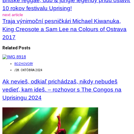
Britské reggae, dub & jungle legendy prídu osláviť
10 rokov festivalu Uprising!
next article
Traja výnimoční pesničkári Michael Kiwanuka,
King Creosote a Sam Lee na Colours of Ostrava
2017
Related Posts
ROZHOVORY
/
28. OKTÓBRA 2024
Ak nevieš, odkiaľ prichádzaš, nikdy nebudeš
vedieť, kam ideš. – rozhovor s The Congos na
Uprisingu 2024