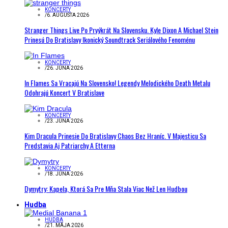
KONCERTY
/
6. AUGUSTA 2026
Stranger Things Live Po Prvýkrát Na Slovensku. Kyle Dixon A Michael Stein
Prinesú Do Bratislavy Ikonický Soundtrack Seriálového Fenoménu
KONCERTY
/
26. JÚNA 2026
In Flames Sa Vracajú Na Slovensko! Legendy Melodického Death Metalu
Odohrajú Koncert V Bratislave
KONCERTY
/
23. JÚNA 2026
Kim Dracula Prinesie Do Bratislavy Chaos Bez Hraníc. V Majesticu Sa
Predstavia Aj Patriarchy A Etterna
KONCERTY
/
18. JÚNA 2026
Dymytry: Kapela, Ktorá Sa Pre Mňa Stala Viac Než Len Hudbou
Hudba
HUDBA
/
21. MÁJA 2026