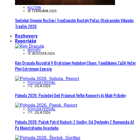
KULTÚRA
/
8. FEBRUÁRA 2026
Svetelné Umenie Rozžiari Trenčianske Kostoly Počas Otváracieho Víkendu
Trenčín 2026
Rozhovory
Reportáže
REPORTY
/
4. AUGUSTA 2026
Kim Dracula Rozpútal V Bratislave Hudobný Chaos. Fanúšikovia Zažili Večer
Plný Extrémnej Energie
POHODA FESTIVAL
/
12. JÚLA 2026
Pohoda 2026: Posledný Deň Priniesol Veľké Koncerty Aj Malé Príbehy
POHODA FESTIVAL
/
11. JÚLA 2026
Pohoda 2026: Piatok Patril Radosti Z Hudby. Od Dychovky Z Rumunska Až
Po Majestátneho Apasheho