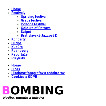
Home
Festivaly
Uprising festival
Grape festival
Pohoda festival
Colours of Ostrava
Sziget
Bratislavské Jazzové Dni
Koncerty
Hudba
Kultúra
Rozhovory
Reportáže
Playlisty
Home
O nás
Hľadáme fotografov a redaktorov
Cookies a GDPR