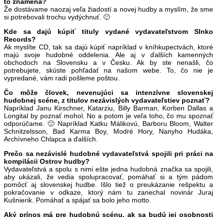
to znamená?
Že dostávame naozaj veľa žiadostí a novej hudby a myslím, že sme
si potrebovali trochu vydýchnuť. 🙂
Kde sa dajú kúpiť tituly vydané vydavateľstvom Slnko
Records?
Ak myslíte CD, tak sa dajú kúpiť napríklad v kníhkupectvách, ktoré
majú svoje hudobné oddelenia. Ale aj v ďalších kamenných
obchodoch na Slovensku a v Česku. Ak by ste nenašli, čo
potrebujete, skúste pohľadať na našom webe. To, čo nie je
vypredané, vám radi pošleme poštou.
Čo môže človek, nevenujúci sa intenzívne slovenskej
hudobnej scéne, z titulov nezávislých vydavateľstiev poznať?
Napríklad Janu Kirschner, Katarziu, Billy Barman, Korben Dallas a
Longital by poznať mohol. No a potom je veľa toho, čo mu spoznať
odporúčame. 🙂 Napríklad Katku Málikovú, Barboru Bloom, Walter
Schnitzelsson, Bad Karma Boy, Modré Hory, Nanyho Hudáka,
Archívneho Chlapca a ďalších.
Prečo sa nezávislé hudobné vydavateľstvá spojili pri práci na
kompilácii Ostrov hudby?
Vydavateľstvá a spolu s nimi ešte jedna hudobná značka sa spojili,
aby ukázali, že vedia spolupracovať, pomáhať si a tým pádom
pomôcť aj slovenskej hudbe. Išlo tiež o preukázanie rešpektu a
pokračovanie v odkaze, ktorý nám tu zanechal novinár Juraj
Kušnierik. Pomáhať a spájať sa bolo jeho motto.
Aký prínos má pre hudobnú scénu, ak sa budú jej osobnosti