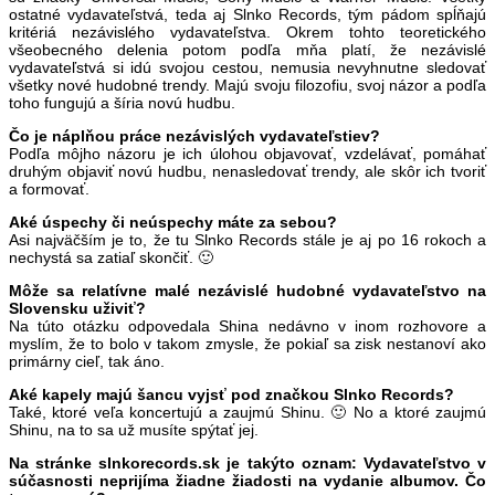
ostatné vydavateľstvá, teda aj Slnko Records, tým pádom spĺňajú
kritériá nezávislého vydavateľstva. Okrem tohto teoretického
všeobecného delenia potom podľa mňa platí, že nezávislé
vydavateľstvá si idú svojou cestou, nemusia nevyhnutne sledovať
všetky nové hudobné trendy. Majú svoju filozofiu, svoj názor a podľa
toho fungujú a šíria novú hudbu.
Čo je náplňou práce nezávislých vydavateľstiev?
Podľa môjho názoru je ich úlohou objavovať, vzdelávať, pomáhať
druhým objaviť novú hudbu, nenasledovať trendy, ale skôr ich tvoriť
a formovať.
Aké úspechy či neúspechy máte za sebou?
Asi najväčším je to, že tu Slnko Records stále je aj po 16 rokoch a
nechystá sa zatiaľ skončiť. 🙂
Môže sa relatívne malé nezávislé hudobné vydavateľstvo na
Slovensku uživiť?
Na túto otázku odpovedala Shina nedávno v inom rozhovore a
myslím, že to bolo v takom zmysle, že pokiaľ sa zisk nestanoví ako
primárny cieľ, tak áno.
Aké kapely majú šancu vyjsť pod značkou Slnko Records?
Také, ktoré veľa koncertujú a zaujmú Shinu. 🙂 No a ktoré zaujmú
Shinu, na to sa už musíte spýtať jej.
Na stránke slnkorecords.sk je takýto oznam: Vydavateľstvo v
súčasnosti neprijíma žiadne žiadosti na vydanie albumov. Čo