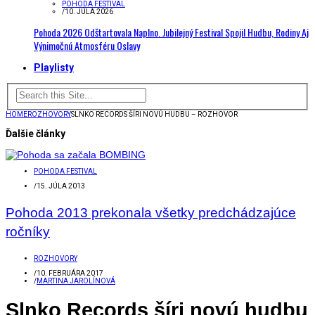
POHODA FESTIVAL
/
10. JÚLA 2026
Pohoda 2026 Odštartovala Naplno. Jubilejný Festival Spojil Hudbu, Rodiny Aj
Výnimočnú Atmosféru Oslavy
Playlisty
HOME
ROZHOVORY
SLNKO RECORDS ŠÍRI NOVÚ HUDBU – ROZHOVOR
Ďalšie články
POHODA FESTIVAL
/
15. JÚLA 2013
Pohoda 2013 prekonala všetky predchádzajúce
ročníky
ROZHOVORY
/
10. FEBRUÁRA 2017
/
MARTINA JAROLÍNOVÁ
Slnko Records šíri novú hudbu