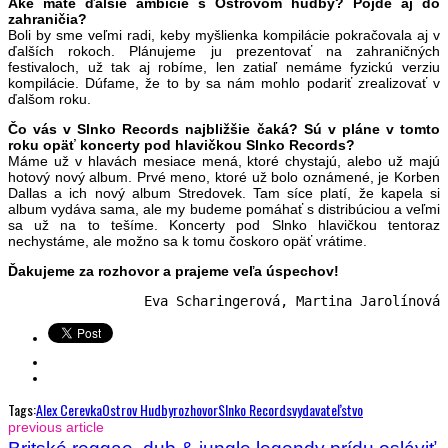
Aké máte ďalšie ambície s Ostrovom hudby? Pôjde aj do
zahraničia?
Boli by sme veľmi radi, keby myšlienka kompilácie pokračovala aj v
ďalších rokoch. Plánujeme ju prezentovať na zahraničných
festivaloch, už tak aj robíme, len zatiaľ nemáme fyzickú verziu
kompilácie. Dúfame, že to by sa nám mohlo podariť zrealizovať v
ďalšom roku.
Čo vás v Slnko Records najbližšie čaká? Sú v pláne v tomto
roku opäť koncerty pod hlavičkou Slnko Records?
Máme už v hlavách mesiace mená, ktoré chystajú, alebo už majú
hotový nový album. Prvé meno, ktoré už bolo oznámené, je Korben
Dallas a ich nový album Stredovek. Tam síce platí, že kapela si
album vydáva sama, ale my budeme pomáhať s distribúciou a veľmi
sa už na to tešíme. Koncerty pod Slnko hlavičkou tentoraz
nechystáme, ale možno sa k tomu čoskoro opäť vrátime.
Ďakujeme za rozhovor a prajeme veľa úspechov!
Eva Scharingerová, Martina Jarolínová
Tags:
Alex Cerevka
Ostrov Hudby
Rozhovor
Slnko Records
Vydavateľstvo
previous article