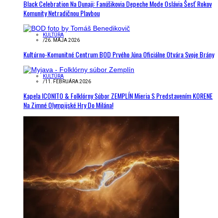
Black Celebration Na Dunaji: Fanúšikovia Depeche Mode Oslávia Šesť Rokov
Komunity Netradičnou Plavbou
KULTÚRA
/
26. MÁJA 2026
Kultúrno-Komunitné Centrum BOD Prvého Júna Oficiálne Otvára Svoje Brány
KULTÚRA
/
11. FEBRUÁRA 2026
Kapela ICONITO & Folklórny Súbor ZEMPLÍN Mieria S Predstavením KORENE
Na Zimné Olympijské Hry Do Milána!