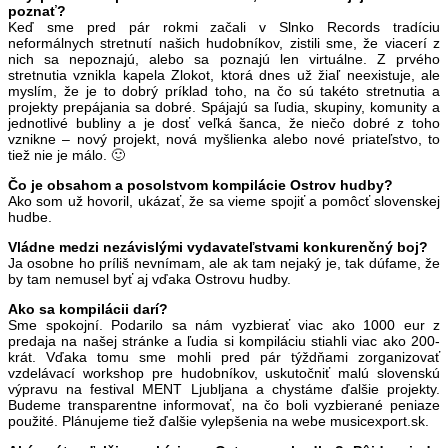
poznať?
Keď sme pred pár rokmi začali v Slnko Records tradíciu
neformálnych stretnutí našich hudobníkov, zistili sme, že viacerí z
nich sa nepoznajú, alebo sa poznajú len virtuálne. Z prvého
stretnutia vznikla kapela Zlokot, ktorá dnes už žiaľ neexistuje, ale
myslím, že je to dobrý príklad toho, na čo sú takéto stretnutia a
projekty prepájania sa dobré. Spájajú sa ľudia, skupiny, komunity a
jednotlivé bubliny a je dosť veľká šanca, že niečo dobré z toho
vznikne – nový projekt, nová myšlienka alebo nové priateľstvo, to
tiež nie je málo. 🙂
Čo je obsahom a posolstvom kompilácie Ostrov hudby?
Ako som už hovoril, ukázať, že sa vieme spojiť a pomôcť slovenskej
hudbe.
Vládne medzi nezávislými vydavateľstvami konkurenčný boj?
Ja osobne ho príliš nevnímam, ale ak tam nejaký je, tak dúfame, že
by tam nemusel byť aj vďaka Ostrovu hudby.
Ako sa kompilácii darí?
Sme spokojní. Podarilo sa nám vyzbierať viac ako 1000 eur z
predaja na našej stránke a ľudia si kompiláciu stiahli viac ako 200-
krát. Vďaka tomu sme mohli pred pár týždňami zorganizovať
vzdelávací workshop pre hudobníkov, uskutočniť malú slovenskú
výpravu na festival MENT Ljubljana a chystáme ďalšie projekty.
Budeme transparentne informovať, na čo boli vyzbierané peniaze
použité. Plánujeme tiež ďalšie vylepšenia na webe musicexport.sk.