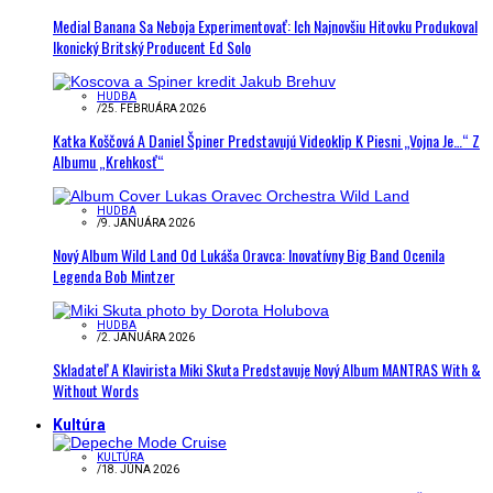
Medial Banana Sa Neboja Experimentovať: Ich Najnovšiu Hitovku Produkoval
Ikonický Britský Producent Ed Solo
HUDBA
/
25. FEBRUÁRA 2026
Katka Koščová A Daniel Špiner Predstavujú Videoklip K Piesni „Vojna Je…“ Z
Albumu „Krehkosť“
HUDBA
/
9. JANUÁRA 2026
Nový Album Wild Land Od Lukáša Oravca: Inovatívny Big Band Ocenila
Legenda Bob Mintzer
HUDBA
/
2. JANUÁRA 2026
Skladateľ A Klavirista Miki Skuta Predstavuje Nový Album MANTRAS With &
Without Words
Kultúra
KULTÚRA
/
18. JÚNA 2026