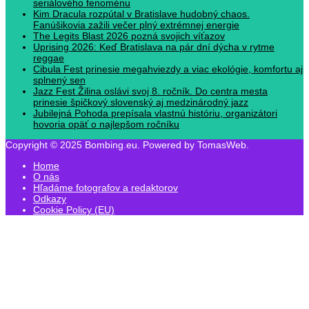
seriálového fenoménu
Kim Dracula rozpútal v Bratislave hudobný chaos.
Fanúšikovia zažili večer plný extrémnej energie
The Legits Blast 2026 pozná svojich víťazov
Uprising 2026: Keď Bratislava na pár dní dýcha v rytme
reggae
Cibula Fest prinesie megahviezdy a viac ekológie, komfortu aj
splnený sen
Jazz Fest Žilina oslávi svoj 8. ročník. Do centra mesta
prinesie špičkový slovenský aj medzinárodný jazz
Jubilejná Pohoda prepísala vlastnú históriu, organizátori
hovoria opäť o najlepšom ročníku
Copyright © 2025 Bombing.eu. Powered by TomasWeb.
Home
O nás
Hľadáme fotografov a redaktorov
Odkazy
Cookie Policy (EU)