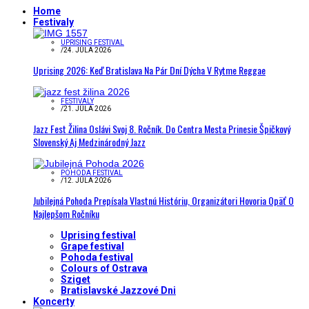
Home
Festivaly
UPRISING FESTIVAL
/
24. JÚLA 2026
Uprising 2026: Keď Bratislava Na Pár Dní Dýcha V Rytme Reggae
FESTIVALY
/
21. JÚLA 2026
Jazz Fest Žilina Oslávi Svoj 8. Ročník. Do Centra Mesta Prinesie Špičkový
Slovenský Aj Medzinárodný Jazz
POHODA FESTIVAL
/
12. JÚLA 2026
Jubilejná Pohoda Prepísala Vlastnú Históriu, Organizátori Hovoria Opäť O
Najlepšom Ročníku
Uprising festival
Grape festival
Pohoda festival
Colours of Ostrava
Sziget
Bratislavské Jazzové Dni
Koncerty