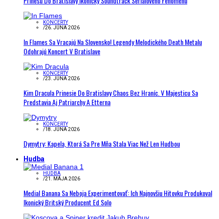
Prinesú Do Bratislavy Ikonický Soundtrack Seriálového Fenoménu
KONCERTY
/
26. JÚNA 2026
In Flames Sa Vracajú Na Slovensko! Legendy Melodického Death Metalu
Odohrajú Koncert V Bratislave
KONCERTY
/
23. JÚNA 2026
Kim Dracula Prinesie Do Bratislavy Chaos Bez Hraníc. V Majesticu Sa
Predstavia Aj Patriarchy A Etterna
KONCERTY
/
18. JÚNA 2026
Dymytry: Kapela, Ktorá Sa Pre Mňa Stala Viac Než Len Hudbou
Hudba
HUDBA
/
21. MÁJA 2026
Medial Banana Sa Neboja Experimentovať: Ich Najnovšiu Hitovku Produkoval
Ikonický Britský Producent Ed Solo