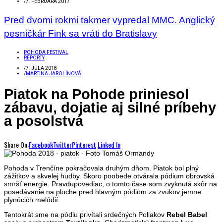
/
7. FEBRUÁRA 2017
Pred dvomi rokmi takmer vypredal MMC. Anglický
pesničkár Fink sa vráti do Bratislavy
POHODA FESTIVAL
REPORTY
/
7. JÚLA 2018
/
MARTINA JAROLÍNOVÁ
Piatok na Pohode priniesol
zábavu, dojatie aj silné príbehy
a posolstvá
Share On:
Facebook
Twitter
Pinterest
Linked In
Pohoda v Trenčíne pokračovala druhým dňom. Piatok bol plný
zážitkov a skvelej hudby. Skoro poobede otvárala pódium obrovská
smršť energie. Pravdupovediac, o tomto čase som zvyknutá skôr na
posedávanie na ploche pred hlavným pódiom za zvukov jemne
plynúcich melódií.
Tentokrát sme na pódiu privítali srdečných Poliakov
Rebel Babel