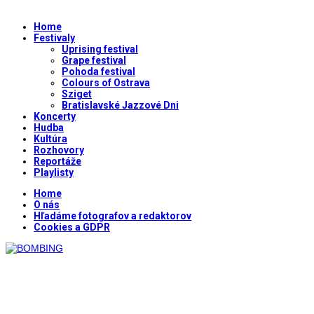
Home
Festivaly
Uprising festival
Grape festival
Pohoda festival
Colours of Ostrava
Sziget
Bratislavské Jazzové Dni
Koncerty
Hudba
Kultúra
Rozhovory
Reportáže
Playlisty
Home
O nás
Hľadáme fotografov a redaktorov
Cookies a GDPR