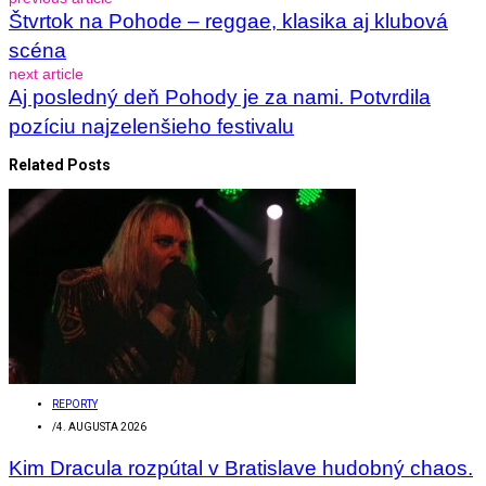
Štvrtok na Pohode – reggae, klasika aj klubová
scéna
next article
Aj posledný deň Pohody je za nami. Potvrdila
pozíciu najzelenšieho festivalu
Related Posts
REPORTY
/
4. AUGUSTA 2026
Kim Dracula rozpútal v Bratislave hudobný chaos.