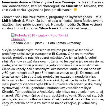
tanečnom dome
–
Flitre
v rytme
Laca Cmoreja.
Tentoraz dokonca
robil dohadzovača, keď pri choreografii na
Simerik
od
Tarkana,
kde
znie zvuk bozku, vyzýval na jeho praktizovanie.
Zároveň však boli zaujímavé aj programy na iných stageoch –
Midi
Lidi
či
Mitch & Mitch.
Ja som si dala aj masáž, ktorá festivalovému
návštevníkovi príde jedine vhod. Na malom pódiu
Dr. Stan
vystúpili
so standupom komici zo
Silných rečí.
Ľudia stáli až vonku.
Pohoda 2018 – piatok – Foto Tomáš Ormandy
S vyše polhodinovým meškaním zrejme pre nejaké technické
problémy začali svoje vystúpenie
El Gusto.
Ono sa to možno
nezdá, pretože u nás ich pozná málokto. Ale ich príbeh je veľmi
silný. Aj show sa začala slovami, že tento festival je jediné miesto na
svete, kde sa môžu postaviť na jedno pódium Židia a moslimovia.
Členovia kapely boli historickými okolnosťami oddelení od seba už
v 60-tych rokoch a až po 45 rokoch sa znovu spojili. Dokonca ani
teraz sa nemôžu stretávať, pretože im navzájom neudelia víza.
Vidia sa tak len na festivaloch v krajinách, ako je tá naša. Dnes už
majú pôvodní členovia vyše 80 a 90 rokov a ich príbeh je dojímavý.
Vychovávajú ďalšiu generáciu hudobníkov v tradičnom štýle
Chaabi.
Ten pochádza z Andalúzie, ale hráva sa po celom svete, aj
v Izraeli, Alžírsku, inšpiroval sa arabskými vplyvmi. Sledovať starých
pánov, ako im pri potlesku žiaria oči ako satisfakcia za dlhé obdobie,
kedy im politika odtrhla zo života to najdôležitejšie, je veľmi silný