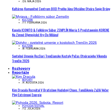
/
26. MÁJA 2026
Kultúrno-Komunitné Centrum BOD Prvého Júna Oficiálne Otvára Svoje Brány
KULTÚRA
/
11. FEBRUÁRA 2026
Kapela ICONITO & Folklórny Súbor ZEMPLÍN Mieria S Predstavením KORENE
Na Zimné Olympijské Hry Do Milána!
KULTÚRA
/
8. FEBRUÁRA 2026
Svetelné Umenie Rozžiari Trenčianske Kostoly Počas Otváracieho Víkendu
Trenčín 2026
Rozhovory
Reportáže
REPORTY
/
4. AUGUSTA 2026
Kim Dracula Rozpútal V Bratislave Hudobný Chaos. Fanúšikovia Zažili Večer
Plný Extrémnej Energie
POHODA FESTIVAL
/
12. JÚLA 2026