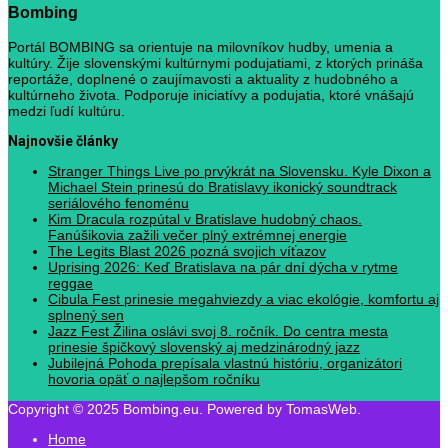
Bombing
Portál BOMBING sa orientuje na milovníkov hudby, umenia a
kultúry. Žije slovenskými kultúrnymi podujatiami, z ktorých prináša
reportáže, doplnené o zaujímavosti a aktuality z hudobného a
kultúrneho života. Podporuje iniciatívy a podujatia, ktoré vnášajú
medzi ľudí kultúru.
Najnovšie články
Stranger Things Live po prvýkrát na Slovensku. Kyle Dixon a
Michael Stein prinesú do Bratislavy ikonický soundtrack
seriálového fenoménu
Kim Dracula rozpútal v Bratislave hudobný chaos.
Fanúšikovia zažili večer plný extrémnej energie
The Legits Blast 2026 pozná svojich víťazov
Uprising 2026: Keď Bratislava na pár dní dýcha v rytme
reggae
Cibula Fest prinesie megahviezdy a viac ekológie, komfortu aj
splnený sen
Jazz Fest Žilina oslávi svoj 8. ročník. Do centra mesta
prinesie špičkový slovenský aj medzinárodný jazz
Jubilejná Pohoda prepísala vlastnú históriu, organizátori
hovoria opäť o najlepšom ročníku
Copyright © 2025 Bombing.eu. Powered by TomasWeb.
Home