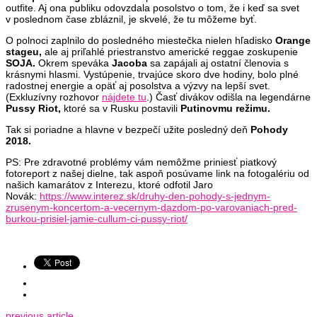
outfite. Aj ona publiku odovzdala posolstvo o tom, že i keď sa svet
v poslednom čase zbláznil, je skvelé, že tu môžeme byť.
O polnoci zaplnilo do posledného miestečka nielen hľadisko
Orange
stageu,
ale aj priľahlé priestranstvo americké reggae zoskupenie
SOJA.
Okrem speváka
Jacoba
sa zapájali aj ostatní členovia s
krásnymi hlasmi. Vystúpenie, trvajúce skoro dve hodiny, bolo plné
radostnej energie a opäť aj posolstva a výzvy na lepší svet.
(Exkluzívny rozhovor
nájdete tu
.) Časť divákov odišla na legendárne
Pussy Riot,
ktoré sa v Rusku postavili
Putinovmu režimu.
Tak si poriadne a hlavne v bezpečí užite posledný deň
Pohody
2018.
PS: Pre zdravotné problémy vám nemôžme priniesť piatkový
fotoreport z našej dielne, tak aspoň posúvame link na fotogalériu od
našich kamarátov z Interezu, ktoré odfotil Jaro
Novák:
https://www.interez.sk/druhy-den-pohody-s-jednym-
zrusenym-koncertom-a-vecernym-dazdom-po-varovaniach-pred-
burkou-prisiel-jamie-cullum-ci-pussy-riot/
previous article