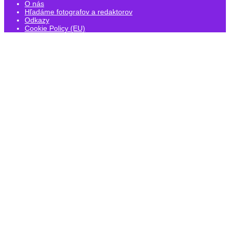
O nás
Hľadáme fotografov a redaktorov
Odkazy
Cookie Policy (EU)