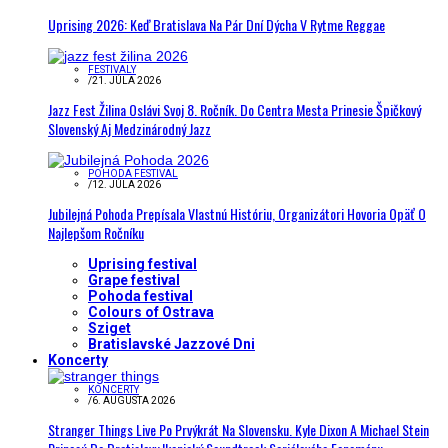
Uprising 2026: Keď Bratislava Na Pár Dní Dýcha V Rytme Reggae
FESTIVALY
/
21. JÚLA 2026
Jazz Fest Žilina Oslávi Svoj 8. Ročník. Do Centra Mesta Prinesie Špičkový
Slovenský Aj Medzinárodný Jazz
POHODA FESTIVAL
/
12. JÚLA 2026
Jubilejná Pohoda Prepísala Vlastnú Históriu, Organizátori Hovoria Opäť O
Najlepšom Ročníku
Uprising festival
Grape festival
Pohoda festival
Colours of Ostrava
Sziget
Bratislavské Jazzové Dni
Koncerty
KONCERTY
/
6. AUGUSTA 2026
Stranger Things Live Po Prvýkrát Na Slovensku. Kyle Dixon A Michael Stein