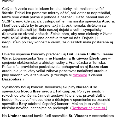
zážitok.
Celý deň visela nad letiskom hrozba búrky, ale mali sme veľké
šťastie. Prišiel len pomerne mierny dážď, ani vietor to nepreháňal,
takže sme ostali pekne v pohode a bezpečí. Dážď nahnal ľudí do
SLSP
arény, kde začala vystupovať jemná nórska speváčka
Aurora.
I keď bez dažďa by tu zrejme taký nátresk nemala, divákom sa
zapáčila a tlieskali jej. Bola naozaj dojatá a veľmi sympaticky
ďakovala so slzami v očiach. Želala nám, aby sme niekedy v živote
zažili toľkú lásku, akú ona dostáva teraz od nás. Dojatie ju
neopúšťalo po celý koncert a verím, že o zážitok mala postarané aj
ona.
Divácky úspešné koncerty predviedli aj
Briti Jamie Cullum,
Jessie
Ware
, Libanončanka
Yasmine Hamdan
a
Ifriqiyyaa Électrique
–
spojenie elektronickej a africkej hudby z Francúzska a Tuniska.
Počas dňa pravidelne poskakoval a pohupoval sa aj
Bazzookas
autobus a je to vždy veľká zábava pozorovať natlačený autobus
plný hudobníkov a fanúšikov. (Prečítajte si
rozhovor
s členmi
Bazzookas.
)
Výnimočný bol aj koncert slovenskej skupiny
Noisecut
so
speváčkou
Norou Ibsenovou
z
Fallgrappu.
Po vyše šiestich
rokoch od ukončenia činnosti zostavili túto show, prizvali ďalších
hudobníkov a veľmi decentne a dôstojne v spomienke na zosnulú
speváčku
Bety
odohrali úspešný koncert. Možno je to začiatok
niečoho nového, nechajme sa prekvapiť. (
Rozhovor nájdete tu.
)
Na
Urpiner stagei
bavila ľudí speváčka
St. Vincent
v excentrickom