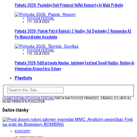
Pohoda 2026: Posledný Deň Priniesol Veľké Koncerty Aj Malé Príbehy
POHODA FESTIVAL
/
11. JÚLA 2026
Pohoda 2026: Piatok Patril Radosti Z Hudby. Od Dychovky Z Rumunska Až
Po Majestátneho Apasheho
POHODA FESTIVAL
/
10. JÚLA 2026
Pohoda 2026 Odštartovala Naplno. Jubilejný Festival Spojil Hudbu, Rodiny Aj
Výnimočnú Atmosféru Oslavy
Playlisty
HOME
FESTIVALY
POHODA FESTIVAL
PIATOK NA POHODE PRINIESOL ZÁBAVU, DOJATIE AJ
SILNÉ PRÍBEHY A POSOLSTVÁ
Ďalšie články
KONCERTY