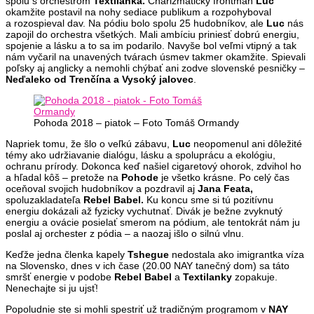
spolu s orchestrom
Textilanka.
Charizmatický frontman
Luc
okamžite postavil na nohy sediace publikum a rozpohyboval
a rozospieval dav. Na pódiu bolo spolu 25 hudobníkov, ale
Luc
nás
zapojil do orchestra všetkých. Mali ambíciu priniesť dobrú energiu,
spojenie a lásku a to sa im podarilo. Navyše bol veľmi vtipný a tak
nám vyčaril na unavených tvárach úsmev takmer okamžite. Spievali
poľsky aj anglicky a nemohli chýbať ani zodve slovenské pesničky –
Neďaleko od Trenčína a Vysoký jalovec
.
Pohoda 2018 – piatok – Foto Tomáš Ormandy
Napriek tomu, že šlo o veľkú zábavu,
Luc
neopomenul ani dôležité
témy ako udržiavanie dialógu, lásku a spoluprácu a ekológiu,
ochranu prírody. Dokonca keď našiel cigaretový ohorok, zdvihol ho
a hľadal kôš – pretože na
Pohode
je všetko krásne. Po celý čas
oceňoval svojich hudobníkov a pozdravil aj
Jana Feata,
spoluzakladateľa
Rebel Babel.
Ku koncu sme si tú pozitívnu
energiu dokázali až fyzicky vychutnať. Divák je bežne zvyknutý
energiu a ovácie posielať smerom na pódium, ale tentokrát nám ju
poslal aj orchester z pódia – a naozaj išlo o silnú vlnu.
Keďže jedna členka kapely
Tshegue
nedostala ako imigrantka víza
na Slovensko, dnes v ich čase (20.00 NAY tanečný dom) sa táto
smršť energie v podobe
Rebel Babel
a
Textilanky
zopakuje.
Nenechajte si ju ujsť!
Popoludnie ste si mohli spestriť už tradičným programom v
NAY