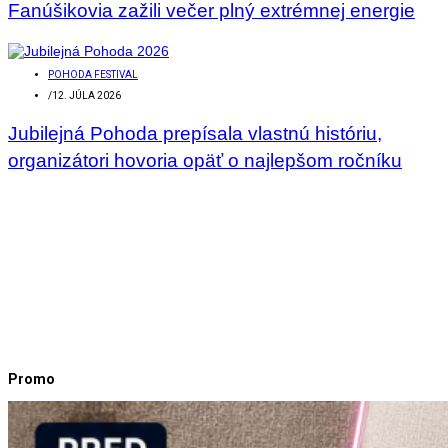
Fanúšikovia zažili večer plný extrémnej energie
POHODA FESTIVAL
/
12. JÚLA 2026
Jubilejná Pohoda prepísala vlastnú históriu,
organizátori hovoria opäť o najlepšom ročníku
Promo