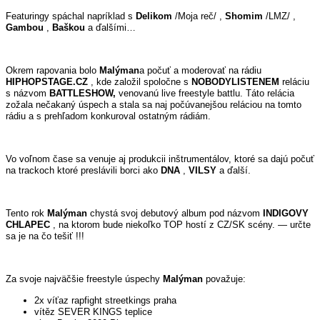
Featuringy spáchal napríklad s
Delikom
/Moja reč/ ,
Shomim
/LMZ/ ,
Gambou
,
Baškou
a ďalšími…
Okrem rapovania bolo
Malýman
a počuť a
moderovať na rádiu
HIPHOPSTAGE.CZ
, kde založil spoločne s
NOBODYLISTENEM
reláciu
s názvom
BATTLESHOW,
venovanú live freestyle battlu. Táto relácia
zožala nečakaný úspech a stala sa naj počúvanejšou reláciou na tomto
rádiu a s prehľadom konkuroval ostatným rádiám.
Vo voľnom čase sa venuje aj produkcii inštrumentálov, ktoré sa dajú počuť
na trackoch ktoré preslávili borci ako
DNA
,
VILSY
a ďalší.
Tento rok
Malýman
chystá svoj debutový album pod názvom
INDIGOVY
CHLAPEC
, na ktorom bude niekoľko TOP hostí z CZ/SK scény. — určte
sa je na čo tešiť !!!
Za svoje najväčšie freestyle úspechy
Malýman
považuje:
2x víťaz rapfight streetkings praha
vítěz SEVER KINGS teplice