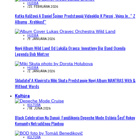
HUDBA
/
25. FEBRUÁRA 2026
Katka Koščová A Daniel Špiner Predstavujú Videoklip K Piesni „Vojna Je…“ Z
Albumu „Krehkosť“
HUDBA
/
9. JANUÁRA 2026
Nový Album Wild Land Od Lukáša Oravca: Inovatívny Big Band Ocenila
Legenda Bob Mintzer
HUDBA
/
2. JANUÁRA 2026
Skladateľ A Klavirista Miki Skuta Predstavuje Nový Album MANTRAS With &
Without Words
Kultúra
KULTÚRA
/
18. JÚNA 2026
Black Celebration Na Dunaji: Fanúšikovia Depeche Mode Oslávia Šesť Rokov
Komunity Netradičnou Plavbou
KULTÚRA