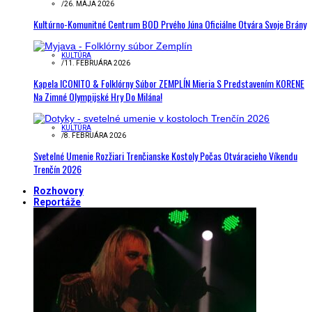
/
26. MÁJA 2026
Kultúrno-Komunitné Centrum BOD Prvého Júna Oficiálne Otvára Svoje Brány
KULTÚRA
/
11. FEBRUÁRA 2026
Kapela ICONITO & Folklórny Súbor ZEMPLÍN Mieria S Predstavením KORENE
Na Zimné Olympijské Hry Do Milána!
KULTÚRA
/
8. FEBRUÁRA 2026
Svetelné Umenie Rozžiari Trenčianske Kostoly Počas Otváracieho Víkendu
Trenčín 2026
Rozhovory
Reportáže