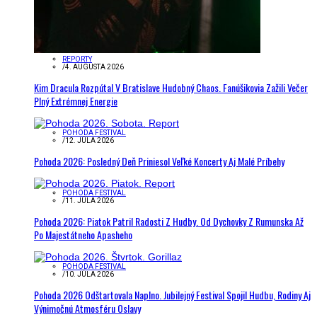
REPORTY
/
4. AUGUSTA 2026
Kim Dracula Rozpútal V Bratislave Hudobný Chaos. Fanúšikovia Zažili Večer
Plný Extrémnej Energie
POHODA FESTIVAL
/
12. JÚLA 2026
Pohoda 2026: Posledný Deň Priniesol Veľké Koncerty Aj Malé Príbehy
POHODA FESTIVAL
/
11. JÚLA 2026
Pohoda 2026: Piatok Patril Radosti Z Hudby. Od Dychovky Z Rumunska Až
Po Majestátneho Apasheho
POHODA FESTIVAL
/
10. JÚLA 2026
Pohoda 2026 Odštartovala Naplno. Jubilejný Festival Spojil Hudbu, Rodiny Aj
Výnimočnú Atmosféru Oslavy