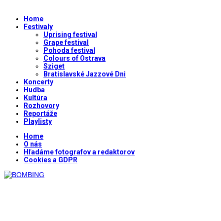
Home
Festivaly
Uprising festival
Grape festival
Pohoda festival
Colours of Ostrava
Sziget
Bratislavské Jazzové Dni
Koncerty
Hudba
Kultúra
Rozhovory
Reportáže
Playlisty
Home
O nás
Hľadáme fotografov a redaktorov
Cookies a GDPR