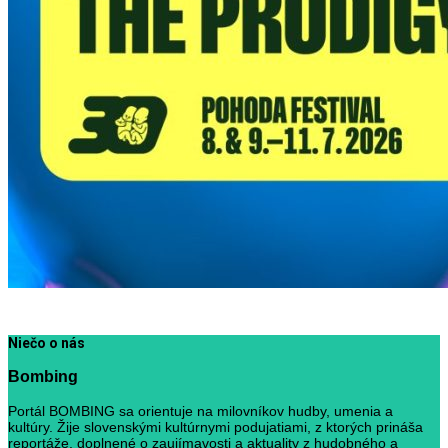
Niečo o nás
Bombing
Portál BOMBING sa orientuje na milovníkov hudby, umenia a
kultúry. Žije slovenskými kultúrnymi podujatiami, z ktorých prináša
reportáže, doplnené o zaujímavosti a aktuality z hudobného a