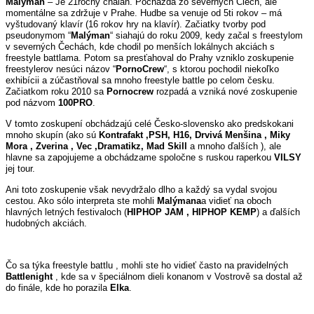
Malýman
– Je 21ročný chalan. Pocházda zo severných Čiech, ale
momentálne sa zdržuje v Prahe. Hudbe sa venuje od 5ti rokov – má
vyštudovaný klavír (16 rokov hry na klavír). Začiatky tvorby pod
pseudonymom “
Malýman
“ siahajú do roku 2009, kedy začal s freestylom
v severných Čechách, kde chodil po menších lokálnych akciách s
freestyle battlama.
Potom sa presťahoval do Prahy vzniklo zoskupenie
freestylerov nesúci názov “
PornoCrew
“, s ktorou pochodil niekoľko
exhibícii a zúčastňoval sa mnoho freestyle battle po celom česku.
Začiatkom roku 2010 sa
Pornocrew
rozpadá a vzniká nové zoskupenie
pod názvom
100PRO
.
V tomto zoskupení obchádzajú celé Česko-slovensko ako predskokani
mnoho skupín (ako sú
Kontrafakt ,PSH, H16, Drvivá Menšina , Miky
Mora , Zverina , Vec ,Dramatikz, Mad Skill
a mnoho ďalších ), ale
hlavne sa zapojujeme a obchádzame spoločne s ruskou raperkou
VILSY
jej tour.
Ani toto zoskupenie však nevydržalo dlho a každý sa vydal svojou
cestou. Ako sólo interpreta ste mohli
Malýmana
a
vidieť na oboch
hlavných letných festivaloch (
HIPHOP JAM , HIPHOP KEMP
) a ďalších
hudobných akciách.
Čo sa týka freestyle battlu , mohli ste ho vidieť často na pravidelných
Battlenight
, kde sa v špeciálnom dieli konanom v Vostrově sa dostal až
do finále, kde ho porazila
Elka
.