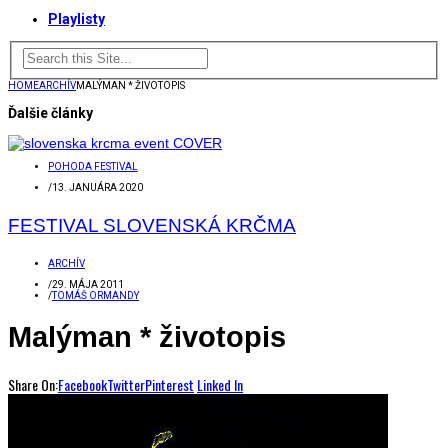
Playlisty
HOME
ARCHÍV
MALÝMAN * ŽIVOTOPIS
Ďalšie články
POHODA FESTIVAL
/
13. JANUÁRA 2020
FESTIVAL SLOVENSKÁ KRČMA
ARCHÍV
/
29. MÁJA 2011
/
TOMÁŠ ORMANDY
Malýman * životopis
Share On:
Facebook
Twitter
Pinterest
Linked In