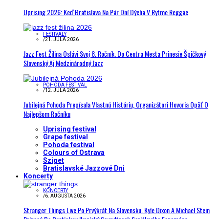
Uprising 2026: Keď Bratislava Na Pár Dní Dýcha V Rytme Reggae
FESTIVALY
/
21. JÚLA 2026
Jazz Fest Žilina Oslávi Svoj 8. Ročník. Do Centra Mesta Prinesie Špičkový
Slovenský Aj Medzinárodný Jazz
POHODA FESTIVAL
/
12. JÚLA 2026
Jubilejná Pohoda Prepísala Vlastnú Históriu, Organizátori Hovoria Opäť O
Najlepšom Ročníku
Uprising festival
Grape festival
Pohoda festival
Colours of Ostrava
Sziget
Bratislavské Jazzové Dni
Koncerty
KONCERTY
/
6. AUGUSTA 2026
Stranger Things Live Po Prvýkrát Na Slovensku. Kyle Dixon A Michael Stein