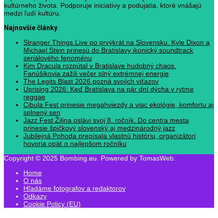
kultúrneho života. Podporuje iniciatívy a podujatia, ktoré vnášajú
medzi ľudí kultúru.
Najnovšie články
Stranger Things Live po prvýkrát na Slovensku. Kyle Dixon a
Michael Stein prinesú do Bratislavy ikonický soundtrack
seriálového fenoménu
Kim Dracula rozpútal v Bratislave hudobný chaos.
Fanúšikovia zažili večer plný extrémnej energie
The Legits Blast 2026 pozná svojich víťazov
Uprising 2026: Keď Bratislava na pár dní dýcha v rytme
reggae
Cibula Fest prinesie megahviezdy a viac ekológie, komfortu aj
splnený sen
Jazz Fest Žilina oslávi svoj 8. ročník. Do centra mesta
prinesie špičkový slovenský aj medzinárodný jazz
Jubilejná Pohoda prepísala vlastnú históriu, organizátori
hovoria opäť o najlepšom ročníku
Copyright © 2025 Bombing.eu. Powered by TomasWeb.
Home
O nás
Hľadáme fotografov a redaktorov
Odkazy
Cookie Policy (EU)