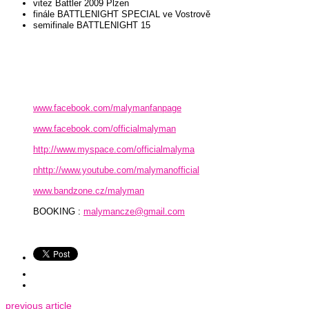
vitez Battler 2009 Plzen
finále BATTLENIGHT SPECIAL ve Vostrově
semifinale BATTLENIGHT 15
www.facebook.com/malymanfanpage
www.facebook.com/officialmalyman
http://www.myspace.com/officialmalyma
n
http://www.youtube.com/malymanofficial
www.bandzone.cz/malyman
BOOKING :
malymancze@gmail.com
previous article