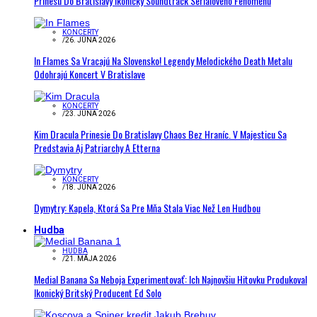
Prinesú Do Bratislavy Ikonický Soundtrack Seriálového Fenoménu
KONCERTY
/
26. JÚNA 2026
In Flames Sa Vracajú Na Slovensko! Legendy Melodického Death Metalu
Odohrajú Koncert V Bratislave
KONCERTY
/
23. JÚNA 2026
Kim Dracula Prinesie Do Bratislavy Chaos Bez Hraníc. V Majesticu Sa
Predstavia Aj Patriarchy A Etterna
KONCERTY
/
18. JÚNA 2026
Dymytry: Kapela, Ktorá Sa Pre Mňa Stala Viac Než Len Hudbou
Hudba
HUDBA
/
21. MÁJA 2026
Medial Banana Sa Neboja Experimentovať: Ich Najnovšiu Hitovku Produkoval
Ikonický Britský Producent Ed Solo