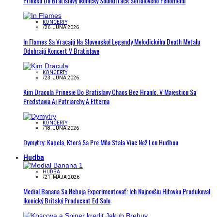
Prinesú Do Bratislavy Ikonický Soundtrack Seriálového Fenoménu
KONCERTY
/
26. JÚNA 2026
In Flames Sa Vracajú Na Slovensko! Legendy Melodického Death Metalu
Odohrajú Koncert V Bratislave
KONCERTY
/
23. JÚNA 2026
Kim Dracula Prinesie Do Bratislavy Chaos Bez Hraníc. V Majesticu Sa
Predstavia Aj Patriarchy A Etterna
KONCERTY
/
18. JÚNA 2026
Dymytry: Kapela, Ktorá Sa Pre Mňa Stala Viac Než Len Hudbou
Hudba
HUDBA
/
21. MÁJA 2026
Medial Banana Sa Neboja Experimentovať: Ich Najnovšiu Hitovku Produkoval
Ikonický Britský Producent Ed Solo