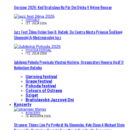
Uprising 2026: Keď Bratislava Na Pár Dní Dýcha V Rytme Reggae
FESTIVALY
/
21. JÚLA 2026
Jazz Fest Žilina Oslávi Svoj 8. Ročník. Do Centra Mesta Prinesie Špičkový
Slovenský Aj Medzinárodný Jazz
POHODA FESTIVAL
/
12. JÚLA 2026
Jubilejná Pohoda Prepísala Vlastnú Históriu, Organizátori Hovoria Opäť O
Najlepšom Ročníku
Uprising festival
Grape festival
Pohoda festival
Colours of Ostrava
Sziget
Bratislavské Jazzové Dni
Koncerty
KONCERTY
/
6. AUGUSTA 2026
Stranger Things Live Po Prvýkrát Na Slovensku. Kyle Dixon A Michael Stein