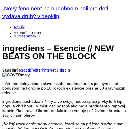
„Nový fenomén“ na hudobnom poli pre deti
vydáva druhý videoklip
ARCHÍV
/
21. OKTÓBRA 2019
/
TOMÁŠ ORMANDY
ingrediens – Esencie // NEW
BEATS ON THE BLOCK
Share On:
Facebook
Twitter
Pinterest
Linked In
Inštrumentálny album slovenského beatmakera, s jediným scratch
bonusom na konci je po 10 rokoch existencie presne 50 ajlavmjuzik
release.
ingrediens pochádza z Nitry a vo svojej hudbe spája prvky lo-fi hip
hopu a chill hopu. V minulosti pôsobil ako mc a producent v rapovej
kapele Zlá strava. Okrem produkcie sa venuje tiež živému hraniu zo
svojich samplerov.
„Každý track nesie stopu esencie, ktorá sa mi pri jeho tvorbe s ním
spájala. Sú tam veci čistejšie, jednoduchšie, pokojnejšie, ako