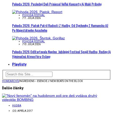
Pohoda 2026: Posledný Deň Priniesol Veľké Koncerty Aj Malé Príbehy
POHODA FESTIVAL
/
11. JÚLA 2026
Pohoda 2026: Piatok Patril Radosti Z Hudby. Od Dychovky Z Rumunska Až
Po Majestátneho Apasheho
POHODA FESTIVAL
/
10. JÚLA 2026
Pohoda 2026 Odštartovala Naplno. Jubilejný Festival Spojil Hudbu, Rodiny Aj
Výnimočnú Atmosféru Oslavy
Playlisty
HOME
ARCHÍV
INGREDIENS – ESENCIE // NEW BEATS ON THE BLOCK
Ďalšie články
HUDBA
/
20. APRÍLA 2017