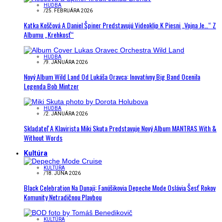
HUDBA
/
25. FEBRUÁRA 2026
Katka Koščová A Daniel Špiner Predstavujú Videoklip K Piesni „Vojna Je…“ Z
Albumu „Krehkosť“
HUDBA
/
9. JANUÁRA 2026
Nový Album Wild Land Od Lukáša Oravca: Inovatívny Big Band Ocenila
Legenda Bob Mintzer
HUDBA
/
2. JANUÁRA 2026
Skladateľ A Klavirista Miki Skuta Predstavuje Nový Album MANTRAS With &
Without Words
Kultúra
KULTÚRA
/
18. JÚNA 2026
Black Celebration Na Dunaji: Fanúšikovia Depeche Mode Oslávia Šesť Rokov
Komunity Netradičnou Plavbou
KULTÚRA