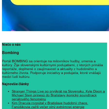
Niečo o nás
Bombing
Portál BOMBING sa orientuje na milovníkov hudby, umenia a
kultúry. Žije slovenskými kultúrnymi podujatiami, z ktorých prináša
reportáže, doplnené o zaujímavosti a aktuality z hudobného a
kultúrneho života. Podporuje iniciatívy a podujatia, ktoré vnášajú
medzi ľudí kultúru.
Najnovšie články
Stranger Things Live po prvýkrát na Slovensku. Kyle Dixon a
Michael Stein prinesú do Bratislavy ikonický soundtrack
seriálového fenoménu
Kim Dracula rozpútal v Bratislave hudobný chaos.
Fanúšikovia zažili večer plný extrémnej energie