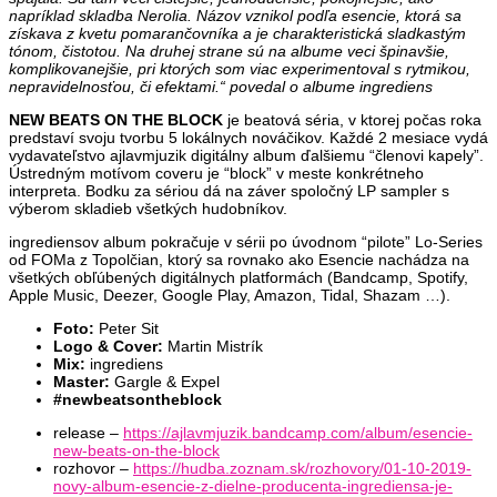
napríklad skladba Nerolia. Názov vznikol podľa esencie, ktorá sa
získava z kvetu pomarančovníka a je charakteristická sladkastým
tónom, čistotou. Na druhej strane sú na albume veci špinavšie,
komplikovanejšie, pri ktorých som viac experimentoval s rytmikou,
nepravidelnosťou, či efektami.“ povedal o albume ingrediens
NEW BEATS ON THE BLOCK
je beatová séria, v ktorej počas roka
predstaví svoju tvorbu 5 lokálnych nováčikov. Každé 2 mesiace vydá
vydavateľstvo ajlavmjuzik digitálny album ďalšiemu “členovi kapely”.
Ústredným motívom coveru je “block” v meste konkrétneho
interpreta. Bodku za sériou dá na záver spoločný LP sampler s
výberom skladieb všetkých hudobníkov.
ingrediensov album pokračuje v sérii po úvodnom “pilote” Lo-Series
od FOMa z Topolčian, ktorý sa rovnako ako Esencie nachádza na
všetkých obľúbených digitálnych platformách (Bandcamp, Spotify,
Apple Music, Deezer, Google Play, Amazon, Tidal, Shazam …).
Foto:
Peter Sit
Logo & Cover:
Martin Mistrík
Mix:
ingrediens
Master:
Gargle & Expel
#newbeatsontheblock
release –
https://ajlavmjuzik.bandcamp.com/album/esencie-
new-beats-on-the-block
rozhovor –
https://hudba.zoznam.sk/rozhovory/01-10-2019-
novy-album-esencie-z-dielne-producenta-ingrediensa-je-