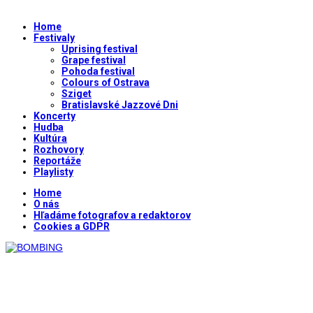
Home
Festivaly
Uprising festival
Grape festival
Pohoda festival
Colours of Ostrava
Sziget
Bratislavské Jazzové Dni
Koncerty
Hudba
Kultúra
Rozhovory
Reportáže
Playlisty
Home
O nás
Hľadáme fotografov a redaktorov
Cookies a GDPR