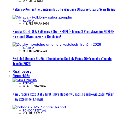
/
26. MÁJA 2026
Kultúrno-Komunitné Centrum BOD Prvého Júna Oficiálne Otvára Svoje Brány
KULTÚRA
/
11. FEBRUÁRA 2026
Kapela ICONITO & Folklórny Súbor ZEMPLÍN Mieria S Predstavením KORENE
Na Zimné Olympijské Hry Do Milána!
KULTÚRA
/
8. FEBRUÁRA 2026
Svetelné Umenie Rozžiari Trenčianske Kostoly Počas Otváracieho Víkendu
Trenčín 2026
Rozhovory
Reportáže
REPORTY
/
4. AUGUSTA 2026
Kim Dracula Rozpútal V Bratislave Hudobný Chaos. Fanúšikovia Zažili Večer
Plný Extrémnej Energie
POHODA FESTIVAL
/
12. JÚLA 2026