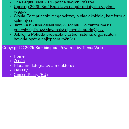
The Legits Blast 2026 pozná svojich víťazov
Uprising 2026: Keď Bratislava na pár dní dýcha v rytme
reggae
Cibula Fest prinesie megahviezdy a viac ekológie, komfortu aj
splnený sen
Jazz Fest Žilina oslávi svoj 8. ročník. Do centra mesta
prinesie špičkový slovenský aj medzinárodný jazz
Jubilejná Pohoda prepísala vlastnú históriu, organizátori
hovoria opäť o najlepšom ročníku
Copyright © 2025 Bombing.eu. Powered by TomasWeb.
Home
O nás
Hľadáme fotografov a redaktorov
Odkazy
Cookie Policy (EU)