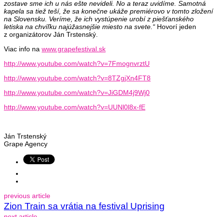
zostave sme ich u nás ešte nevideli. No a teraz uvidíme. Samotná
kapela sa tiež teší, že sa konečne ukáže premiérovo v tomto zložení
na Slovensku. Veríme, že ich vystúpenie urobí z piešťanského
letiska na chvíľku najúžasnejšie miesto na svete.“
Hovorí jeden
z organizátorov Ján Trstenský.
Viac info na
www.grapefestival.sk
http://www.youtube.com/watch?v=7FmognvrztU
http://www.youtube.com/watch?v=8TZgjXn4FT8
http://www.youtube.com/watch?v=JiGDM4j9Wj0
http://www.youtube.com/watch?v=UUNl0l8x-fE
Ján Trstenský
Grape Agency
previous article
Zion Train sa vrátia na festival Uprising
next article