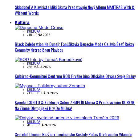
Skladateľ A Klavirista Miki Skuta Predstavuje Nový Album MANTRAS With &
Without Words
Kultúra
KULTÚRA
/
18. JÚNA 2026
Black Celebration Na Dunaji: Fanúšikovia Depeche Mode Oslávia Šesť Rokov
Komunity Netradičnou Plavbou
KULTÚRA
/
26. MÁJA 2026
Kultúrno-Komunitné Centrum BOD Prvého Júna Oficiálne Otvára Svoje Brány
KULTÚRA
/
11. FEBRUÁRA 2026
Kapela ICONITO & Folklórny Súbor ZEMPLÍN Mieria S Predstavením KORENE
Na Zimné Olympijské Hry Do Milána!
KULTÚRA
/
8. FEBRUÁRA 2026
Svetelné Umenie Rozžiari Trenčianske Kostoly Počas Otváracieho Víkendu