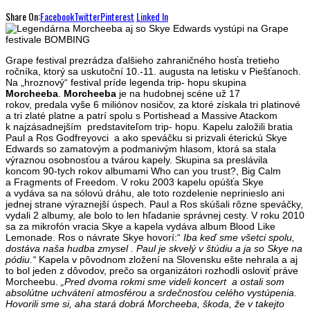
Share On:
Facebook
Twitter
Pinterest
Linked In
Grape festival prezrádza ďalšieho zahraničného hosťa tretieho
ročníka, ktorý sa uskutoční 10.-11. augusta na letisku v Piešťanoch.
Na „hroznový“ festival príde legenda trip- hopu skupina
Morcheeba
.
Morcheeba
je na hudobnej scéne už 17
rokov, predala vyše 6 miliónov nosičov, za ktoré získala tri platinové
a tri zlaté platne a patrí spolu s Portishead a Massive Atackom
k najzásadnejším predstaviteľom trip- hopu. Kapelu založili bratia
Paul a Ros Godfreyovci a ako speváčku si prizvali éterickú Skye
Edwards so zamatovým a podmanivým hlasom, ktorá sa stala
výraznou osobnosťou a tvárou kapely.
Skupina sa preslávila
koncom 90-tych rokov albumami Who can you trust?, Big Calm
a Fragments of Freedom. V roku 2003 kapelu opúšťa Skye
a vydáva sa na sólovú dráhu, ale toto rozdelenie neprinieslo ani
jednej strane výraznejší úspech. Paul a Ros skúšali rôzne speváčky,
vydali 2 albumy, ale bolo to len hľadanie správnej cesty. V roku 2010
sa za mikrofón vracia Skye a kapela vydáva album Blood Like
Lemonade. Ros o návrate Skye hovorí:“
Iba keď sme všetci spolu,
dostáva naša hudba zmysel . Paul je skvelý v štúdiu a ja so Skye na
pódiu.“
Kapela v pôvodnom zložení na Slovensku ešte nehrala a aj
to bol jeden z dôvodov, prečo sa organizátori rozhodli osloviť práve
Morcheebu.
„Pred dvoma rokmi sme videli koncert a ostali som
absolútne uchvátení atmosférou a srdečnosťou celého vystúpenia.
Hovorili sme si, aha stará dobrá Morcheeba, škoda, že v takejto