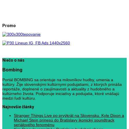
Promo
Niečo o nás
Bombing
Portál BOMBING sa orientuje na milovníkov hudby, umenia a
kultúry. Žije slovenskými kultúrnymi podujatiami, z ktorých prináša
reportáže, doplnené o zaujímavosti a aktuality z hudobného a
kultúrneho života. Podporuje iniciatívy a podujatia, ktoré vnášajú
medzi ľudí kultúru.
Najnovšie články
Stranger Things Live po prvýkrát na Slovensku. Kyle Dixon a
Michael Stein prinesú do Bratislavy ikonický soundtrack
seriálového fenoménu