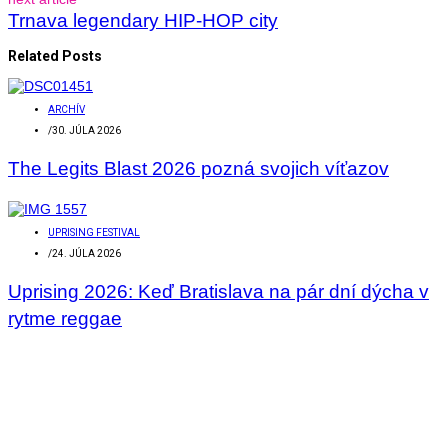
Trnava legendary HIP-HOP city
Related Posts
ARCHÍV
/
30. JÚLA 2026
The Legits Blast 2026 pozná svojich víťazov
UPRISING FESTIVAL
/
24. JÚLA 2026
Uprising 2026: Keď Bratislava na pár dní dýcha v
rytme reggae