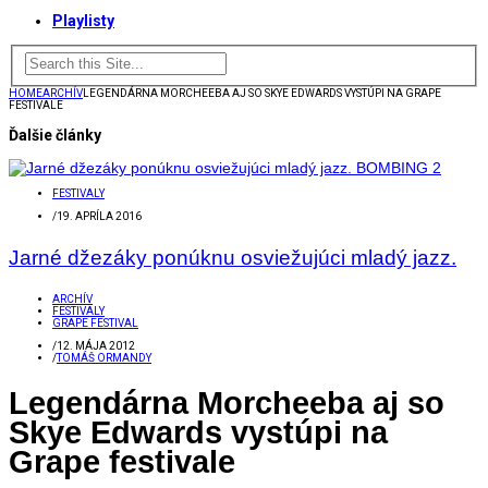
Playlisty
HOME
ARCHÍV
LEGENDÁRNA MORCHEEBA AJ SO SKYE EDWARDS VYSTÚPI NA GRAPE
FESTIVALE
Ďalšie články
FESTIVALY
/
19. APRÍLA 2016
Jarné džezáky ponúknu osviežujúci mladý jazz.
ARCHÍV
FESTIVALY
GRAPE FESTIVAL
/
12. MÁJA 2012
/
TOMÁŠ ORMANDY
Legendárna Morcheeba aj so
Skye Edwards vystúpi na
Grape festivale