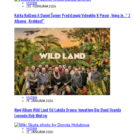
HUDBA
/
25. FEBRUÁRA 2026
Katka Koščová A Daniel Špiner Predstavujú Videoklip K Piesni „Vojna Je…“ Z
Albumu „Krehkosť“
HUDBA
/
9. JANUÁRA 2026
Nový Album Wild Land Od Lukáša Oravca: Inovatívny Big Band Ocenila
Legenda Bob Mintzer
HUDBA
/
2. JANUÁRA 2026