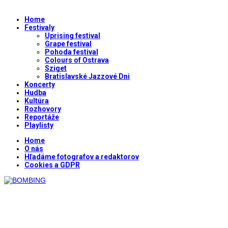
Home
Festivaly
Uprising festival
Grape festival
Pohoda festival
Colours of Ostrava
Sziget
Bratislavské Jazzové Dni
Koncerty
Hudba
Kultúra
Rozhovory
Reportáže
Playlisty
Home
O nás
Hľadáme fotografov a redaktorov
Cookies a GDPR