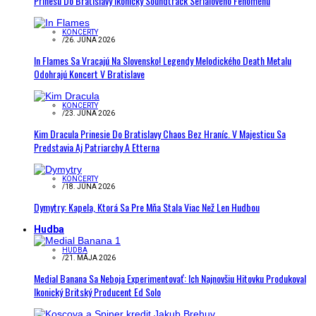
Prinesú Do Bratislavy Ikonický Soundtrack Seriálového Fenoménu
KONCERTY
/
26. JÚNA 2026
In Flames Sa Vracajú Na Slovensko! Legendy Melodického Death Metalu
Odohrajú Koncert V Bratislave
KONCERTY
/
23. JÚNA 2026
Kim Dracula Prinesie Do Bratislavy Chaos Bez Hraníc. V Majesticu Sa
Predstavia Aj Patriarchy A Etterna
KONCERTY
/
18. JÚNA 2026
Dymytry: Kapela, Ktorá Sa Pre Mňa Stala Viac Než Len Hudbou
Hudba
HUDBA
/
21. MÁJA 2026
Medial Banana Sa Neboja Experimentovať: Ich Najnovšiu Hitovku Produkoval
Ikonický Britský Producent Ed Solo