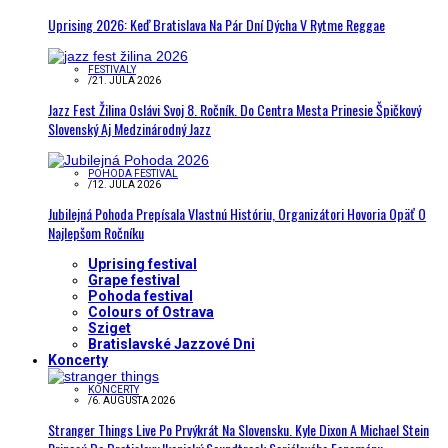
Uprising 2026: Keď Bratislava Na Pár Dní Dýcha V Rytme Reggae
FESTIVALY
/
21. JÚLA 2026
Jazz Fest Žilina Oslávi Svoj 8. Ročník. Do Centra Mesta Prinesie Špičkový
Slovenský Aj Medzinárodný Jazz
POHODA FESTIVAL
/
12. JÚLA 2026
Jubilejná Pohoda Prepísala Vlastnú Históriu, Organizátori Hovoria Opäť O
Najlepšom Ročníku
Uprising festival
Grape festival
Pohoda festival
Colours of Ostrava
Sziget
Bratislavské Jazzové Dni
Koncerty
KONCERTY
/
6. AUGUSTA 2026
Stranger Things Live Po Prvýkrát Na Slovensku. Kyle Dixon A Michael Stein