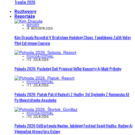
Trenčín 2026
Rozhovory
Reportáže
REPORTY
/
4. AUGUSTA 2026
Kim Dracula Rozpútal V Bratislave Hudobný Chaos. Fanúšikovia Zažili Večer
Plný Extrémnej Energie
POHODA FESTIVAL
/
12. JÚLA 2026
Pohoda 2026: Posledný Deň Priniesol Veľké Koncerty Aj Malé Príbehy
POHODA FESTIVAL
/
11. JÚLA 2026
Pohoda 2026: Piatok Patril Radosti Z Hudby. Od Dychovky Z Rumunska Až
Po Majestátneho Apasheho
POHODA FESTIVAL
/
10. JÚLA 2026
Pohoda 2026 Odštartovala Naplno. Jubilejný Festival Spojil Hudbu, Rodiny Aj
Výnimočnú Atmosféru Oslavy