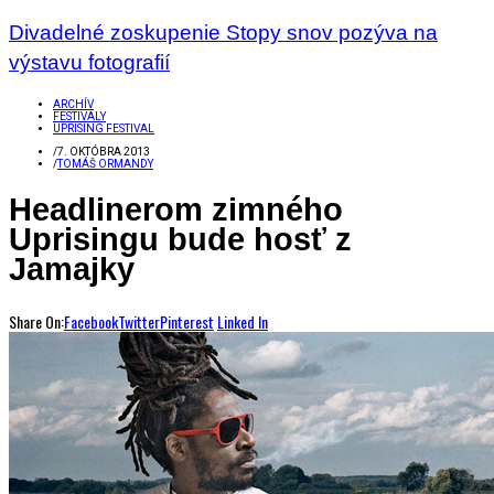
Divadelné zoskupenie Stopy snov pozýva na
výstavu fotografií
ARCHÍV
FESTIVALY
UPRISING FESTIVAL
/
7. OKTÓBRA 2013
/
TOMÁŠ ORMANDY
Headlinerom zimného
Uprisingu bude hosť z
Jamajky
Share On:
Facebook
Twitter
Pinterest
Linked In