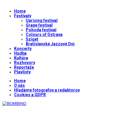
Home
Festivaly
Uprising festival
Grape festival
Pohoda festival
Colours of Ostrava
Sziget
Bratislavské Jazzové Dni
Koncerty
Hudba
Kultúra
Rozhovory
Reportáže
Playlisty
Home
O nás
Hľadáme fotografov a redaktorov
Cookies a GDPR