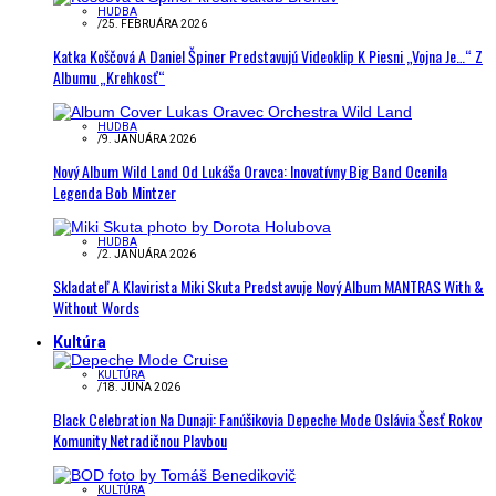
HUDBA
/
25. FEBRUÁRA 2026
Katka Koščová A Daniel Špiner Predstavujú Videoklip K Piesni „Vojna Je…“ Z
Albumu „Krehkosť“
HUDBA
/
9. JANUÁRA 2026
Nový Album Wild Land Od Lukáša Oravca: Inovatívny Big Band Ocenila
Legenda Bob Mintzer
HUDBA
/
2. JANUÁRA 2026
Skladateľ A Klavirista Miki Skuta Predstavuje Nový Album MANTRAS With &
Without Words
Kultúra
KULTÚRA
/
18. JÚNA 2026
Black Celebration Na Dunaji: Fanúšikovia Depeche Mode Oslávia Šesť Rokov
Komunity Netradičnou Plavbou
KULTÚRA