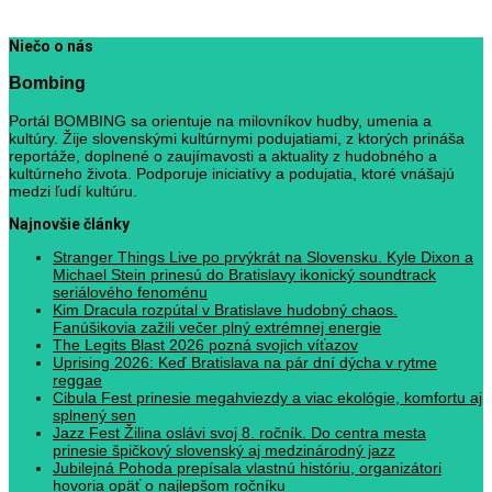
Niečo o nás
Bombing
Portál BOMBING sa orientuje na milovníkov hudby, umenia a
kultúry. Žije slovenskými kultúrnymi podujatiami, z ktorých prináša
reportáže, doplnené o zaujímavosti a aktuality z hudobného a
kultúrneho života. Podporuje iniciatívy a podujatia, ktoré vnášajú
medzi ľudí kultúru.
Najnovšie články
Stranger Things Live po prvýkrát na Slovensku. Kyle Dixon a
Michael Stein prinesú do Bratislavy ikonický soundtrack
seriálového fenoménu
Kim Dracula rozpútal v Bratislave hudobný chaos.
Fanúšikovia zažili večer plný extrémnej energie
The Legits Blast 2026 pozná svojich víťazov
Uprising 2026: Keď Bratislava na pár dní dýcha v rytme
reggae
Cibula Fest prinesie megahviezdy a viac ekológie, komfortu aj
splnený sen
Jazz Fest Žilina oslávi svoj 8. ročník. Do centra mesta
prinesie špičkový slovenský aj medzinárodný jazz
Jubilejná Pohoda prepísala vlastnú históriu, organizátori
hovoria opäť o najlepšom ročníku