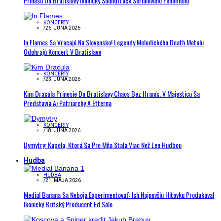
Prinesú Do Bratislavy Ikonický Soundtrack Seriálového Fenoménu
KONCERTY
/
26. JÚNA 2026
In Flames Sa Vracajú Na Slovensko! Legendy Melodického Death Metalu
Odohrajú Koncert V Bratislave
KONCERTY
/
23. JÚNA 2026
Kim Dracula Prinesie Do Bratislavy Chaos Bez Hraníc. V Majesticu Sa
Predstavia Aj Patriarchy A Etterna
KONCERTY
/
18. JÚNA 2026
Dymytry: Kapela, Ktorá Sa Pre Mňa Stala Viac Než Len Hudbou
Hudba
HUDBA
/
21. MÁJA 2026
Medial Banana Sa Neboja Experimentovať: Ich Najnovšiu Hitovku Produkoval
Ikonický Britský Producent Ed Solo