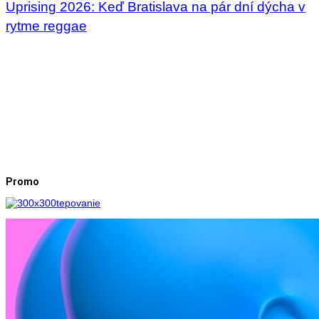
Uprising 2026: Keď Bratislava na pár dní dýcha v
rytme reggae
Promo