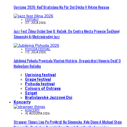
Uprising 2026: Keď Bratislava Na Pár Dní Dýcha V Rytme Reggae
FESTIVALY
/
21. JÚLA 2026
Jazz Fest Žilina Oslávi Svoj 8. Ročník. Do Centra Mesta Prinesie Špičkový
Slovenský Aj Medzinárodný Jazz
POHODA FESTIVAL
/
12. JÚLA 2026
Jubilejná Pohoda Prepísala Vlastnú Históriu, Organizátori Hovoria Opäť O
Najlepšom Ročníku
Uprising festival
Grape festival
Pohoda festival
Colours of Ostrava
Sziget
Bratislavské Jazzové Dni
Koncerty
KONCERTY
/
6. AUGUSTA 2026
Stranger Things Live Po Prvýkrát Na Slovensku. Kyle Dixon A Michael Stein