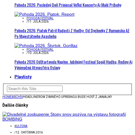
Pohoda 2026: Posledný Deň Priniesol Veľké Koncerty Aj Malé Príbehy
POHODA FESTIVAL
/
11. JÚLA 2026
Pohoda 2026: Piatok Patril Radosti Z Hudby. Od Dychovky Z Rumunska Až
Po Majestátneho Apasheho
POHODA FESTIVAL
/
10. JÚLA 2026
Pohoda 2026 Odštartovala Naplno. Jubilejný Festival Spojil Hudbu, Rodiny Aj
Výnimočnú Atmosféru Oslavy
Playlisty
HOME
ARCHÍV
HEADLINEROM ZIMNÉHO UPRISINGU BUDE HOSŤ Z JAMAJKY
Ďalšie články
KULTÚRA
/
12. OKTÓBRA 2016