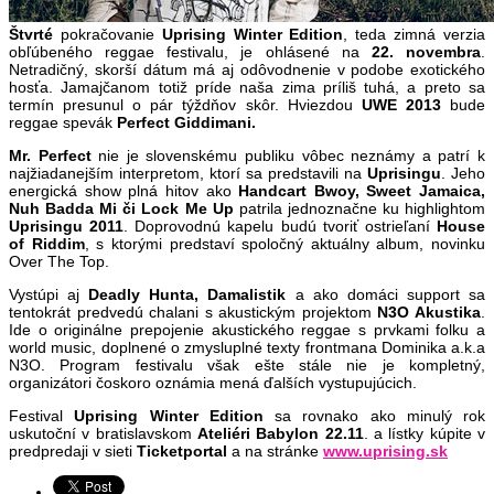
Štvrté
pokračovanie
Uprising Winter Edition
, teda zimná verzia
obľúbeného reggae festivalu, je ohlásené na
22. novembra
.
Netradičný, skorší dátum má aj odôvodnenie v podobe exotického
hosťa. Jamajčanom totiž príde naša zima príliš tuhá, a preto sa
termín presunul o pár týždňov skôr. Hviezdou
UWE 2013
bude
reggae spevák
Perfect Giddimani.
Mr. Perfect
nie je slovenskému publiku vôbec neznámy a patrí k
najžiadanejším interpretom, ktorí sa predstavili na
Uprisingu
. Jeho
energická show plná hitov ako
Handcart Bwoy, Sweet Jamaica,
Nuh Badda Mi či Lock Me Up
patrila jednoznačne ku highlightom
Uprisingu 2011
. Doprovodnú kapelu budú tvoriť ostrieľaní
House
of Riddim
, s ktorými predstaví spoločný aktuálny album, novinku
Over The Top.
Vystúpi aj
Deadly Hunta, Damalistik
a ako domáci support sa
tentokrát predvedú chalani s akustickým projektom
N3O Akustika
.
Ide o originálne prepojenie akustického reggae s prvkami folku a
world music, doplnené o zmysluplné texty frontmana Dominika a.k.a
N3O. Program festivalu však ešte stále nie je kompletný,
organizátori čoskoro oznámia mená ďalších vystupujúcich.
Festival
Uprising Winter Edition
sa rovnako ako minulý rok
uskutoční v bratislavskom
Ateliéri Babylon 22.11
. a lístky kúpite v
predpredaji v sieti
Ticketportal
a na stránke
www.uprising.sk