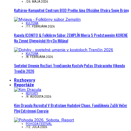
/
26. MÁJA 2026
Kultúrno-Komunitné Centrum BOD Prvého Júna Oficiálne Otvára Svoje Brány
KULTÚRA
/
11. FEBRUÁRA 2026
Kapela ICONITO & Folklórny Súbor ZEMPLÍN Mieria S Predstavením KORENE
Na Zimné Olympijské Hry Do Milána!
KULTÚRA
/
8. FEBRUÁRA 2026
Svetelné Umenie Rozžiari Trenčianske Kostoly Počas Otváracieho Víkendu
Trenčín 2026
Rozhovory
Reportáže
REPORTY
/
4. AUGUSTA 2026
Kim Dracula Rozpútal V Bratislave Hudobný Chaos. Fanúšikovia Zažili Večer
Plný Extrémnej Energie
POHODA FESTIVAL
/
12. JÚLA 2026