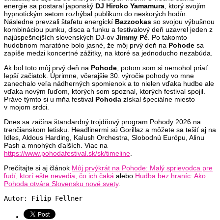
energie sa postaral japonský
DJ Hiroko Yamamura
, ktorý svojím
hypnotickým setom rozhýbal publikum do neskorých hodín.
Následne prevzali štafetu energickí
Bazzookas
so svojou výbušnou
kombináciou punku, disca a funku a festivalový deň uzavrel jeden z
najúspešnejších slovenských DJ-ov
Jimmy Pé
. Po takomto
hudobnom maratóne bolo jasné, že môj prvý deň na
Pohode
sa
zapíše medzi koncertné zážitky, na ktoré sa jednoducho nezabúda.
Ak bol toto môj prvý deň na
Pohode
, potom som si nemohol priať
lepší začiatok. Úprimne, včerajšie 30. výročie pohody vo mne
zanechalo veľa nádherných spomienok a to nielen vďaka hudbe ale
vďaka novým ľuďom, ktorých som spoznal, ktorých festival spojil.
Práve týmto si u mňa festival
Pohoda
získal špeciálne miesto
v mojom srdci.
Dnes sa začína štandardný trojdňový program Pohody 2026 na
trenčianskom letisku. Headlinermi sú Gorillaz a môžete sa tešiť aj na
Idles, Aldous Harding, Kalush Orchestra, Slobodnú Európu, Alinu
Pash a mnohých ďalších. Viac na
https://www.pohodafestival.sk/sk/timeline
.
Prečítajte si aj článok
Môj prvýkrát na Pohode: Malý sprievodca pre
ľudí, ktorí ešte nevedia, čo ich čaká
alebo
Hudba bez hraníc: Ako
Pohoda otvára Slovensku nové svety
.
Autor: Filip Fellner