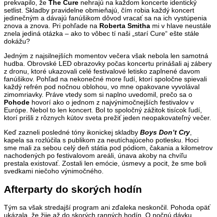
prekvapilo, že
The Cure
nehrajú na každom koncerte identický
setlist. Skladby pravidelne obmieňajú, čím robia každý koncert
jedinečným a dávajú fanúšikom dôvod vracať sa na ich vystúpenia
znova a znova. Pri pohľade na
Roberta Smitha
mi v hlave neustále
znela jediná otázka – ako to vôbec tí naši „starí Cure“ ešte stále
dokážu?
Jedným z najsilnejších momentov večera však nebola len samotná
hudba. Obrovské LED obrazovky počas koncertu prinášali aj zábery
z dronu, ktoré ukazovali celé festivalové letisko zaplnené davom
fanúšikov. Pohľad na nekonečné more ľudí, ktorí spoločne spievali
každý refrén pod nočnou oblohou, vo mne opakovane vyvolával
zimomriavky. Práve vtedy som si naplno uvedomil, prečo sa o
Pohode
hovorí ako o jednom z najvýnimočnejších festivalov v
Európe. Nebol to len koncert. Bol to spoločný zážitok tisícok ľudí,
ktorí prišli z rôznych kútov sveta prežiť jeden neopakovateľný večer.
Keď zazneli posledné tóny ikonickej skladby
Boys Don’t Cry
,
kapela sa rozlúčila s publikom za neutíchajúceho potlesku. Hoci
sme mali za sebou celý deň státia pod pódiom, čakania a kilometrov
nachodených po festivalovom areáli, únava akoby na chvíľu
prestala existovať. Zostali len emócie, úsmevy a pocit, že sme boli
svedkami niečoho výnimočného.
Afterparty do skorých hodín
Tým sa však stredajší program ani zďaleka neskončil. Pohoda opäť
ukázala, že žije až do skorých ranných hodín. O nočnú dávku