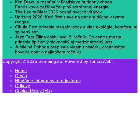
Kim Dracula rozpútal v Bratislave hudobný chaos.
Fanúšikovia zažili večer plný extrémnej energie
The Legits Blast 2026 pozná svojich víťazov
Uprising 2026: Keď Bratislava na pár dní dýcha v rytme
reggae
Cibula Fest prinesie megahviezdy a viac ekológie, komfortu aj
splnený sen
Jazz Fest Žilina oslávi svoj 8. ročník. Do centra mesta
prinesie špičkový slovenský aj medzinárodný jazz
Jubilejná Pohoda prepísala vlastnú históriu, organizátori
hovoria opäť o najlepšom ročníku
Copyright © 2025 Bombing.eu. Powered by TomasWeb.
Home
O nás
Hľadáme fotografov a redaktorov
Odkazy
Cookie Policy (EU)