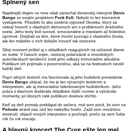
Splnený sen
Najsilnejší dojem vo mne však zanechal slovenský interpret
Denis
Bango
so svojím projektom
Fvck Kvlt
. Nebolo to len koncertné
vystúpenie. Pôsobilo to ako osobná výpoveď človeka, ktorý sa
nebojí hovoriť o vlastných démonoch ani o problémoch dnešného
sveta. Jeho texty boli surové, emocionálne a miestami až bolestivo
úprimné. Dotýkali sa tém, ktoré mnohí poznajú z vlastného života,
ale len málokto o nich dokáže hovoriť tak otvorene.
Silný moment prišiel aj v skladbách reagujúcich na súčasné dianie
vo svete. V časoch vojen, rastúcej polarizácie a novodobých
autoritárskych tendencií zneli jeho odkazy mimoriadne aktuálne.
Publikum ich prijímalo s pozornosťou, aká sa na festivaloch nevidí
každý deň.
Popri silných textoch ma fascinovalo aj jeho hudobné prevedenie.
Denis Bango
ukázal, že nie je len výrazným textárom a
interpretom, ale aj mimoriadne talentovaným hudobníkom. Jeho
práca s klavírom dodávala skladbám ďalší rozmer a vytvárala
momenty, pri ktorých celé publikum doslova stíchlo.
Keď sa deň pomaly preklápal do večera, mal som pocit, že som na
Pohode
strávil viac než len niekoľko hodín. Zažil som množstvo
stretnutí, objavil nových interpretov a pochopil, prečo sa sem ľudia
rok čo rok vracajú.
A hlavný koncert The Cure ešte len mal