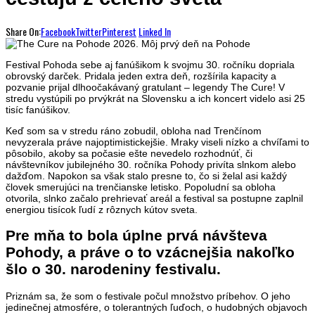
Share On:
Facebook
Twitter
Pinterest
Linked In
Festival Pohoda sebe aj fanúšikom k svojmu 30. ročníku dopriala
obrovský darček. Pridala jeden extra deň, rozšírila kapacity a
pozvanie prijal dlhoočakávaný gratulant – legendy The Cure! V
stredu vystúpili po prvýkrát na Slovensku a ich koncert videlo asi 25
tisíc fanúšikov.
Keď som sa v stredu ráno zobudil, obloha nad Trenčínom
nevyzerala práve najoptimistickejšie. Mraky viseli nízko a chvíľami to
pôsobilo, akoby sa počasie ešte nevedelo rozhodnúť, či
návštevníkov jubilejného 30. ročníka Pohody privíta slnkom alebo
dažďom. Napokon sa však stalo presne to, čo si želal asi každý
človek smerujúci na trenčianske letisko. Popoludní sa obloha
otvorila, slnko začalo prehrievať areál a festival sa postupne zaplnil
energiou tisícok ľudí z rôznych kútov sveta.
Pre mňa to bola úplne prvá návšteva
Pohody, a práve o to vzácnejšia nakoľko
šlo o 30. narodeniny festivalu.
Priznám sa, že som o festivale počul množstvo príbehov. O jeho
jedinečnej atmosfére, o tolerantných ľuďoch, o hudobných objavoch