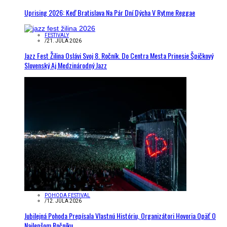
Uprising 2026: Keď Bratislava Na Pár Dní Dýcha V Rytme Reggae
FESTIVALY
/
21. JÚLA 2026
Jazz Fest Žilina Oslávi Svoj 8. Ročník. Do Centra Mesta Prinesie Špičkový
Slovenský Aj Medzinárodný Jazz
POHODA FESTIVAL
/
12. JÚLA 2026
Jubilejná Pohoda Prepísala Vlastnú Históriu, Organizátori Hovoria Opäť O
Najlepšom Ročníku