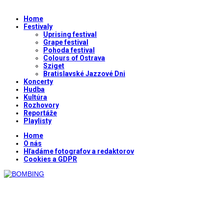
Home
Festivaly
Uprising festival
Grape festival
Pohoda festival
Colours of Ostrava
Sziget
Bratislavské Jazzové Dni
Koncerty
Hudba
Kultúra
Rozhovory
Reportáže
Playlisty
Home
O nás
Hľadáme fotografov a redaktorov
Cookies a GDPR