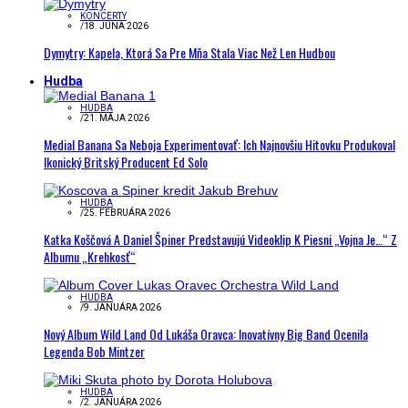
KONCERTY
/
18. JÚNA 2026
Dymytry: Kapela, Ktorá Sa Pre Mňa Stala Viac Než Len Hudbou
Hudba
HUDBA
/
21. MÁJA 2026
Medial Banana Sa Neboja Experimentovať: Ich Najnovšiu Hitovku Produkoval
Ikonický Britský Producent Ed Solo
HUDBA
/
25. FEBRUÁRA 2026
Katka Koščová A Daniel Špiner Predstavujú Videoklip K Piesni „Vojna Je…“ Z
Albumu „Krehkosť“
HUDBA
/
9. JANUÁRA 2026
Nový Album Wild Land Od Lukáša Oravca: Inovatívny Big Band Ocenila
Legenda Bob Mintzer
HUDBA
/
2. JANUÁRA 2026