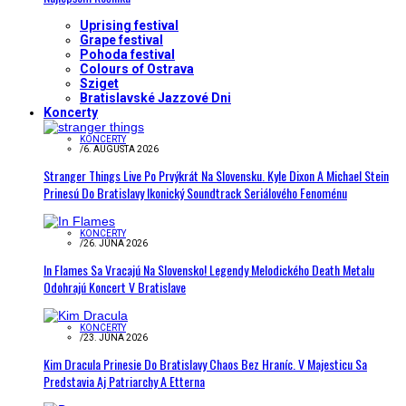
Uprising festival
Grape festival
Pohoda festival
Colours of Ostrava
Sziget
Bratislavské Jazzové Dni
Koncerty
KONCERTY
/
6. AUGUSTA 2026
Stranger Things Live Po Prvýkrát Na Slovensku. Kyle Dixon A Michael Stein
Prinesú Do Bratislavy Ikonický Soundtrack Seriálového Fenoménu
KONCERTY
/
26. JÚNA 2026
In Flames Sa Vracajú Na Slovensko! Legendy Melodického Death Metalu
Odohrajú Koncert V Bratislave
KONCERTY
/
23. JÚNA 2026
Kim Dracula Prinesie Do Bratislavy Chaos Bez Hraníc. V Majesticu Sa
Predstavia Aj Patriarchy A Etterna