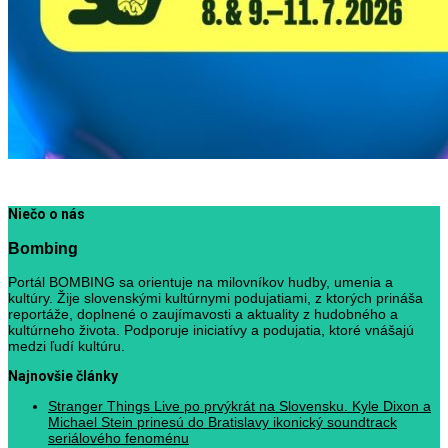
Niečo o nás
Bombing
Portál BOMBING sa orientuje na milovníkov hudby, umenia a
kultúry. Žije slovenskými kultúrnymi podujatiami, z ktorých prináša
reportáže, doplnené o zaujímavosti a aktuality z hudobného a
kultúrneho života. Podporuje iniciatívy a podujatia, ktoré vnášajú
medzi ľudí kultúru.
Najnovšie články
Stranger Things Live po prvýkrát na Slovensku. Kyle Dixon a
Michael Stein prinesú do Bratislavy ikonický soundtrack
seriálového fenoménu