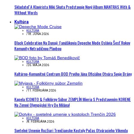
Skladateľ A Klavirista Miki Skuta Predstavuje Nový Album MANTRAS With &
Without Words
Kultúra
KULTÚRA
/
18. JÚNA 2026
Black Celebration Na Dunaji: Fanúšikovia Depeche Mode Oslávia Šesť Rokov
Komunity Netradičnou Plavbou
KULTÚRA
/
26. MÁJA 2026
Kultúrno-Komunitné Centrum BOD Prvého Júna Oficiálne Otvára Svoje Brány
KULTÚRA
/
11. FEBRUÁRA 2026
Kapela ICONITO & Folklórny Súbor ZEMPLÍN Mieria S Predstavením KORENE
Na Zimné Olympijské Hry Do Milána!
KULTÚRA
/
8. FEBRUÁRA 2026
Svetelné Umenie Rozžiari Trenčianske Kostoly Počas Otváracieho Víkendu