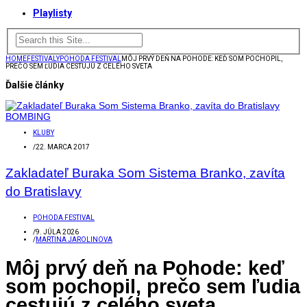
Playlisty
HOME
FESTIVALY
POHODA FESTIVAL
MÔJ PRVÝ DEŇ NA POHODE: KEĎ SOM POCHOPIL,
PREČO SEM ĽUDIA CESTUJÚ Z CELÉHO SVETA
Ďalšie články
KLUBY
/
22. MARCA 2017
Zakladateľ Buraka Som Sistema Branko, zavíta
do Bratislavy
POHODA FESTIVAL
/
9. JÚLA 2026
/
MARTINA JAROLINOVA
Môj prvý deň na Pohode: keď
som pochopil, prečo sem ľudia
cestujú z celého sveta