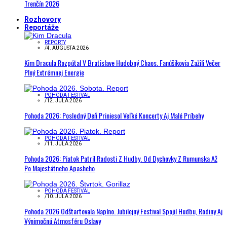
Trenčín 2026
Rozhovory
Reportáže
REPORTY
/
4. AUGUSTA 2026
Kim Dracula Rozpútal V Bratislave Hudobný Chaos. Fanúšikovia Zažili Večer
Plný Extrémnej Energie
POHODA FESTIVAL
/
12. JÚLA 2026
Pohoda 2026: Posledný Deň Priniesol Veľké Koncerty Aj Malé Príbehy
POHODA FESTIVAL
/
11. JÚLA 2026
Pohoda 2026: Piatok Patril Radosti Z Hudby. Od Dychovky Z Rumunska Až
Po Majestátneho Apasheho
POHODA FESTIVAL
/
10. JÚLA 2026
Pohoda 2026 Odštartovala Naplno. Jubilejný Festival Spojil Hudbu, Rodiny Aj
Výnimočnú Atmosféru Oslavy