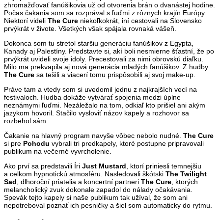
zhromažďovať fanúšikovia už od otvorenia brán o dvanástej hodine.
Počas čakania som sa rozprával s ľuďmi z rôznych krajín Európy.
Niektorí videli
The Cure
niekoľkokrát, iní cestovali na Slovensko
prvýkrát v živote. Všetkých však spájala rovnaká vášeň.
Dokonca som tu stretol staršiu generáciu fanúšikov z Egypta,
Kanady aj Palestíny. Predstavte si, akí boli nesmierne šťastní, že po
prvýkrát uvideli svoje idoly. Precestovali za nimi obrovskú diaľku.
Milo ma prekvapila aj nová generácia mladých fanúšikov. Z hudby
The Cure
sa tešili a viacerí tomu prispôsobili aj svoj make-up.
Práve tam a vtedy som si uvedomil jednu z najkrajších vecí na
festivaloch. Hudba dokáže vytvárať spojenia medzi úplne
neznámymi ľuďmi. Nezáležalo na tom, odkiaľ kto prišiel ani akým
jazykom hovoril. Stačilo vysloviť názov kapely a rozhovor sa
rozbehol sám.
Čakanie na hlavný program navyše vôbec nebolo nudné.
The Cure
si pre
Pohodu
vybrali tri predkapely, ktoré postupne pripravovali
publikum na večerné vyvrcholenie.
Ako prví sa predstavili Íri
Just Mustard
, ktorí priniesli temnejšiu
a celkom hypnotickú atmosféru. Nasledovali škótski
The Twilight
Sad
, dlhoroční priatelia a koncertní partneri
The Cure
, ktorých
melancholický zvuk dokonale zapadol do nálady očakávania.
Spevák tejto kapely si naše publikum tak užíval, že som ani
nepotreboval poznať ich pesničky a šiel som automaticky do rytmu.