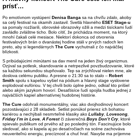
prísť…
Po emotívnom vystúpení
Denisa Banga
sa na chvíľu zdalo, akoby
sa celý festival na okamih zastavil. Svetlá hlavného
ESET Stage-u
sa pomaly rozžiarili, obrovské obrazovky ožili a medzi tisíckami ľudí
zavládlo zvláštne ticho. Bolo cítiť, že prichádza moment, na ktorý
mnohí čakali celé mesiace. Niektorí dokonca od otvorenia
festivalových brán o dvanástej hodine stáli v prvých radoch len
preto, aby si legendárnych
The Cure
vychutnali z čo najväčšej
blízkosti.
S pribúdajúcimi minútami sa dav menil na jeden živý organizmus.
Ozýval sa potlesk, skandovanie a netrpezlivé povzbudzovanie, ktoré
sa každou sekundou stupňovalo. Tep sa zrýchľoval nielen mne, ale
doslova celému publiku. A presne o 21:30 sa to stalo –
Robert
Smith
spolu s kapelou vyšiel na pódium a hlavný stage vyslovene
explodoval eufóriou. V tej chvíli bolo úplne jedno, odkiaľ kto prišiel
alebo akým jazykom hovorí. Desaťtisíce ľudí spojila hudba jednej z
najväčších kapiel alternatívnej hudobnej histórie.
The Cure
odohrali monumentálny, viac ako dvojhodinový koncert
pozostávajúci z 28 skladieb. Setlist ponúkol prierez ich bohatou
kariérou a nechýbali nesmrteľné klasiky ako
Lullaby
,
Lovesong
,
Friday I’m in Love
,
A Forest
či záverečná
Boys Don’t Cry
, ktoré
spievalo publikum od prvého až po posledný tón. Fascinujúce bolo
sledovať, ako si kapela aj po desaťročiach na scéne zachováva
neuveriteľnú energiu, precíznosť a chuť hrať. Navyše ma príjemne