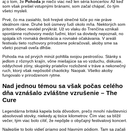
aj o tom, že
Pohoda
je niečo viac než len séria koncertov. Až keď
som však prešiel vstupnými bránami, som začal chápať, čo tým
všetci mysleli.
Prvé, čo ma zasiahlo, boli hrejivé slnečné lúče po nie práve
ideálnom ráne. Druhé boli úsmevy ľudí okolo mňa. Niektorých som
pritom vôbec nevidel prvýkrát. Už vo vlaku do Trenčína vznikali
spontánne rozhovory medzi ľuďmi, ktorí sa dovtedy nepoznali, no
spájala ich rovnaká destinácia a rovnaké očakávania. V areáli
festivalu tieto rozhovory prirodzene pokračovali, akoby sme sa
všetci poznali oveľa dlhšie.
Pohoda ma od prvých minút pohltila svojou pestrosťou. Stánky s
jedlom z rôznych krajín, vône miešajúce sa vo vzduchu, diskusie,
oddychové zóny, skupinky priateľov rozložené v tráve a nekonečný
ruch, ktorý však nepôsobil chaoticky. Naopak. Všetko akoby
fungovalo v prirodzenom rytme.
Nad jednou témou sa však počas celého
dňa vznášalo zvláštne vzrušenie – The
Cure
Legendárna britská kapela bola dôvodom, prečo mnohí návštevníci
absolvovali stovky, niekedy aj tisíce kilometrov. Čím viac sa blížil
večer, tým viac bolo cítiť, že nepôjde o obyčajný festivalový koncert.
Najlepšie to bolo vidieť priamo pod hlavným pódiom. Tam sa začali