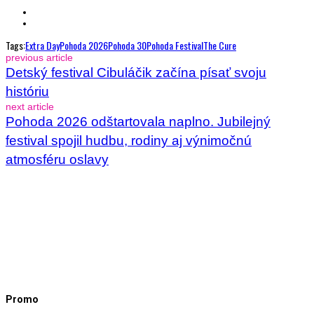
Tags:
Extra Day
Pohoda 2026
Pohoda 30
Pohoda Festival
The Cure
previous article
Detský festival Cibuláčik začína písať svoju
históriu
next article
Pohoda 2026 odštartovala naplno. Jubilejný
festival spojil hudbu, rodiny aj výnimočnú
atmosféru oslavy
Promo