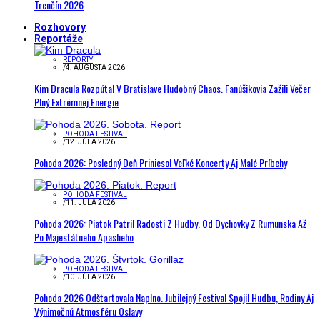
Trenčín 2026
Rozhovory
Reportáže
REPORTY
/
4. AUGUSTA 2026
Kim Dracula Rozpútal V Bratislave Hudobný Chaos. Fanúšikovia Zažili Večer
Plný Extrémnej Energie
POHODA FESTIVAL
/
12. JÚLA 2026
Pohoda 2026: Posledný Deň Priniesol Veľké Koncerty Aj Malé Príbehy
POHODA FESTIVAL
/
11. JÚLA 2026
Pohoda 2026: Piatok Patril Radosti Z Hudby. Od Dychovky Z Rumunska Až
Po Majestátneho Apasheho
POHODA FESTIVAL
/
10. JÚLA 2026
Pohoda 2026 Odštartovala Naplno. Jubilejný Festival Spojil Hudbu, Rodiny Aj
Výnimočnú Atmosféru Oslavy