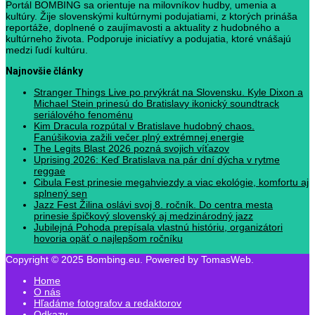
Portál BOMBING sa orientuje na milovníkov hudby, umenia a
kultúry. Žije slovenskými kultúrnymi podujatiami, z ktorých prináša
reportáže, doplnené o zaujímavosti a aktuality z hudobného a
kultúrneho života. Podporuje iniciatívy a podujatia, ktoré vnášajú
medzi ľudí kultúru.
Najnovšie články
Stranger Things Live po prvýkrát na Slovensku. Kyle Dixon a
Michael Stein prinesú do Bratislavy ikonický soundtrack
seriálového fenoménu
Kim Dracula rozpútal v Bratislave hudobný chaos.
Fanúšikovia zažili večer plný extrémnej energie
The Legits Blast 2026 pozná svojich víťazov
Uprising 2026: Keď Bratislava na pár dní dýcha v rytme
reggae
Cibula Fest prinesie megahviezdy a viac ekológie, komfortu aj
splnený sen
Jazz Fest Žilina oslávi svoj 8. ročník. Do centra mesta
prinesie špičkový slovenský aj medzinárodný jazz
Jubilejná Pohoda prepísala vlastnú históriu, organizátori
hovoria opäť o najlepšom ročníku
Copyright © 2025 Bombing.eu. Powered by TomasWeb.
Home
O nás
Hľadáme fotografov a redaktorov
Odkazy