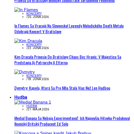
Prinesú Do Bratislavy Ikonický Soundtrack Seriálového Fenoménu
KONCERTY
/
26. JÚNA 2026
In Flames Sa Vracajú Na Slovensko! Legendy Melodického Death Metalu
Odohrajú Koncert V Bratislave
KONCERTY
/
23. JÚNA 2026
Kim Dracula Prinesie Do Bratislavy Chaos Bez Hraníc. V Majesticu Sa
Predstavia Aj Patriarchy A Etterna
KONCERTY
/
18. JÚNA 2026
Dymytry: Kapela, Ktorá Sa Pre Mňa Stala Viac Než Len Hudbou
Hudba
HUDBA
/
21. MÁJA 2026
Medial Banana Sa Neboja Experimentovať: Ich Najnovšiu Hitovku Produkoval
Ikonický Britský Producent Ed Solo