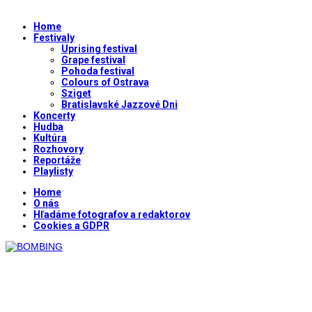
Home
Festivaly
Uprising festival
Grape festival
Pohoda festival
Colours of Ostrava
Sziget
Bratislavské Jazzové Dni
Koncerty
Hudba
Kultúra
Rozhovory
Reportáže
Playlisty
Home
O nás
Hľadáme fotografov a redaktorov
Cookies a GDPR