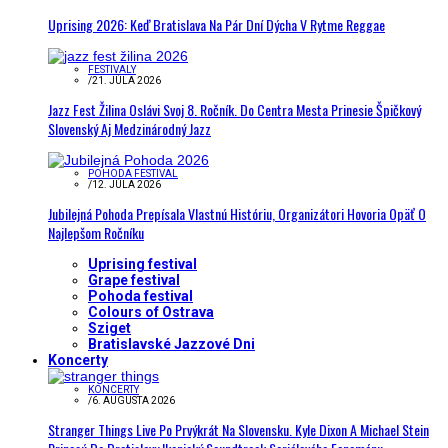
Uprising 2026: Keď Bratislava Na Pár Dní Dýcha V Rytme Reggae
FESTIVALY
/
21. JÚLA 2026
Jazz Fest Žilina Oslávi Svoj 8. Ročník. Do Centra Mesta Prinesie Špičkový
Slovenský Aj Medzinárodný Jazz
POHODA FESTIVAL
/
12. JÚLA 2026
Jubilejná Pohoda Prepísala Vlastnú Históriu, Organizátori Hovoria Opäť O
Najlepšom Ročníku
Uprising festival
Grape festival
Pohoda festival
Colours of Ostrava
Sziget
Bratislavské Jazzové Dni
Koncerty
KONCERTY
/
6. AUGUSTA 2026
Stranger Things Live Po Prvýkrát Na Slovensku. Kyle Dixon A Michael Stein