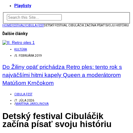
Playlisty
HOME
FESTIVALY
CIBULA FEST
DETSKÝ FESTIVAL CIBULÁČIK ZAČÍNA PÍSAŤ SVOJU HISTÓRIU
Ďalšie články
KULTÚRA
/
5. FEBRUÁRA 2019
Do Žiliny opäť prichádza Retro ples: tento rok s
najväčšími hitmi kapely Queen a moderátorom
Matúšom Krnčokom
CIBULA FEST
/
7. JÚLA 2026
/
MARTINA JAROLINOVA
Detský festival Cibuláčik
začína písať svoju históriu