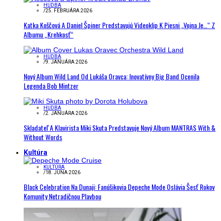
HUDBA
/
25. FEBRUÁRA 2026
Katka Koščová A Daniel Špiner Predstavujú Videoklip K Piesni „Vojna Je…“ Z
Albumu „Krehkosť“
HUDBA
/
9. JANUÁRA 2026
Nový Album Wild Land Od Lukáša Oravca: Inovatívny Big Band Ocenila
Legenda Bob Mintzer
HUDBA
/
2. JANUÁRA 2026
Skladateľ A Klavirista Miki Skuta Predstavuje Nový Album MANTRAS With &
Without Words
Kultúra
KULTÚRA
/
18. JÚNA 2026
Black Celebration Na Dunaji: Fanúšikovia Depeche Mode Oslávia Šesť Rokov
Komunity Netradičnou Plavbou