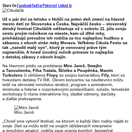
Share On:
Facebook
Twitter
Pinterest
Linked In
Už o pár dní sa letisko v Holíči na jeden deň zmení na hlavné
mesto detí zo Slovenska a Česka. Najväčší česko – slovenský
detský festival Cibuláčik odštartuje už v sobotu 11. júla svoju
cestu prvým ročníkom na mieste, kam už dlhé roky,
prichádzajú prevažne ich rodičia za tou najlepšou hudbou a
zábavou z oboch strán rieky Morava. Veľkému Cibula Festu sa
tak „narodil malý syn“, ktorý je venovaný práve tým
najmenším. A hneď úvodný ročník prinesie to najlepšie
z detskej zábavy z oboch krajín.
Na hlavnom pódiu sa predstavia
Miro Jaroš, Smejko
a Tanculienka, Fíha Tralala, Štístko a Poupěnka, Maxim
Turbulenc
či obľúbený
Flopy
so svojou kamarátkou
Fify,
ktorí sú
hviezdami detskej TV RiK. Okrem koncertov sa návštevníci môžu
tešiť na obrovské množstvo atrakcií, program s animátormi,
stretnutia a fotenie s rozprávkovými postavičkami, súťaže, tematické
workshopy či rôzne interaktívne hry, sladké odmeny, darčeky
a ďalšie prekvapenia.
Miro Jaroš
„
Chceli sme vytvoriť festival, na ktorom si každý člen rodiny nájde to
svoje. Deti sa môžu tešiť na svojich obľúbených interpretov
a množstvo atrakcií, rodičia zase ocenia komfort, bezpečné