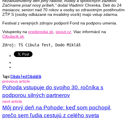
nezabudnuteľný deň plný radosti, hudby a spoločných zážitkov.
Začíname písať nový príbeh,“
dodal Vladimír Chrenka. Deti do 24
mesiacov, seniori nad 70 rokov a osoby so zdravotným postihnutím
ZŤP S (osoby odkázané na invalidný vozík) majú vstup zdarma.
Festival z verejných zdrojov podporil Fond na podporu umenia.
Vstupenky na
predpredaj.sk
,
goout.cz
. Viac informácií na
Cibulacik.sk
.
Zdroj: TS Cibula fest, Dodo Mikláš
Tags:
Cibula Fest
Cibuláčik
previous article
Pohoda vstupuje do svojho 30. ročníka s
podporou silných partnerov
next article
Môj prvý deň na Pohode: keď som pochopil,
prečo sem ľudia cestujú z celého sveta