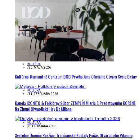
KULTÚRA
/
26. MÁJA 2026
Kultúrno-Komunitné Centrum BOD Prvého Júna Oficiálne Otvára Svoje Brány
KULTÚRA
/
11. FEBRUÁRA 2026
Kapela ICONITO & Folklórny Súbor ZEMPLÍN Mieria S Predstavením KORENE
Na Zimné Olympijské Hry Do Milána!
KULTÚRA
/
8. FEBRUÁRA 2026
Svetelné Umenie Rozžiari Trenčianske Kostoly Počas Otváracieho Víkendu