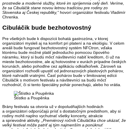
prostredie a moderné služby, ktoré im spríjemnia celý deň. Veríme,
že sa Cibuláčik stane novou letnou tradíciou pre rodiny zo
Slovenska aj Českej republiky,“
hovorí organizátor festivalu Vladimír
Chrenka.
Cibuláčik bude bezhotovostný
Pre všetkých bude k dispozícii bohatá gastrozóna, v ktorej
organizátori mysleli aj na komfort pri platení a na ekológiu. V celom
areáli bude fungovať bezhotovostný systém NFCtron, vďaka
ktorému bude možné platiť jednoducho pomocou čipového
náramku, ktorý si budú môcť návštevníci nabiť kreditom, či už na
mieste bezhotovostne, ale aj hotovostne v eurách prípadne českých
korunách, alebo pohodlne cez aplikáciu odkiaľkoľvek. Zároveň sa
organizátori rozhodli upustiť od jednorazových plastových pohárov,
ktoré nahradili vratnými. Časť pohárov bude v limitovanej edícii
Cibuláčik s motívom festivalu a návštevníci sa budú môcť
rozhodnúť, či si tento špeciálny pohár ponechajú, alebo ho vrátia.
Štístko a Poupěnka
Brány festivalu sa otvoria už v dopoludňajších hodinách
a organizátori odporúčajú prísť s dostatočným predstihom, aby si
rodiny mohli naplno vychutnať všetky koncerty, atrakcie
a sprievodné aktivity.
„Premiérový ročník Cibuláčika chce ukázať, že
veľký festival môže patriť aj tým najmenším a ponúknuť