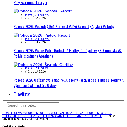
Plný Extrémnej Energie
POHODA FESTIVAL
/
12. JÚLA 2026
Pohoda 2026: Posledný Deň Priniesol Veľké Koncerty Aj Malé Príbehy
POHODA FESTIVAL
/
11. JÚLA 2026
Pohoda 2026: Piatok Patril Radosti Z Hudby. Od Dychovky Z Rumunska Až
Po Majestátneho Apasheho
POHODA FESTIVAL
/
10. JÚLA 2026
Pohoda 2026 Odštartovala Naplno. Jubilejný Festival Spojil Hudbu, Rodiny Aj
Výnimočnú Atmosféru Oslavy
Playlisty
HOME
FESTIVALY
CESTOU NECESTOU
CESTOVATEĽSKÝ FESTIVAL CESTOU NECESTOU
OSLAVUJE DOBRODRUŽSTVO A SPOZNÁVANIE PESTROFAREBNÉHO SVETA
BUDINSKÝ
MATÚŠ UKRAJINA ŽIVOT VO VOJNE
Ďalšie články