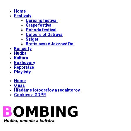
Home
Festivaly
Uprising festival
Grape festival
Pohoda festival
Colours of Ostrava
Sziget
Bratislavské Jazzové Dni
Koncerty
Hudba
Kultúra
Rozhovory
Reportáže
Playlisty
Home
O nás
Hľadáme fotografov a redaktorov
Cookies a GDPR