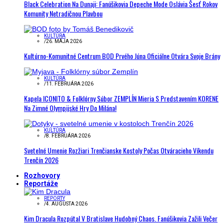
Black Celebration Na Dunaji: Fanúšikovia Depeche Mode Oslávia Šesť Rokov
Komunity Netradičnou Plavbou
KULTÚRA
/
26. MÁJA 2026
Kultúrno-Komunitné Centrum BOD Prvého Júna Oficiálne Otvára Svoje Brány
KULTÚRA
/
11. FEBRUÁRA 2026
Kapela ICONITO & Folklórny Súbor ZEMPLÍN Mieria S Predstavením KORENE
Na Zimné Olympijské Hry Do Milána!
KULTÚRA
/
8. FEBRUÁRA 2026
Svetelné Umenie Rozžiari Trenčianske Kostoly Počas Otváracieho Víkendu
Trenčín 2026
Rozhovory
Reportáže
REPORTY
/
4. AUGUSTA 2026
Kim Dracula Rozpútal V Bratislave Hudobný Chaos. Fanúšikovia Zažili Večer