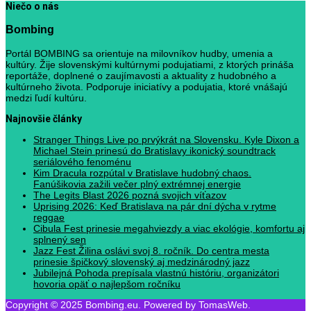
Niečo o nás
Bombing
Portál BOMBING sa orientuje na milovníkov hudby, umenia a
kultúry. Žije slovenskými kultúrnymi podujatiami, z ktorých prináša
reportáže, doplnené o zaujímavosti a aktuality z hudobného a
kultúrneho života. Podporuje iniciatívy a podujatia, ktoré vnášajú
medzi ľudí kultúru.
Najnovšie články
Stranger Things Live po prvýkrát na Slovensku. Kyle Dixon a
Michael Stein prinesú do Bratislavy ikonický soundtrack
seriálového fenoménu
Kim Dracula rozpútal v Bratislave hudobný chaos.
Fanúšikovia zažili večer plný extrémnej energie
The Legits Blast 2026 pozná svojich víťazov
Uprising 2026: Keď Bratislava na pár dní dýcha v rytme
reggae
Cibula Fest prinesie megahviezdy a viac ekológie, komfortu aj
splnený sen
Jazz Fest Žilina oslávi svoj 8. ročník. Do centra mesta
prinesie špičkový slovenský aj medzinárodný jazz
Jubilejná Pohoda prepísala vlastnú históriu, organizátori
hovoria opäť o najlepšom ročníku
Copyright © 2025 Bombing.eu. Powered by TomasWeb.