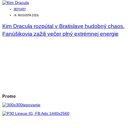
REPORTY
/
4. AUGUSTA 2026
Kim Dracula rozpútal v Bratislave hudobný chaos.
Fanúšikovia zažili večer plný extrémnej energie
Promo