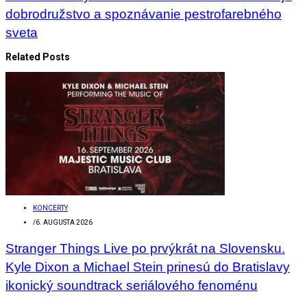
dobrodružstvo a spoznávanie pestrofarebného
sveta
Related Posts
KONCERTY
/
6. AUGUSTA 2026
Stranger Things Live po prvýkrát na Slovensku.
Kyle Dixon a Michael Stein prinesú do Bratislavy
ikonický soundtrack seriálového fenoménu