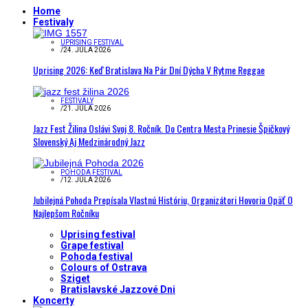
Home
Festivaly
UPRISING FESTIVAL
/
24. JÚLA 2026
Uprising 2026: Keď Bratislava Na Pár Dní Dýcha V Rytme Reggae
FESTIVALY
/
21. JÚLA 2026
Jazz Fest Žilina Oslávi Svoj 8. Ročník. Do Centra Mesta Prinesie Špičkový
Slovenský Aj Medzinárodný Jazz
POHODA FESTIVAL
/
12. JÚLA 2026
Jubilejná Pohoda Prepísala Vlastnú Históriu, Organizátori Hovoria Opäť O
Najlepšom Ročníku
Uprising festival
Grape festival
Pohoda festival
Colours of Ostrava
Sziget
Bratislavské Jazzové Dni
Koncerty