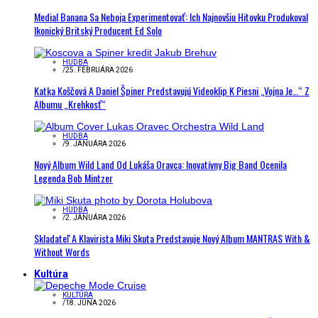
Medial Banana Sa Neboja Experimentovať: Ich Najnovšiu Hitovku Produkoval
Ikonický Britský Producent Ed Solo
HUDBA
/
25. FEBRUÁRA 2026
Katka Koščová A Daniel Špiner Predstavujú Videoklip K Piesni „Vojna Je…“ Z
Albumu „Krehkosť“
HUDBA
/
9. JANUÁRA 2026
Nový Album Wild Land Od Lukáša Oravca: Inovatívny Big Band Ocenila
Legenda Bob Mintzer
HUDBA
/
2. JANUÁRA 2026
Skladateľ A Klavirista Miki Skuta Predstavuje Nový Album MANTRAS With &
Without Words
Kultúra
KULTÚRA
/
18. JÚNA 2026