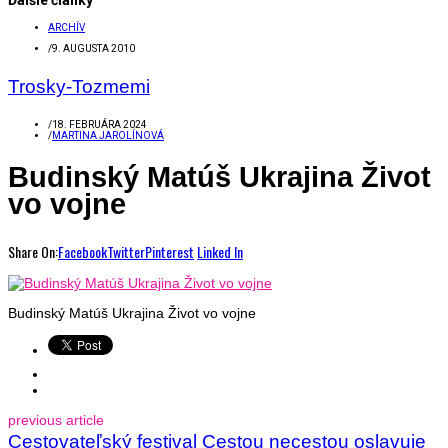
ARCHÍV
/
9. AUGUSTA 2010
Trosky-Tozmemi
/
18. FEBRUÁRA 2024
/
MARTINA JAROLÍNOVÁ
Budinský Matúš Ukrajina Život
vo vojne
Share On:
Facebook
Twitter
Pinterest
Linked In
Budinský Matúš Ukrajina Život vo vojne
previous article
Cestovateľský festival Cestou necestou oslavuje