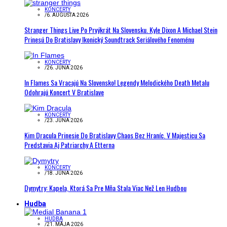
KONCERTY
/
6. AUGUSTA 2026
Stranger Things Live Po Prvýkrát Na Slovensku. Kyle Dixon A Michael Stein
Prinesú Do Bratislavy Ikonický Soundtrack Seriálového Fenoménu
KONCERTY
/
26. JÚNA 2026
In Flames Sa Vracajú Na Slovensko! Legendy Melodického Death Metalu
Odohrajú Koncert V Bratislave
KONCERTY
/
23. JÚNA 2026
Kim Dracula Prinesie Do Bratislavy Chaos Bez Hraníc. V Majesticu Sa
Predstavia Aj Patriarchy A Etterna
KONCERTY
/
18. JÚNA 2026
Dymytry: Kapela, Ktorá Sa Pre Mňa Stala Viac Než Len Hudbou
Hudba
HUDBA
/
21. MÁJA 2026