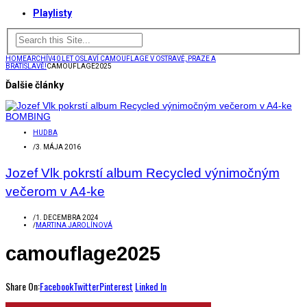
Playlisty
HOME
ARCHÍV
40 LET OSLAVÍ CAMOUFLAGE V OSTRAVĚ, PRAZE A
BRATISLAVĚ!
CAMOUFLAGE2025
Ďalšie články
HUDBA
/
3. MÁJA 2016
Jozef Vlk pokrstí album Recycled výnimočným
večerom v A4-ke
/
1. DECEMBRA 2024
/
MARTINA JAROLÍNOVÁ
camouflage2025
Share On:
Facebook
Twitter
Pinterest
Linked In