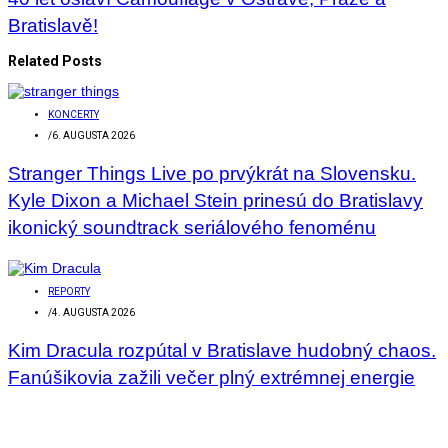
Bratislavě!
Related Posts
KONCERTY
/
6. AUGUSTA 2026
Stranger Things Live po prvýkrát na Slovensku.
Kyle Dixon a Michael Stein prinesú do Bratislavy
ikonický soundtrack seriálového fenoménu
REPORTY
/
4. AUGUSTA 2026
Kim Dracula rozpútal v Bratislave hudobný chaos.
Fanúšikovia zažili večer plný extrémnej energie