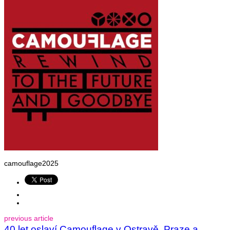
camouflage2025
previous article
40 let oslaví Camouflage v Ostravě, Praze a