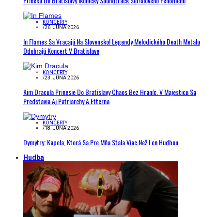
Prinesú Do Bratislavy Ikonický Soundtrack Seriálového Fenoménu
KONCERTY
/
26. JÚNA 2026
In Flames Sa Vracajú Na Slovensko! Legendy Melodického Death Metalu
Odohrajú Koncert V Bratislave
KONCERTY
/
23. JÚNA 2026
Kim Dracula Prinesie Do Bratislavy Chaos Bez Hraníc. V Majesticu Sa
Predstavia Aj Patriarchy A Etterna
KONCERTY
/
18. JÚNA 2026
Dymytry: Kapela, Ktorá Sa Pre Mňa Stala Viac Než Len Hudbou
Hudba