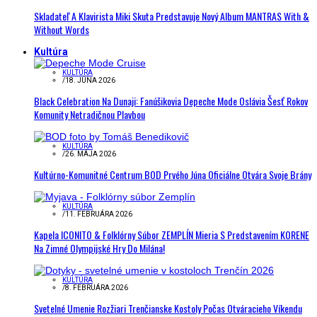
Skladateľ A Klavirista Miki Skuta Predstavuje Nový Album MANTRAS With &
Without Words
Kultúra
KULTÚRA
/
18. JÚNA 2026
Black Celebration Na Dunaji: Fanúšikovia Depeche Mode Oslávia Šesť Rokov
Komunity Netradičnou Plavbou
KULTÚRA
/
26. MÁJA 2026
Kultúrno-Komunitné Centrum BOD Prvého Júna Oficiálne Otvára Svoje Brány
KULTÚRA
/
11. FEBRUÁRA 2026
Kapela ICONITO & Folklórny Súbor ZEMPLÍN Mieria S Predstavením KORENE
Na Zimné Olympijské Hry Do Milána!
KULTÚRA
/
8. FEBRUÁRA 2026
Svetelné Umenie Rozžiari Trenčianske Kostoly Počas Otváracieho Víkendu