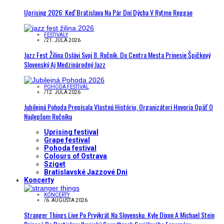
Uprising 2026: Keď Bratislava Na Pár Dní Dýcha V Rytme Reggae
FESTIVALY
/
21. JÚLA 2026
Jazz Fest Žilina Oslávi Svoj 8. Ročník. Do Centra Mesta Prinesie Špičkový
Slovenský Aj Medzinárodný Jazz
POHODA FESTIVAL
/
12. JÚLA 2026
Jubilejná Pohoda Prepísala Vlastnú Históriu, Organizátori Hovoria Opäť O
Najlepšom Ročníku
Uprising festival
Grape festival
Pohoda festival
Colours of Ostrava
Sziget
Bratislavské Jazzové Dni
Koncerty
KONCERTY
/
6. AUGUSTA 2026
Stranger Things Live Po Prvýkrát Na Slovensku. Kyle Dixon A Michael Stein