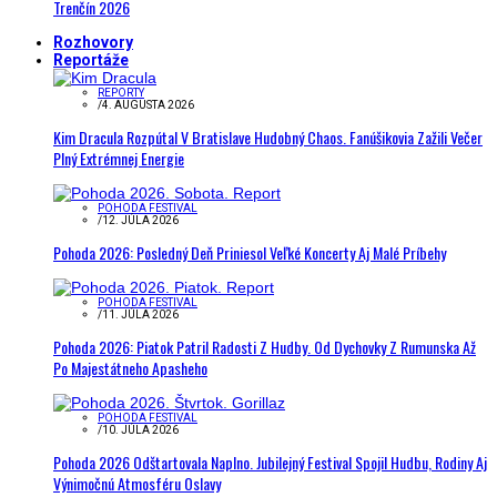
Trenčín 2026
Rozhovory
Reportáže
REPORTY
/
4. AUGUSTA 2026
Kim Dracula Rozpútal V Bratislave Hudobný Chaos. Fanúšikovia Zažili Večer
Plný Extrémnej Energie
POHODA FESTIVAL
/
12. JÚLA 2026
Pohoda 2026: Posledný Deň Priniesol Veľké Koncerty Aj Malé Príbehy
POHODA FESTIVAL
/
11. JÚLA 2026
Pohoda 2026: Piatok Patril Radosti Z Hudby. Od Dychovky Z Rumunska Až
Po Majestátneho Apasheho
POHODA FESTIVAL
/
10. JÚLA 2026
Pohoda 2026 Odštartovala Naplno. Jubilejný Festival Spojil Hudbu, Rodiny Aj
Výnimočnú Atmosféru Oslavy