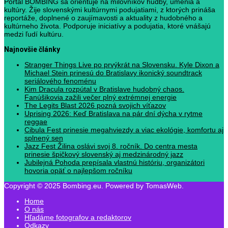
Portál BOMBING sa orientuje na milovníkov hudby, umenia a
kultúry. Žije slovenskými kultúrnymi podujatiami, z ktorých prináša
reportáže, doplnené o zaujímavosti a aktuality z hudobného a
kultúrneho života. Podporuje iniciatívy a podujatia, ktoré vnášajú
medzi ľudí kultúru.
Najnovšie články
Stranger Things Live po prvýkrát na Slovensku. Kyle Dixon a
Michael Stein prinesú do Bratislavy ikonický soundtrack
seriálového fenoménu
Kim Dracula rozpútal v Bratislave hudobný chaos.
Fanúšikovia zažili večer plný extrémnej energie
The Legits Blast 2026 pozná svojich víťazov
Uprising 2026: Keď Bratislava na pár dní dýcha v rytme
reggae
Cibula Fest prinesie megahviezdy a viac ekológie, komfortu aj
splnený sen
Jazz Fest Žilina oslávi svoj 8. ročník. Do centra mesta
prinesie špičkový slovenský aj medzinárodný jazz
Jubilejná Pohoda prepísala vlastnú históriu, organizátori
hovoria opäť o najlepšom ročníku
Copyright © 2025 Bombing.eu. Powered by TomasWeb.
Home
O nás
Hľadáme fotografov a redaktorov
Odkazy