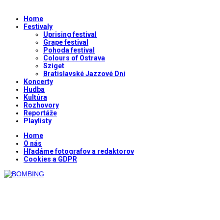
Home
Festivaly
Uprising festival
Grape festival
Pohoda festival
Colours of Ostrava
Sziget
Bratislavské Jazzové Dni
Koncerty
Hudba
Kultúra
Rozhovory
Reportáže
Playlisty
Home
O nás
Hľadáme fotografov a redaktorov
Cookies a GDPR