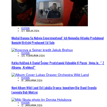
HUDBA
/
21. MÁJA 2026
Medial Banana Sa Neboja Experimentovať: Ich Najnovšiu Hitovku Produkoval
Ikonický Britský Producent Ed Solo
HUDBA
/
25. FEBRUÁRA 2026
Katka Koščová A Daniel Špiner Predstavujú Videoklip K Piesni „Vojna Je…“ Z
Albumu „Krehkosť“
HUDBA
/
9. JANUÁRA 2026
Nový Album Wild Land Od Lukáša Oravca: Inovatívny Big Band Ocenila
Legenda Bob Mintzer
HUDBA
/
2. JANUÁRA 2026