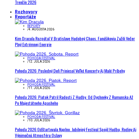
Trenčín 2026
Rozhovory
Reportáže
REPORTY
/
4. AUGUSTA 2026
Kim Dracula Rozpútal V Bratislave Hudobný Chaos. Fanúšikovia Zažili Večer
Plný Extrémnej Energie
POHODA FESTIVAL
/
12. JÚLA 2026
Pohoda 2026: Posledný Deň Priniesol Veľké Koncerty Aj Malé Príbehy
POHODA FESTIVAL
/
11. JÚLA 2026
Pohoda 2026: Piatok Patril Radosti Z Hudby. Od Dychovky Z Rumunska Až
Po Majestátneho Apasheho
POHODA FESTIVAL
/
10. JÚLA 2026
Pohoda 2026 Odštartovala Naplno. Jubilejný Festival Spojil Hudbu, Rodiny Aj
Výnimočnú Atmosféru Oslavy