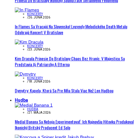
Prinesú Do Bratislavy Ikonický Soundtrack Seriálového Fenoménu
KONCERTY
/
26. JÚNA 2026
In Flames Sa Vracajú Na Slovensko! Legendy Melodického Death Metalu
Odohrajú Koncert V Bratislave
KONCERTY
/
23. JÚNA 2026
Kim Dracula Prinesie Do Bratislavy Chaos Bez Hraníc. V Majesticu Sa
Predstavia Aj Patriarchy A Etterna
KONCERTY
/
18. JÚNA 2026
Dymytry: Kapela, Ktorá Sa Pre Mňa Stala Viac Než Len Hudbou
Hudba
HUDBA
/
21. MÁJA 2026
Medial Banana Sa Neboja Experimentovať: Ich Najnovšiu Hitovku Produkoval
Ikonický Britský Producent Ed Solo