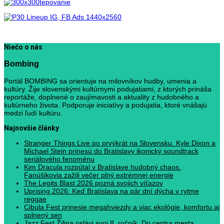
Niečo o nás
Bombing
Portál BOMBING sa orientuje na milovníkov hudby, umenia a
kultúry. Žije slovenskými kultúrnymi podujatiami, z ktorých prináša
reportáže, doplnené o zaujímavosti a aktuality z hudobného a
kultúrneho života. Podporuje iniciatívy a podujatia, ktoré vnášajú
medzi ľudí kultúru.
Najnovšie články
Stranger Things Live po prvýkrát na Slovensku. Kyle Dixon a
Michael Stein prinesú do Bratislavy ikonický soundtrack
seriálového fenoménu
Kim Dracula rozpútal v Bratislave hudobný chaos.
Fanúšikovia zažili večer plný extrémnej energie
The Legits Blast 2026 pozná svojich víťazov
Uprising 2026: Keď Bratislava na pár dní dýcha v rytme
reggae
Cibula Fest prinesie megahviezdy a viac ekológie, komfortu aj
splnený sen
Jazz Fest Žilina oslávi svoj 8. ročník. Do centra mesta