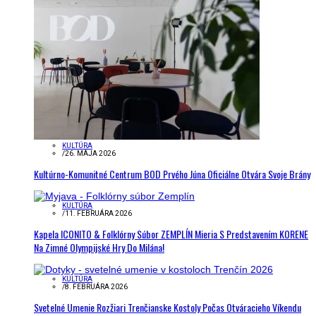
KULTÚRA
/
26. MÁJA 2026
Kultúrno-Komunitné Centrum BOD Prvého Júna Oficiálne Otvára Svoje Brány
KULTÚRA
/
11. FEBRUÁRA 2026
Kapela ICONITO & Folklórny Súbor ZEMPLÍN Mieria S Predstavením KORENE
Na Zimné Olympijské Hry Do Milána!
KULTÚRA
/
8. FEBRUÁRA 2026
Svetelné Umenie Rozžiari Trenčianske Kostoly Počas Otváracieho Víkendu