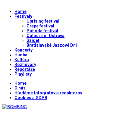
Home
Festivaly
Uprising festival
Grape festival
Pohoda festival
Colours of Ostrava
Sziget
Bratislavské Jazzové Dni
Koncerty
Hudba
Kultúra
Rozhovory
Reportáže
Playlisty
Home
O nás
Hľadáme fotografov a redaktorov
Cookies a GDPR