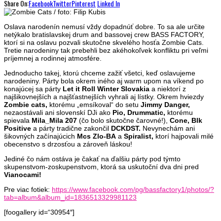
Share On:
Facebook
Twitter
Pinterest
Linked In
Oslava narodenín nemusí vždy dopadnúť dobre. To sa ale určite
netýkalo bratislavskej drum and bassovej crew BASS FACTORY,
ktorí si na oslavu pozvali skutočne skvelého hosťa Zombie Cats.
Tretie narodeniny tak prebehli bez akéhokoľvek konfliktu pri veľmi
príjemnej a rodinnej atmosfére.
Jednoducho takej, ktorú chceme zažiť všetci, keď oslavujeme
narodeniny. Párty bola okrem iného aj warm upom na víkend po
konajúcej sa párty
Let it Roll Winter Slovakia
a niektorí z
najšikovnejších a najšťastnejších vyhrali aj lístky. Okrem hviezdy
Zombie cats,
ktorému „emsíkoval“ do setu
Jimmy Danger,
nezaostávali ani slovenskí DJi ako
Pio, Drummatic,
ktorému
spievala
Mila_Mila 207
(čo bolo skutočne čarovné!),
Cone, Blk
Positive
a párty tradične zakončil
DCKDST.
Nevynechám ani
šikovných začínajúcich
Mcs Zlo-BA
a
Spiralist,
ktorí hajpovali milé
obecenstvo s drzosťou a zároveň láskou!
Jediné čo nám ostáva je čakať na ďalšiu párty pod týmto
skupenstvom-zoskupenstvom, ktorá sa uskutoční dva dni pred
Vianocami!
Pre viac fotiek:
https://www.facebook.
com/pg/bassfactory1/photos/?
tab=album&album_id=
1836513329981123
[foogallery id=“30954″]