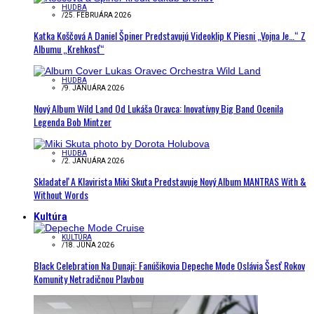
HUDBA
/
25. FEBRUÁRA 2026
Katka Koščová A Daniel Špiner Predstavujú Videoklip K Piesni „Vojna Je…“ Z
Albumu „Krehkosť“
HUDBA
/
9. JANUÁRA 2026
Nový Album Wild Land Od Lukáša Oravca: Inovatívny Big Band Ocenila
Legenda Bob Mintzer
HUDBA
/
2. JANUÁRA 2026
Skladateľ A Klavirista Miki Skuta Predstavuje Nový Album MANTRAS With &
Without Words
Kultúra
KULTÚRA
/
18. JÚNA 2026
Black Celebration Na Dunaji: Fanúšikovia Depeche Mode Oslávia Šesť Rokov
Komunity Netradičnou Plavbou