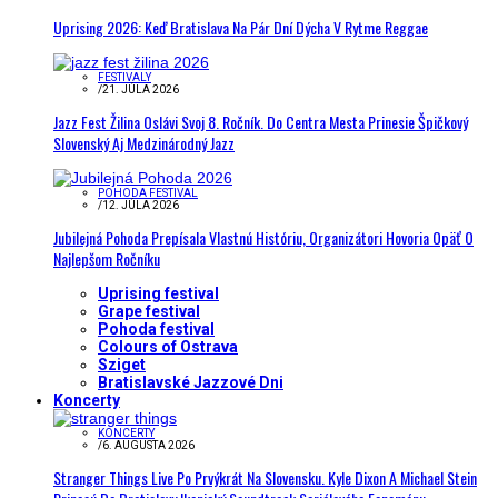
Uprising 2026: Keď Bratislava Na Pár Dní Dýcha V Rytme Reggae
FESTIVALY
/
21. JÚLA 2026
Jazz Fest Žilina Oslávi Svoj 8. Ročník. Do Centra Mesta Prinesie Špičkový
Slovenský Aj Medzinárodný Jazz
POHODA FESTIVAL
/
12. JÚLA 2026
Jubilejná Pohoda Prepísala Vlastnú Históriu, Organizátori Hovoria Opäť O
Najlepšom Ročníku
Uprising festival
Grape festival
Pohoda festival
Colours of Ostrava
Sziget
Bratislavské Jazzové Dni
Koncerty
KONCERTY
/
6. AUGUSTA 2026
Stranger Things Live Po Prvýkrát Na Slovensku. Kyle Dixon A Michael Stein