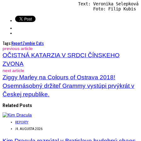
Text: Veronika Selepková

Foto: Filip Kubis 
Tags:
Report
Zombie Cats
previous article
OČISTNÁ KATARZIA V SRDCI ČÍNSKEHO
ZVONA
next article
Ziggy Marley na Colours of Ostrava 2018!
Osemnásobný držiteľ Grammy vystúpi prvýkrát v
Českej republike.
Related Posts
REPORTY
/
4. AUGUSTA 2026
Kim Dracula rozpútal v Bratislave hudobný chaos.