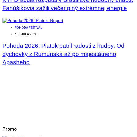
Fanúšikovia zažili večer plný extrémnej energie
POHODA FESTIVAL
/
11. JÚLA 2026
Pohoda 2026: Piatok patril radosti z hudby. Od
dychovky z Rumunska až po majestátneho
Apasheho
Promo