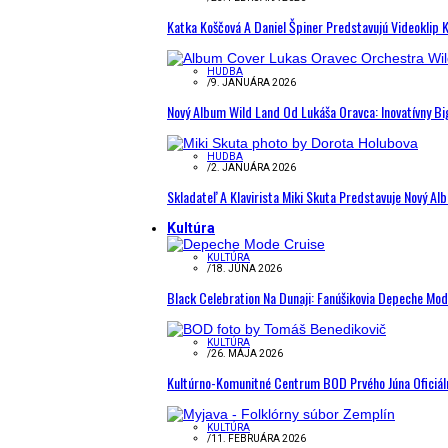
Katka Koščová A Daniel Špiner Predstavujú Videoklip 
HUDBA
/
9. JANUÁRA 2026
Nový Album Wild Land Od Lukáša Oravca: Inovatívny B
HUDBA
/
2. JANUÁRA 2026
Skladateľ A Klavirista Miki Skuta Predstavuje Nový
Kultúra
KULTÚRA
/
18. JÚNA 2026
Black Celebration Na Dunaji: Fanúšikovia Depeche Mo
KULTÚRA
/
26. MÁJA 2026
Kultúrno-Komunitné Centrum BOD Prvého Júna Oficiál
KULTÚRA
/
11. FEBRUÁRA 2026