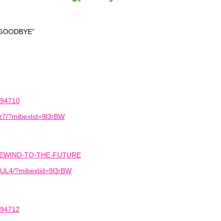
 GOODBYE”
394710
z7/?mibextid=9l3rBW
E-REWIND-TO-THE-FUTURE
UL4/?mibextid=9l3rBW
394712