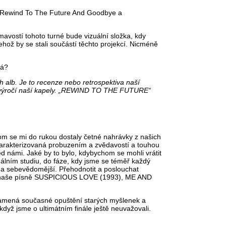
em Rewind To The Future And Goodbye a
ímavostí tohoto turné bude vizuální složka, kdy
 jehož by se stali součástí těchto projekcí. Nicméně
vá?
h alb. Je to recenze nebo retrospektiva naší
40. výročí naší kapely. „REWIND TO THE FUTURE“
m se mi do rukou dostaly četné nahrávky z našich
charakterizovaná probuzením a zvědavostí a touhou
 námi. Jaké by to bylo, kdybychom se mohli vrátit
nálním studiu, do fáze, kdy jsme se téměř každý
c a sebevědomější. Přehodnotit a poslouchat
ěly naše písně SUSPICIOUS LOVE (1993), ME AND
ená současné opuštění starých myšlenek a
když jsme o ultimátním finále ještě neuvažovali.