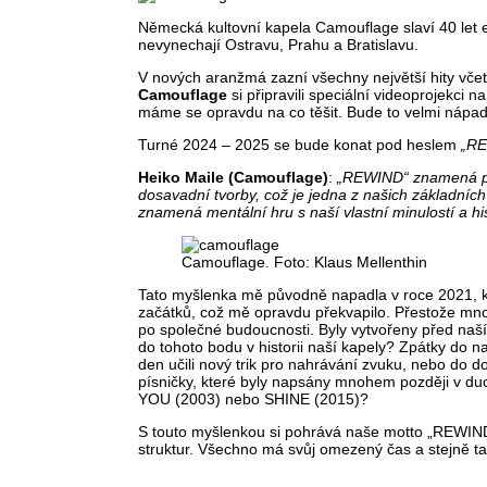
Německá kultovní kapela Camouflage slaví 40 let 
nevynechají Ostravu, Prahu a Bratislavu.
V nových aranžmá zazní všechny největší hity vč
Camouflage
si připravili speciální videoprojekci 
máme se opravdu na co těšit. Bude to velmi nápadit
Turné 2024 – 2025 se bude konat pod heslem
„R
Heiko Maile (Camouflage)
:
„REWIND“ znamená přet
dosavadní tvorby, což je jedna z našich základní
znamená mentální hru s naší vlastní minulostí a his
Camouflage. Foto: Klaus Mellenthin
Tato myšlenka mě původně napadla v roce 2021, kd
začátků, což mě opravdu překvapilo. Přestože mnoh
po společné budoucnosti. Byly vytvořeny před naš
do tohoto bodu v historii naší kapely? Zpátky do 
den učili nový trik pro nahrávání zvuku, nebo do d
písničky, které byly napsány mnohem později v d
YOU (2003) nebo SHINE (2015)?
S touto myšlenkou si pohrává naše motto „REW
struktur. Všechno má svůj omezený čas a stejně tak 