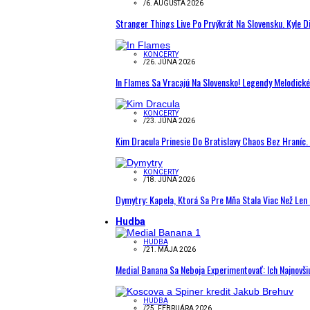
/
6. AUGUSTA 2026
Stranger Things Live Po Prvýkrát Na Slovensku. Kyle D
KONCERTY
/
26. JÚNA 2026
In Flames Sa Vracajú Na Slovensko! Legendy Melodick
KONCERTY
/
23. JÚNA 2026
Kim Dracula Prinesie Do Bratislavy Chaos Bez Hraníc. 
KONCERTY
/
18. JÚNA 2026
Dymytry: Kapela, Ktorá Sa Pre Mňa Stala Viac Než Le
Hudba
HUDBA
/
21. MÁJA 2026
Medial Banana Sa Neboja Experimentovať: Ich Najnovši
HUDBA
/
25. FEBRUÁRA 2026