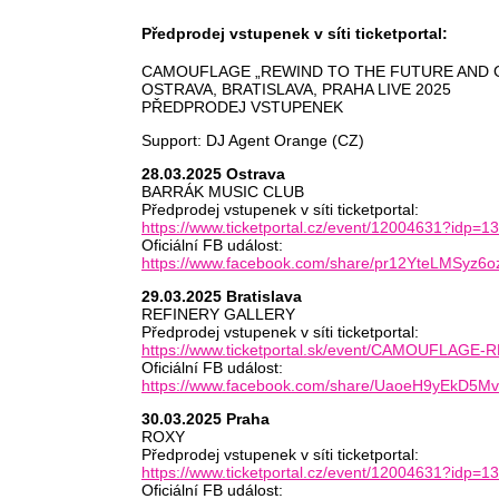
Předprodej vstupenek v síti ticketportal:
CAMOUFLAGE „REWIND TO THE FUTURE AND
OSTRAVA, BRATISLAVA, PRAHA LIVE 2025
PŘEDPRODEJ VSTUPENEK
Support: DJ Agent Orange (CZ)
28.03.2025 Ostrava
BARRÁK MUSIC CLUB
Předprodej vstupenek v síti ticketportal:
https://www.ticketportal.cz/event/12004631?idp=1
Oficiální FB událost:
https://www.facebook.com/share/pr12YteLMSyz6o
29.03.2025 Bratislava
REFINERY GALLERY
Předprodej vstupenek v síti ticketportal:
https://www.ticketportal.sk/event/CAMOUFLAG
Oficiální FB událost:
https://www.facebook.com/share/UaoeH9yEkD5Mv
30.03.2025 Praha
ROXY
Předprodej vstupenek v síti ticketportal:
https://www.ticketportal.cz/event/12004631?idp=1
Oficiální FB událost: