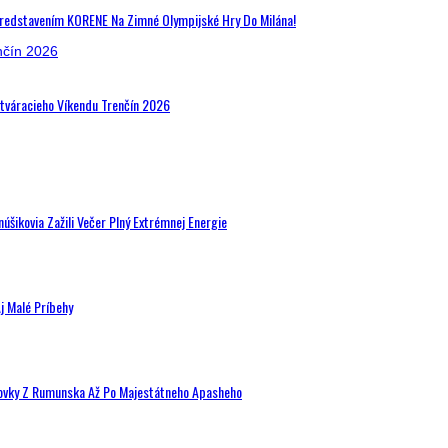
Predstavením KORENE Na Zimné Olympijské Hry Do Milána!
Otváracieho Víkendu Trenčín 2026
šikovia Zažili Večer Plný Extrémnej Energie
j Malé Príbehy
hovky Z Rumunska Až Po Majestátneho Apasheho