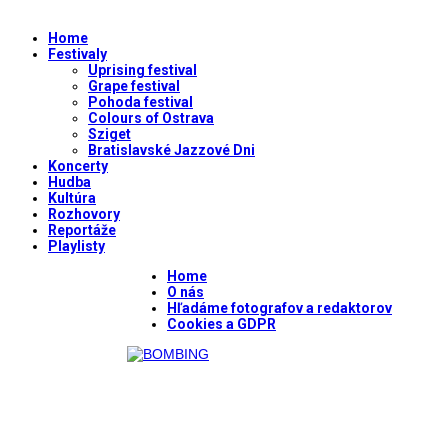
Home
Festivaly
Uprising festival
Grape festival
Pohoda festival
Colours of Ostrava
Sziget
Bratislavské Jazzové Dni
Koncerty
Hudba
Kultúra
Rozhovory
Reportáže
Playlisty
Home
O nás
Hľadáme fotografov a redaktorov
Cookies a GDPR