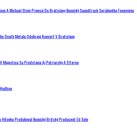
ixon A Michael Stein Prinesú Do Bratislavy Ikonický Soundtrack Seriálového Fenoménu
ého Death Metalu Odohrajú Koncert V Bratislave
V Majesticu Sa Predstavia Aj Patriarchy A Etterna
n Hudbou
u Hitovku Produkoval Ikonický Britský Producent Ed Solo