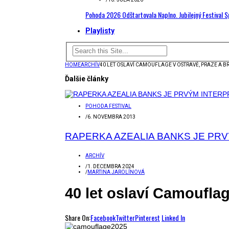
Pohoda 2026 Odštartovala Naplno. Jubilejný Festival 
Playlisty
HOME
ARCHÍV
40 LET OSLAVÍ CAMOUFLAGE V OSTRAVĚ, PRAZE A BR
Ďalšie články
POHODA FESTIVAL
/
6. NOVEMBRA 2013
RAPERKA AZEALIA BANKS JE PR
ARCHÍV
/
1. DECEMBRA 2024
/
MARTINA JAROLÍNOVÁ
40 let oslaví Camouflag
Share On:
Facebook
Twitter
Pinterest
Linked In