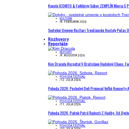
Kapela ICONITO & Folklórny Súbor ZEMPLÍN Mieria S 
KULTÚRA
/
8. FEBRUÁRA 2026
Svetelné Umenie Rozžiari Trenčianske Kostoly Počas 
Rozhovory
Reportáže
REPORTY
/
4. AUGUSTA 2026
Kim Dracula Rozpútal V Bratislave Hudobný Chaos. Fanú
POHODA FESTIVAL
/
12. JÚLA 2026
Pohoda 2026: Posledný Deň Priniesol Veľké Koncerty A
POHODA FESTIVAL
/
11. JÚLA 2026
Pohoda 2026: Piatok Patril Radosti Z Hudby. Od Dyc
POHODA FESTIVAL
/
10. JÚLA 2026