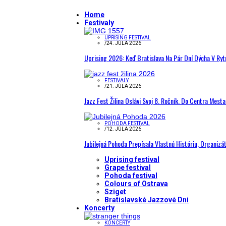
Home
Festivaly
UPRISING FESTIVAL
/
24. JÚLA 2026
Uprising 2026: Keď Bratislava Na Pár Dní Dýcha V R
FESTIVALY
/
21. JÚLA 2026
Jazz Fest Žilina Oslávi Svoj 8. Ročník. Do Centra Mest
POHODA FESTIVAL
/
12. JÚLA 2026
Jubilejná Pohoda Prepísala Vlastnú Históriu, Organizá
Uprising festival
Grape festival
Pohoda festival
Colours of Ostrava
Sziget
Bratislavské Jazzové Dni
Koncerty
KONCERTY