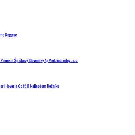
ytme Reggae
a Prinesie Špičkový Slovenský Aj Medzinárodný Jazz
tori Hovoria Opäť O Najlepšom Ročníku