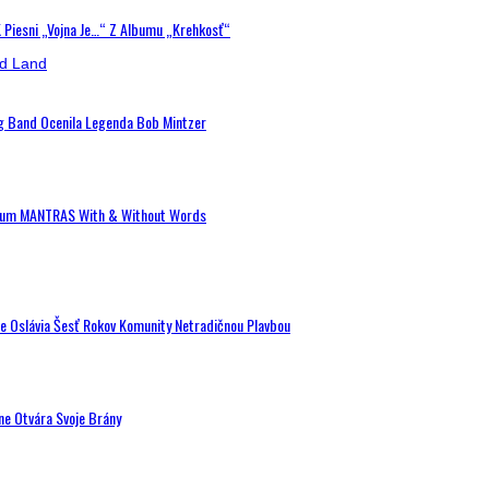
K Piesni „Vojna Je…“ Z Albumu „Krehkosť“
ig Band Ocenila Legenda Bob Mintzer
 Album MANTRAS With & Without Words
de Oslávia Šesť Rokov Komunity Netradičnou Plavbou
ne Otvára Svoje Brány