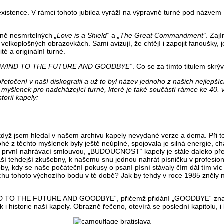
existence. V rámci tohoto jubilea vyráží na výpravné turné pod názv
etně nesmrtelných
„Love is a Shield“
a
„The Great Commandment“
. Zaj
na velkoplošných obrazovkách. Sami avizují, že chtějí i zapojit fanoušky,
é a originální turné.
EWIND TO THE FUTURE AND GOODBYE“
. Co se za tímto titulem skrý
očení v naší diskografii a už to byl název jednoho z našich nejlepšíc
ch myšlenek pro nadcházející turné, které je také součástí rámce ke 
torií kapely:
yž jsem hledal v našem archivu kapely nevydané verze a dema. Při to
é z těchto myšlenek byly ještě neúplné, spojovala je silná energie, 
í první nahrávací smlouvou, „BUDOUCNOST“ kapely je stále daleko před
naší tehdejší zkušebny, k našemu snu jednou nahrát písničku v profesio
oby, kdy se naše počáteční pokusy o psaní písní stávaly čím dál tím ví
uchu tohoto výchozího bodu v té době? Jak by tehdy v roce 1985 zn
IND TO THE FUTURE AND GOODBYE“, přičemž přidání „GOODBYE“ znam
i historie naší kapely. Obrazně řečeno, otevírá se poslední kapitolu, i 