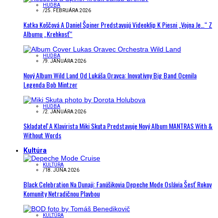
HUDBA
/
25. FEBRUÁRA 2026
Katka Koščová A Daniel Špiner Predstavujú Videoklip K Piesni „Vojna Je…“ Z
Albumu „Krehkosť“
HUDBA
/
9. JANUÁRA 2026
Nový Album Wild Land Od Lukáša Oravca: Inovatívny Big Band Ocenila
Legenda Bob Mintzer
HUDBA
/
2. JANUÁRA 2026
Skladateľ A Klavirista Miki Skuta Predstavuje Nový Album MANTRAS With &
Without Words
Kultúra
KULTÚRA
/
18. JÚNA 2026
Black Celebration Na Dunaji: Fanúšikovia Depeche Mode Oslávia Šesť Rokov
Komunity Netradičnou Plavbou
KULTÚRA