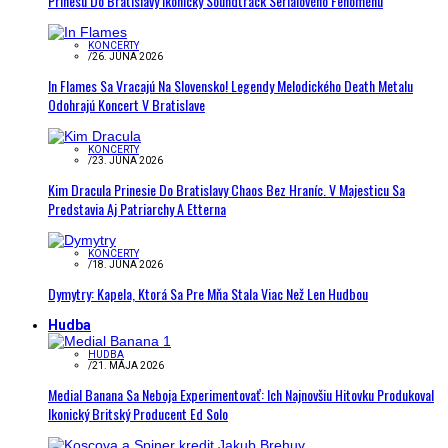
Prinesú Do Bratislavy Ikonický Soundtrack Seriálového Fenoménu
KONCERTY
/
26. JÚNA 2026
In Flames Sa Vracajú Na Slovensko! Legendy Melodického Death Metalu
Odohrajú Koncert V Bratislave
KONCERTY
/
23. JÚNA 2026
Kim Dracula Prinesie Do Bratislavy Chaos Bez Hraníc. V Majesticu Sa
Predstavia Aj Patriarchy A Etterna
KONCERTY
/
18. JÚNA 2026
Dymytry: Kapela, Ktorá Sa Pre Mňa Stala Viac Než Len Hudbou
Hudba
HUDBA
/
21. MÁJA 2026
Medial Banana Sa Neboja Experimentovať: Ich Najnovšiu Hitovku Produkoval
Ikonický Britský Producent Ed Solo