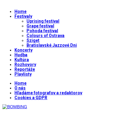
Home
Festivaly
Uprising festival
Grape festival
Pohoda festival
Colours of Ostrava
Sziget
Bratislavské Jazzové Dni
Koncerty
Hudba
Kultúra
Rozhovory
Reportáže
Playlisty
Home
O nás
Hľadáme fotografov a redaktorov
Cookies a GDPR