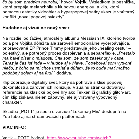
čo by som predtým neurobil,“
hovorí
Vojtik
. Výsledkom je pesnička,
ktorá prepája melanchóliu s klubovou energiou, a klip, ktorý
pomocou estetiky videohier a hyperpopovej satiry ukazuje vnútorný
konflikt „novej popovej hviezdy“.
Hudobne aj vizuálne nový smer
Na rozdiel od ťaživej atmosféry albumu Messiash IX, ktorého tvorba
bola pre Vojtika dôležitá ale zároveň emocionálne vyčerpávajúca,
pripravované EP Prince Timmy predstavuje jeho „healing cestu“ –
bolestivý, ale potrebný proces dospievania a sebareflexie.
„Prestalo
ma baviť písať o mladosti. Cítil som, že som zaseknutý v čase.
Teraz je čas ísť inde – v hudbe aj v hlave. Potreboval som vytvoriť
niečo, z čoho sa mi chce usmiať a dúfam, že to bude mať možno
podobný dojem aj na ľudí,“
dodáva.
Klip zobrazuje digitálny svet, ktorý sa pohráva s klišé popovej
dokonalosti a zároveň ich ironizuje. Vizuálnu stránku dotvárajú
referencie na klasické bojové hry ako Tekken či grafický glitch-art,
čím klip získava nielen zábavný, ale aj vrstvený výpovedný
charakter.
Skladba „POTT“ je spolu s verziou “Lukemag Mix” dostupná na
YouTube aj na streamovacích platformách.
VIAC INFO:
Vojtik – POTT (video):
https://www.youtube.com/watch?