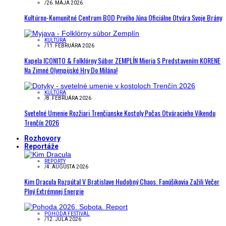
/
26. MÁJA 2026
Kultúrno-Komunitné Centrum BOD Prvého Júna Oficiálne Otvára Svoje Brány
KULTÚRA
/
11. FEBRUÁRA 2026
Kapela ICONITO & Folklórny Súbor ZEMPLÍN Mieria S Predstavením KORENE
Na Zimné Olympijské Hry Do Milána!
KULTÚRA
/
8. FEBRUÁRA 2026
Svetelné Umenie Rozžiari Trenčianske Kostoly Počas Otváracieho Víkendu
Trenčín 2026
Rozhovory
Reportáže
REPORTY
/
4. AUGUSTA 2026
Kim Dracula Rozpútal V Bratislave Hudobný Chaos. Fanúšikovia Zažili Večer
Plný Extrémnej Energie
POHODA FESTIVAL
/
12. JÚLA 2026