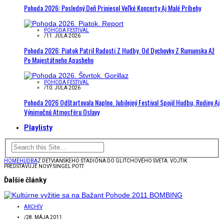
Pohoda 2026: Posledný Deň Priniesol Veľké Koncerty Aj Malé Príbehy
POHODA FESTIVAL
/
11. JÚLA 2026
Pohoda 2026: Piatok Patril Radosti Z Hudby. Od Dychovky Z Rumunska Až
Po Majestátneho Apasheho
POHODA FESTIVAL
/
10. JÚLA 2026
Pohoda 2026 Odštartovala Naplno. Jubilejný Festival Spojil Hudbu, Rodiny Aj
Výnimočnú Atmosféru Oslavy
Playlisty
HOME
HUDBA
Z DETVIANSKEHO ŠTADIÓNA DO GLITCHOVÉHO SVETA. VOJTIK
PREDSTAVUJE NOVÝ SINGEL POTT
Ďalšie články
ARCHÍV
/
28. MÁJA 2011