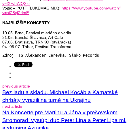
v=fXFZrAfQXlo
Vojtik – POTT (LUKEMAG MIX):
https://www.youtube.com/watch?
v=niZBxjZrlmE
NAJBLIŽŠIE KONCERTY
10.05. Brno, Festival mladého divadla
31.05. Banská Štiavnica, Art Cafe
07.06. Bratislava, TRNKO (otváračka)
04.-05.07. Tábor, Festival Transforma
Zdroj: TS Alexander Čerevka, Slnko Records
previous article
Bez ladu a skladu, Michael Kocáb a Karpatské
chrbáty vyrazili na turné na Ukrajinu
next article
Na Koncerte pre Martinu a Jána v prešovskom
Stromoradí vystúpi duo Peter Lipa a Peter Lipa ml.
a skupina Akustika