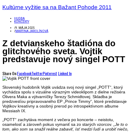
Kultúrne vyžitie sa na Bažant Pohode 2011
HUDBA
KONCERTY
/
9. MÁJA 2025
/
MARTINA JAROLÍNOVÁ
Z detvianskeho štadióna do
glitchového sveta. Vojtik
predstavuje nový singel POTT
Share On:
Facebook
Twitter
Pinterest
Linked In
Slovenský hudobník Vojtik uvádza svoj nový singel „POTT“, ktorý
vychádza spolu s vizuálne výrazným videoklipom z dielne režiséra
Olivera Maka a výtvarníčky Terezy Schmidtovej. Skladba je
predzvesťou pripravovaného EP „Prince Timmy“, ktoré predstavuje
Vojtikov kreatívny a osobný prerod po introspektívnom albume
Messiash IX.
„POTT“ zachytáva moment z večera po koncerte – neistotu,
osamelosť a zároveň pokus vymaniť sa zo starých vzorcov.
„Je to o
tom, ako som sa snažil reálne zabaviť, ísť medzi ľudí a urobiť niečo,