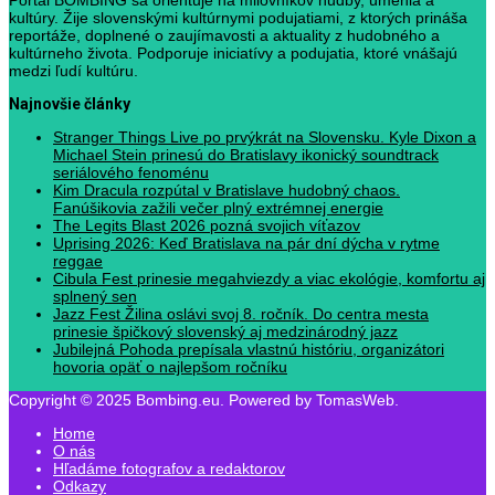
Portál BOMBING sa orientuje na milovníkov hudby, umenia a
kultúry. Žije slovenskými kultúrnymi podujatiami, z ktorých prináša
reportáže, doplnené o zaujímavosti a aktuality z hudobného a
kultúrneho života. Podporuje iniciatívy a podujatia, ktoré vnášajú
medzi ľudí kultúru.
Najnovšie články
Stranger Things Live po prvýkrát na Slovensku. Kyle Dixon a
Michael Stein prinesú do Bratislavy ikonický soundtrack
seriálového fenoménu
Kim Dracula rozpútal v Bratislave hudobný chaos.
Fanúšikovia zažili večer plný extrémnej energie
The Legits Blast 2026 pozná svojich víťazov
Uprising 2026: Keď Bratislava na pár dní dýcha v rytme
reggae
Cibula Fest prinesie megahviezdy a viac ekológie, komfortu aj
splnený sen
Jazz Fest Žilina oslávi svoj 8. ročník. Do centra mesta
prinesie špičkový slovenský aj medzinárodný jazz
Jubilejná Pohoda prepísala vlastnú históriu, organizátori
hovoria opäť o najlepšom ročníku
Copyright © 2025 Bombing.eu. Powered by TomasWeb.
Home
O nás
Hľadáme fotografov a redaktorov
Odkazy