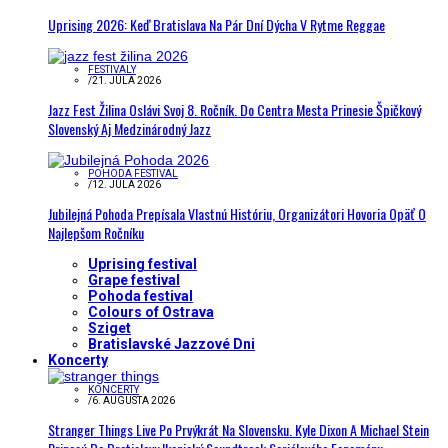
Uprising 2026: Keď Bratislava Na Pár Dní Dýcha V Rytme Reggae
FESTIVALY
/
21. JÚLA 2026
Jazz Fest Žilina Oslávi Svoj 8. Ročník. Do Centra Mesta Prinesie Špičkový
Slovenský Aj Medzinárodný Jazz
POHODA FESTIVAL
/
12. JÚLA 2026
Jubilejná Pohoda Prepísala Vlastnú Históriu, Organizátori Hovoria Opäť O
Najlepšom Ročníku
Uprising festival
Grape festival
Pohoda festival
Colours of Ostrava
Sziget
Bratislavské Jazzové Dni
Koncerty
KONCERTY
/
6. AUGUSTA 2026
Stranger Things Live Po Prvýkrát Na Slovensku. Kyle Dixon A Michael Stein