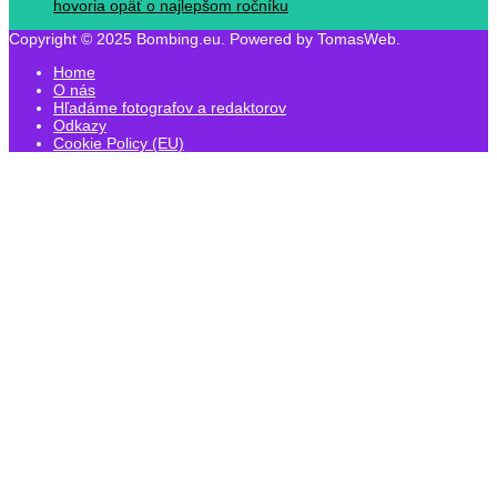
hovoria opäť o najlepšom ročníku
Copyright © 2025 Bombing.eu. Powered by TomasWeb.
Home
O nás
Hľadáme fotografov a redaktorov
Odkazy
Cookie Policy (EU)