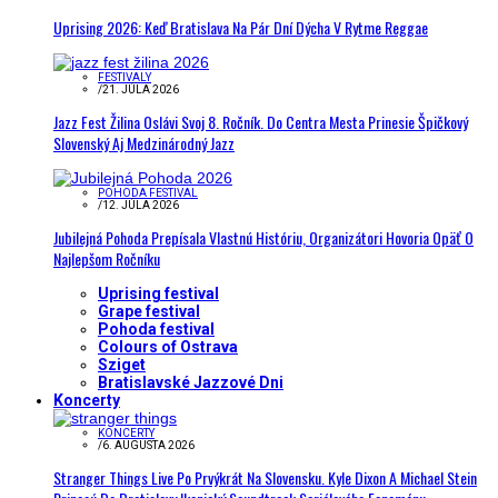
Uprising 2026: Keď Bratislava Na Pár Dní Dýcha V Rytme Reggae
FESTIVALY
/
21. JÚLA 2026
Jazz Fest Žilina Oslávi Svoj 8. Ročník. Do Centra Mesta Prinesie Špičkový
Slovenský Aj Medzinárodný Jazz
POHODA FESTIVAL
/
12. JÚLA 2026
Jubilejná Pohoda Prepísala Vlastnú Históriu, Organizátori Hovoria Opäť O
Najlepšom Ročníku
Uprising festival
Grape festival
Pohoda festival
Colours of Ostrava
Sziget
Bratislavské Jazzové Dni
Koncerty
KONCERTY
/
6. AUGUSTA 2026
Stranger Things Live Po Prvýkrát Na Slovensku. Kyle Dixon A Michael Stein