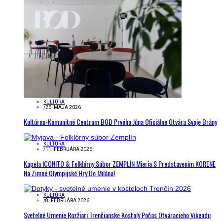
KULTÚRA
/
26. MÁJA 2026
Kultúrno-Komunitné Centrum BOD Prvého Júna Oficiálne Otvára Svoje Brány
KULTÚRA
/
11. FEBRUÁRA 2026
Kapela ICONITO & Folklórny Súbor ZEMPLÍN Mieria S Predstavením KORENE
Na Zimné Olympijské Hry Do Milána!
KULTÚRA
/
8. FEBRUÁRA 2026
Svetelné Umenie Rozžiari Trenčianske Kostoly Počas Otváracieho Víkendu