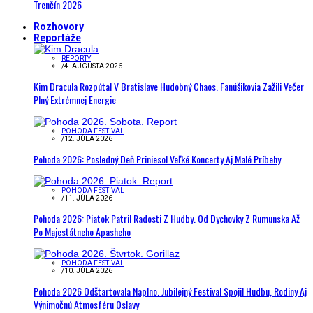
Trenčín 2026
Rozhovory
Reportáže
REPORTY
/
4. AUGUSTA 2026
Kim Dracula Rozpútal V Bratislave Hudobný Chaos. Fanúšikovia Zažili Večer
Plný Extrémnej Energie
POHODA FESTIVAL
/
12. JÚLA 2026
Pohoda 2026: Posledný Deň Priniesol Veľké Koncerty Aj Malé Príbehy
POHODA FESTIVAL
/
11. JÚLA 2026
Pohoda 2026: Piatok Patril Radosti Z Hudby. Od Dychovky Z Rumunska Až
Po Majestátneho Apasheho
POHODA FESTIVAL
/
10. JÚLA 2026
Pohoda 2026 Odštartovala Naplno. Jubilejný Festival Spojil Hudbu, Rodiny Aj
Výnimočnú Atmosféru Oslavy