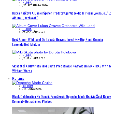
HUDBA
/
25. FEBRUÁRA 2026
Katka Koščová A Daniel Špiner Predstavujú Videoklip K Piesni „Vojna Je…“ Z
Albumu „Krehkosť“
HUDBA
/
9. JANUÁRA 2026
Nový Album Wild Land Od Lukáša Oravca: Inovatívny Big Band Ocenila
Legenda Bob Mintzer
HUDBA
/
2. JANUÁRA 2026
Skladateľ A Klavirista Miki Skuta Predstavuje Nový Album MANTRAS With &
Without Words
Kultúra
KULTÚRA
/
18. JÚNA 2026
Black Celebration Na Dunaji: Fanúšikovia Depeche Mode Oslávia Šesť Rokov
Komunity Netradičnou Plavbou