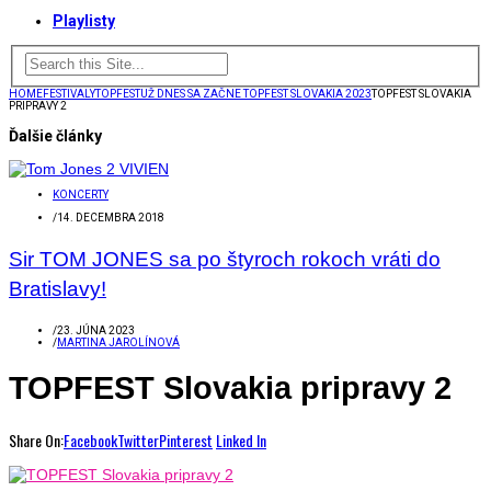
Playlisty
HOME
FESTIVALY
TOPFEST
UŽ DNES SA ZAČNE TOPFEST SLOVAKIA 2023
TOPFEST SLOVAKIA
PRIPRAVY 2
Ďalšie články
KONCERTY
/
14. DECEMBRA 2018
Sir TOM JONES sa po štyroch rokoch vráti do
Bratislavy!
/
23. JÚNA 2023
/
MARTINA JAROLÍNOVÁ
TOPFEST Slovakia pripravy 2
Share On:
Facebook
Twitter
Pinterest
Linked In