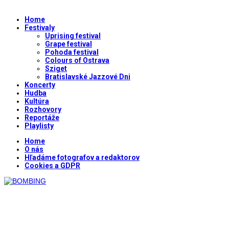
Home
Festivaly
Uprising festival
Grape festival
Pohoda festival
Colours of Ostrava
Sziget
Bratislavské Jazzové Dni
Koncerty
Hudba
Kultúra
Rozhovory
Reportáže
Playlisty
Home
O nás
Hľadáme fotografov a redaktorov
Cookies a GDPR