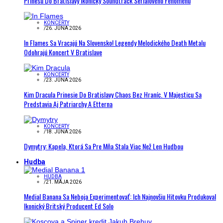
Prinesú Do Bratislavy Ikonický Soundtrack Seriálového Fenoménu
KONCERTY
/
26. JÚNA 2026
In Flames Sa Vracajú Na Slovensko! Legendy Melodického Death Metalu
Odohrajú Koncert V Bratislave
KONCERTY
/
23. JÚNA 2026
Kim Dracula Prinesie Do Bratislavy Chaos Bez Hraníc. V Majesticu Sa
Predstavia Aj Patriarchy A Etterna
KONCERTY
/
18. JÚNA 2026
Dymytry: Kapela, Ktorá Sa Pre Mňa Stala Viac Než Len Hudbou
Hudba
HUDBA
/
21. MÁJA 2026
Medial Banana Sa Neboja Experimentovať: Ich Najnovšiu Hitovku Produkoval
Ikonický Britský Producent Ed Solo