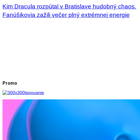
Kim Dracula rozpútal v Bratislave hudobný chaos.
Fanúšikovia zažili večer plný extrémnej energie
Promo