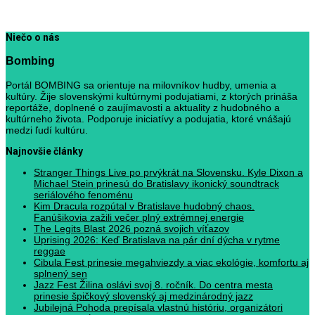
Niečo o nás
Bombing
Portál BOMBING sa orientuje na milovníkov hudby, umenia a
kultúry. Žije slovenskými kultúrnymi podujatiami, z ktorých prináša
reportáže, doplnené o zaujímavosti a aktuality z hudobného a
kultúrneho života. Podporuje iniciatívy a podujatia, ktoré vnášajú
medzi ľudí kultúru.
Najnovšie články
Stranger Things Live po prvýkrát na Slovensku. Kyle Dixon a
Michael Stein prinesú do Bratislavy ikonický soundtrack
seriálového fenoménu
Kim Dracula rozpútal v Bratislave hudobný chaos.
Fanúšikovia zažili večer plný extrémnej energie
The Legits Blast 2026 pozná svojich víťazov
Uprising 2026: Keď Bratislava na pár dní dýcha v rytme
reggae
Cibula Fest prinesie megahviezdy a viac ekológie, komfortu aj
splnený sen
Jazz Fest Žilina oslávi svoj 8. ročník. Do centra mesta
prinesie špičkový slovenský aj medzinárodný jazz
Jubilejná Pohoda prepísala vlastnú históriu, organizátori