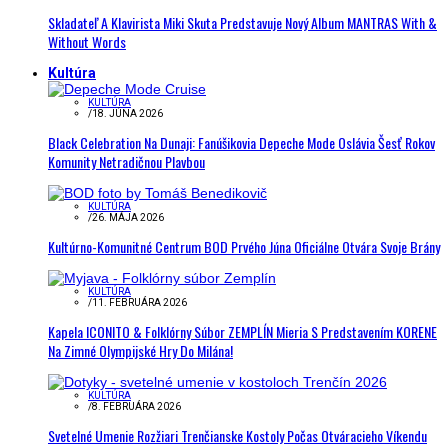
Skladateľ A Klavirista Miki Skuta Predstavuje Nový Album MANTRAS With &
Without Words
Kultúra
KULTÚRA
/
18. JÚNA 2026
Black Celebration Na Dunaji: Fanúšikovia Depeche Mode Oslávia Šesť Rokov
Komunity Netradičnou Plavbou
KULTÚRA
/
26. MÁJA 2026
Kultúrno-Komunitné Centrum BOD Prvého Júna Oficiálne Otvára Svoje Brány
KULTÚRA
/
11. FEBRUÁRA 2026
Kapela ICONITO & Folklórny Súbor ZEMPLÍN Mieria S Predstavením KORENE
Na Zimné Olympijské Hry Do Milána!
KULTÚRA
/
8. FEBRUÁRA 2026
Svetelné Umenie Rozžiari Trenčianske Kostoly Počas Otváracieho Víkendu