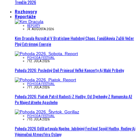
Trenčín 2026
Rozhovory
Reportáže
REPORTY
/
4. AUGUSTA 2026
Kim Dracula Rozpútal V Bratislave Hudobný Chaos. Fanúšikovia Zažili Večer
Plný Extrémnej Energie
POHODA FESTIVAL
/
12. JÚLA 2026
Pohoda 2026: Posledný Deň Priniesol Veľké Koncerty Aj Malé Príbehy
POHODA FESTIVAL
/
11. JÚLA 2026
Pohoda 2026: Piatok Patril Radosti Z Hudby. Od Dychovky Z Rumunska Až
Po Majestátneho Apasheho
POHODA FESTIVAL
/
10. JÚLA 2026
Pohoda 2026 Odštartovala Naplno. Jubilejný Festival Spojil Hudbu, Rodiny Aj
Výnimočnú Atmosféru Oslavy