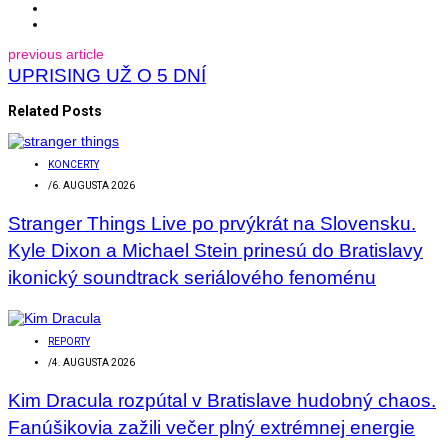
previous article
UPRISING UŽ O 5 DNÍ
Related Posts
KONCERTY
/
6. AUGUSTA 2026
Stranger Things Live po prvýkrát na Slovensku.
Kyle Dixon a Michael Stein prinesú do Bratislavy
ikonický soundtrack seriálového fenoménu
REPORTY
/
4. AUGUSTA 2026
Kim Dracula rozpútal v Bratislave hudobný chaos.
Fanúšikovia zažili večer plný extrémnej energie