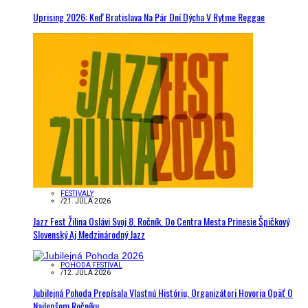
Uprising 2026: Keď Bratislava Na Pár Dní Dýcha V Rytme Reggae
FESTIVALY
/
21. JÚLA 2026
Jazz Fest Žilina Oslávi Svoj 8. Ročník. Do Centra Mesta Prinesie Špičkový
Slovenský Aj Medzinárodný Jazz
POHODA FESTIVAL
/
12. JÚLA 2026
Jubilejná Pohoda Prepísala Vlastnú Históriu, Organizátori Hovoria Opäť O
Najlepšom Ročníku