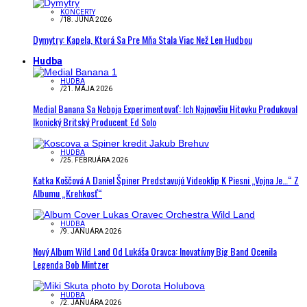
KONCERTY
/
18. JÚNA 2026
Dymytry: Kapela, Ktorá Sa Pre Mňa Stala Viac Než Len Hudbou
Hudba
HUDBA
/
21. MÁJA 2026
Medial Banana Sa Neboja Experimentovať: Ich Najnovšiu Hitovku Produkoval
Ikonický Britský Producent Ed Solo
HUDBA
/
25. FEBRUÁRA 2026
Katka Koščová A Daniel Špiner Predstavujú Videoklip K Piesni „Vojna Je…“ Z
Albumu „Krehkosť“
HUDBA
/
9. JANUÁRA 2026
Nový Album Wild Land Od Lukáša Oravca: Inovatívny Big Band Ocenila
Legenda Bob Mintzer
HUDBA
/
2. JANUÁRA 2026