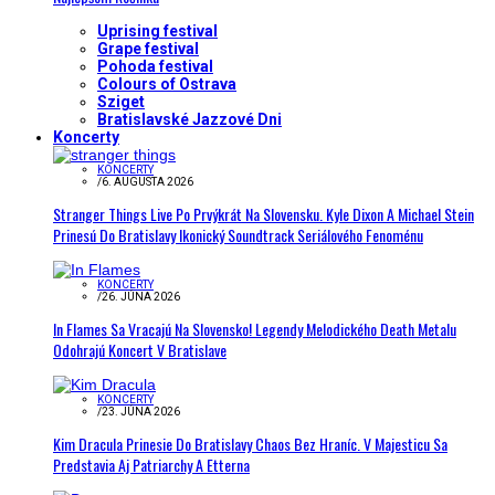
Uprising festival
Grape festival
Pohoda festival
Colours of Ostrava
Sziget
Bratislavské Jazzové Dni
Koncerty
KONCERTY
/
6. AUGUSTA 2026
Stranger Things Live Po Prvýkrát Na Slovensku. Kyle Dixon A Michael Stein
Prinesú Do Bratislavy Ikonický Soundtrack Seriálového Fenoménu
KONCERTY
/
26. JÚNA 2026
In Flames Sa Vracajú Na Slovensko! Legendy Melodického Death Metalu
Odohrajú Koncert V Bratislave
KONCERTY
/
23. JÚNA 2026
Kim Dracula Prinesie Do Bratislavy Chaos Bez Hraníc. V Majesticu Sa
Predstavia Aj Patriarchy A Etterna