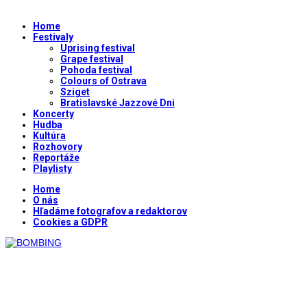
Home
Festivaly
Uprising festival
Grape festival
Pohoda festival
Colours of Ostrava
Sziget
Bratislavské Jazzové Dni
Koncerty
Hudba
Kultúra
Rozhovory
Reportáže
Playlisty
Home
O nás
Hľadáme fotografov a redaktorov
Cookies a GDPR