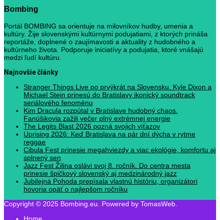
Bombing
Portál BOMBING sa orientuje na milovníkov hudby, umenia a
kultúry. Žije slovenskými kultúrnymi podujatiami, z ktorých prináša
reportáže, doplnené o zaujímavosti a aktuality z hudobného a
kultúrneho života. Podporuje iniciatívy a podujatia, ktoré vnášajú
medzi ľudí kultúru.
Najnovšie články
Stranger Things Live po prvýkrát na Slovensku. Kyle Dixon a
Michael Stein prinesú do Bratislavy ikonický soundtrack
seriálového fenoménu
Kim Dracula rozpútal v Bratislave hudobný chaos.
Fanúšikovia zažili večer plný extrémnej energie
The Legits Blast 2026 pozná svojich víťazov
Uprising 2026: Keď Bratislava na pár dní dýcha v rytme
reggae
Cibula Fest prinesie megahviezdy a viac ekológie, komfortu aj
splnený sen
Jazz Fest Žilina oslávi svoj 8. ročník. Do centra mesta
prinesie špičkový slovenský aj medzinárodný jazz
Jubilejná Pohoda prepísala vlastnú históriu, organizátori
hovoria opäť o najlepšom ročníku
Copyright © 2025 Bombing.eu. Powered by TomasWeb.
Home