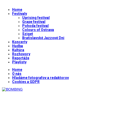
Home
Festivaly
Uprising festival
Grape festival
Pohoda festival
Colours of Ostrava
Sziget
Bratislavské Jazzové Dni
Koncerty
Hudba
Kultúra
Rozhovory
Reportáže
Playlisty
Home
O nás
Hľadáme fotografov a redaktorov
Cookies a GDPR