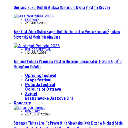
Uprising 2026: Keď Bratislava Na Pár Dní Dýcha V Rytme Reggae
FESTIVALY
/
21. JÚLA 2026
Jazz Fest Žilina Oslávi Svoj 8. Ročník. Do Centra Mesta Prinesie Špičkový
Slovenský Aj Medzinárodný Jazz
POHODA FESTIVAL
/
12. JÚLA 2026
Jubilejná Pohoda Prepísala Vlastnú Históriu, Organizátori Hovoria Opäť O
Najlepšom Ročníku
Uprising festival
Grape festival
Pohoda festival
Colours of Ostrava
Sziget
Bratislavské Jazzové Dni
Koncerty
KONCERTY
/
6. AUGUSTA 2026
Stranger Things Live Po Prvýkrát Na Slovensku. Kyle Dixon A Michael Stein