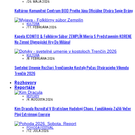
/
26. MÁJA 2026
Kultúrno-Komunitné Centrum BOD Prvého Júna Oficiálne Otvára Svoje Brány
KULTÚRA
/
11. FEBRUÁRA 2026
Kapela ICONITO & Folklórny Súbor ZEMPLÍN Mieria S Predstavením KORENE
Na Zimné Olympijské Hry Do Milána!
KULTÚRA
/
8. FEBRUÁRA 2026
Svetelné Umenie Rozžiari Trenčianske Kostoly Počas Otváracieho Víkendu
Trenčín 2026
Rozhovory
Reportáže
REPORTY
/
4. AUGUSTA 2026
Kim Dracula Rozpútal V Bratislave Hudobný Chaos. Fanúšikovia Zažili Večer
Plný Extrémnej Energie
POHODA FESTIVAL
/
12. JÚLA 2026