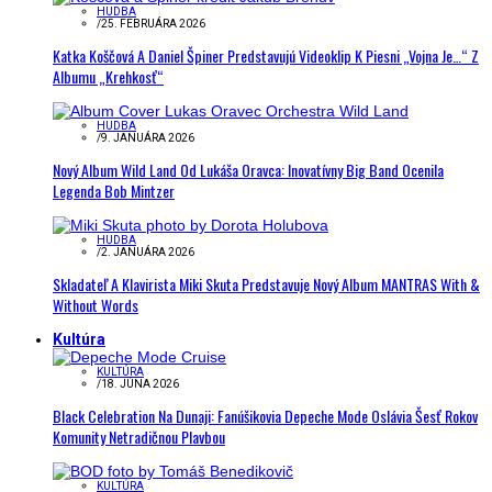
HUDBA
/
25. FEBRUÁRA 2026
Katka Koščová A Daniel Špiner Predstavujú Videoklip K Piesni „Vojna Je…“ Z
Albumu „Krehkosť“
HUDBA
/
9. JANUÁRA 2026
Nový Album Wild Land Od Lukáša Oravca: Inovatívny Big Band Ocenila
Legenda Bob Mintzer
HUDBA
/
2. JANUÁRA 2026
Skladateľ A Klavirista Miki Skuta Predstavuje Nový Album MANTRAS With &
Without Words
Kultúra
KULTÚRA
/
18. JÚNA 2026
Black Celebration Na Dunaji: Fanúšikovia Depeche Mode Oslávia Šesť Rokov
Komunity Netradičnou Plavbou
KULTÚRA