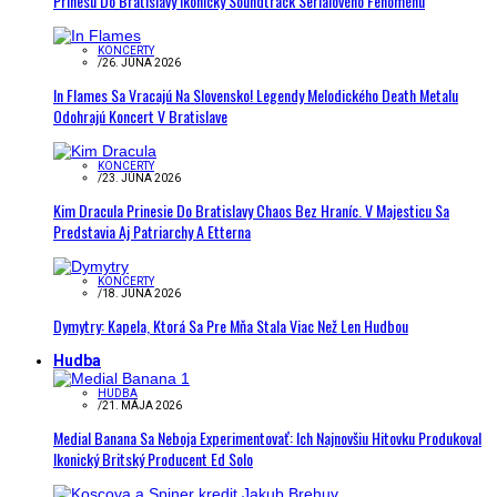
Prinesú Do Bratislavy Ikonický Soundtrack Seriálového Fenoménu
KONCERTY
/
26. JÚNA 2026
In Flames Sa Vracajú Na Slovensko! Legendy Melodického Death Metalu
Odohrajú Koncert V Bratislave
KONCERTY
/
23. JÚNA 2026
Kim Dracula Prinesie Do Bratislavy Chaos Bez Hraníc. V Majesticu Sa
Predstavia Aj Patriarchy A Etterna
KONCERTY
/
18. JÚNA 2026
Dymytry: Kapela, Ktorá Sa Pre Mňa Stala Viac Než Len Hudbou
Hudba
HUDBA
/
21. MÁJA 2026
Medial Banana Sa Neboja Experimentovať: Ich Najnovšiu Hitovku Produkoval
Ikonický Britský Producent Ed Solo