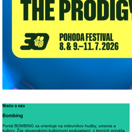
Niečo o nás
Bombing
Portál BOMBING sa orientuje na milovníkov hudby, umenia a
kultúry. Žije slovenskými kultúrnymi podujatiami, z ktorých prináša