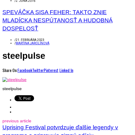
/
2. JÚNA 2016
SPEVÁČKA SISA FEHER: TAKTO ZNIE
MLADÍCKA NESPÚTANOSŤ A HUDOBNÁ
DOSPELOSŤ
/
21. FEBRUÁRA 2023
/
MARTINA JAROLÍNOVÁ
steelpulse
Share On:
Facebook
Twitter
Pinterest
Linked In
steelpulse
previous article
Uprising Festival potvrdzuje ďalšie legendy v