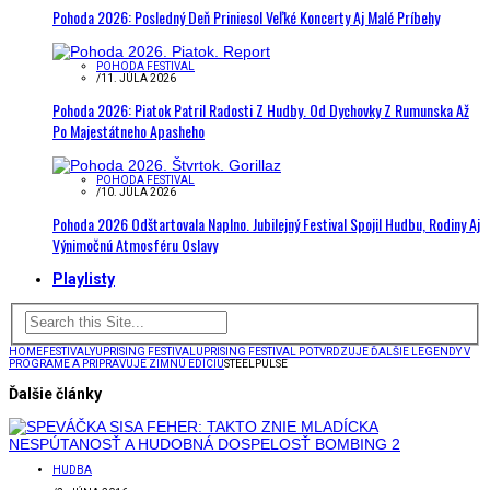
Pohoda 2026: Posledný Deň Priniesol Veľké Koncerty Aj Malé Príbehy
POHODA FESTIVAL
/
11. JÚLA 2026
Pohoda 2026: Piatok Patril Radosti Z Hudby. Od Dychovky Z Rumunska Až
Po Majestátneho Apasheho
POHODA FESTIVAL
/
10. JÚLA 2026
Pohoda 2026 Odštartovala Naplno. Jubilejný Festival Spojil Hudbu, Rodiny Aj
Výnimočnú Atmosféru Oslavy
Playlisty
HOME
FESTIVALY
UPRISING FESTIVAL
UPRISING FESTIVAL POTVRDZUJE ĎALŠIE LEGENDY V
PROGRAME A PRIPRAVUJE ZIMNÚ EDÍCIU
STEELPULSE
Ďalšie články
HUDBA