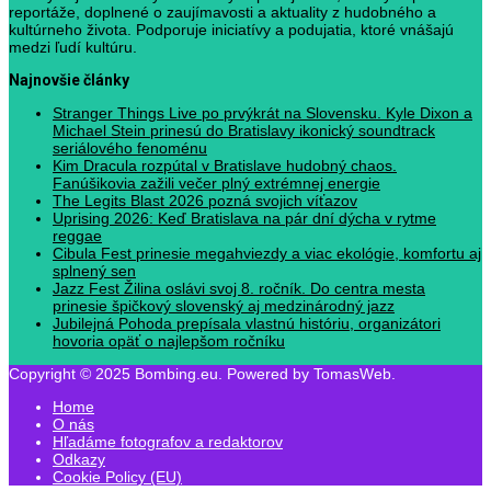
reportáže, doplnené o zaujímavosti a aktuality z hudobného a
kultúrneho života. Podporuje iniciatívy a podujatia, ktoré vnášajú
medzi ľudí kultúru.
Najnovšie články
Stranger Things Live po prvýkrát na Slovensku. Kyle Dixon a
Michael Stein prinesú do Bratislavy ikonický soundtrack
seriálového fenoménu
Kim Dracula rozpútal v Bratislave hudobný chaos.
Fanúšikovia zažili večer plný extrémnej energie
The Legits Blast 2026 pozná svojich víťazov
Uprising 2026: Keď Bratislava na pár dní dýcha v rytme
reggae
Cibula Fest prinesie megahviezdy a viac ekológie, komfortu aj
splnený sen
Jazz Fest Žilina oslávi svoj 8. ročník. Do centra mesta
prinesie špičkový slovenský aj medzinárodný jazz
Jubilejná Pohoda prepísala vlastnú históriu, organizátori
hovoria opäť o najlepšom ročníku
Copyright © 2025 Bombing.eu. Powered by TomasWeb.
Home
O nás
Hľadáme fotografov a redaktorov
Odkazy
Cookie Policy (EU)