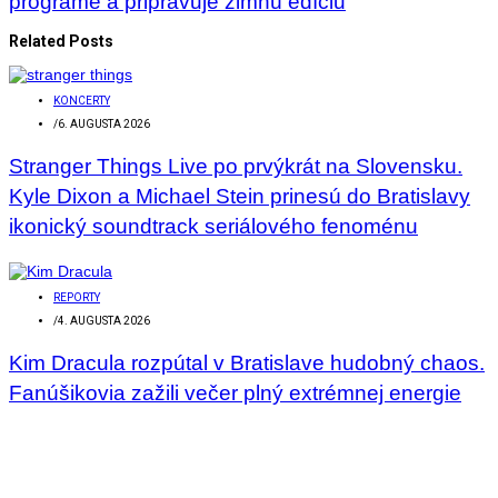
programe a pripravuje zimnú edíciu
Related Posts
KONCERTY
/
6. AUGUSTA 2026
Stranger Things Live po prvýkrát na Slovensku.
Kyle Dixon a Michael Stein prinesú do Bratislavy
ikonický soundtrack seriálového fenoménu
REPORTY
/
4. AUGUSTA 2026
Kim Dracula rozpútal v Bratislave hudobný chaos.
Fanúšikovia zažili večer plný extrémnej energie