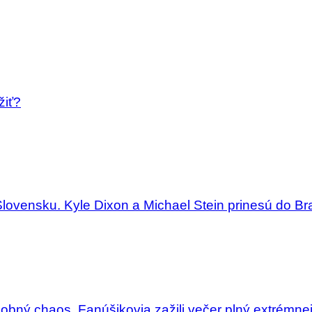
žiť?
Slovensku. Kyle Dixon a Michael Stein prinesú do Bra
dobný chaos. Fanúšikovia zažili večer plný extrémne