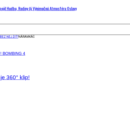
Spojil Hudbu, Rodiny Aj Výnimočnú Atmosféru Oslavy
BEZ NEJ ŽIŤ?
NÁRAMKÁČ
e 360° klip!