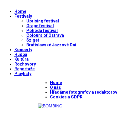
Home
Festivaly
Uprising festival
Grape festival
Pohoda festival
Colours of Ostrava
Sziget
Bratislavské Jazzové Dni
Koncerty
Hudba
Kultúra
Rozhovory
Reportáže
Playlisty
Home
O nás
Hľadáme fotografov a redaktorov
Cookies a GDPR