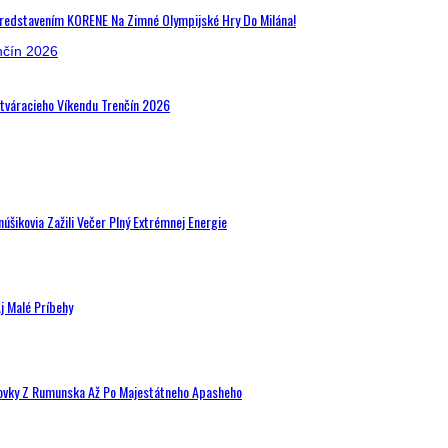
Predstavením KORENE Na Zimné Olympijské Hry Do Milána!
Otváracieho Víkendu Trenčín 2026
šikovia Zažili Večer Plný Extrémnej Energie
j Malé Príbehy
hovky Z Rumunska Až Po Majestátneho Apasheho