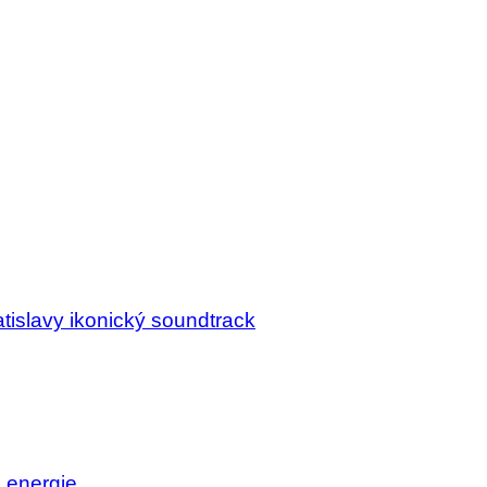
tislavy ikonický soundtrack
j energie