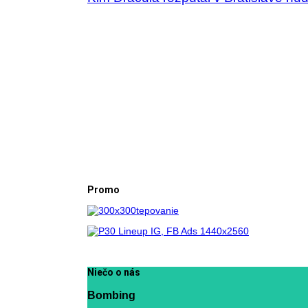
Promo
Niečo o nás
Bombing