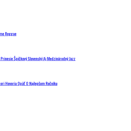
ytme Reggae
a Prinesie Špičkový Slovenský Aj Medzinárodný Jazz
tori Hovoria Opäť O Najlepšom Ročníku