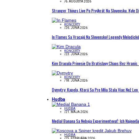
/
6. AUGUSTA 2026
Stranger Things Live Po Prvýkrát Na Slovensku. Kyle D
KONCERTY
/
26. JÚNA 2026
In Flames Sa Vracajú Na Slovensko! Legendy Melodick
KONCERTY
/
23. JÚNA 2026
Kim Dracula Prinesie Do Bratislavy Chaos Bez Hraníc. 
KONCERTY
/
18. JÚNA 2026
Dymytry: Kapela, Ktorá Sa Pre Mňa Stala Viac Než Le
Hudba
HUDBA
/
21. MÁJA 2026
Medial Banana Sa Neboja Experimentovať: Ich Najnovši
HUDBA
/
25. FEBRUÁRA 2026