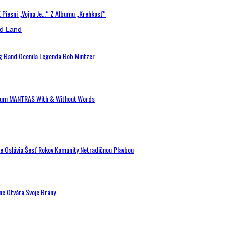
K Piesni „Vojna Je…“ Z Albumu „Krehkosť“
ig Band Ocenila Legenda Bob Mintzer
 Album MANTRAS With & Without Words
de Oslávia Šesť Rokov Komunity Netradičnou Plavbou
ne Otvára Svoje Brány