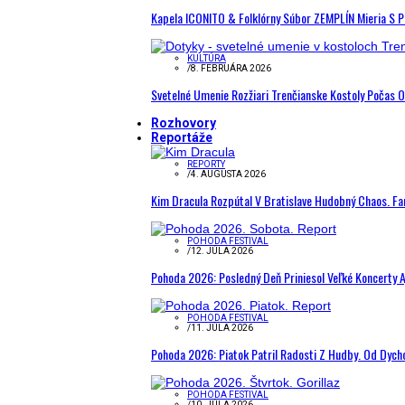
Kapela ICONITO & Folklórny Súbor ZEMPLÍN Mieria S 
KULTÚRA
/
8. FEBRUÁRA 2026
Svetelné Umenie Rozžiari Trenčianske Kostoly Počas 
Rozhovory
Reportáže
REPORTY
/
4. AUGUSTA 2026
Kim Dracula Rozpútal V Bratislave Hudobný Chaos. Fanú
POHODA FESTIVAL
/
12. JÚLA 2026
Pohoda 2026: Posledný Deň Priniesol Veľké Koncerty A
POHODA FESTIVAL
/
11. JÚLA 2026
Pohoda 2026: Piatok Patril Radosti Z Hudby. Od Dyc
POHODA FESTIVAL
/
10. JÚLA 2026