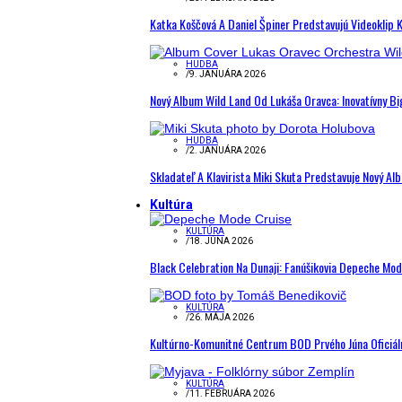
Katka Koščová A Daniel Špiner Predstavujú Videoklip 
HUDBA
/
9. JANUÁRA 2026
Nový Album Wild Land Od Lukáša Oravca: Inovatívny B
HUDBA
/
2. JANUÁRA 2026
Skladateľ A Klavirista Miki Skuta Predstavuje Nový
Kultúra
KULTÚRA
/
18. JÚNA 2026
Black Celebration Na Dunaji: Fanúšikovia Depeche Mo
KULTÚRA
/
26. MÁJA 2026
Kultúrno-Komunitné Centrum BOD Prvého Júna Oficiál
KULTÚRA
/
11. FEBRUÁRA 2026