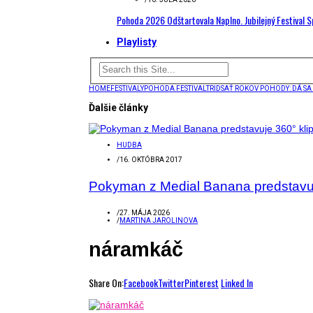
Pohoda 2026 Odštartovala Naplno. Jubilejný Festival 
Playlisty
HOME
FESTIVALY
POHODA FESTIVAL
TRIDSAŤ ROKOV POHODY: DÁ SA 
Ďalšie články
HUDBA
/
16. OKTÓBRA 2017
Pokyman z Medial Banana predstavuj
/
27. MÁJA 2026
/
MARTINA JAROLINOVA
náramkáč
Share On:
Facebook
Twitter
Pinterest
Linked In