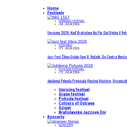
Home
Festivaly
UPRISING FESTIVAL
/
24. JÚLA 2026
Uprising 2026: Keď Bratislava Na Pár Dní Dýcha V R
FESTIVALY
/
21. JÚLA 2026
Jazz Fest Žilina Oslávi Svoj 8. Ročník. Do Centra Mest
POHODA FESTIVAL
/
12. JÚLA 2026
Jubilejná Pohoda Prepísala Vlastnú Históriu, Organizá
Uprising festival
Grape festival
Pohoda festival
Colours of Ostrava
Sziget
Bratislavské Jazzové Dni
Koncerty
KONCERTY