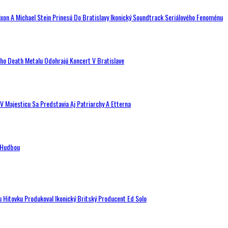
ixon A Michael Stein Prinesú Do Bratislavy Ikonický Soundtrack Seriálového Fenoménu
ého Death Metalu Odohrajú Koncert V Bratislave
V Majesticu Sa Predstavia Aj Patriarchy A Etterna
n Hudbou
u Hitovku Produkoval Ikonický Britský Producent Ed Solo