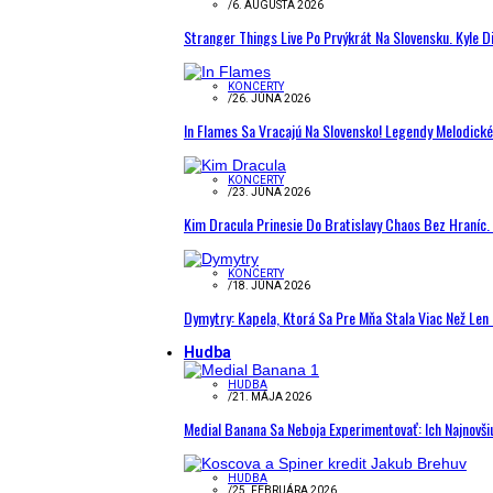
/
6. AUGUSTA 2026
Stranger Things Live Po Prvýkrát Na Slovensku. Kyle D
KONCERTY
/
26. JÚNA 2026
In Flames Sa Vracajú Na Slovensko! Legendy Melodick
KONCERTY
/
23. JÚNA 2026
Kim Dracula Prinesie Do Bratislavy Chaos Bez Hraníc. 
KONCERTY
/
18. JÚNA 2026
Dymytry: Kapela, Ktorá Sa Pre Mňa Stala Viac Než Le
Hudba
HUDBA
/
21. MÁJA 2026
Medial Banana Sa Neboja Experimentovať: Ich Najnovši
HUDBA
/
25. FEBRUÁRA 2026