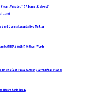
K Piesni „Vojna Je…“ Z Albumu „Krehkosť“
ig Band Ocenila Legenda Bob Mintzer
 Album MANTRAS With & Without Words
de Oslávia Šesť Rokov Komunity Netradičnou Plavbou
ne Otvára Svoje Brány