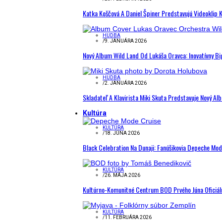
Katka Koščová A Daniel Špiner Predstavujú Videoklip 
HUDBA
/
9. JANUÁRA 2026
Nový Album Wild Land Od Lukáša Oravca: Inovatívny B
HUDBA
/
2. JANUÁRA 2026
Skladateľ A Klavirista Miki Skuta Predstavuje Nový
Kultúra
KULTÚRA
/
18. JÚNA 2026
Black Celebration Na Dunaji: Fanúšikovia Depeche Mo
KULTÚRA
/
26. MÁJA 2026
Kultúrno-Komunitné Centrum BOD Prvého Júna Oficiál
KULTÚRA
/
11. FEBRUÁRA 2026