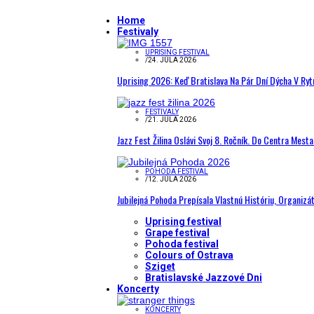
Home
Festivaly
UPRISING FESTIVAL
/
24. JÚLA 2026
Uprising 2026: Keď Bratislava Na Pár Dní Dýcha V R
FESTIVALY
/
21. JÚLA 2026
Jazz Fest Žilina Oslávi Svoj 8. Ročník. Do Centra Mest
POHODA FESTIVAL
/
12. JÚLA 2026
Jubilejná Pohoda Prepísala Vlastnú Históriu, Organizá
Uprising festival
Grape festival
Pohoda festival
Colours of Ostrava
Sziget
Bratislavské Jazzové Dni
Koncerty
KONCERTY