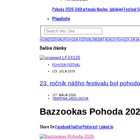
Pohoda 2026 Odštartovala Naplno. Jubilejný Festival 
Playlisty
HOME
FESTIVALY
POHODA FESTIVAL
TRIDSAŤ ROKOV POHODY: DÁ SA 
Ďalšie články
POHODA FESTIVAL
/
23. JÚLA 2019
23. ročník nášho festivalu bol poho
/
27. MÁJA 2026
/
MARTINA JAROLINOVA
Bazzookas Pohoda 20
Share On:
Facebook
Twitter
Pinterest
Linked In