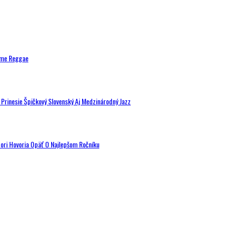
ytme Reggae
a Prinesie Špičkový Slovenský Aj Medzinárodný Jazz
tori Hovoria Opäť O Najlepšom Ročníku