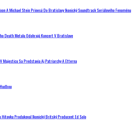
ixon A Michael Stein Prinesú Do Bratislavy Ikonický Soundtrack Seriálového Fenoménu
ého Death Metalu Odohrajú Koncert V Bratislave
V Majesticu Sa Predstavia Aj Patriarchy A Etterna
n Hudbou
u Hitovku Produkoval Ikonický Britský Producent Ed Solo