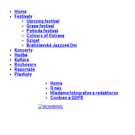
Home
Festivaly
Uprising festival
Grape festival
Pohoda festival
Colours of Ostrava
Sziget
Bratislavské Jazzové Dni
Koncerty
Hudba
Kultúra
Rozhovory
Reportáže
Playlisty
Home
O nás
Hľadáme fotografov a redaktorov
Cookies a GDPR