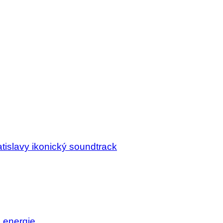
tislavy ikonický soundtrack
j energie