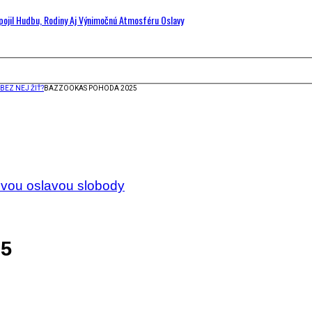
Spojil Hudbu, Rodiny Aj Výnimočnú Atmosféru Oslavy
BEZ NEJ ŽIŤ?
BAZZOOKAS POHODA 2025
dovou oslavou slobody
25