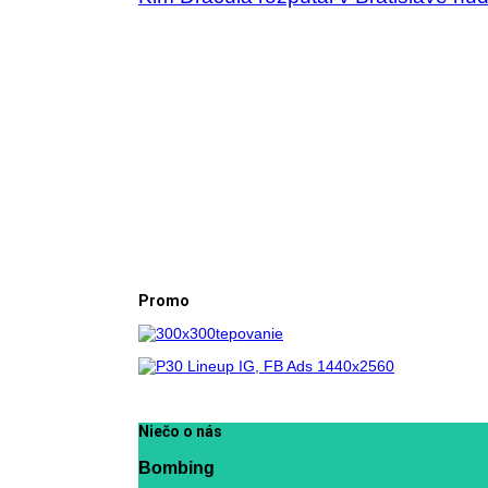
Promo
Niečo o nás
Bombing