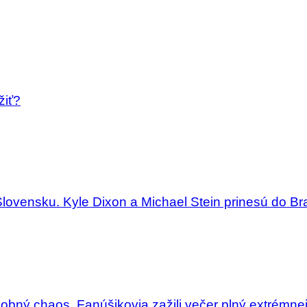
žiť?
Slovensku. Kyle Dixon a Michael Stein prinesú do Bra
dobný chaos. Fanúšikovia zažili večer plný extrémne