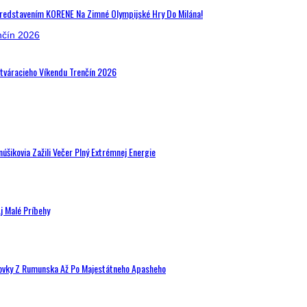
Predstavením KORENE Na Zimné Olympijské Hry Do Milána!
Otváracieho Víkendu Trenčín 2026
šikovia Zažili Večer Plný Extrémnej Energie
j Malé Príbehy
hovky Z Rumunska Až Po Majestátneho Apasheho