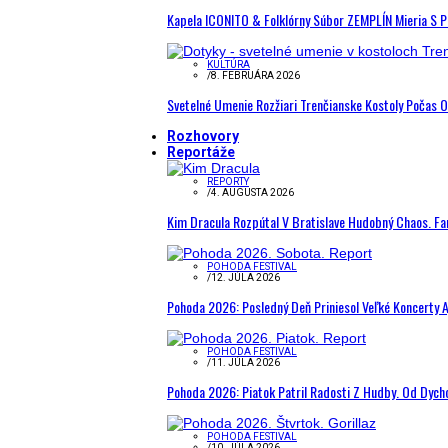
Kapela ICONITO & Folklórny Súbor ZEMPLÍN Mieria S 
KULTÚRA
/
8. FEBRUÁRA 2026
Svetelné Umenie Rozžiari Trenčianske Kostoly Počas 
Rozhovory
Reportáže
REPORTY
/
4. AUGUSTA 2026
Kim Dracula Rozpútal V Bratislave Hudobný Chaos. Fanú
POHODA FESTIVAL
/
12. JÚLA 2026
Pohoda 2026: Posledný Deň Priniesol Veľké Koncerty A
POHODA FESTIVAL
/
11. JÚLA 2026
Pohoda 2026: Piatok Patril Radosti Z Hudby. Od Dyc
POHODA FESTIVAL
/
10. JÚLA 2026