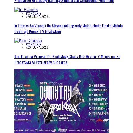
Prinesú Do Bratislavy Ikonický Soundtrack Seriálového Fenoménu
KONCERTY
/
26. JÚNA 2026
In Flames Sa Vracajú Na Slovensko! Legendy Melodického Death Metalu
Odohrajú Koncert V Bratislave
KONCERTY
/
23. JÚNA 2026
Kim Dracula Prinesie Do Bratislavy Chaos Bez Hraníc. V Majesticu Sa
Predstavia Aj Patriarchy A Etterna