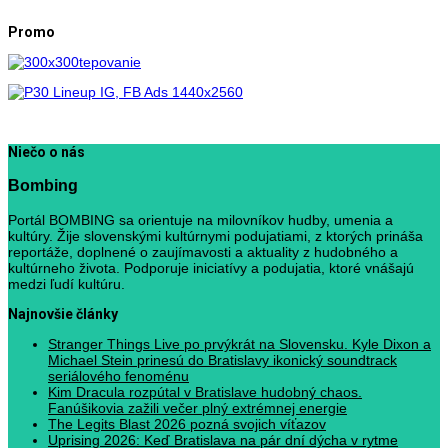
Promo
Niečo o nás
Bombing
Portál BOMBING sa orientuje na milovníkov hudby, umenia a
kultúry. Žije slovenskými kultúrnymi podujatiami, z ktorých prináša
reportáže, doplnené o zaujímavosti a aktuality z hudobného a
kultúrneho života. Podporuje iniciatívy a podujatia, ktoré vnášajú
medzi ľudí kultúru.
Najnovšie články
Stranger Things Live po prvýkrát na Slovensku. Kyle Dixon a
Michael Stein prinesú do Bratislavy ikonický soundtrack
seriálového fenoménu
Kim Dracula rozpútal v Bratislave hudobný chaos.
Fanúšikovia zažili večer plný extrémnej energie
The Legits Blast 2026 pozná svojich víťazov
Uprising 2026: Keď Bratislava na pár dní dýcha v rytme