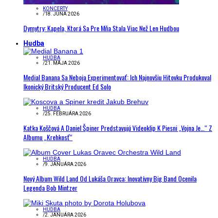
KONCERTY
/
18. JÚNA 2026
Dymytry: Kapela, Ktorá Sa Pre Mňa Stala Viac Než Len Hudbou
Hudba
HUDBA
/
21. MÁJA 2026
Medial Banana Sa Neboja Experimentovať: Ich Najnovšiu Hitovku Produkoval
Ikonický Britský Producent Ed Solo
HUDBA
/
25. FEBRUÁRA 2026
Katka Koščová A Daniel Špiner Predstavujú Videoklip K Piesni „Vojna Je…“ Z
Albumu „Krehkosť“
HUDBA
/
9. JANUÁRA 2026
Nový Album Wild Land Od Lukáša Oravca: Inovatívny Big Band Ocenila
Legenda Bob Mintzer
HUDBA
/
2. JANUÁRA 2026