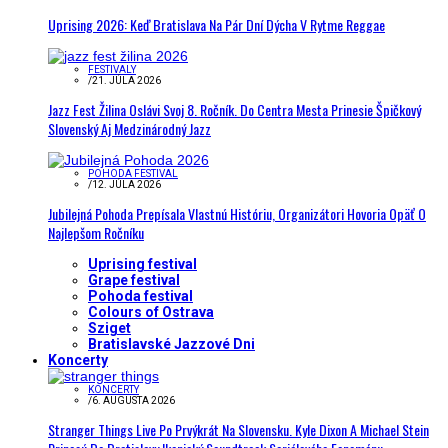
Uprising 2026: Keď Bratislava Na Pár Dní Dýcha V Rytme Reggae
FESTIVALY
/
21. JÚLA 2026
Jazz Fest Žilina Oslávi Svoj 8. Ročník. Do Centra Mesta Prinesie Špičkový
Slovenský Aj Medzinárodný Jazz
POHODA FESTIVAL
/
12. JÚLA 2026
Jubilejná Pohoda Prepísala Vlastnú Históriu, Organizátori Hovoria Opäť O
Najlepšom Ročníku
Uprising festival
Grape festival
Pohoda festival
Colours of Ostrava
Sziget
Bratislavské Jazzové Dni
Koncerty
KONCERTY
/
6. AUGUSTA 2026
Stranger Things Live Po Prvýkrát Na Slovensku. Kyle Dixon A Michael Stein