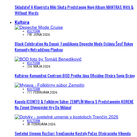
Skladateľ A Klavirista Miki Skuta Predstavuje Nový Album MANTRAS With &
Without Words
Kultúra
KULTÚRA
/
18. JÚNA 2026
Black Celebration Na Dunaji: Fanúšikovia Depeche Mode Oslávia Šesť Rokov
Komunity Netradičnou Plavbou
KULTÚRA
/
26. MÁJA 2026
Kultúrno-Komunitné Centrum BOD Prvého Júna Oficiálne Otvára Svoje Brány
KULTÚRA
/
11. FEBRUÁRA 2026
Kapela ICONITO & Folklórny Súbor ZEMPLÍN Mieria S Predstavením KORENE
Na Zimné Olympijské Hry Do Milána!
KULTÚRA
/
8. FEBRUÁRA 2026
Svetelné Umenie Rozžiari Trenčianske Kostoly Počas Otváracieho Víkendu