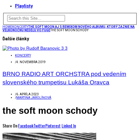
Playlisty
HOME
KONCERTY
THE SOFT MOON AJ S REMIXOM NOVÉHO ALBUMU, KTORÝ ZAZNIE NA
VEĽKONOČNÚ NEDEĽU VO FUGE
THE SOFT MOON SCHODY
Ďalšie články
KONCERTY
/
4. NOVEMBRA 2019
BRNO RADIO ART ORCHSTRA pod vedením
slovenského trumpetisu Lukáša Oravca
/
6. APRÍLA 2023
/
MARTINA JAROLÍNOVÁ
the soft moon schody
Share On:
Facebook
Twitter
Pinterest
Linked In