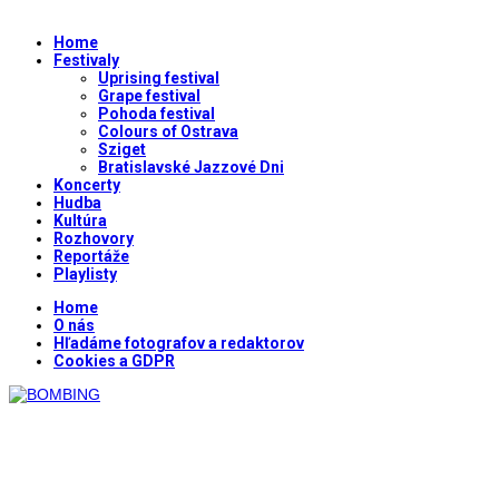
Home
Festivaly
Uprising festival
Grape festival
Pohoda festival
Colours of Ostrava
Sziget
Bratislavské Jazzové Dni
Koncerty
Hudba
Kultúra
Rozhovory
Reportáže
Playlisty
Home
O nás
Hľadáme fotografov a redaktorov
Cookies a GDPR