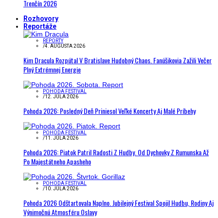
Trenčín 2026
Rozhovory
Reportáže
REPORTY
/
4. AUGUSTA 2026
Kim Dracula Rozpútal V Bratislave Hudobný Chaos. Fanúšikovia Zažili Večer
Plný Extrémnej Energie
POHODA FESTIVAL
/
12. JÚLA 2026
Pohoda 2026: Posledný Deň Priniesol Veľké Koncerty Aj Malé Príbehy
POHODA FESTIVAL
/
11. JÚLA 2026
Pohoda 2026: Piatok Patril Radosti Z Hudby. Od Dychovky Z Rumunska Až
Po Majestátneho Apasheho
POHODA FESTIVAL
/
10. JÚLA 2026
Pohoda 2026 Odštartovala Naplno. Jubilejný Festival Spojil Hudbu, Rodiny Aj
Výnimočnú Atmosféru Oslavy