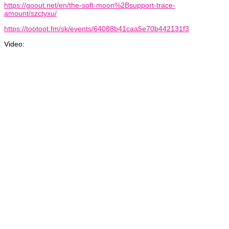
https://goout.net/en/the-soft-moon%2Bsupport-trace-
amount/szctyxu/
https://tootoot.fm/sk/events/64088b41caa5e70b442131f3
Video: