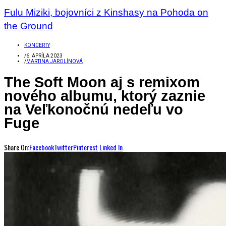
Fulu Miziki, bojovníci z Kinshasy na Pohoda on
the Ground
KONCERTY
/
6. APRÍLA 2023
/
MARTINA JAROLÍNOVÁ
The Soft Moon aj s remixom
nového albumu, ktorý zaznie
na Veľkonočnú nedeľu vo
Fuge
Share On:
Facebook
Twitter
Pinterest
Linked In