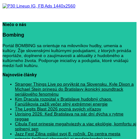
Niečo o nás
Bombing
Portál BOMBING sa orientuje na milovníkov hudby, umenia a
kultúry. Žije slovenskými kultúrnymi podujatiami, z ktorých prináša
reportáže, doplnené o zaujímavosti a aktuality z hudobného a
kultúrneho života. Podporuje iniciatívy a podujatia, ktoré vnášajú
medzi ľudí kultúru.
Najnovšie články
Stranger Things Live po prvýkrát na Slovensku. Kyle Dixon a
Michael Stein prinesú do Bratislavy ikonický soundtrack
seriálového fenoménu
Kim Dracula rozpútal v Bratislave hudobný chaos.
Fanúšikovia zažili večer plný extrémnej energie
The Legits Blast 2026 pozná svojich víťazov
Uprising 2026: Keď Bratislava na pár dní dýcha v rytme
reggae
Cibula Fest prinesie megahviezdy a viac ekológie, komfortu aj
splnený sen
Jazz Fest Žilina oslávi svoj 8. ročník. Do centra mesta
prinesie špičkový slovenský aj medzinárodný jazz