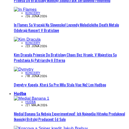
Prinesú Do Bratislavy Ikonický Soundtrack Seriálového Fenoménu
KONCERTY
/
26. JÚNA 2026
In Flames Sa Vracajú Na Slovensko! Legendy Melodického Death Metalu
Odohrajú Koncert V Bratislave
KONCERTY
/
23. JÚNA 2026
Kim Dracula Prinesie Do Bratislavy Chaos Bez Hraníc. V Majesticu Sa
Predstavia Aj Patriarchy A Etterna
KONCERTY
/
18. JÚNA 2026
Dymytry: Kapela, Ktorá Sa Pre Mňa Stala Viac Než Len Hudbou
Hudba
HUDBA
/
21. MÁJA 2026
Medial Banana Sa Neboja Experimentovať: Ich Najnovšiu Hitovku Produkoval
Ikonický Britský Producent Ed Solo