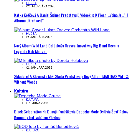
HUDBA
/
25. FEBRUÁRA 2026
Katka Koščová A Daniel Špiner Predstavujú Videoklip K Piesni „Vojna Je…“ Z
Albumu „Krehkosť“
HUDBA
/
9. JANUÁRA 2026
Nový Album Wild Land Od Lukáša Oravca: Inovatívny Big Band Ocenila
Legenda Bob Mintzer
HUDBA
/
2. JANUÁRA 2026
Skladateľ A Klavirista Miki Skuta Predstavuje Nový Album MANTRAS With &
Without Words
Kultúra
KULTÚRA
/
18. JÚNA 2026
Black Celebration Na Dunaji: Fanúšikovia Depeche Mode Oslávia Šesť Rokov
Komunity Netradičnou Plavbou
KULTÚRA