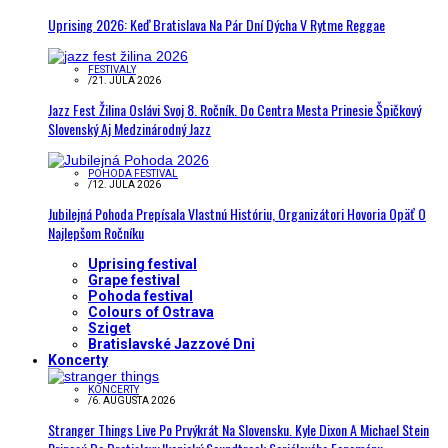
Uprising 2026: Keď Bratislava Na Pár Dní Dýcha V Rytme Reggae
FESTIVALY
/
21. JÚLA 2026
Jazz Fest Žilina Oslávi Svoj 8. Ročník. Do Centra Mesta Prinesie Špičkový
Slovenský Aj Medzinárodný Jazz
POHODA FESTIVAL
/
12. JÚLA 2026
Jubilejná Pohoda Prepísala Vlastnú Históriu, Organizátori Hovoria Opäť O
Najlepšom Ročníku
Uprising festival
Grape festival
Pohoda festival
Colours of Ostrava
Sziget
Bratislavské Jazzové Dni
Koncerty
KONCERTY
/
6. AUGUSTA 2026
Stranger Things Live Po Prvýkrát Na Slovensku. Kyle Dixon A Michael Stein