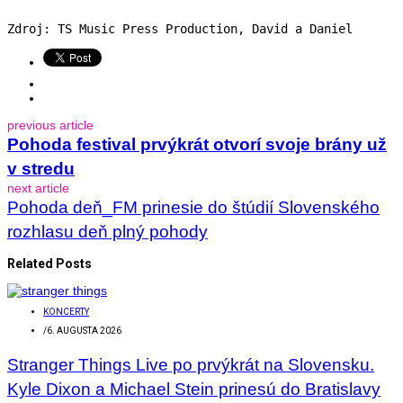
Zdroj: TS Music Press Production, David a Daniel
previous article
Pohoda festival prvýkrát otvorí svoje brány už
v stredu
next article
Pohoda deň_FM prinesie do štúdií Slovenského
rozhlasu deň plný pohody
Related Posts
KONCERTY
/
6. AUGUSTA 2026
Stranger Things Live po prvýkrát na Slovensku.
Kyle Dixon a Michael Stein prinesú do Bratislavy