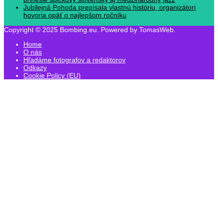
Jubilejná Pohoda prepísala vlastnú históriu, organizátori
hovoria opäť o najlepšom ročníku
Copyright © 2025 Bombing.eu. Powered by TomasWeb.
Home
O nás
Hľadáme fotografov a redaktorov
Odkazy
Cookie Policy (EU)