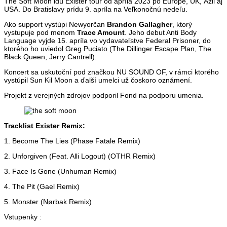
The Soft Moon idú Exister tour od apríla 2023 po Európe, UK, Ázii aj
USA. Do Bratislavy prídu 9. apríla na Veľkonočnú nedeľu.
Ako support vystúpi Newyorčan
Brandon Gallagher
, ktorý
vystupuje pod menom
Trace Amount
. Jeho debut Anti Body
Language vyjde 15. apríla vo vydavateľstve Federal Prisoner, do
ktorého ho uviedol Greg Puciato (The Dillinger Escape Plan, The
Black Queen, Jerry Cantrell).
Koncert sa uskutoční pod značkou NU SOUND OF, v rámci ktorého
vystúpil Sun Kil Moon a ďalší umelci už čoskoro oznámení.
Projekt z verejných zdrojov podporil Fond na podporu umenia.
Tracklist Exister Remix:
1. Become The Lies (Phase Fatale Remix)
2. Unforgiven (Feat. Alli Logout) (OTHR Remix)
3. Face Is Gone (Unhuman Remix)
4. The Pit (Gael Remix)
5. Monster (Nørbak Remix)
Vstupenky :