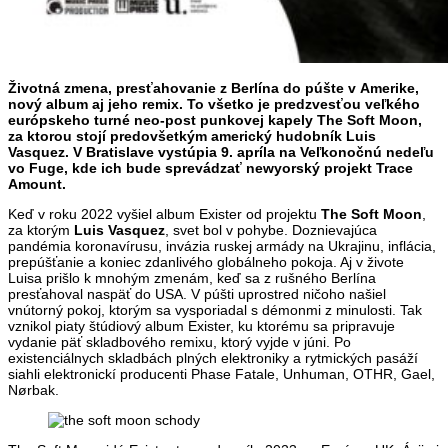
Životná zmena, presťahovanie z Berlína do púšte v Amerike,
nový album aj jeho remix. To všetko je predzvesťou veľkého
európskeho turné neo-post punkovej kapely The Soft Moon,
za ktorou stojí predovšetkým americký hudobník Luis
Vasquez. V Bratislave vystúpia 9. apríla na Veľkonočnú nedeľu
vo Fuge, kde ich bude sprevádzať newyorský projekt Trace
Amount.
Keď v roku 2022 vyšiel album Exister od projektu
The Soft Moon
,
za ktorým
Luis Vasquez
, svet bol v pohybe. Doznievajúca
pandémia koronavírusu, invázia ruskej armády na Ukrajinu, inflácia,
prepúšťanie a koniec zdanlivého globálneho pokoja. Aj v živote
Luisa prišlo k mnohým zmenám, keď sa z rušného Berlína
presťahoval naspäť do USA. V púšti uprostred ničoho našiel
vnútorný pokoj, ktorým sa vysporiadal s démonmi z minulosti. Tak
vznikol piaty štúdiový album Exister, ku ktorému sa pripravuje
vydanie päť skladbového remixu, ktorý vyjde v júni. Po
existenciálnych skladbách plných elektroniky a rytmických pasáží
siahli elektronickí producenti Phase Fatale, Unhuman, OTHR, Gael,
Nørbak.