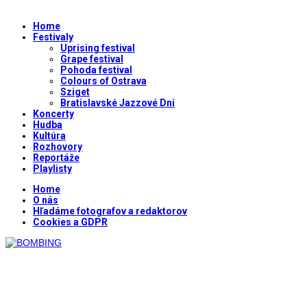
Home
Festivaly
Uprising festival
Grape festival
Pohoda festival
Colours of Ostrava
Sziget
Bratislavské Jazzové Dni
Koncerty
Hudba
Kultúra
Rozhovory
Reportáže
Playlisty
Home
O nás
Hľadáme fotografov a redaktorov
Cookies a GDPR