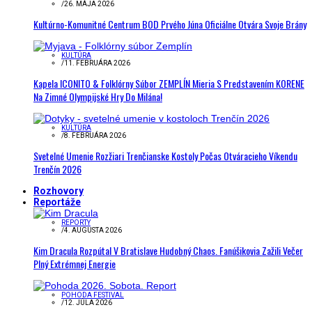
/
26. MÁJA 2026
Kultúrno-Komunitné Centrum BOD Prvého Júna Oficiálne Otvára Svoje Brány
KULTÚRA
/
11. FEBRUÁRA 2026
Kapela ICONITO & Folklórny Súbor ZEMPLÍN Mieria S Predstavením KORENE
Na Zimné Olympijské Hry Do Milána!
KULTÚRA
/
8. FEBRUÁRA 2026
Svetelné Umenie Rozžiari Trenčianske Kostoly Počas Otváracieho Víkendu
Trenčín 2026
Rozhovory
Reportáže
REPORTY
/
4. AUGUSTA 2026
Kim Dracula Rozpútal V Bratislave Hudobný Chaos. Fanúšikovia Zažili Večer
Plný Extrémnej Energie
POHODA FESTIVAL
/
12. JÚLA 2026