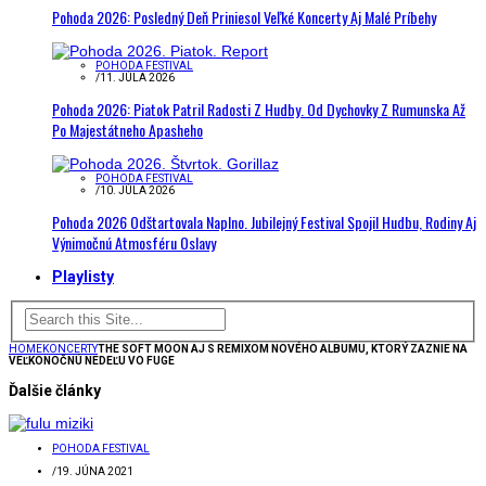
Pohoda 2026: Posledný Deň Priniesol Veľké Koncerty Aj Malé Príbehy
POHODA FESTIVAL
/
11. JÚLA 2026
Pohoda 2026: Piatok Patril Radosti Z Hudby. Od Dychovky Z Rumunska Až
Po Majestátneho Apasheho
POHODA FESTIVAL
/
10. JÚLA 2026
Pohoda 2026 Odštartovala Naplno. Jubilejný Festival Spojil Hudbu, Rodiny Aj
Výnimočnú Atmosféru Oslavy
Playlisty
HOME
KONCERTY
THE SOFT MOON AJ S REMIXOM NOVÉHO ALBUMU, KTORÝ ZAZNIE NA
VEĽKONOČNÚ NEDEĽU VO FUGE
Ďalšie články
POHODA FESTIVAL
/
19. JÚNA 2021