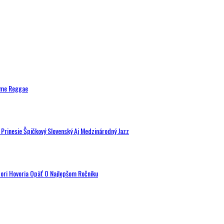
ytme Reggae
a Prinesie Špičkový Slovenský Aj Medzinárodný Jazz
tori Hovoria Opäť O Najlepšom Ročníku