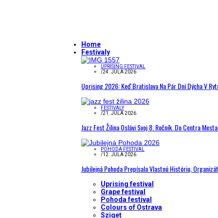
Home
Festivaly
UPRISING FESTIVAL
/
24. JÚLA 2026
Uprising 2026: Keď Bratislava Na Pár Dní Dýcha V R
FESTIVALY
/
21. JÚLA 2026
Jazz Fest Žilina Oslávi Svoj 8. Ročník. Do Centra Mest
POHODA FESTIVAL
/
12. JÚLA 2026
Jubilejná Pohoda Prepísala Vlastnú Históriu, Organizá
Uprising festival
Grape festival
Pohoda festival
Colours of Ostrava
Sziget