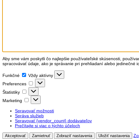
Aby sme vám poskytli čo najlepšie používateľské skúsenosti, používa
spracovávať údaje, ako je správanie pri prehliadaní alebo jedinečné i
Funkčné
Funkčné
Vždy aktívny
Preferences
Preferences
Štatistiky
Štatistiky
Marketing
Marketing
Spravovať možnosti
Správa služieb
Spravovať {vendor_count} dodávateľov
Prečítajte si viac o týchto účeloch
Zo
Akceptovať
Zamietnuť
Zobraziť nastavenia
Uložiť nastavenia