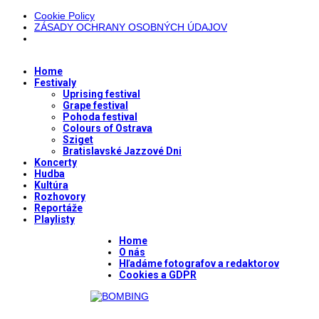
Cookie Policy
ZÁSADY OCHRANY OSOBNÝCH ÚDAJOV
Home
Festivaly
Uprising festival
Grape festival
Pohoda festival
Colours of Ostrava
Sziget
Bratislavské Jazzové Dni
Koncerty
Hudba
Kultúra
Rozhovory
Reportáže
Playlisty
Home
O nás
Hľadáme fotografov a redaktorov
Cookies a GDPR