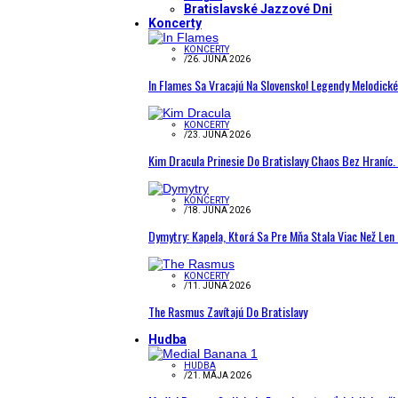
Bratislavské Jazzové Dni
Koncerty
KONCERTY
/
26. JÚNA 2026
In Flames Sa Vracajú Na Slovensko! Legendy Melodick
KONCERTY
/
23. JÚNA 2026
Kim Dracula Prinesie Do Bratislavy Chaos Bez Hraníc. 
KONCERTY
/
18. JÚNA 2026
Dymytry: Kapela, Ktorá Sa Pre Mňa Stala Viac Než Le
KONCERTY
/
11. JÚNA 2026
The Rasmus Zavítajú Do Bratislavy
Hudba
HUDBA
/
21. MÁJA 2026