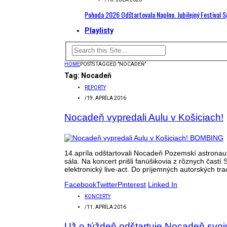
Pohoda 2026 Odštartovala Naplno. Jubilejný Festival 
Playlisty
HOME
POSTS TAGGED "NOCADEŇ"
Tag:
Nocadeň
REPORTY
/
19. APRÍLA 2016
Nocadeň vypredali Aulu v Košiciach!
14.apríla odštartovali Nocadeň Pozemskí astronau
sála. Na koncert prišli fanúšikovia z rôznych čast
elektronický live-act. Do príjemných autorských trac
Facebook
Twitter
Pinterest
Linked In
KONCERTY
/
11. APRÍLA 2016
Už o týždeň odštartuje Nocadeň svoj