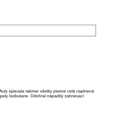
Auly spievala takmer všetky piesne celá naplnená
apely Isobutane. Odohral nápaditý zahrievací