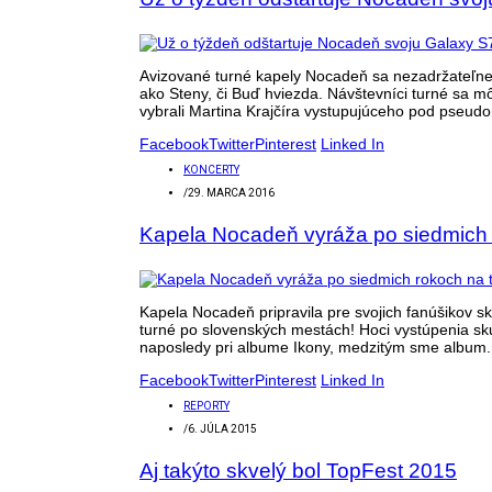
Avizované turné kapely Nocadeň sa nezadržateľne 
ako Steny, či Buď hviezda. Návštevníci turné sa 
vybrali Martina Krajčíra vystupujúceho pod pseud
Facebook
Twitter
Pinterest
Linked In
KONCERTY
/
29. MARCA 2016
Kapela Nocadeň vyráža po siedmich 
Kapela Nocadeň pripravila pre svojich fanúšikov 
turné po slovenských mestách! Hoci vystúpenia sk
naposledy pri albume Ikony, medzitým sme album.
Facebook
Twitter
Pinterest
Linked In
REPORTY
/
6. JÚLA 2015
Aj takýto skvelý bol TopFest 2015