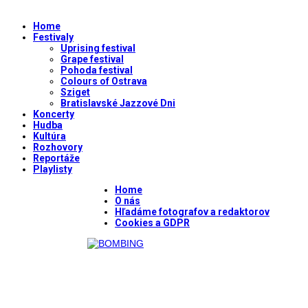
Home
Festivaly
Uprising festival
Grape festival
Pohoda festival
Colours of Ostrava
Sziget
Bratislavské Jazzové Dni
Koncerty
Hudba
Kultúra
Rozhovory
Reportáže
Playlisty
Home
O nás
Hľadáme fotografov a redaktorov
Cookies a GDPR