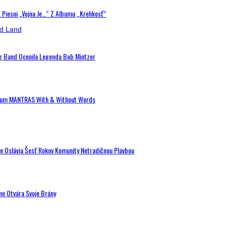
K Piesni „Vojna Je…“ Z Albumu „Krehkosť“
ig Band Ocenila Legenda Bob Mintzer
 Album MANTRAS With & Without Words
de Oslávia Šesť Rokov Komunity Netradičnou Plavbou
ne Otvára Svoje Brány