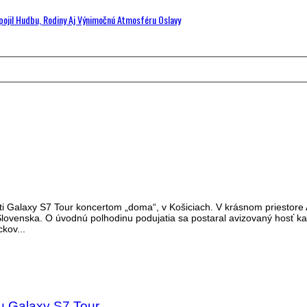
Spojil Hudbu, Rodiny Aj Výnimočnú Atmosféru Oslavy
ti Galaxy S7 Tour koncertom „doma“, v Košiciach. V krásnom priestore 
í Slovenska. O úvodnú polhodinu podujatia sa postaral avizovaný hosť k
kov...
u Galaxy S7 Tour