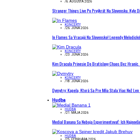
/
6. AUGUSTA 2026
Stranger Things Live Po Prvýkrát Na Slovensku. Kyle D
KONCERTY
/
26. JÚNA 2026
In Flames Sa Vracajú Na Slovensko! Legendy Melodick
KONCERTY
/
23. JÚNA 2026
Kim Dracula Prinesie Do Bratislavy Chaos Bez Hraníc. 
KONCERTY
/
18. JÚNA 2026
Dymytry: Kapela, Ktorá Sa Pre Mňa Stala Viac Než Le
Hudba
HUDBA
/
21. MÁJA 2026
Medial Banana Sa Neboja Experimentovať: Ich Najnovši
HUDBA
/
25. FEBRUÁRA 2026