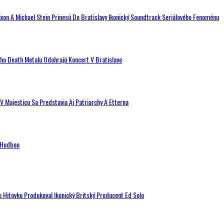
ixon A Michael Stein Prinesú Do Bratislavy Ikonický Soundtrack Seriálového Fenoménu
ého Death Metalu Odohrajú Koncert V Bratislave
V Majesticu Sa Predstavia Aj Patriarchy A Etterna
n Hudbou
u Hitovku Produkoval Ikonický Britský Producent Ed Solo