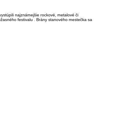
vystúpili najznámejšie rockové, metalové či
úžasného festivalu . Brány stanového mestečka sa