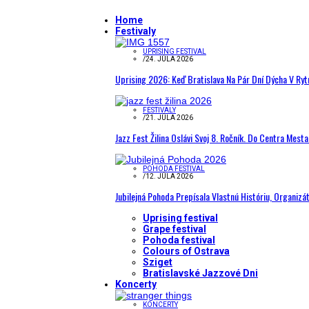
Home
Festivaly
UPRISING FESTIVAL
/
24. JÚLA 2026
Uprising 2026: Keď Bratislava Na Pár Dní Dýcha V R
FESTIVALY
/
21. JÚLA 2026
Jazz Fest Žilina Oslávi Svoj 8. Ročník. Do Centra Mest
POHODA FESTIVAL
/
12. JÚLA 2026
Jubilejná Pohoda Prepísala Vlastnú Históriu, Organizá
Uprising festival
Grape festival
Pohoda festival
Colours of Ostrava
Sziget
Bratislavské Jazzové Dni
Koncerty
KONCERTY