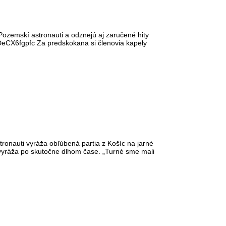
ozemskí astronauti a odznejú aj zaručené hity
sDeCX6fgpfc Za predskokana si členovia kapely
onauti vyráža obľúbená partia z Košíc na jarné
 vyráža po skutočne dlhom čase. „Turné sme mali