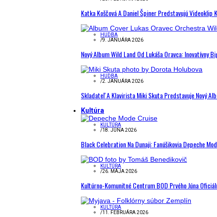
Katka Koščová A Daniel Špiner Predstavujú Videoklip 
HUDBA
/
9. JANUÁRA 2026
Nový Album Wild Land Od Lukáša Oravca: Inovatívny B
HUDBA
/
2. JANUÁRA 2026
Skladateľ A Klavirista Miki Skuta Predstavuje Nový
Kultúra
KULTÚRA
/
18. JÚNA 2026
Black Celebration Na Dunaji: Fanúšikovia Depeche Mo
KULTÚRA
/
26. MÁJA 2026
Kultúrno-Komunitné Centrum BOD Prvého Júna Oficiál
KULTÚRA
/
11. FEBRUÁRA 2026