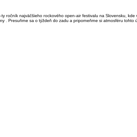
-ty ročník najväčšieho rockového open-air festivalu na Slovensku, kde 
ény . Presuňme sa o týždeň do zadu a pripomeňme si atmosféru tohto 