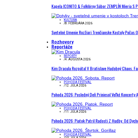
Kapela ICONITO & Folklórny Súbor ZEMPLÍN Mieria S 
KULTÚRA
/
8. FEBRUÁRA 2026
Svetelné Umenie Rozžiari Trenčianske Kostoly Počas 
Rozhovory
Reportáže
REPORTY
/
4. AUGUSTA 2026
Kim Dracula Rozpútal V Bratislave Hudobný Chaos. Fanú
POHODA FESTIVAL
/
12. JÚLA 2026
Pohoda 2026: Posledný Deň Priniesol Veľké Koncerty A
POHODA FESTIVAL
/
11. JÚLA 2026
Pohoda 2026: Piatok Patril Radosti Z Hudby. Od Dyc
POHODA FESTIVAL
/
10. JÚLA 2026