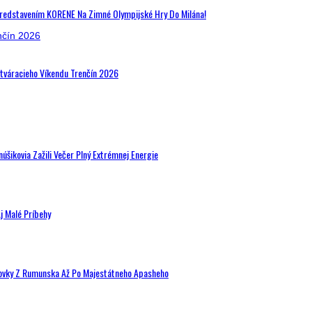
Predstavením KORENE Na Zimné Olympijské Hry Do Milána!
Otváracieho Víkendu Trenčín 2026
šikovia Zažili Večer Plný Extrémnej Energie
j Malé Príbehy
hovky Z Rumunska Až Po Majestátneho Apasheho