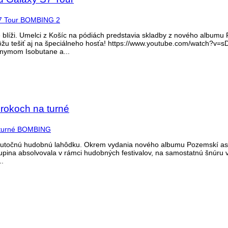
blíži. Umelci z Košíc na pódiách predstavia skladby z nového albumu P
môžu tešiť aj na špeciálneho hosťa! https://www.youtube.com/watch?v=
onymom Isobutane a...
rokoch na turné
skutočnú hudobnú lahôdku. Okrem vydania nového albumu Pozemskí astr
upina absolvovala v rámci hudobných festivalov, na samostatnú šnúru
..