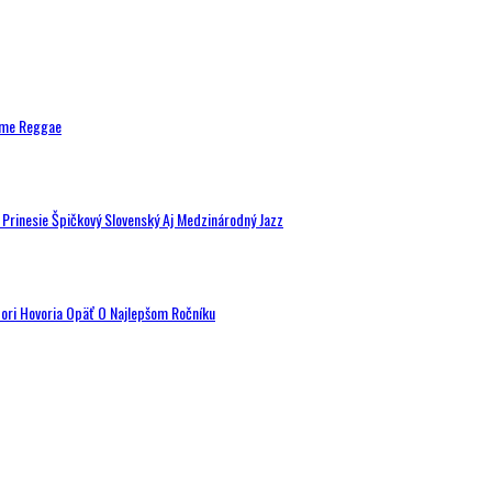
ytme Reggae
a Prinesie Špičkový Slovenský Aj Medzinárodný Jazz
tori Hovoria Opäť O Najlepšom Ročníku