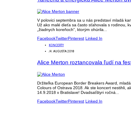
V polovici septembra sa u nás predstaví mladá ka
Už ako malé dieťa sa často sťahovala s rodinou, kv
„žiadnych koreňoch“, ktorým ohúrila...
Facebook
Twitter
Pinterest
Linked In
KONCERTY
/
4. AUGUSTA 2018
Alice Merton roztancovala ľudí na fest
Držiteľka European Border Breakers Award, mladá s
Colours of Ostrava 2018. Ak ste koncert nestihli,
14.9.2018 v Bratislave! Dvadsaťštyri ročná...
Facebook
Twitter
Pinterest
Linked In