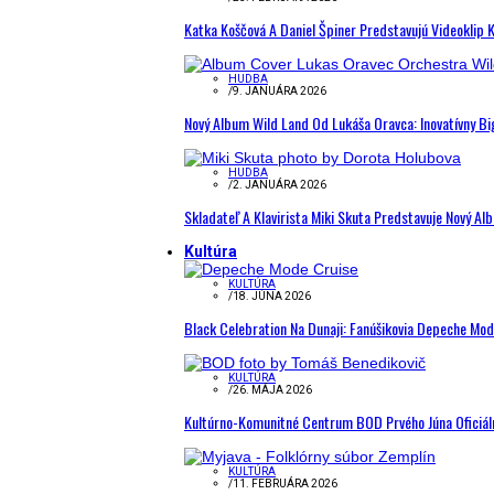
Katka Koščová A Daniel Špiner Predstavujú Videoklip 
HUDBA
/
9. JANUÁRA 2026
Nový Album Wild Land Od Lukáša Oravca: Inovatívny B
HUDBA
/
2. JANUÁRA 2026
Skladateľ A Klavirista Miki Skuta Predstavuje Nový
Kultúra
KULTÚRA
/
18. JÚNA 2026
Black Celebration Na Dunaji: Fanúšikovia Depeche Mo
KULTÚRA
/
26. MÁJA 2026
Kultúrno-Komunitné Centrum BOD Prvého Júna Oficiál
KULTÚRA
/
11. FEBRUÁRA 2026