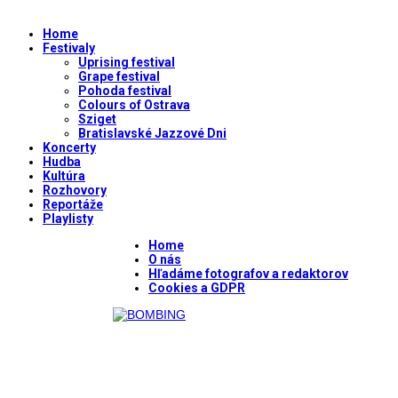
Home
Festivaly
Uprising festival
Grape festival
Pohoda festival
Colours of Ostrava
Sziget
Bratislavské Jazzové Dni
Koncerty
Hudba
Kultúra
Rozhovory
Reportáže
Playlisty
Home
O nás
Hľadáme fotografov a redaktorov
Cookies a GDPR