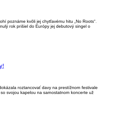
hí poznáme kvôli jej chytľavému hitu „No Roots“.
lý rok prišiel do Európy jej debutový singel o
y!
dokázala roztancovať davy na prestížnom festivale
 sa so svojou kapelou na samostatnom koncerte už