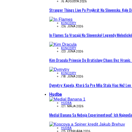
/
6. AUGUSTA 2026
Stranger Things Live Po Prvýkrát Na Slovensku. Kyle D
KONCERTY
/
26. JÚNA 2026
In Flames Sa Vracajú Na Slovensko! Legendy Melodick
KONCERTY
/
23. JÚNA 2026
Kim Dracula Prinesie Do Bratislavy Chaos Bez Hraníc. 
KONCERTY
/
18. JÚNA 2026
Dymytry: Kapela, Ktorá Sa Pre Mňa Stala Viac Než Le
Hudba
HUDBA
/
21. MÁJA 2026
Medial Banana Sa Neboja Experimentovať: Ich Najnovši
HUDBA
/
25. FEBRUÁRA 2026