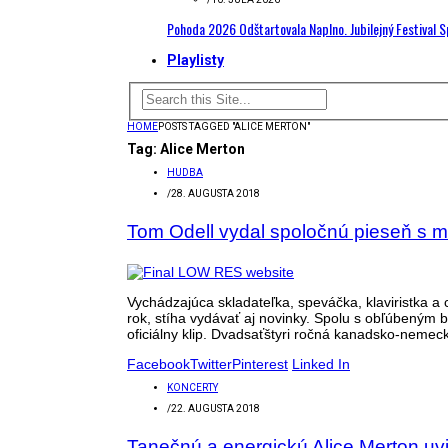
Pohoda 2026 Odštartovala Naplno. Jubilejný Festival 
Playlisty
HOME
POSTS TAGGED "ALICE MERTON"
Tag:
Alice Merton
HUDBA
/
28. AUGUSTA 2018
Tom Odell vydal spoločnú pieseň s mla
Vychádzajúca skladateľka, speváčka, klaviristka 
rok, stíha vydávať aj novinky. Spolu s obľúbeným 
oficiálny klip. Dvadsaťštyri ročná kanadsko-nemec
Facebook
Twitter
Pinterest
Linked In
KONCERTY
/
22. AUGUSTA 2018
Tanečnú a energickú Alice Merton uvi