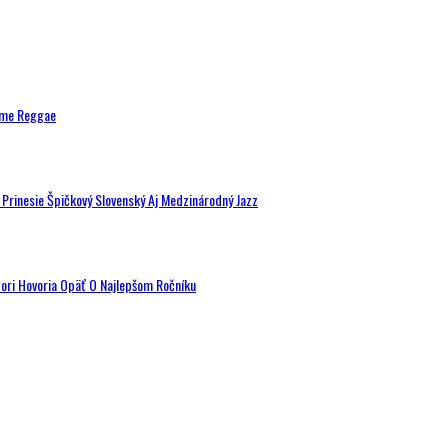
ytme Reggae
a Prinesie Špičkový Slovenský Aj Medzinárodný Jazz
tori Hovoria Opäť O Najlepšom Ročníku