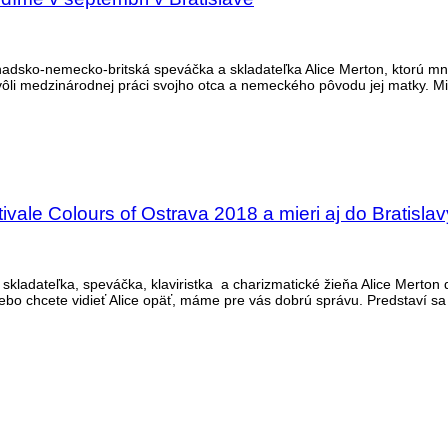
nadsko-nemecko-britská speváčka a skladateľka Alice Merton, ktorú mno
ôli medzinárodnej práci svojho otca a nemeckého pôvodu jej matky. Minu
ivale Colours of Ostrava 2018 a mieri aj do Bratislav
kladateľka, speváčka, klaviristka a charizmatické žieňa Alice Merton 
 alebo chcete vidieť Alice opäť, máme pre vás dobrú správu. Predstaví