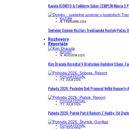
Kapela ICONITO & Folklórny Súbor ZEMPLÍN Mieria S 
KULTÚRA
/
8. FEBRUÁRA 2026
Svetelné Umenie Rozžiari Trenčianske Kostoly Počas 
Rozhovory
Reportáže
REPORTY
/
4. AUGUSTA 2026
Kim Dracula Rozpútal V Bratislave Hudobný Chaos. Fanú
POHODA FESTIVAL
/
12. JÚLA 2026
Pohoda 2026: Posledný Deň Priniesol Veľké Koncerty A
POHODA FESTIVAL
/
11. JÚLA 2026
Pohoda 2026: Piatok Patril Radosti Z Hudby. Od Dyc
POHODA FESTIVAL
/
10. JÚLA 2026