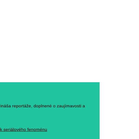
rináša reportáže, doplnené o zaujímavosti a
ack seriálového fenoménu