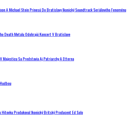
ixon A Michael Stein Prinesú Do Bratislavy Ikonický Soundtrack Seriálového Fenoménu
ého Death Metalu Odohrajú Koncert V Bratislave
V Majesticu Sa Predstavia Aj Patriarchy A Etterna
n Hudbou
u Hitovku Produkoval Ikonický Britský Producent Ed Solo