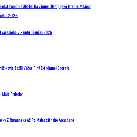
Predstavením KORENE Na Zimné Olympijské Hry Do Milána!
Otváracieho Víkendu Trenčín 2026
šikovia Zažili Večer Plný Extrémnej Energie
j Malé Príbehy
hovky Z Rumunska Až Po Majestátneho Apasheho