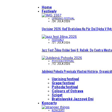
Home
Festivaly
UPRISING FESTIVAL
/
24. JÚLA 2026
Uprising 2026: Keď Bratislava Na Pár Dní Dýcha V R
FESTIVALY
/
21. JÚLA 2026
Jazz Fest Žilina Oslávi Svoj 8. Ročník. Do Centra Mest
POHODA FESTIVAL
/
12. JÚLA 2026
Jubilejná Pohoda Prepísala Vlastnú Históriu, Organizá
Uprising festival
Grape festival
Pohoda festival
Colours of Ostrava
Sziget
Bratislavské Jazzové Dni
Koncerty
KONCERTY