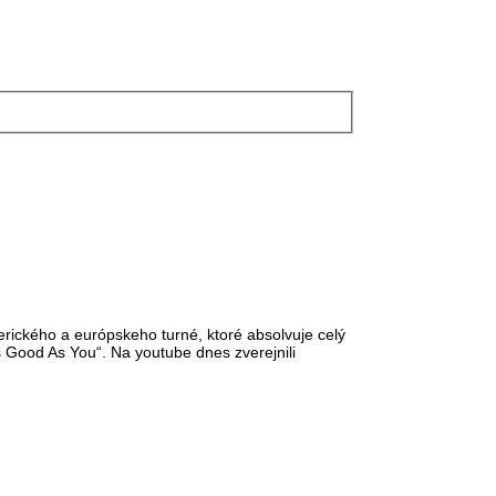
rického a európskeho turné, ktoré absolvuje celý
s Good As You“. Na youtube dnes zverejnili