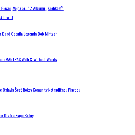
K Piesni „Vojna Je…“ Z Albumu „Krehkosť“
ig Band Ocenila Legenda Bob Mintzer
 Album MANTRAS With & Without Words
de Oslávia Šesť Rokov Komunity Netradičnou Plavbou
ne Otvára Svoje Brány