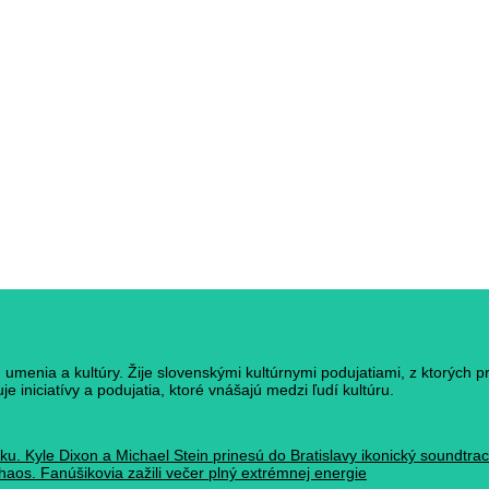
umenia a kultúry. Žije slovenskými kultúrnymi podujatiami, z ktorých p
e iniciatívy a podujatia, ktoré vnášajú medzi ľudí kultúru.
ku. Kyle Dixon a Michael Stein prinesú do Bratislavy ikonický soundtr
haos. Fanúšikovia zažili večer plný extrémnej energie