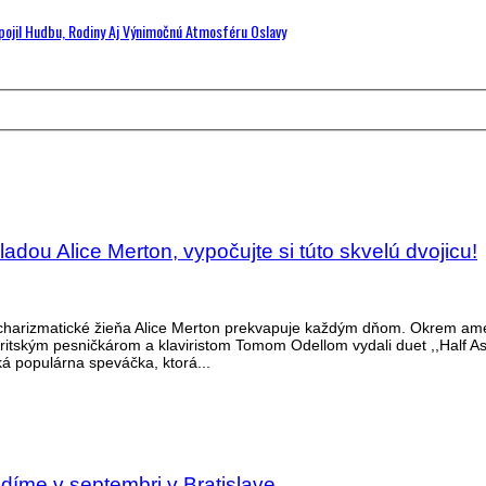
Spojil Hudbu, Rodiny Aj Výnimočnú Atmosféru Oslavy
dou Alice Merton, vypočujte si túto skvelú dvojicu!
a charizmatické žieňa Alice Merton prekvapuje každým dňom. Okrem ame
britským pesničkárom a klaviristom Tomom Odellom vydali duet ,,Half A
ká populárna speváčka, ktorá...
díme v septembri v Bratislave