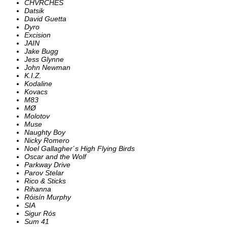
CHVRCHES
Datsik
David Guetta
Dyro
Excision
JAIN
Jake Bugg
Jess Glynne
John Newman
K.I.Z.
Kodaline
Kovacs
M83
MØ
Molotov
Muse
Naughty Boy
Nicky Romero
Noel Gallagher´s High Flying Birds
Oscar and the Wolf
Parkway Drive
Parov Stelar
Rico & Sticks
Rihanna
Róisín Murphy
SIA
Sigur Rós
Sum 41