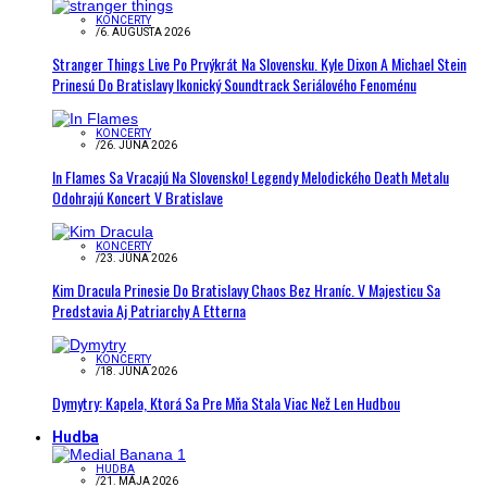
KONCERTY
/
6. AUGUSTA 2026
Stranger Things Live Po Prvýkrát Na Slovensku. Kyle Dixon A Michael Stein
Prinesú Do Bratislavy Ikonický Soundtrack Seriálového Fenoménu
KONCERTY
/
26. JÚNA 2026
In Flames Sa Vracajú Na Slovensko! Legendy Melodického Death Metalu
Odohrajú Koncert V Bratislave
KONCERTY
/
23. JÚNA 2026
Kim Dracula Prinesie Do Bratislavy Chaos Bez Hraníc. V Majesticu Sa
Predstavia Aj Patriarchy A Etterna
KONCERTY
/
18. JÚNA 2026
Dymytry: Kapela, Ktorá Sa Pre Mňa Stala Viac Než Len Hudbou
Hudba
HUDBA
/
21. MÁJA 2026