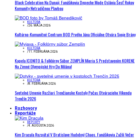
Black Celebration Na Dunaji: Fanúšikovia Depeche Mode Oslávia Šesť Rokov
Komunity Netradičnou Plavbou
KULTÚRA
/
26. MÁJA 2026
Kultúrno-Komunitné Centrum BOD Prvého Júna Oficiálne Otvára Svoje Brány
KULTÚRA
/
11. FEBRUÁRA 2026
Kapela ICONITO & Folklórny Súbor ZEMPLÍN Mieria S Predstavením KORENE
Na Zimné Olympijské Hry Do Milána!
KULTÚRA
/
8. FEBRUÁRA 2026
Svetelné Umenie Rozžiari Trenčianske Kostoly Počas Otváracieho Víkendu
Trenčín 2026
Rozhovory
Reportáže
REPORTY
/
4. AUGUSTA 2026
Kim Dracula Rozpútal V Bratislave Hudobný Chaos. Fanúšikovia Zažili Večer