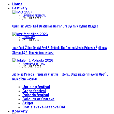
Home
Festivaly
UPRISING FESTIVAL
/
24. JÚLA 2026
Uprising 2026: Keď Bratislava Na Pár Dní Dýcha V Rytme Reggae
FESTIVALY
/
21. JÚLA 2026
Jazz Fest Žilina Oslávi Svoj 8. Ročník. Do Centra Mesta Prinesie Špičkový
Slovenský Aj Medzinárodný Jazz
POHODA FESTIVAL
/
12. JÚLA 2026
Jubilejná Pohoda Prepísala Vlastnú Históriu, Organizátori Hovoria Opäť O
Najlepšom Ročníku
Uprising festival
Grape festival
Pohoda festival
Colours of Ostrava
Sziget
Bratislavské Jazzové Dni
Koncerty