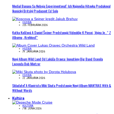
Medial Banana Sa Neboja Experimentovať: Ich Najnovšiu Hitovku Produkoval
Ikonický Britský Producent Ed Solo
HUDBA
/
25. FEBRUÁRA 2026
Katka Koščová A Daniel Špiner Predstavujú Videoklip K Piesni „Vojna Je…“ Z
Albumu „Krehkosť“
HUDBA
/
9. JANUÁRA 2026
Nový Album Wild Land Od Lukáša Oravca: Inovatívny Big Band Ocenila
Legenda Bob Mintzer
HUDBA
/
2. JANUÁRA 2026
Skladateľ A Klavirista Miki Skuta Predstavuje Nový Album MANTRAS With &
Without Words
Kultúra
KULTÚRA
/
18. JÚNA 2026