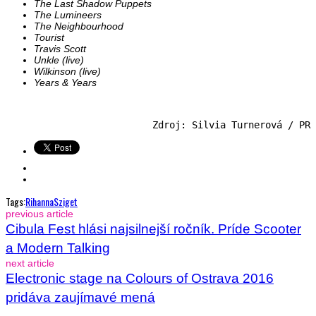
The Last Shadow Puppets
The Lumineers
The Neighbourhood
Tourist
Travis Scott
Unkle (live)
Wilkinson (live)
Years & Years
Zdroj: Silvia Turnerová / PR
Tags:
Rihanna
Sziget
previous article
Cibula Fest hlási najsilnejší ročník. Príde Scooter
a Modern Talking
next article
Electronic stage na Colours of Ostrava 2016
pridáva zaujímavé mená