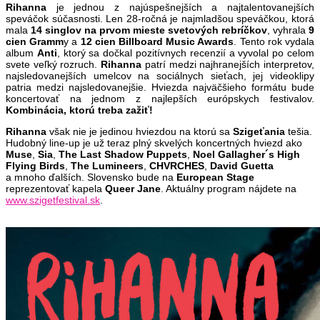
Rihanna
je jednou z najúspešnejších a najtalentovanejších
speváčok súčasnosti. Len 28-ročná je najmladšou speváčkou, ktorá
mala
14 singlov na prvom mieste svetových rebríčkov
, vyhrala
9
cien Gramm
y a
12 cien Billboard Music Awards
. Tento rok vydala
album
Anti
, ktorý sa dočkal pozitívnych recenzií a vyvolal po celom
svete veľký rozruch.
Rihanna
patrí medzi najhranejších interpretov,
najsledovanejších umelcov na sociálnych sieťach, jej videoklipy
patria medzi najsledovanejšie. Hviezda najväčšieho formátu bude
koncertovať na jednom z najlepších európskych festivalov.
Kombinácia, ktorú treba zažiť!
Rihanna
však nie je jedinou hviezdou na ktorú sa
Szigeťania
tešia.
Hudobný line-up je už teraz plný skvelých koncertných hviezd ako
Muse
,
Sia
,
The Last Shadow Puppets
,
Noel Gallagher´s High
Flying Birds
,
The Lumineers
,
CHVRCHES
,
David
Guetta
a mnoho ďalších. Slovensko bude na
European
Stage
reprezentovať kapela
Queer
Jane
. Aktuálny program nájdete na
www.szigetfestival.sk
.