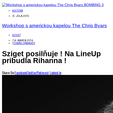
KULTÚRA
/
5. JÚLA 2015
Workshop s americkou kapelou The Chris Byars
SZIGET
/
16. MARCA 2016
/
TOMÁŠ ORMANDY
Sziget posilňuje ! Na LineUp
pribudla Rihanna !
Share On:
Facebook
Twitter
Pinterest
Linked In