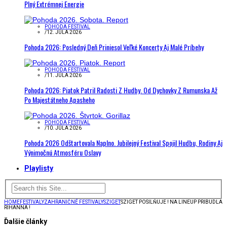
Plný Extrémnej Energie
POHODA FESTIVAL
/
12. JÚLA 2026
Pohoda 2026: Posledný Deň Priniesol Veľké Koncerty Aj Malé Príbehy
POHODA FESTIVAL
/
11. JÚLA 2026
Pohoda 2026: Piatok Patril Radosti Z Hudby. Od Dychovky Z Rumunska Až
Po Majestátneho Apasheho
POHODA FESTIVAL
/
10. JÚLA 2026
Pohoda 2026 Odštartovala Naplno. Jubilejný Festival Spojil Hudbu, Rodiny Aj
Výnimočnú Atmosféru Oslavy
Playlisty
HOME
FESTIVALY
ZAHRANIČNÉ FESTIVALY
SZIGET
SZIGET POSILŇUJE ! NA LINEUP PRIBUDLA
RIHANNA !
Ďalšie články