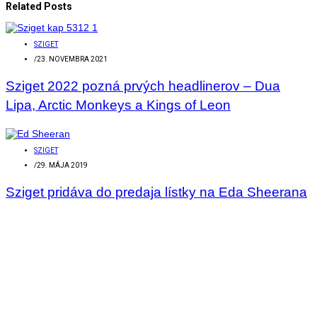
Related Posts
SZIGET
/
23. NOVEMBRA 2021
Sziget 2022 pozná prvých headlinerov – Dua
Lipa, Arctic Monkeys a Kings of Leon
SZIGET
/
29. MÁJA 2019
Sziget pridáva do predaja lístky na Eda Sheerana