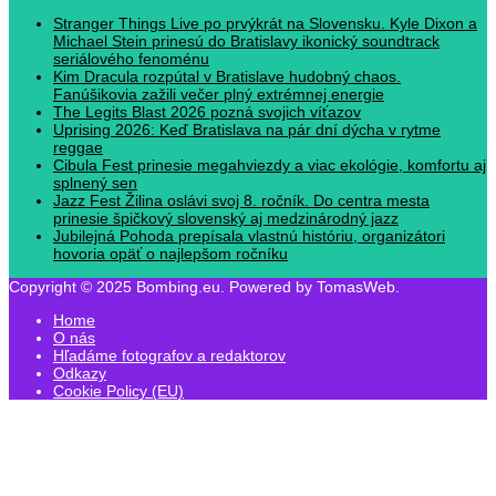
Stranger Things Live po prvýkrát na Slovensku. Kyle Dixon a
Michael Stein prinesú do Bratislavy ikonický soundtrack
seriálového fenoménu
Kim Dracula rozpútal v Bratislave hudobný chaos.
Fanúšikovia zažili večer plný extrémnej energie
The Legits Blast 2026 pozná svojich víťazov
Uprising 2026: Keď Bratislava na pár dní dýcha v rytme
reggae
Cibula Fest prinesie megahviezdy a viac ekológie, komfortu aj
splnený sen
Jazz Fest Žilina oslávi svoj 8. ročník. Do centra mesta
prinesie špičkový slovenský aj medzinárodný jazz
Jubilejná Pohoda prepísala vlastnú históriu, organizátori
hovoria opäť o najlepšom ročníku
Copyright © 2025 Bombing.eu. Powered by TomasWeb.
Home
O nás
Hľadáme fotografov a redaktorov
Odkazy
Cookie Policy (EU)