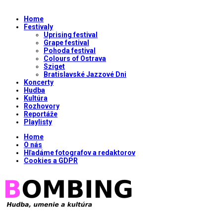
Home
Festivaly
Uprising festival
Grape festival
Pohoda festival
Colours of Ostrava
Sziget
Bratislavské Jazzové Dni
Koncerty
Hudba
Kultúra
Rozhovory
Reportáže
Playlisty
Home
O nás
Hľadáme fotografov a redaktorov
Cookies a GDPR