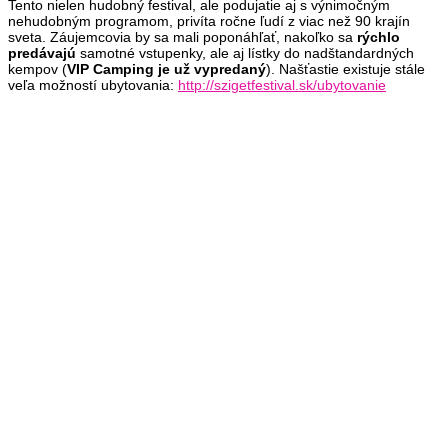
Tento nielen hudobný festival, ale podujatie aj s výnimočným
nehudobným programom, privíta ročne ľudí z viac než 90 krajín
sveta. Záujemcovia by sa mali poponáhľať, nakoľko sa
rýchlo
predávajú
samotné vstupenky, ale aj lístky do nadštandardných
kempov (
VIP Camping je už vypredaný
). Našťastie existuje stále
veľa možností ubytovania:
http://szigetfestival.sk/ubytovanie