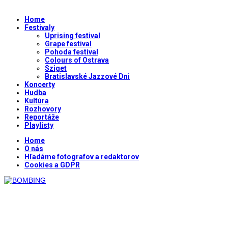
Home
Festivaly
Uprising festival
Grape festival
Pohoda festival
Colours of Ostrava
Sziget
Bratislavské Jazzové Dni
Koncerty
Hudba
Kultúra
Rozhovory
Reportáže
Playlisty
Home
O nás
Hľadáme fotografov a redaktorov
Cookies a GDPR