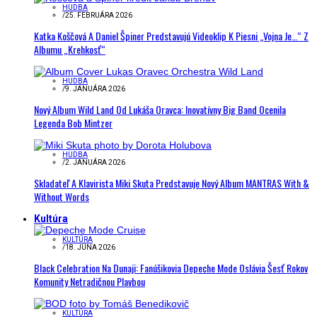
HUDBA
/
25. FEBRUÁRA 2026
Katka Koščová A Daniel Špiner Predstavujú Videoklip K Piesni „Vojna Je…“ Z
Albumu „Krehkosť“
HUDBA
/
9. JANUÁRA 2026
Nový Album Wild Land Od Lukáša Oravca: Inovatívny Big Band Ocenila
Legenda Bob Mintzer
HUDBA
/
2. JANUÁRA 2026
Skladateľ A Klavirista Miki Skuta Predstavuje Nový Album MANTRAS With &
Without Words
Kultúra
KULTÚRA
/
18. JÚNA 2026
Black Celebration Na Dunaji: Fanúšikovia Depeche Mode Oslávia Šesť Rokov
Komunity Netradičnou Plavbou
KULTÚRA