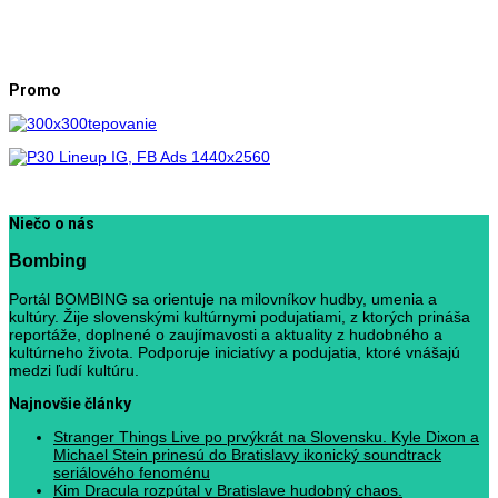
Promo
Niečo o nás
Bombing
Portál BOMBING sa orientuje na milovníkov hudby, umenia a
kultúry. Žije slovenskými kultúrnymi podujatiami, z ktorých prináša
reportáže, doplnené o zaujímavosti a aktuality z hudobného a
kultúrneho života. Podporuje iniciatívy a podujatia, ktoré vnášajú
medzi ľudí kultúru.
Najnovšie články
Stranger Things Live po prvýkrát na Slovensku. Kyle Dixon a
Michael Stein prinesú do Bratislavy ikonický soundtrack
seriálového fenoménu
Kim Dracula rozpútal v Bratislave hudobný chaos.