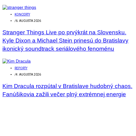
KONCERTY
/
6. AUGUSTA 2026
Stranger Things Live po prvýkrát na Slovensku.
Kyle Dixon a Michael Stein prinesú do Bratislavy
ikonický soundtrack seriálového fenoménu
REPORTY
/
4. AUGUSTA 2026
Kim Dracula rozpútal v Bratislave hudobný chaos.
Fanúšikovia zažili večer plný extrémnej energie