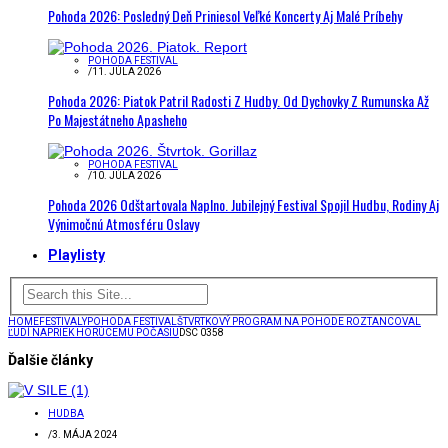
Pohoda 2026: Posledný Deň Priniesol Veľké Koncerty Aj Malé Príbehy
POHODA FESTIVAL
/
11. JÚLA 2026
Pohoda 2026: Piatok Patril Radosti Z Hudby. Od Dychovky Z Rumunska Až
Po Majestátneho Apasheho
POHODA FESTIVAL
/
10. JÚLA 2026
Pohoda 2026 Odštartovala Naplno. Jubilejný Festival Spojil Hudbu, Rodiny Aj
Výnimočnú Atmosféru Oslavy
Playlisty
HOME
FESTIVALY
POHODA FESTIVAL
ŠTVRTKOVÝ PROGRAM NA POHODE ROZTANCOVAL
ĽUDÍ NAPRIEK HORÚCEMU POČASIU
DSC 0358
Ďalšie články
HUDBA
/
3. MÁJA 2024