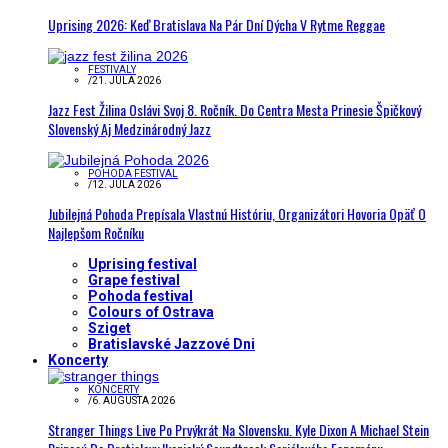
Uprising 2026: Keď Bratislava Na Pár Dní Dýcha V Rytme Reggae
FESTIVALY
/
21. JÚLA 2026
Jazz Fest Žilina Oslávi Svoj 8. Ročník. Do Centra Mesta Prinesie Špičkový
Slovenský Aj Medzinárodný Jazz
POHODA FESTIVAL
/
12. JÚLA 2026
Jubilejná Pohoda Prepísala Vlastnú Históriu, Organizátori Hovoria Opäť O
Najlepšom Ročníku
Uprising festival
Grape festival
Pohoda festival
Colours of Ostrava
Sziget
Bratislavské Jazzové Dni
Koncerty
KONCERTY
/
6. AUGUSTA 2026
Stranger Things Live Po Prvýkrát Na Slovensku. Kyle Dixon A Michael Stein