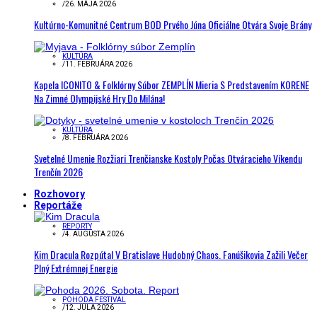
/
26. MÁJA 2026
Kultúrno-Komunitné Centrum BOD Prvého Júna Oficiálne Otvára Svoje Brány
KULTÚRA
/
11. FEBRUÁRA 2026
Kapela ICONITO & Folklórny Súbor ZEMPLÍN Mieria S Predstavením KORENE
Na Zimné Olympijské Hry Do Milána!
KULTÚRA
/
8. FEBRUÁRA 2026
Svetelné Umenie Rozžiari Trenčianske Kostoly Počas Otváracieho Víkendu
Trenčín 2026
Rozhovory
Reportáže
REPORTY
/
4. AUGUSTA 2026
Kim Dracula Rozpútal V Bratislave Hudobný Chaos. Fanúšikovia Zažili Večer
Plný Extrémnej Energie
POHODA FESTIVAL
/
12. JÚLA 2026