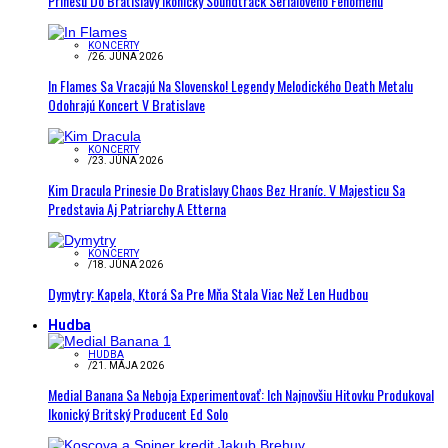
Prinesú Do Bratislavy Ikonický Soundtrack Seriálového Fenoménu
KONCERTY
/
26. JÚNA 2026
In Flames Sa Vracajú Na Slovensko! Legendy Melodického Death Metalu
Odohrajú Koncert V Bratislave
KONCERTY
/
23. JÚNA 2026
Kim Dracula Prinesie Do Bratislavy Chaos Bez Hraníc. V Majesticu Sa
Predstavia Aj Patriarchy A Etterna
KONCERTY
/
18. JÚNA 2026
Dymytry: Kapela, Ktorá Sa Pre Mňa Stala Viac Než Len Hudbou
Hudba
HUDBA
/
21. MÁJA 2026
Medial Banana Sa Neboja Experimentovať: Ich Najnovšiu Hitovku Produkoval
Ikonický Britský Producent Ed Solo