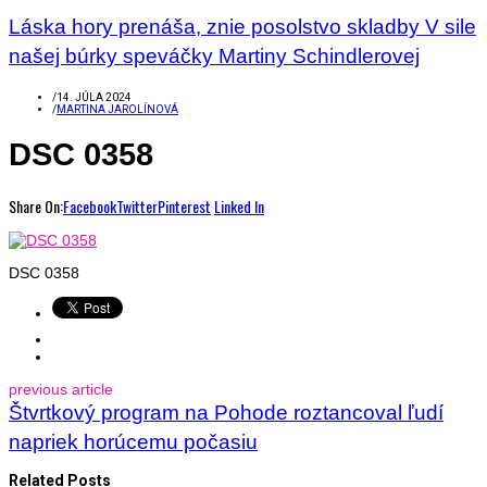
Láska hory prenáša, znie posolstvo skladby V sile
našej búrky speváčky Martiny Schindlerovej
/
14. JÚLA 2024
/
MARTINA JAROLÍNOVÁ
DSC 0358
Share On:
Facebook
Twitter
Pinterest
Linked In
DSC 0358
previous article
Štvrtkový program na Pohode roztancoval ľudí
napriek horúcemu počasiu
Related Posts