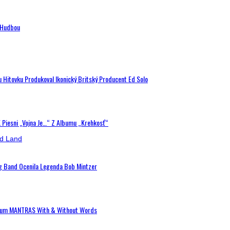
n Hudbou
u Hitovku Produkoval Ikonický Britský Producent Ed Solo
K Piesni „Vojna Je…“ Z Albumu „Krehkosť“
ig Band Ocenila Legenda Bob Mintzer
 Album MANTRAS With & Without Words