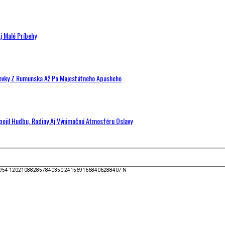
j Malé Príbehy
hovky Z Rumunska Až Po Majestátneho Apasheho
Spojil Hudbu, Rodiny Aj Výnimočnú Atmosféru Oslavy
954 120210882857840350 2415691668406288407 N