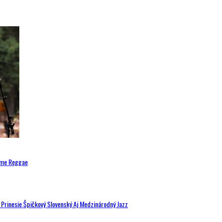
ytme Reggae
a Prinesie Špičkový Slovenský Aj Medzinárodný Jazz