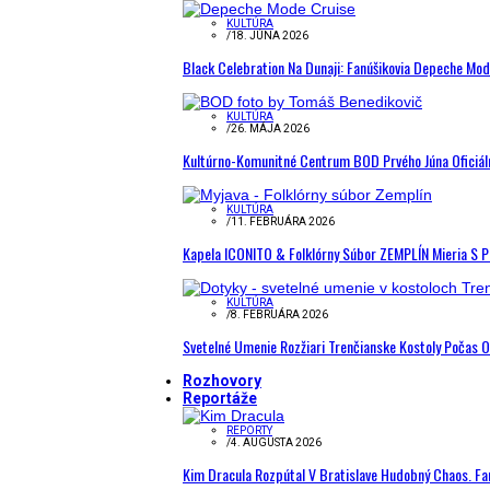
KULTÚRA
/
18. JÚNA 2026
Black Celebration Na Dunaji: Fanúšikovia Depeche Mo
KULTÚRA
/
26. MÁJA 2026
Kultúrno-Komunitné Centrum BOD Prvého Júna Oficiál
KULTÚRA
/
11. FEBRUÁRA 2026
Kapela ICONITO & Folklórny Súbor ZEMPLÍN Mieria S 
KULTÚRA
/
8. FEBRUÁRA 2026
Svetelné Umenie Rozžiari Trenčianske Kostoly Počas 
Rozhovory
Reportáže
REPORTY
/
4. AUGUSTA 2026
Kim Dracula Rozpútal V Bratislave Hudobný Chaos. Fanú