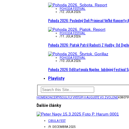
POHODA FESTIVAL
/
12. JÚLA 2026
Pohoda 2026: Posledný Deň Priniesol Veľké Koncerty A
POHODA FESTIVAL
/
11. JÚLA 2026
Pohoda 2026: Piatok Patril Radosti Z Hudby. Od Dyc
POHODA FESTIVAL
/
10. JÚLA 2026
Pohoda 2026 Odštartovala Naplno. Jubilejný Festival 
Playlisty
HOME
KONCERTY
SOULFLY VYSTÚPI V AUGUSTE VO ZVOLENE
438079
Ďalšie články
CIBULA FEST
/
9. DECEMBRA 2025