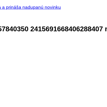
á a prináša nadupanú novinku
57840350 2415691668406288407 