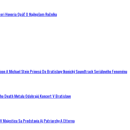
tori Hovoria Opäť O Najlepšom Ročníku
ixon A Michael Stein Prinesú Do Bratislavy Ikonický Soundtrack Seriálového Fenoménu
ého Death Metalu Odohrajú Koncert V Bratislave
V Majesticu Sa Predstavia Aj Patriarchy A Etterna