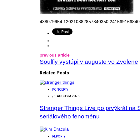
438079954 120210882857840350 241569166840
previous article
Soulfly vystúpi v auguste vo Zvolene
Related Posts
KONCERTY
/
6. AUGUSTA 2026
Stranger Things Live po prvýkrát na 
seriálového fenoménu
REPORTY