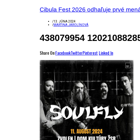
Cibula Fest 2026 odhaľuje prvé men
/
13. JÚNA 2024
/
MARTINA JAROLÍNOVÁ
438079954 1202108828
Share On:
Facebook
Twitter
Pinterest
Linked In