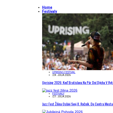
Home
Festivaly
UPRISING FESTIVAL
/
24. JÚLA 2026
Uprising 2026: Keď Bratislava Na Pár Dní Dýcha V R
FESTIVALY
/
21. JÚLA 2026
Jazz Fest Žilina Oslávi Svoj 8. Ročník. Do Centra Mest