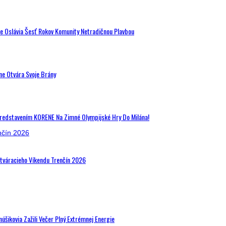
de Oslávia Šesť Rokov Komunity Netradičnou Plavbou
ne Otvára Svoje Brány
Predstavením KORENE Na Zimné Olympijské Hry Do Milána!
Otváracieho Víkendu Trenčín 2026
šikovia Zažili Večer Plný Extrémnej Energie