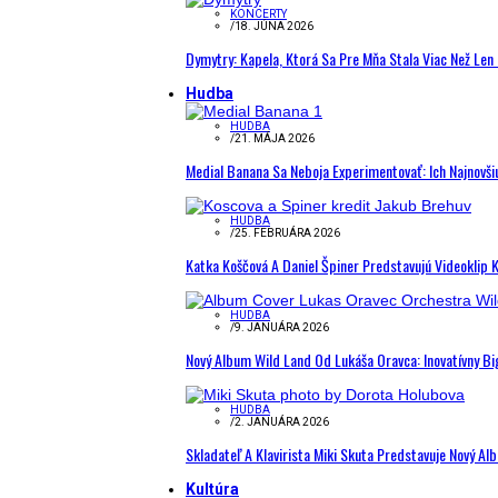
KONCERTY
/
18. JÚNA 2026
Dymytry: Kapela, Ktorá Sa Pre Mňa Stala Viac Než Le
Hudba
HUDBA
/
21. MÁJA 2026
Medial Banana Sa Neboja Experimentovať: Ich Najnovši
HUDBA
/
25. FEBRUÁRA 2026
Katka Koščová A Daniel Špiner Predstavujú Videoklip 
HUDBA
/
9. JANUÁRA 2026
Nový Album Wild Land Od Lukáša Oravca: Inovatívny B
HUDBA
/
2. JANUÁRA 2026
Skladateľ A Klavirista Miki Skuta Predstavuje Nový
Kultúra