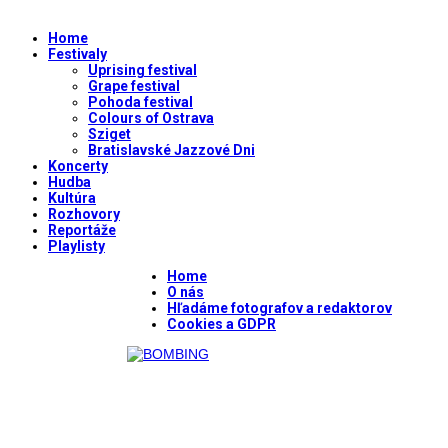
Home
Festivaly
Uprising festival
Grape festival
Pohoda festival
Colours of Ostrava
Sziget
Bratislavské Jazzové Dni
Koncerty
Hudba
Kultúra
Rozhovory
Reportáže
Playlisty
Home
O nás
Hľadáme fotografov a redaktorov
Cookies a GDPR