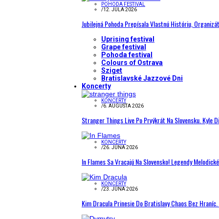
POHODA FESTIVAL
/
12. JÚLA 2026
Jubilejná Pohoda Prepísala Vlastnú Históriu, Organizá
Uprising festival
Grape festival
Pohoda festival
Colours of Ostrava
Sziget
Bratislavské Jazzové Dni
Koncerty
KONCERTY
/
6. AUGUSTA 2026
Stranger Things Live Po Prvýkrát Na Slovensku. Kyle D
KONCERTY
/
26. JÚNA 2026
In Flames Sa Vracajú Na Slovensko! Legendy Melodick
KONCERTY
/
23. JÚNA 2026
Kim Dracula Prinesie Do Bratislavy Chaos Bez Hraníc. 