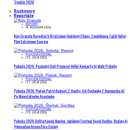
Trenčín 2026
Rozhovory
Reportáže
REPORTY
/
4. AUGUSTA 2026
Kim Dracula Rozpútal V Bratislave Hudobný Chaos. Fanúšikovia Zažili Večer
Plný Extrémnej Energie
POHODA FESTIVAL
/
12. JÚLA 2026
Pohoda 2026: Posledný Deň Priniesol Veľké Koncerty Aj Malé Príbehy
POHODA FESTIVAL
/
11. JÚLA 2026
Pohoda 2026: Piatok Patril Radosti Z Hudby. Od Dychovky Z Rumunska Až
Po Majestátneho Apasheho
POHODA FESTIVAL
/
10. JÚLA 2026
Pohoda 2026 Odštartovala Naplno. Jubilejný Festival Spojil Hudbu, Rodiny Aj
Výnimočnú Atmosféru Oslavy