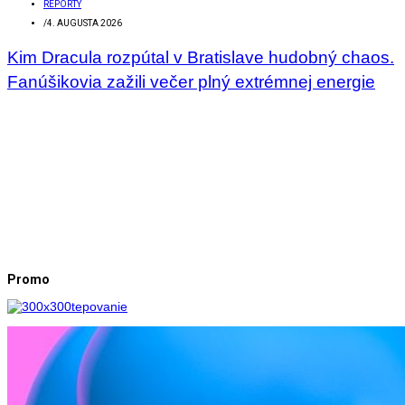
REPORTY
/
4. AUGUSTA 2026
Kim Dracula rozpútal v Bratislave hudobný chaos.
Fanúšikovia zažili večer plný extrémnej energie
Promo