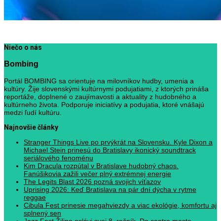
Niečo o nás
Bombing
Portál BOMBING sa orientuje na milovníkov hudby, umenia a
kultúry. Žije slovenskými kultúrnymi podujatiami, z ktorých prináša
reportáže, doplnené o zaujímavosti a aktuality z hudobného a
kultúrneho života. Podporuje iniciatívy a podujatia, ktoré vnášajú
medzi ľudí kultúru.
Najnovšie články
Stranger Things Live po prvýkrát na Slovensku. Kyle Dixon a
Michael Stein prinesú do Bratislavy ikonický soundtrack
seriálového fenoménu
Kim Dracula rozpútal v Bratislave hudobný chaos.
Fanúšikovia zažili večer plný extrémnej energie
The Legits Blast 2026 pozná svojich víťazov
Uprising 2026: Keď Bratislava na pár dní dýcha v rytme
reggae
Cibula Fest prinesie megahviezdy a viac ekológie, komfortu aj
splnený sen
Jazz Fest Žilina oslávi svoj 8. ročník. Do centra mesta