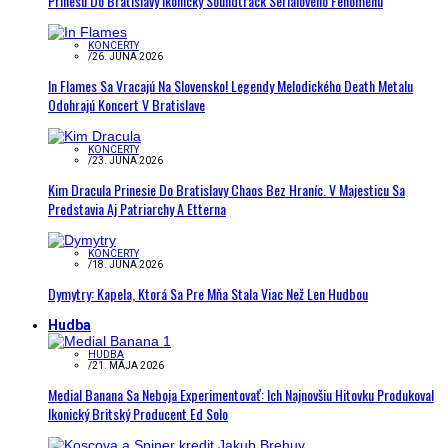
Prinesú Do Bratislavy Ikonický Soundtrack Seriálového Fenoménu
KONCERTY
/
26. JÚNA 2026
In Flames Sa Vracajú Na Slovensko! Legendy Melodického Death Metalu
Odohrajú Koncert V Bratislave
KONCERTY
/
23. JÚNA 2026
Kim Dracula Prinesie Do Bratislavy Chaos Bez Hraníc. V Majesticu Sa
Predstavia Aj Patriarchy A Etterna
KONCERTY
/
18. JÚNA 2026
Dymytry: Kapela, Ktorá Sa Pre Mňa Stala Viac Než Len Hudbou
Hudba
HUDBA
/
21. MÁJA 2026
Medial Banana Sa Neboja Experimentovať: Ich Najnovšiu Hitovku Produkoval
Ikonický Britský Producent Ed Solo