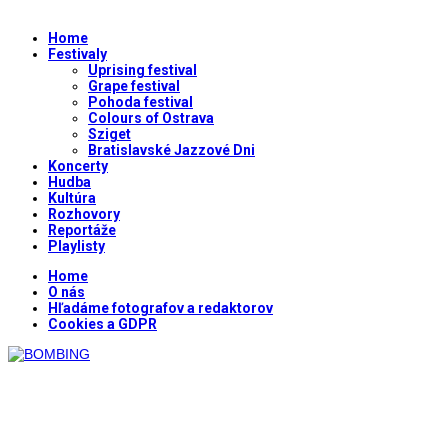
Home
Festivaly
Uprising festival
Grape festival
Pohoda festival
Colours of Ostrava
Sziget
Bratislavské Jazzové Dni
Koncerty
Hudba
Kultúra
Rozhovory
Reportáže
Playlisty
Home
O nás
Hľadáme fotografov a redaktorov
Cookies a GDPR