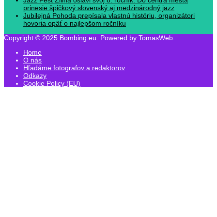
prinesie špičkový slovenský aj medzinárodný jazz
Jubilejná Pohoda prepísala vlastnú históriu, organizátori
hovoria opäť o najlepšom ročníku
Copyright © 2025 Bombing.eu. Powered by TomasWeb.
Home
O nás
Hľadáme fotografov a redaktorov
Odkazy
Cookie Policy (EU)