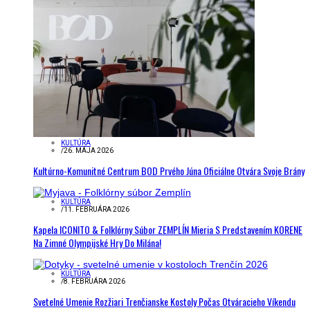
KULTÚRA
/
26. MÁJA 2026
Kultúrno-Komunitné Centrum BOD Prvého Júna Oficiálne Otvára Svoje Brány
KULTÚRA
/
11. FEBRUÁRA 2026
Kapela ICONITO & Folklórny Súbor ZEMPLÍN Mieria S Predstavením KORENE
Na Zimné Olympijské Hry Do Milána!
KULTÚRA
/
8. FEBRUÁRA 2026
Svetelné Umenie Rozžiari Trenčianske Kostoly Počas Otváracieho Víkendu