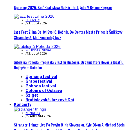
Uprising 2026: Keď Bratislava Na Pár Dní Dýcha V Rytme Reggae
FESTIVALY
/
21. JÚLA 2026
Jazz Fest Žilina Oslávi Svoj 8. Ročník. Do Centra Mesta Prinesie Špičkový
Slovenský Aj Medzinárodný Jazz
POHODA FESTIVAL
/
12. JÚLA 2026
Jubilejná Pohoda Prepísala Vlastnú Históriu, Organizátori Hovoria Opäť O
Najlepšom Ročníku
Uprising festival
Grape festival
Pohoda festival
Colours of Ostrava
Sziget
Bratislavské Jazzové Dni
Koncerty
KONCERTY
/
6. AUGUSTA 2026
Stranger Things Live Po Prvýkrát Na Slovensku. Kyle Dixon A Michael Stein