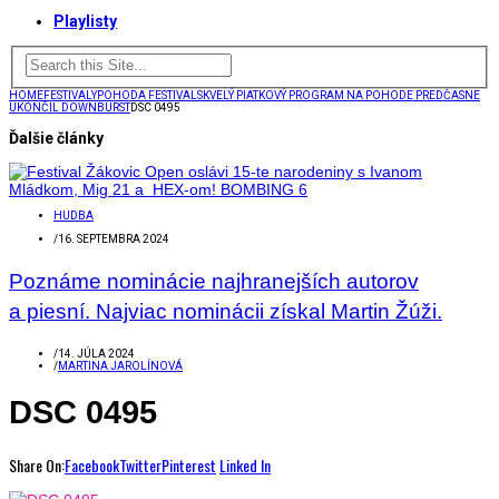
Playlisty
HOME
FESTIVALY
POHODA FESTIVAL
SKVELÝ PIATKOVÝ PROGRAM NA POHODE PREDČASNE
UKONČIL DOWNBURST
DSC 0495
Ďalšie články
HUDBA
/
16. SEPTEMBRA 2024
Poznáme nominácie najhranejších autorov
a piesní. Najviac nominácii získal Martin Žúži.
/
14. JÚLA 2024
/
MARTINA JAROLÍNOVÁ
DSC 0495
Share On:
Facebook
Twitter
Pinterest
Linked In