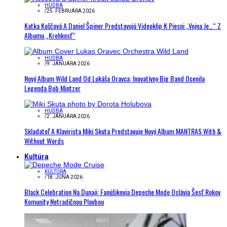
HUDBA
/
25. FEBRUÁRA 2026
Katka Koščová A Daniel Špiner Predstavujú Videoklip K Piesni „Vojna Je…“ Z
Albumu „Krehkosť“
HUDBA
/
9. JANUÁRA 2026
Nový Album Wild Land Od Lukáša Oravca: Inovatívny Big Band Ocenila
Legenda Bob Mintzer
HUDBA
/
2. JANUÁRA 2026
Skladateľ A Klavirista Miki Skuta Predstavuje Nový Album MANTRAS With &
Without Words
Kultúra
KULTÚRA
/
18. JÚNA 2026
Black Celebration Na Dunaji: Fanúšikovia Depeche Mode Oslávia Šesť Rokov
Komunity Netradičnou Plavbou